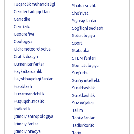
Fuqarolik muhandisligi
Shaharsozlik
Gender tadqiqotlari
She'riyat
Genetika
Siyosiy fanlar
Geofizika
Sog'liqni saqlash
Geografiya
Sotsiologiya
Geologiya
Sport
Gidrometeorologiya
Statistika
Grafik dizayn
STEM fanlari
Gumanitar fanlar
Stomatologiya
Haykaltaroshlik
Sug'urta
Hayot haqidagi fanlar
Sun'iy intellekt
Hisoblash
Suratkashlik
Hunarmandchilik
Suratkashlik
Huquqshunoslik
Suv xo'jaligi
Ijodkorlik
Ta'lim
Ijtimoiy antropologiya
Tabiiy fanlar
Ijtimoiy fanlar
Tadbirkorlik
Ijtimoiy himoya
Tarix