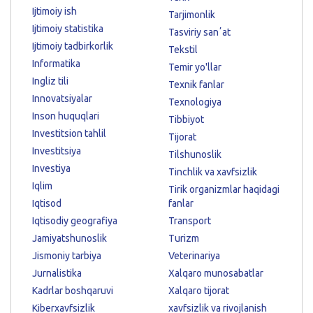
Ijtimoiy ish
Tarjimonlik
Ijtimoiy statistika
Tasviriy sanʼat
Ijtimoiy tadbirkorlik
Tekstil
Informatika
Temir yo'llar
Ingliz tili
Texnik fanlar
Innovatsiyalar
Texnologiya
Inson huquqlari
Tibbiyot
Investitsion tahlil
Tijorat
Investitsiya
Tilshunoslik
Investiya
Tinchlik va xavfsizlik
Iqlim
Tirik organizmlar haqidagi
Iqtisod
fanlar
Iqtisodiy geografiya
Transport
Jamiyatshunoslik
Turizm
Jismoniy tarbiya
Veterinariya
Jurnalistika
Xalqaro munosabatlar
Kadrlar boshqaruvi
Xalqaro tijorat
Kiberxavfsizlik
xavfsizlik va rivojlanish