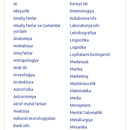
AI
Koreys tili
Aktyorlik
Kriminologiya
Amaliy fanlar
Kutubxona ishi
Amaliy fanlar va Gumanitar
Laboratoriya ishi
yordam
Leksikografiya
Anatomiya
Lingvistika
Animatsiya
Logistika
Aniq fanlar
Loyihalarni boshqarish
Antrapologiya
Madaniyat
Arab tili
Mantiq
Arxeologiya
Marketing
Arxitektura
Mashinasozlik
Astrofizika
Matematika
Astronomiya
Media
Atrof-muhit fanlari
Menejment
Aviatsiya
Mental Salomatlik
Axborot texnologiyalari
Metallurgiya
Bank ishi
Mexanika