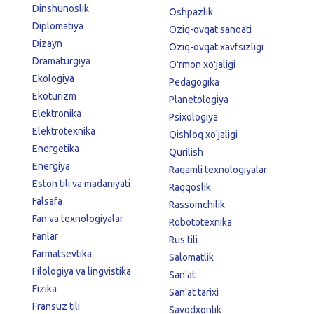
Dinshunoslik
Oshpazlik
Diplomatiya
Oziq-ovqat sanoati
Dizayn
Oziq-ovqat xavfsizligi
Dramaturgiya
Oʻrmon xoʻjaligi
Ekologiya
Pedagogika
Ekoturizm
Planetologiya
Elektronika
Psixologiya
Elektrotexnika
Qishloq xo'jaligi
Energetika
Qurilish
Energiya
Raqamli texnologiyalar
Eston tili va madaniyati
Raqqoslik
Falsafa
Rassomchilik
Fan va texnologiyalar
Robototexnika
Fanlar
Rus tili
Farmatsevtika
Salomatlik
Filologiya va lingvistika
San'at
Fizika
San'at tarixi
Fransuz tili
Savodxonlik