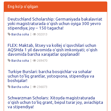
Eng ko'p o'qilgan
Deutschland Scholarship: Germaniyada bakalavriat
yoki magistraturada oʻqish uchun oyiga 300 yevro
stipendiya; joy – 150 tagacha!
Barcha soha
|
302013
FLEX: Maktab, litsey va kollej oʻquvchilari uchun
AQSHda 1 yil davomida oʻqish imkoniyati; oʻqish
davomida barcha xarajatlar qoplanadi!
Barcha soha
|
269470
Turkiye Burslari: barcha bosqichlar va sohalar
uchun to’liq grantlar, yotoqxona, stipendiya va
boshqalar!
Barcha soha
|
236073
Schwarzman Scholars: Xitoyda magistraturada
oʻqish uchun toʻliq grant, bepul turar joy, aviachipta
va stipendiya!