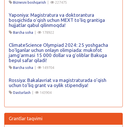
Biznesni boshqarish
|
227475
Yaponiya: Magistratura va doktorantura
bosqichida oʻqish uchun MEXT toʻliq grantiga
hujjatlar qabul qilinmoqda!
Barcha soha
|
178922
ClimateScience Olympiad 2024: 25 yoshgacha
boʻlganlar uchun onlayn olimpiada: mukofot
jamgʻarmasi 15 000 dollar va gʻoliblar Bakuga
bepul safar qiladi!
Barcha soha
|
149704
Rossiya: Bakalavriat va magistraturada o’qish
uchun to’liq grant va oylik stipendiya!
Dasturlash
|
143904
Grantlar taqvimi