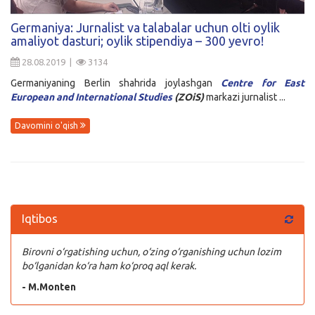
Kirish
Germaniya: Jurnalist va talabalar uchun olti oylik
amaliyot dasturi; oylik stipendiya – 300 yevro!
28.08.2019 |
3134
Germaniyaning Berlin shahrida joylashgan
Centre for East
European and International Studies
(
ZOiS
)
markazi jurnalist ...
Davomini o'qish
Iqtibos
Birovni o‘rgatishing uchun, o‘zing o‘rganishing uchun lozim
bo‘lganidan ko‘ra ham ko‘proq aql kerak.
- M.Monten