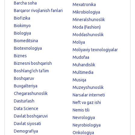
Barcha soha
Mexatronika
Barqaror rivojlanish fanlari
Mikrobiologiya
Biofizika
Mineralshunoslik
Biokimyo
Moda (Fashion)
Biologiya
Moddashunoslik
Biomeditsina
Moliya
Biotexnologiya
Moliyaviy texnologiyalar
Biznes
Mudofaa
Biznesni boshqarish
Muhandislik
Boshlang'ich ta'lim
Multimedia
Boshqaruv
Musiqa
Buxgalteriya
Muzeyshunoslik
Chegarashunoslik
Narsalar interneti
Dasturlash
Neft va gaz ishi
Data Science
Nemis tili
Davlat boshqaruvi
Nevrologiya
Davlat siyosati
Neyrobiologiya
Demografiya
Onkologiya