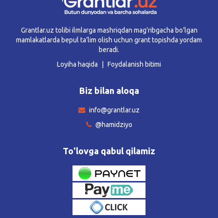
Grantlar.uz tolibi ilmlarga mashriqdan mag’ribgacha bo’lgan
mamlakatlarda bepul ta’lim olish uchun grant topishda yordam
beradi.
Loyiha haqida
Foydalanish bitimi
Biz bilan aloqa
info@grantlar.uz
@hamidziyo
To'lovga qabul qilamiz