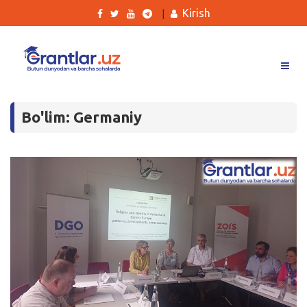
Kirish
|
Grantlar
Bo'lim: Germaniy
Tanlovlar
Ishlar
Kurslar
Blog
Yana
Qidirish