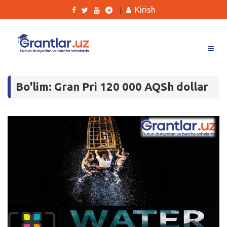
Kirish
|
Grantlar
Bo'lim: Gran Pri 120 000 AQSh dollar
Tanlovlar
Ishlar
Kurslar
Blog
Yana
Qidirish