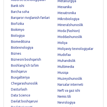
Metallurgiya
Bank ishi
Mexanika
Barcha soha
Mexatronika
Barqaror rivojlanish fanlari
Mikrobiologiya
Biofizika
Mineralshunoslik
Biokimyo
Moda (Fashion)
Biologiya
Moddashunoslik
Biomeditsina
Moliya
Biotexnologiya
Moliyaviy texnologiyalar
Biznes
Mudofaa
Biznesni boshqarish
Muhandislik
Boshlang'ich ta'lim
Multimedia
Boshqaruv
Musiqa
Buxgalteriya
Muzeyshunoslik
Chegarashunoslik
Narsalar interneti
Dasturlash
Neft va gaz ishi
Data Science
Nemis tili
Davlat boshqaruvi
Nevrologiya