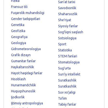
Fizika
San'at tarixi
Fransuz tili
Savodxonlik
Fuqarolik muhandisligi
Shaharsozlik
Gender tadqiqotlari
She'riyat
Genetika
Siyosiy fanlar
Geofizika
Sog'liqni saqlash
Geografiya
Sotsiologiya
Geologiya
Sport
Gidrometeorologiya
Statistika
Grafik dizayn
STEM fanlari
Gumanitar fanlar
Stomatologiya
Haykaltaroshlik
Sug'urta
Hayot haqidagi fanlar
Sun'iy intellekt
Hisoblash
Suratkashlik
Hunarmandchilik
Suratkashlik
Huquqshunoslik
Suv xo'jaligi
Ijodkorlik
Ta'lim
Ijtimoiy antropologiya
Tabiiy fanlar