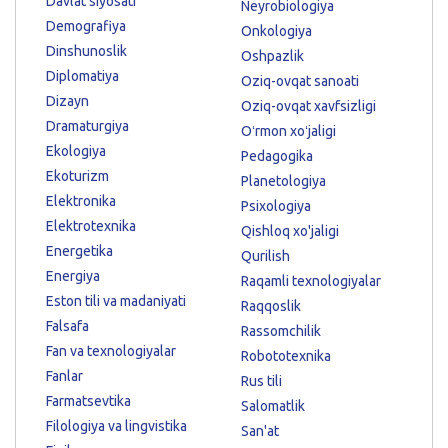
Davlat siyosati
Neyrobiologiya
Demografiya
Onkologiya
Dinshunoslik
Oshpazlik
Diplomatiya
Oziq-ovqat sanoati
Dizayn
Oziq-ovqat xavfsizligi
Dramaturgiya
Oʻrmon xoʻjaligi
Ekologiya
Pedagogika
Ekoturizm
Planetologiya
Elektronika
Psixologiya
Elektrotexnika
Qishloq xo'jaligi
Energetika
Qurilish
Energiya
Raqamli texnologiyalar
Eston tili va madaniyati
Raqqoslik
Falsafa
Rassomchilik
Fan va texnologiyalar
Robototexnika
Fanlar
Rus tili
Farmatsevtika
Salomatlik
Filologiya va lingvistika
San'at