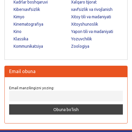
Kadrlar boshqaruvi
Xalqaro tijorat
Kiberxavfsizlik
xavfsizlik va rivojlanish
Kimyo
Xitoy tili va madaniyati
Kinematografiya
Xitoyshunoslik
Kino
Yapon tili va madaniyati
Klassika
Yozuvchilik
Kommunikatsiya
Zoologiya
Email obuna
Email manzilingizni yozing: