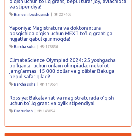
oʻqish uchun toʻliq grant, bepul turar joy, aviachipta
va stipendiya!
Biznesni boshqarish
|
227403
Yaponiya: Magistratura va doktorantura
bosqichida oʻqish uchun MEXT toʻliq grantiga
hujjatlar qabul qilinmoqda!
Barcha soha
|
178856
ClimateScience Olympiad 2024: 25 yoshgacha
boʻlganlar uchun onlayn olimpiada: mukofot
jamgʻarmasi 15 000 dollar va gʻoliblar Bakuga
bepul safar qiladi!
Barcha soha
|
149651
Rossiya: Bakalavriat va magistraturada o’qish
uchun to’liq grant va oylik stipendiya!
Dasturlash
|
143854