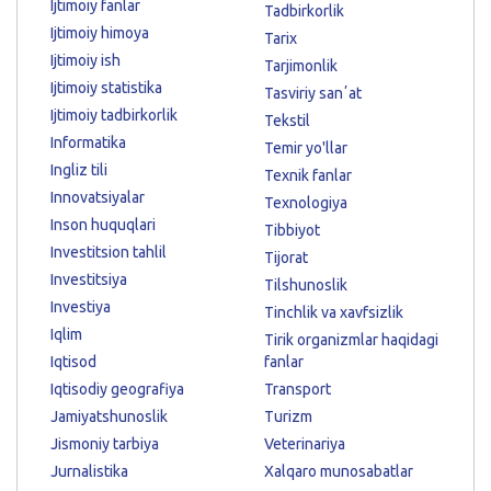
Ijtimoiy fanlar
Tadbirkorlik
Ijtimoiy himoya
Tarix
Ijtimoiy ish
Tarjimonlik
Ijtimoiy statistika
Tasviriy sanʼat
Ijtimoiy tadbirkorlik
Tekstil
Informatika
Temir yo'llar
Ingliz tili
Texnik fanlar
Innovatsiyalar
Texnologiya
Inson huquqlari
Tibbiyot
Investitsion tahlil
Tijorat
Investitsiya
Tilshunoslik
Investiya
Tinchlik va xavfsizlik
Iqlim
Tirik organizmlar haqidagi
Iqtisod
fanlar
Iqtisodiy geografiya
Transport
Jamiyatshunoslik
Turizm
Jismoniy tarbiya
Veterinariya
Jurnalistika
Xalqaro munosabatlar