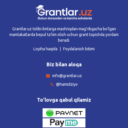
Grantlar.uz tolibi ilmlarga mashriqdan mag’ribgacha bo’lgan
mamlakatlarda bepul ta’lim olish uchun grant topishda yordam
beradi.
Loyiha haqida
Foydalanish bitimi
Biz bilan aloqa
info@grantlar.uz
@hamidziyo
To'lovga qabul qilamiz