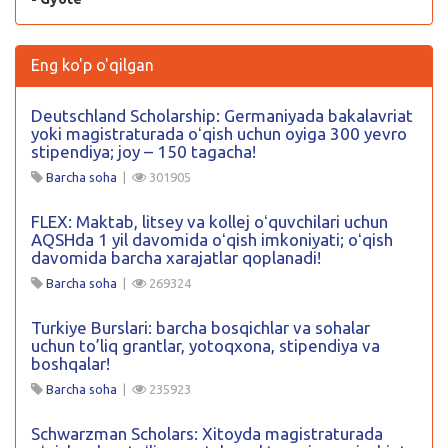
Eng ko'p o'qilgan
Deutschland Scholarship: Germaniyada bakalavriat
yoki magistraturada oʻqish uchun oyiga 300 yevro
stipendiya; joy – 150 tagacha!
Barcha soha
|
301905
FLEX: Maktab, litsey va kollej oʻquvchilari uchun
AQSHda 1 yil davomida oʻqish imkoniyati; oʻqish
davomida barcha xarajatlar qoplanadi!
Barcha soha
|
269324
Turkiye Burslari: barcha bosqichlar va sohalar
uchun to’liq grantlar, yotoqxona, stipendiya va
boshqalar!
Barcha soha
|
235923
Schwarzman Scholars: Xitoyda magistraturada