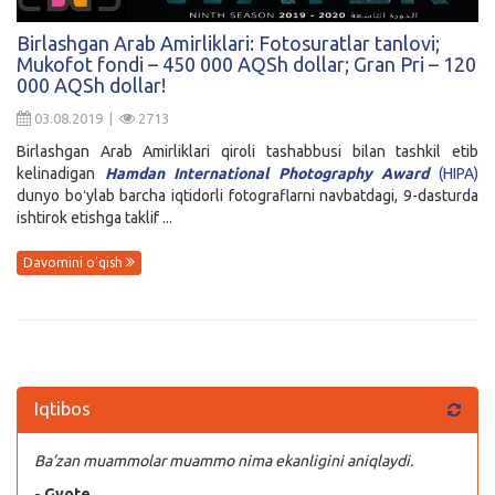
Kirish
Birlashgan Arab Amirliklari: Fotosuratlar tanlovi;
Mukofot fondi – 450 000 AQSh dollar; Gran Pri – 120
000 AQSh dollar!
03.08.2019 |
2713
Birlashgan Arab Amirliklari qiroli tashabbusi bilan tashkil etib
kelinadigan
Hamdan International Photography Award
(HIPA)
dunyo boʻylab barcha iqtidorli fotograflarni navbatdagi, 9-dasturda
ishtirok etishga taklif ...
Davomini o'qish
Iqtibos
Ba’zan muammolar muammo nima ekanligini aniqlaydi.
- Gyote