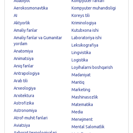
Adabiyot
Kompyuter fanlari
Aerokosmonavtika
Kompyuter muhandisligi
AI
Koreys tili
Aktyorlik
Kriminologiya
Amaliy fanlar
Kutubxona ishi
Amaliy fanlar va Gumanitar
Laboratoriya ishi
yordam
Leksikografiya
Anatomiya
Lingvistika
Animatsiya
Logistika
Aniq fanlar
Loyihalarni boshqarish
Antrapologiya
Madaniyat
Arab tili
Mantiq
Arxeologiya
Marketing
Arxitektura
Mashinasozlik
Astrofizika
Matematika
Astronomiya
Media
Atrof-muhit fanlari
Menejment
Aviatsiya
Mental Salomatlik
Axborot texnologiyalari