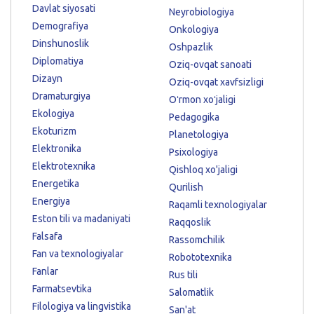
Davlat siyosati
Neyrobiologiya
Demografiya
Onkologiya
Dinshunoslik
Oshpazlik
Diplomatiya
Oziq-ovqat sanoati
Dizayn
Oziq-ovqat xavfsizligi
Dramaturgiya
Oʻrmon xoʻjaligi
Ekologiya
Pedagogika
Ekoturizm
Planetologiya
Elektronika
Psixologiya
Elektrotexnika
Qishloq xo'jaligi
Energetika
Qurilish
Energiya
Raqamli texnologiyalar
Eston tili va madaniyati
Raqqoslik
Falsafa
Rassomchilik
Fan va texnologiyalar
Robototexnika
Fanlar
Rus tili
Farmatsevtika
Salomatlik
Filologiya va lingvistika
San'at