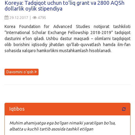
Koreya: Tadqiqot uchun to’liq grant va 2800 AQSh
dollarlik oylik stipendiya
Kirish
29.12.2017 |
4795
Korea Foundation for Advanced Studies notijorat tashkiloti
“International Scholar Exchange Fellowship 2018-2019” tadqiqot
dasturini e’lon qiladi. Ushbu dastur maqsadi – olimlarni taqdqiqot
olib borishini iqtisodiy jihatdan qo’llab-quvvatlash hamda ilm-fan
sohasida xalqaro hamkorlikni mustahkamlash hisoblanadi.
Davomini o'qish
Iqtibos
Muhim ahamiyatga ega bo’lgan nimaiki yaratilgan bo’lsa,
albatta u kuchli tartib asosida tashkil etilgan