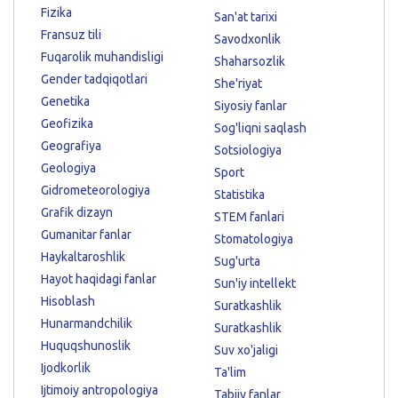
Fizika
San'at tarixi
Fransuz tili
Savodxonlik
Fuqarolik muhandisligi
Shaharsozlik
Gender tadqiqotlari
She'riyat
Genetika
Siyosiy fanlar
Geofizika
Sog'liqni saqlash
Geografiya
Sotsiologiya
Geologiya
Sport
Gidrometeorologiya
Statistika
Grafik dizayn
STEM fanlari
Gumanitar fanlar
Stomatologiya
Haykaltaroshlik
Sug'urta
Hayot haqidagi fanlar
Sun'iy intellekt
Hisoblash
Suratkashlik
Hunarmandchilik
Suratkashlik
Huquqshunoslik
Suv xo'jaligi
Ijodkorlik
Ta'lim
Ijtimoiy antropologiya
Tabiiy fanlar