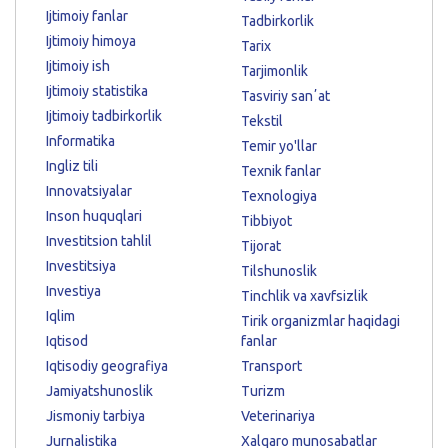
Ijtimoiy fanlar
Tadbirkorlik
Ijtimoiy himoya
Tarix
Ijtimoiy ish
Tarjimonlik
Ijtimoiy statistika
Tasviriy sanʼat
Ijtimoiy tadbirkorlik
Tekstil
Informatika
Temir yo'llar
Ingliz tili
Texnik fanlar
Innovatsiyalar
Texnologiya
Inson huquqlari
Tibbiyot
Investitsion tahlil
Tijorat
Investitsiya
Tilshunoslik
Investiya
Tinchlik va xavfsizlik
Iqlim
Tirik organizmlar haqidagi
Iqtisod
fanlar
Iqtisodiy geografiya
Transport
Jamiyatshunoslik
Turizm
Jismoniy tarbiya
Veterinariya
Jurnalistika
Xalqaro munosabatlar