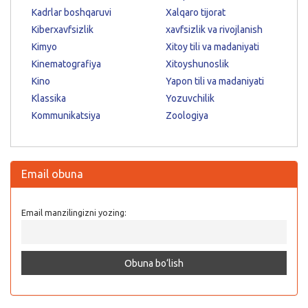
Kadrlar boshqaruvi
Xalqaro tijorat
Kiberxavfsizlik
xavfsizlik va rivojlanish
Kimyo
Xitoy tili va madaniyati
Kinematografiya
Xitoyshunoslik
Kino
Yapon tili va madaniyati
Klassika
Yozuvchilik
Kommunikatsiya
Zoologiya
Email obuna
Email manzilingizni yozing: