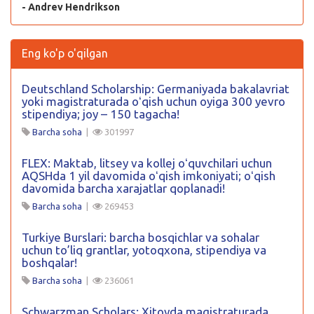
- Andrev Hendrikson
Eng ko'p o'qilgan
Deutschland Scholarship: Germaniyada bakalavriat
yoki magistraturada oʻqish uchun oyiga 300 yevro
stipendiya; joy – 150 tagacha!
Barcha soha
|
301997
FLEX: Maktab, litsey va kollej oʻquvchilari uchun
AQSHda 1 yil davomida oʻqish imkoniyati; oʻqish
davomida barcha xarajatlar qoplanadi!
Barcha soha
|
269453
Turkiye Burslari: barcha bosqichlar va sohalar
uchun to’liq grantlar, yotoqxona, stipendiya va
boshqalar!
Barcha soha
|
236061
Schwarzman Scholars: Xitoyda magistraturada