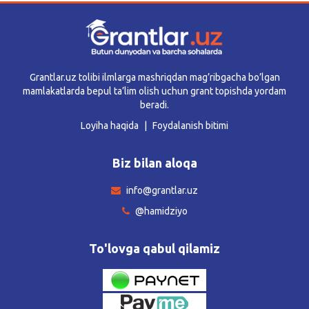
Grantlar.uz tolibi ilmlarga mashriqdan mag’ribgacha bo’lgan
mamlakatlarda bepul ta’lim olish uchun grant topishda yordam
beradi.
Loyiha haqida
Foydalanish bitimi
Biz bilan aloqa
info@grantlar.uz
@hamidziyo
To'lovga qabul qilamiz