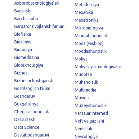
Axborot texnologiyalari
Metallurgiya
Bank ishi
Mexanika
Barcha soha
Mexatronika
Barqaror rivojlanish fanlari
Mikrobiologiya
Biofizika
Mineralshunoslik
Biokimyo
Moda (Fashion)
Biologiya
Moddashunoslik
Biomeditsina
Moliya
Biotexnologiya
Moliyaviy texnologiyalar
Biznes
Mudofaa
Biznesni boshqarish
Muhandislik
Boshlang'ich ta'lim
Multimedia
Boshqaruv
Musiqa
Buxgalteriya
Muzeyshunoslik
Chegarashunoslik
Narsalar interneti
Dasturlash
Neft va gaz ishi
Data Science
Nemis tili
Davlat boshqaruvi
Nevrologiya