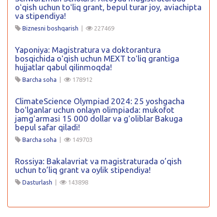
oʻqish uchun toʻliq grant, bepul turar joy, aviachipta
va stipendiya!
Biznesni boshqarish
|
227469
Yaponiya: Magistratura va doktorantura
bosqichida oʻqish uchun MEXT toʻliq grantiga
hujjatlar qabul qilinmoqda!
Barcha soha
|
178912
ClimateScience Olympiad 2024: 25 yoshgacha
boʻlganlar uchun onlayn olimpiada: mukofot
jamgʻarmasi 15 000 dollar va gʻoliblar Bakuga
bepul safar qiladi!
Barcha soha
|
149703
Rossiya: Bakalavriat va magistraturada o’qish
uchun to’liq grant va oylik stipendiya!
Dasturlash
|
143898