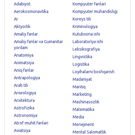
Adabiyot
Kompyuter fanlari
Aerokosmonavtika
Kompyuter muhandisligi
AI
Koreys tili
Aktyorlik
Kriminologiya
Amaliy fanlar
Kutubxona ishi
Amaliy fanlar va Gumanitar
Laboratoriya ishi
yordam
Leksikografiya
Anatomiya
Lingvistika
Animatsiya
Logistika
Aniq fanlar
Loyihalarni boshqarish
Antrapologiya
Madaniyat
Arab tili
Mantiq
Arxeologiya
Marketing
Arxitektura
Mashinasozlik
Astrofizika
Matematika
Astronomiya
Media
Atrof-muhit fanlari
Menejment
Aviatsiya
Mental Salomatlik