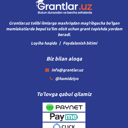
Grantlar.uz tolibi ilmlarga mashriqdan mag’ribgacha bo’lgan
mamlakatlarda bepul ta’lim olish uchun grant topishda yordam
beradi.
Loyiha haqida
Foydalanish bitimi
Biz bilan aloqa
info@grantlar.uz
@hamidziyo
To'lovga qabul qilamiz