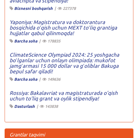
aviachipta va stipendiya!
Biznesni boshqarish
|
227378
Yaponiya: Magistratura va doktorantura
bosqichida oʻqish uchun MEXT toʻliq grantiga
hujjatlar qabul qilinmoqda!
Barcha soha
|
178835
ClimateScience Olympiad 2024: 25 yoshgacha
boʻlganlar uchun onlayn olimpiada: mukofot
jamgʻarmasi 15 000 dollar va gʻoliblar Bakuga
bepul safar qiladi!
Barcha soha
|
149636
Rossiya: Bakalavriat va magistraturada o’qish
uchun to’liq grant va oylik stipendiya!
Dasturlash
|
143838
Grantlar taqvimi