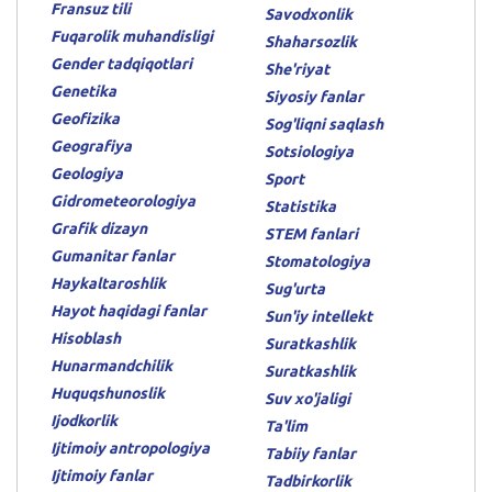
Fransuz tili
Savodxonlik
Fuqarolik muhandisligi
Shaharsozlik
Gender tadqiqotlari
She'riyat
Genetika
Siyosiy fanlar
Geofizika
Sog'liqni saqlash
Geografiya
Sotsiologiya
Geologiya
Sport
Gidrometeorologiya
Statistika
Grafik dizayn
STEM fanlari
Gumanitar fanlar
Stomatologiya
Haykaltaroshlik
Sug'urta
Hayot haqidagi fanlar
Sun'iy intellekt
Hisoblash
Suratkashlik
Hunarmandchilik
Suratkashlik
Huquqshunoslik
Suv xo'jaligi
Ijodkorlik
Ta'lim
Ijtimoiy antropologiya
Tabiiy fanlar
Ijtimoiy fanlar
Tadbirkorlik