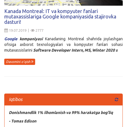
Kirish
Kanada Montreal: IT va kompyuter fanlari
mutaxassislariga Google kompaniyasida stajirovka
dasturi!
19.07.2019 |
2777
Google
kompaniyasi
Kanadaning Montreal shahrida joylashgan
ofisiga axborot texnologiyalari va kompyuter fanlari sohasi
mutaxassislarini
Software Developer Intern, MS, Winter 2020 s
Davomini o'qish
Iqtibos
Donishmandlik 1% ilhomlanish va 99% harakatga bog’liq
- Tomas Edison