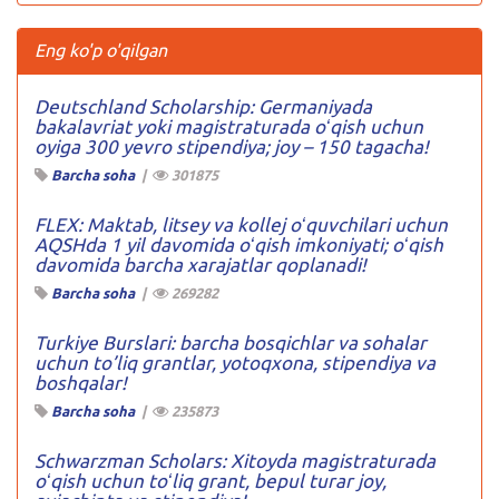
Eng ko'p o'qilgan
Deutschland Scholarship: Germaniyada
bakalavriat yoki magistraturada oʻqish uchun
oyiga 300 yevro stipendiya; joy – 150 tagacha!
Barcha soha
|
301875
FLEX: Maktab, litsey va kollej oʻquvchilari uchun
AQSHda 1 yil davomida oʻqish imkoniyati; oʻqish
davomida barcha xarajatlar qoplanadi!
Barcha soha
|
269282
Turkiye Burslari: barcha bosqichlar va sohalar
uchun to’liq grantlar, yotoqxona, stipendiya va
boshqalar!
Barcha soha
|
235873
Schwarzman Scholars: Xitoyda magistraturada
oʻqish uchun toʻliq grant, bepul turar joy,