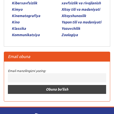
Kiberxavfsizlik
xavfsizlik va rivojlanish
Kimyo
Xitoy tili va madaniyati
Kinematografiya
Xitoyshunoslik
Kino
Yapon tili va madaniyati
Klassika
Yozuvchilik
Kommunikatsiya
Zoologiya
Email obuna
Email manzilingizni yozing: