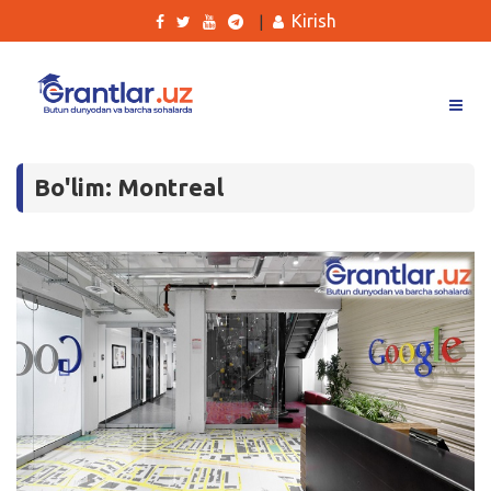
Kirish
|
Grantlar
Bo'lim: Montreal
Tanlovlar
Ishlar
Kurslar
Blog
Yana
Qidirish