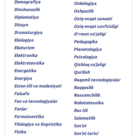
Demografiya
Onkologiya
Dinshunoslik
Oshpazlik
Diplomatiya
Oziq-ovqat sanoati
Dizayn
Oziq-ovqat xavfsizligi
Dramaturgiya
Oʻrmon xoʻjaligi
Ekologiya
Pedagogika
Ekoturizm
Planetologiya
Elektronika
Psixologiya
Elektrotexnika
Qishloq xo'jaligi
Energetika
Qurilish
Energiya
Raqamli texnologiyalar
Eston tili va madaniyati
Raqqoslik
Falsafa
Rassomchilik
Fan va texnologiyalar
Robototexnika
Fanlar
Rus tili
Farmatsevtika
Salomatlik
Filologiya va lingvistika
San'at
Fizika
San'at tarixi