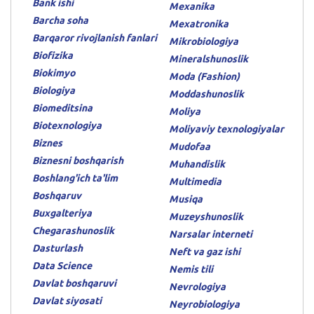
Bank ishi
Mexanika
Barcha soha
Mexatronika
Barqaror rivojlanish fanlari
Mikrobiologiya
Biofizika
Mineralshunoslik
Biokimyo
Moda (Fashion)
Biologiya
Moddashunoslik
Biomeditsina
Moliya
Biotexnologiya
Moliyaviy texnologiyalar
Biznes
Mudofaa
Biznesni boshqarish
Muhandislik
Boshlang'ich ta'lim
Multimedia
Boshqaruv
Musiqa
Buxgalteriya
Muzeyshunoslik
Chegarashunoslik
Narsalar interneti
Dasturlash
Neft va gaz ishi
Data Science
Nemis tili
Davlat boshqaruvi
Nevrologiya
Davlat siyosati
Neyrobiologiya