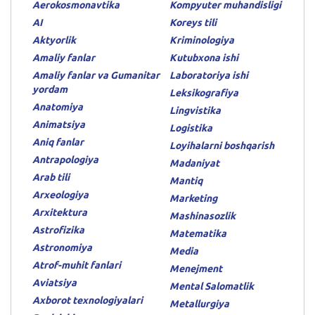
Aerokosmonavtika
Kompyuter muhandisligi
AI
Koreys tili
Aktyorlik
Kriminologiya
Amaliy fanlar
Kutubxona ishi
Amaliy fanlar va Gumanitar
Laboratoriya ishi
yordam
Leksikografiya
Anatomiya
Lingvistika
Animatsiya
Logistika
Aniq fanlar
Loyihalarni boshqarish
Antrapologiya
Madaniyat
Arab tili
Mantiq
Arxeologiya
Marketing
Arxitektura
Mashinasozlik
Astrofizika
Matematika
Astronomiya
Media
Atrof-muhit fanlari
Menejment
Aviatsiya
Mental Salomatlik
Axborot texnologiyalari
Metallurgiya