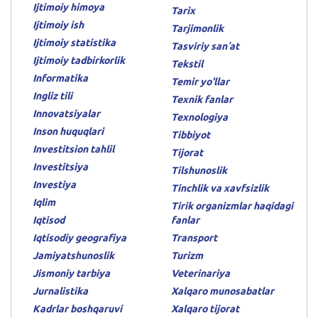
Ijtimoiy himoya
Tarix
Ijtimoiy ish
Tarjimonlik
Ijtimoiy statistika
Tasviriy sanʼat
Ijtimoiy tadbirkorlik
Tekstil
Informatika
Temir yo'llar
Ingliz tili
Texnik fanlar
Innovatsiyalar
Texnologiya
Inson huquqlari
Tibbiyot
Investitsion tahlil
Tijorat
Investitsiya
Tilshunoslik
Investiya
Tinchlik va xavfsizlik
Iqlim
Tirik organizmlar haqidagi
Iqtisod
fanlar
Iqtisodiy geografiya
Transport
Jamiyatshunoslik
Turizm
Jismoniy tarbiya
Veterinariya
Jurnalistika
Xalqaro munosabatlar
Kadrlar boshqaruvi
Xalqaro tijorat