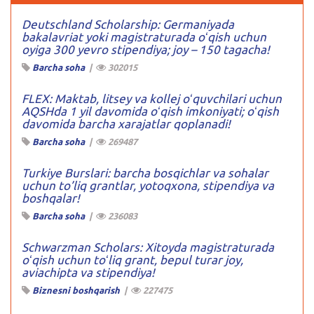
Deutschland Scholarship: Germaniyada
bakalavriat yoki magistraturada oʻqish uchun
oyiga 300 yevro stipendiya; joy – 150 tagacha!
Barcha soha
|
302015
FLEX: Maktab, litsey va kollej oʻquvchilari uchun
AQSHda 1 yil davomida oʻqish imkoniyati; oʻqish
davomida barcha xarajatlar qoplanadi!
Barcha soha
|
269487
Turkiye Burslari: barcha bosqichlar va sohalar
uchun to’liq grantlar, yotoqxona, stipendiya va
boshqalar!
Barcha soha
|
236083
Schwarzman Scholars: Xitoyda magistraturada
oʻqish uchun toʻliq grant, bepul turar joy,
aviachipta va stipendiya!
Biznesni boshqarish
|
227475