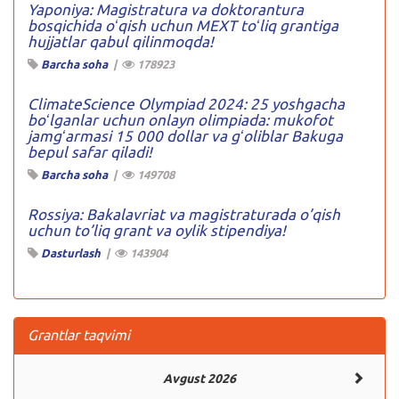
Yaponiya: Magistratura va doktorantura
bosqichida oʻqish uchun MEXT toʻliq grantiga
hujjatlar qabul qilinmoqda!
Barcha soha
|
178923
ClimateScience Olympiad 2024: 25 yoshgacha
boʻlganlar uchun onlayn olimpiada: mukofot
jamgʻarmasi 15 000 dollar va gʻoliblar Bakuga
bepul safar qiladi!
Barcha soha
|
149708
Rossiya: Bakalavriat va magistraturada o’qish
uchun to’liq grant va oylik stipendiya!
Dasturlash
|
143904
Grantlar taqvimi
Avgust 2026