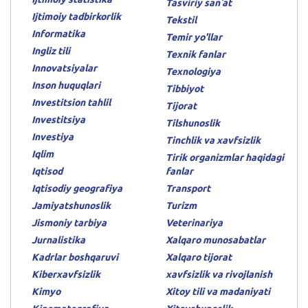
Tasviriy sanʼat
Ijtimoiy tadbirkorlik
Tekstil
Informatika
Temir yo'llar
Ingliz tili
Texnik fanlar
Innovatsiyalar
Texnologiya
Inson huquqlari
Tibbiyot
Investitsion tahlil
Tijorat
Investitsiya
Tilshunoslik
Investiya
Tinchlik va xavfsizlik
Iqlim
Tirik organizmlar haqidagi
Iqtisod
fanlar
Iqtisodiy geografiya
Transport
Jamiyatshunoslik
Turizm
Jismoniy tarbiya
Veterinariya
Jurnalistika
Xalqaro munosabatlar
Kadrlar boshqaruvi
Xalqaro tijorat
Kiberxavfsizlik
xavfsizlik va rivojlanish
Kimyo
Xitoy tili va madaniyati