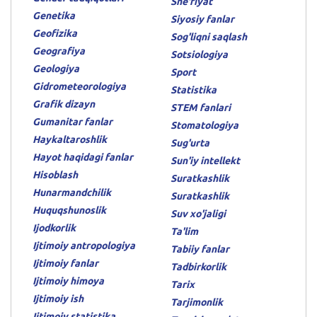
She'riyat
Genetika
Siyosiy fanlar
Geofizika
Sog'liqni saqlash
Geografiya
Sotsiologiya
Geologiya
Sport
Gidrometeorologiya
Statistika
Grafik dizayn
STEM fanlari
Gumanitar fanlar
Stomatologiya
Haykaltaroshlik
Sug'urta
Hayot haqidagi fanlar
Sun'iy intellekt
Hisoblash
Suratkashlik
Hunarmandchilik
Suratkashlik
Huquqshunoslik
Suv xo'jaligi
Ijodkorlik
Ta'lim
Ijtimoiy antropologiya
Tabiiy fanlar
Ijtimoiy fanlar
Tadbirkorlik
Ijtimoiy himoya
Tarix
Ijtimoiy ish
Tarjimonlik
Ijtimoiy statistika