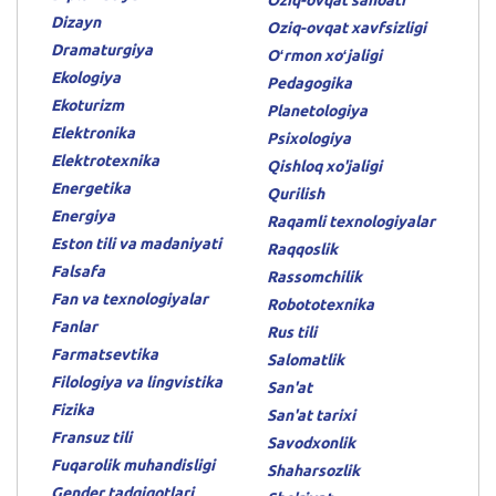
Dizayn
Oziq-ovqat xavfsizligi
Dramaturgiya
Oʻrmon xoʻjaligi
Ekologiya
Pedagogika
Ekoturizm
Planetologiya
Elektronika
Psixologiya
Elektrotexnika
Qishloq xo'jaligi
Energetika
Qurilish
Energiya
Raqamli texnologiyalar
Eston tili va madaniyati
Raqqoslik
Falsafa
Rassomchilik
Fan va texnologiyalar
Robototexnika
Fanlar
Rus tili
Farmatsevtika
Salomatlik
Filologiya va lingvistika
San'at
Fizika
San'at tarixi
Fransuz tili
Savodxonlik
Fuqarolik muhandisligi
Shaharsozlik
Gender tadqiqotlari