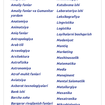
Amaliy fanlar
Kutubxona ishi
Amaliy fanlar va Gumanitar
Laboratoriya ishi
yordam
Leksikografiya
Anatomiya
Lingvistika
Animatsiya
Logistika
Aniq fanlar
Loyihalarni boshqarish
Antrapologiya
Madaniyat
Arab tili
Mantiq
Arxeologiya
Marketing
Arxitektura
Mashinasozlik
Astrofizika
Matematika
Astronomiya
Media
Atrof-muhit fanlari
Menejment
Aviatsiya
Mental Salomatlik
Axborot texnologiyalari
Metallurgiya
Bank ishi
Mexanika
Barcha soha
Mexatronika
Barqaror rivojlanish fanlari
Mikrobiologiya