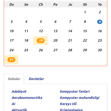
Du
Se
Ch
Pa
Ju
Sh
Ya
1
2
3
4
5
6
7
8
9
10
11
12
13
14
15
16
17
18
20
21
22
23
19
24
25
26
27
28
29
30
31
Sohalar
Davlatlar
Adabiyot
Kompyuter fanlari
Aerokosmonavtika
Kompyuter muhandisligi
AI
Koreys tili
Aktyorlik
Kriminologiya