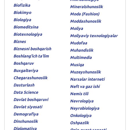
Biofizika
Mineralshunoslik
Biokimyo
Moda (Fashion)
Biologiya
Moddashunoslik
Biomeditsina
Moliya
Biotexnologiya
Moliyaviy texnologiyalar
Biznes
Mudofaa
Biznesni boshqarish
Muhandislik
Boshlang'ich ta'lim
Multimedia
Boshqaruv
Musiqa
Buxgalteriya
Muzeyshunoslik
Chegarashunoslik
Narsalar interneti
Dasturlash
Neft va gaz ishi
Data Science
Nemis tili
Davlat boshqaruvi
Nevrologiya
Davlat siyosati
Neyrobiologiya
Demografiya
Onkologiya
Dinshunoslik
Oshpazlik
Diplomatiya
Oziq-ovqat sanoati