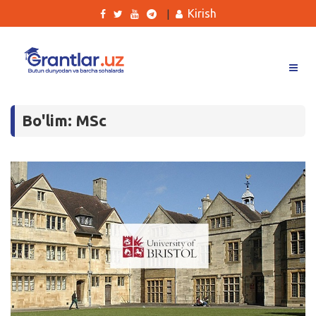
Kirish
|
Grantlar
Bo'lim: MSc
Tanlovlar
Ishlar
Kurslar
Blog
Yana
Qidirish