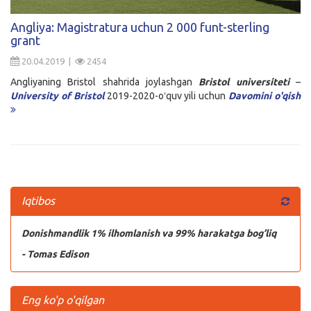
Kirish
Angliya: Magistratura uchun 2 000 funt-sterling
grant
20.04.2019 |
2454
Angliyaning Bristol shahrida joylashgan
Bristol universiteti
–
University of Bristol
2019-2020-oʻquv yili uchun
Davomini o'qish
Iqtibos
Donishmandlik 1% ilhomlanish va 99% harakatga bog’liq
- Tomas Edison
Eng ko'p o'qilgan