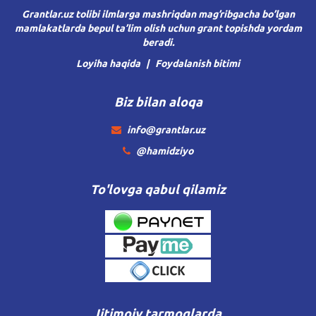
Grantlar.uz tolibi ilmlarga mashriqdan mag’ribgacha bo’lgan
mamlakatlarda bepul ta’lim olish uchun grant topishda yordam
beradi.
Loyiha haqida
Foydalanish bitimi
Biz bilan aloqa
info@grantlar.uz
@hamidziyo
To'lovga qabul qilamiz
Ijtimoiy tarmoqlarda