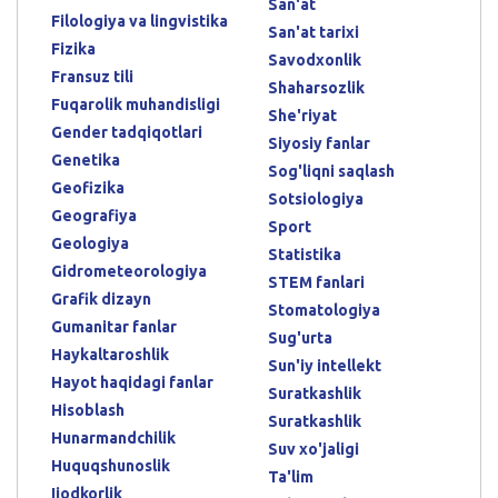
San'at
Filologiya va lingvistika
San'at tarixi
Fizika
Savodxonlik
Fransuz tili
Shaharsozlik
Fuqarolik muhandisligi
She'riyat
Gender tadqiqotlari
Siyosiy fanlar
Genetika
Sog'liqni saqlash
Geofizika
Sotsiologiya
Geografiya
Sport
Geologiya
Statistika
Gidrometeorologiya
STEM fanlari
Grafik dizayn
Stomatologiya
Gumanitar fanlar
Sug'urta
Haykaltaroshlik
Sun'iy intellekt
Hayot haqidagi fanlar
Suratkashlik
Hisoblash
Suratkashlik
Hunarmandchilik
Suv xo'jaligi
Huquqshunoslik
Ta'lim
Ijodkorlik