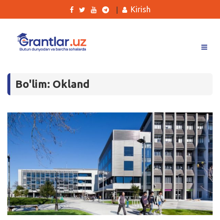
Kirish
|
Grantlar
Bo'lim: Okland
Tanlovlar
Ishlar
Kurslar
Blog
Yana
Qidirish