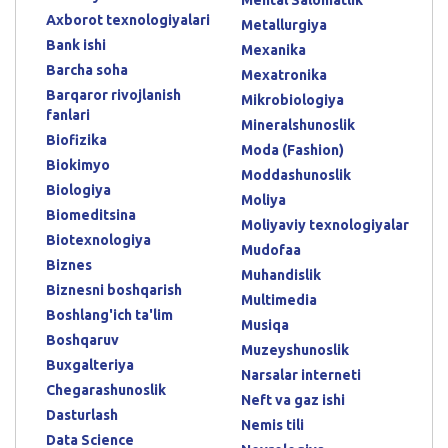
Mental Salomatlik
Axborot texnologiyalari
Metallurgiya
Bank ishi
Mexanika
Barcha soha
Mexatronika
Barqaror rivojlanish
Mikrobiologiya
fanlari
Mineralshunoslik
Biofizika
Moda (Fashion)
Biokimyo
Moddashunoslik
Biologiya
Moliya
Biomeditsina
Moliyaviy texnologiyalar
Biotexnologiya
Mudofaa
Biznes
Muhandislik
Biznesni boshqarish
Multimedia
Boshlang'ich ta'lim
Musiqa
Boshqaruv
Muzeyshunoslik
Buxgalteriya
Narsalar interneti
Chegarashunoslik
Neft va gaz ishi
Dasturlash
Nemis tili
Data Science