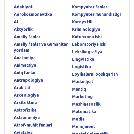
Adabiyot
Kompyuter fanlari
Aerokosmonavtika
Kompyuter muhandisligi
AI
Koreys tili
Aktyorlik
Kriminologiya
Amaliy fanlar
Kutubxona ishi
Amaliy fanlar va Gumanitar
Laboratoriya ishi
yordam
Leksikografiya
Anatomiya
Lingvistika
Animatsiya
Logistika
Aniq fanlar
Loyihalarni boshqarish
Antrapologiya
Madaniyat
Arab tili
Mantiq
Arxeologiya
Marketing
Arxitektura
Mashinasozlik
Astrofizika
Matematika
Astronomiya
Media
Atrof-muhit fanlari
Menejment
Aviatsiya