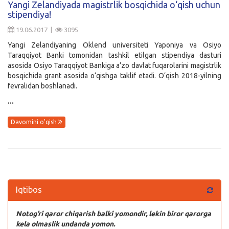
Yangi Zelandiyada magistrlik bosqichida o‘qish uchun
stipendiya!
Kirish
19.06.2017 |
3095
Yangi Zelandiyaning Oklend universiteti Yaponiya va Osiyo
Taraqqiyot Banki tomonidan tashkil etilgan stipendiya dasturi
asosida Osiyo Taraqqiyot Bankiga a’zo davlat fuqarolarini magistrlik
bosqichida grant asosida o‘qishga taklif etadi. O‘qish 2018-yilning
fevralidan boshlanadi.
...
Davomini o'qish
Iqtibos
Notog’ri qaror chiqarish balki yomondir, lekin biror qarorga
kela olmaslik undanda yomon.