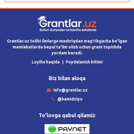
Grantlar.uz tolibi ilmlarga mashriqdan mag’ribgacha bo’lgan
mamlakatlarda bepul ta’lim olish uchun grant topishda
yordam beradi.
Loyiha haqida
Foydalanish bitimi
Biz bilan aloqa
info@grantlar.uz
@hamidziyo
To'lovga qabul qilamiz