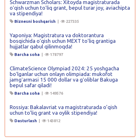
Schwarzman Scholars: Xitoyda magistraturada
oʻqish uchun toʻliq grant, bepul turar joy, aviachipta
va stipendiya!
Biznesni boshqarish
|
227335
Yaponiya: Magistratura va doktorantura
bosqichida oʻqish uchun MEXT toʻliq grantiga
hujjatlar qabul qilinmoqda!
Barcha soha
|
178797
ClimateScience Olympiad 2024: 25 yoshgacha
boʻlganlar uchun onlayn olimpiada: mukofot
jamgʻarmasi 15 000 dollar va gʻoliblar Bakuga
bepul safar qiladi!
Barcha soha
|
149576
Rossiya: Bakalavriat va magistraturada o’qish
uchun to’liq grant va oylik stipendiya!
Dasturlash
|
143812