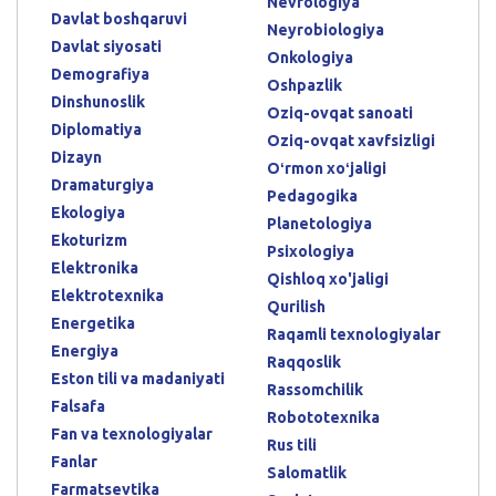
Nevrologiya
Davlat boshqaruvi
Neyrobiologiya
Davlat siyosati
Onkologiya
Demografiya
Oshpazlik
Dinshunoslik
Oziq-ovqat sanoati
Diplomatiya
Oziq-ovqat xavfsizligi
Dizayn
Oʻrmon xoʻjaligi
Dramaturgiya
Pedagogika
Ekologiya
Planetologiya
Ekoturizm
Psixologiya
Elektronika
Qishloq xo'jaligi
Elektrotexnika
Qurilish
Energetika
Raqamli texnologiyalar
Energiya
Raqqoslik
Eston tili va madaniyati
Rassomchilik
Falsafa
Robototexnika
Fan va texnologiyalar
Rus tili
Fanlar
Salomatlik
Farmatsevtika