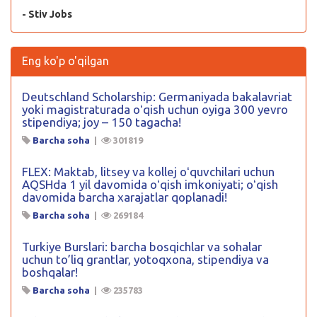
- Stiv Jobs
Eng ko'p o'qilgan
Deutschland Scholarship: Germaniyada bakalavriat
yoki magistraturada oʻqish uchun oyiga 300 yevro
stipendiya; joy – 150 tagacha!
Barcha soha
|
301819
FLEX: Maktab, litsey va kollej oʻquvchilari uchun
AQSHda 1 yil davomida oʻqish imkoniyati; oʻqish
davomida barcha xarajatlar qoplanadi!
Barcha soha
|
269184
Turkiye Burslari: barcha bosqichlar va sohalar
uchun to’liq grantlar, yotoqxona, stipendiya va
boshqalar!
Barcha soha
|
235783