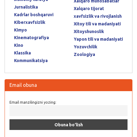
Xalqaro munosabatlar
Jurnalistika
Xalqaro tijorat
Kadrlar boshqaruvi
xavfsizlik va rivojlanish
Kiberxavfsizlik
Xitoy tili va madaniyati
Kimyo
Xitoyshunoslik
Kinematografiya
Yapon tili va madaniyati
Kino
Yozuvchilik
Klassika
Zoologiya
Kommunikatsiya
Email obuna
Email manzilingizni yozing: