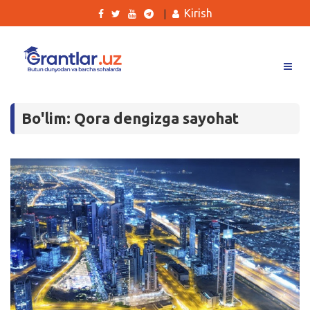
Kirish
|
Grantlar
Bo'lim: Qora dengizga sayohat
Tanlovlar
Ishlar
Kurslar
Blog
Yana
Qidirish