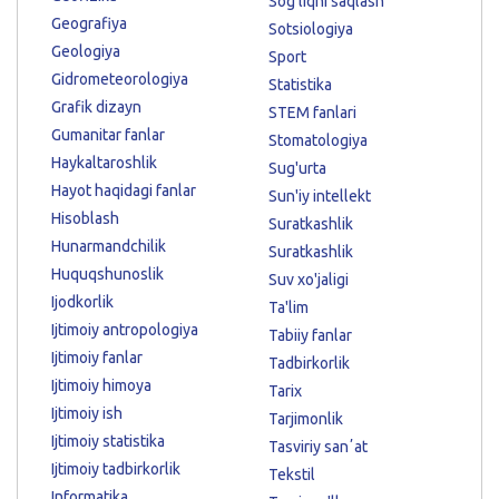
Sog'liqni saqlash
Geografiya
Sotsiologiya
Geologiya
Sport
Gidrometeorologiya
Statistika
Grafik dizayn
STEM fanlari
Gumanitar fanlar
Stomatologiya
Haykaltaroshlik
Sug'urta
Hayot haqidagi fanlar
Sun'iy intellekt
Hisoblash
Suratkashlik
Hunarmandchilik
Suratkashlik
Huquqshunoslik
Suv xo'jaligi
Ijodkorlik
Ta'lim
Ijtimoiy antropologiya
Tabiiy fanlar
Ijtimoiy fanlar
Tadbirkorlik
Ijtimoiy himoya
Tarix
Ijtimoiy ish
Tarjimonlik
Ijtimoiy statistika
Tasviriy sanʼat
Ijtimoiy tadbirkorlik
Tekstil
Informatika