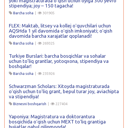
yoki magistraturada oʻqish uchun oyiga 300 yevro
stipendiya; joy – 150 tagacha!
Barcha soha
|
301905
FLEX: Maktab, litsey va kollej oʻquvchilari uchun
AQSHda 1 yil davomida oʻqish imkoniyati; oʻqish
davomida barcha xarajatlar qoplanadi!
Barcha soha
|
269325
Turkiye Burslari: barcha bosqichlar va sohalar
uchun to’liq grantlar, yotoqxona, stipendiya va
boshqalar!
Barcha soha
|
235926
Schwarzman Scholars: Xitoyda magistraturada
oʻqish uchun toʻliq grant, bepul turar joy, aviachipta
va stipendiya!
Biznesni boshqarish
|
227404
Yaponiya: Magistratura va doktorantura
bosqichida oʻqish uchun MEXT toʻliq grantiga
hujjatlar qabul qilinmoqda!