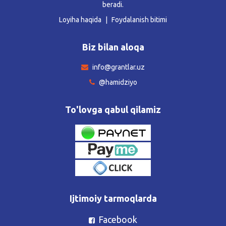
beradi.
Loyiha haqida
Foydalanish bitimi
Biz bilan aloqa
info@grantlar.uz
@hamidziyo
To'lovga qabul qilamiz
Ijtimoiy tarmoqlarda
Facebook