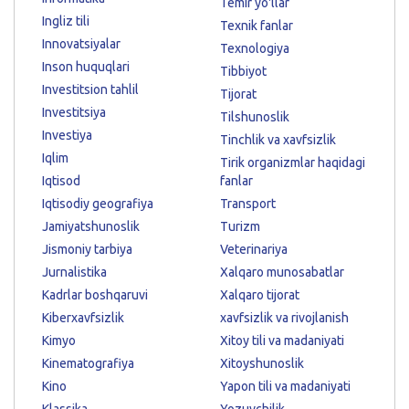
Temir yo'llar
Ingliz tili
Texnik fanlar
Innovatsiyalar
Texnologiya
Inson huquqlari
Tibbiyot
Investitsion tahlil
Tijorat
Investitsiya
Tilshunoslik
Investiya
Tinchlik va xavfsizlik
Iqlim
Tirik organizmlar haqidagi
Iqtisod
fanlar
Iqtisodiy geografiya
Transport
Jamiyatshunoslik
Turizm
Jismoniy tarbiya
Veterinariya
Jurnalistika
Xalqaro munosabatlar
Kadrlar boshqaruvi
Xalqaro tijorat
Kiberxavfsizlik
xavfsizlik va rivojlanish
Kimyo
Xitoy tili va madaniyati
Kinematografiya
Xitoyshunoslik
Kino
Yapon tili va madaniyati
Klassika
Yozuvchilik