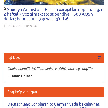
Kirish
Saudiya Arabistoni: Barcha xarajatlar qoplanadigan
2 haftalik yozgi maktab; stipendiya – 500 AQSh
dollar; bepul turar joy va sugʻurta!
01.06.2019 |
9356
Iqtibos
Donishmandlik 1% ilhomlanish va 99% harakatga bog’liq
- Tomas Edison
Eng ko'p o'qilgan
Deutschland Scholarship: Germaniyada bakalavriat