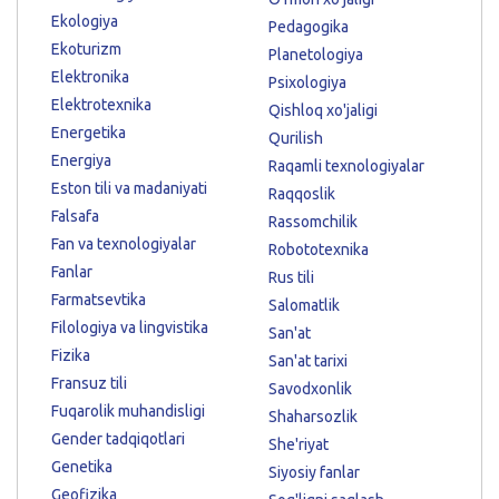
Ekologiya
Pedagogika
Ekoturizm
Planetologiya
Elektronika
Psixologiya
Elektrotexnika
Qishloq xo'jaligi
Energetika
Qurilish
Energiya
Raqamli texnologiyalar
Eston tili va madaniyati
Raqqoslik
Falsafa
Rassomchilik
Fan va texnologiyalar
Robototexnika
Fanlar
Rus tili
Farmatsevtika
Salomatlik
Filologiya va lingvistika
San'at
Fizika
San'at tarixi
Fransuz tili
Savodxonlik
Fuqarolik muhandisligi
Shaharsozlik
Gender tadqiqotlari
She'riyat
Genetika
Siyosiy fanlar
Geofizika