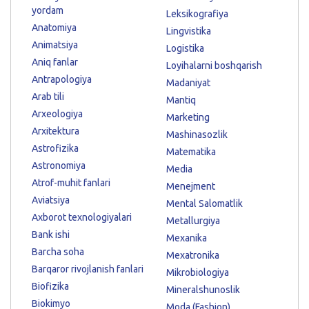
yordam
Leksikografiya
Anatomiya
Lingvistika
Animatsiya
Logistika
Aniq fanlar
Loyihalarni boshqarish
Antrapologiya
Madaniyat
Arab tili
Mantiq
Arxeologiya
Marketing
Arxitektura
Mashinasozlik
Astrofizika
Matematika
Astronomiya
Media
Atrof-muhit fanlari
Menejment
Aviatsiya
Mental Salomatlik
Axborot texnologiyalari
Metallurgiya
Bank ishi
Mexanika
Barcha soha
Mexatronika
Barqaror rivojlanish fanlari
Mikrobiologiya
Biofizika
Mineralshunoslik
Biokimyo
Moda (Fashion)