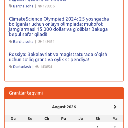
Barcha soha
|
178856
ClimateScience Olympiad 2024: 25 yoshgacha
boʻlganlar uchun onlayn olimpiada: mukofot
jamgʻarmasi 15 000 dollar va gʻoliblar Bakuga
bepul safar qiladi!
Barcha soha
|
149651
Rossiya: Bakalavriat va magistraturada o’qish
uchun to’liq grant va oylik stipendiya!
Dasturlash
|
143854
Grantlar taqvimi
Avgust 2026
Du
Se
Ch
Pa
Ju
Sh
Ya
1
2