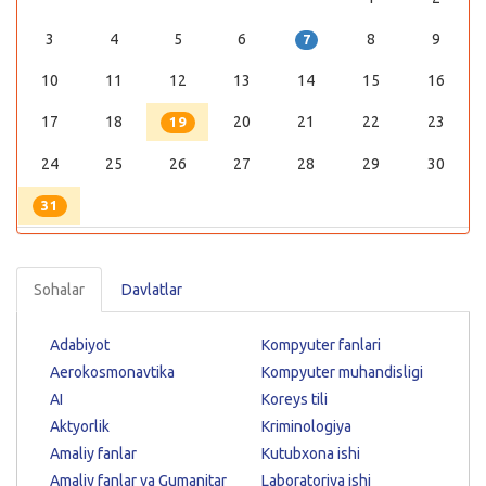
3
4
5
6
8
9
7
10
11
12
13
14
15
16
17
18
20
21
22
23
19
24
25
26
27
28
29
30
31
Sohalar
Davlatlar
Adabiyot
Kompyuter fanlari
Aerokosmonavtika
Kompyuter muhandisligi
AI
Koreys tili
Aktyorlik
Kriminologiya
Amaliy fanlar
Kutubxona ishi
Amaliy fanlar va Gumanitar
Laboratoriya ishi