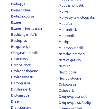
Biologiya
Moddashunoslik
Biomeditsina
Moliya
Biotexnologiya
Moliyaviy texnologiyalar
Biznes
Mudofaa
Biznesni boshqarish
Muhandislik
Boshlang'ich ta'lim
Multimedia
Boshqaruv
Musiqa
Buxgalteriya
Muzeyshunoslik
Chegarashunoslik
Narsalar interneti
Dasturlash
Neft va gaz ishi
Data Science
Nemis tili
Davlat boshqaruvi
Nevrologiya
Davlat siyosati
Neyrobiologiya
Demografiya
Onkologiya
Dinshunoslik
Oshpazlik
Diplomatiya
Oziq-ovqat sanoati
Dizayn
Oziq-ovqat xavfsizligi
Dramaturgiya
Oʻrmon xoʻjaligi