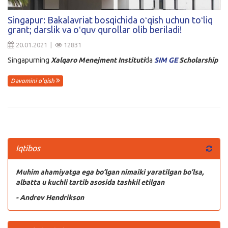
Kirish
Singapur: Bakalavriat bosqichida oʻqish uchun toʻliq
grant; darslik va oʻquv qurollar olib beriladi!
20.01.2021 |
12831
Singapurning
Xalqaro Menejment Instituti
da
SIM GE
Scholarship
Davomini o'qish
Iqtibos
Muhim ahamiyatga ega bo’lgan nimaiki yaratilgan bo’lsa,
albatta u kuchli tartib asosida tashkil etilgan
- Andrev Hendrikson