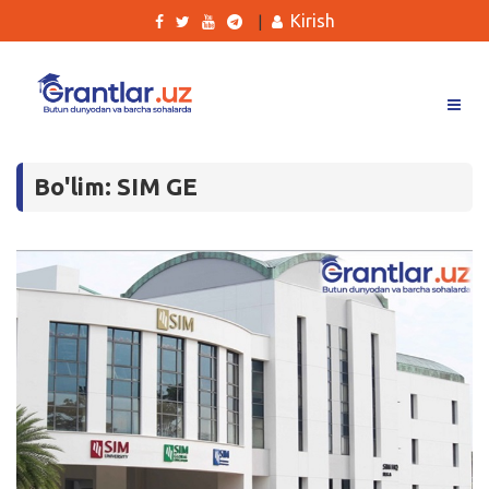
Kirish
|
Grantlar
Bo'lim: SIM GE
Tanlovlar
Ishlar
Kurslar
Blog
Yana
Qidirish