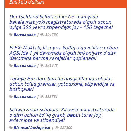
Eng ko'p o'qilgan
Deutschland Scholarship: Germaniyada
bakalavriat yoki magistraturada oʻqish uchun
oyiga 300 yevro stipendiya; joy – 150 tagacha!
Barcha soha
|
301786
FLEX: Maktab, litsey va kollej oʻquvchilari uchun
AQSHda 1 yil davomida oʻqish imkoniyati; oʻqish
davomida barcha xarajatlar qoplanadi!
Barcha soha
|
269142
Turkiye Burslari: barcha bosqichlar va sohalar
uchun to’liq grantlar, yotoqxona, stipendiya va
boshqalar!
Barcha soha
|
235751
Schwarzman Scholars: Xitoyda magistraturada
oʻqish uchun toʻliq grant, bepul turar joy,
aviachipta va stipendiya!
Biznesni boshqarish
|
227300