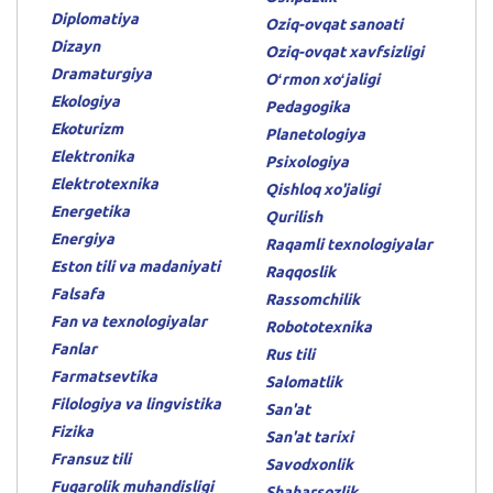
Diplomatiya
Oziq-ovqat sanoati
Dizayn
Oziq-ovqat xavfsizligi
Dramaturgiya
Oʻrmon xoʻjaligi
Ekologiya
Pedagogika
Ekoturizm
Planetologiya
Elektronika
Psixologiya
Elektrotexnika
Qishloq xo'jaligi
Energetika
Qurilish
Energiya
Raqamli texnologiyalar
Eston tili va madaniyati
Raqqoslik
Falsafa
Rassomchilik
Fan va texnologiyalar
Robototexnika
Fanlar
Rus tili
Farmatsevtika
Salomatlik
Filologiya va lingvistika
San'at
Fizika
San'at tarixi
Fransuz tili
Savodxonlik
Fuqarolik muhandisligi
Shaharsozlik