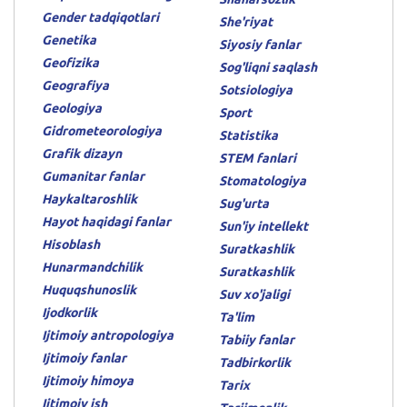
Gender tadqiqotlari
She'riyat
Genetika
Siyosiy fanlar
Geofizika
Sog'liqni saqlash
Geografiya
Sotsiologiya
Geologiya
Sport
Gidrometeorologiya
Statistika
Grafik dizayn
STEM fanlari
Gumanitar fanlar
Stomatologiya
Haykaltaroshlik
Sug'urta
Hayot haqidagi fanlar
Sun'iy intellekt
Hisoblash
Suratkashlik
Hunarmandchilik
Suratkashlik
Huquqshunoslik
Suv xo'jaligi
Ijodkorlik
Ta'lim
Ijtimoiy antropologiya
Tabiiy fanlar
Ijtimoiy fanlar
Tadbirkorlik
Ijtimoiy himoya
Tarix
Ijtimoiy ish