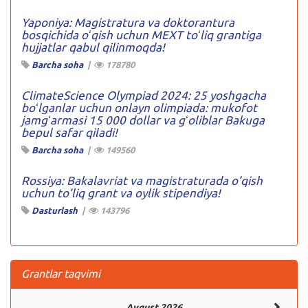
Yaponiya: Magistratura va doktorantura
bosqichida oʻqish uchun MEXT toʻliq grantiga
hujjatlar qabul qilinmoqda!
Barcha soha
|
178780
ClimateScience Olympiad 2024: 25 yoshgacha
boʻlganlar uchun onlayn olimpiada: mukofot
jamgʻarmasi 15 000 dollar va gʻoliblar Bakuga
bepul safar qiladi!
Barcha soha
|
149560
Rossiya: Bakalavriat va magistraturada o’qish
uchun to’liq grant va oylik stipendiya!
Dasturlash
|
143796
Grantlar taqvimi
Avgust 2026