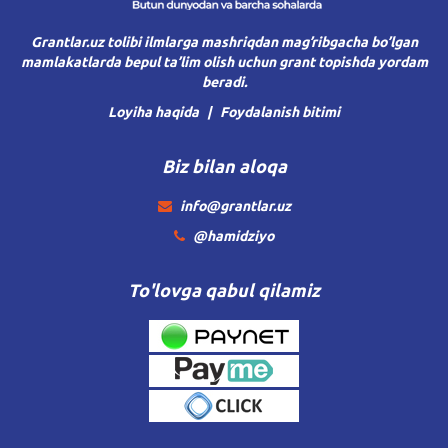
Grantlar.uz tolibi ilmlarga mashriqdan mag’ribgacha bo’lgan
mamlakatlarda bepul ta’lim olish uchun grant topishda yordam
beradi.
Loyiha haqida
Foydalanish bitimi
Biz bilan aloqa
info@grantlar.uz
@hamidziyo
To'lovga qabul qilamiz