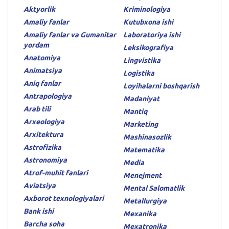
Aktyorlik
Kriminologiya
Amaliy fanlar
Kutubxona ishi
Amaliy fanlar va Gumanitar
Laboratoriya ishi
yordam
Leksikografiya
Anatomiya
Lingvistika
Animatsiya
Logistika
Aniq fanlar
Loyihalarni boshqarish
Antrapologiya
Madaniyat
Arab tili
Mantiq
Arxeologiya
Marketing
Arxitektura
Mashinasozlik
Astrofizika
Matematika
Astronomiya
Media
Atrof-muhit fanlari
Menejment
Aviatsiya
Mental Salomatlik
Axborot texnologiyalari
Metallurgiya
Bank ishi
Mexanika
Barcha soha
Mexatronika