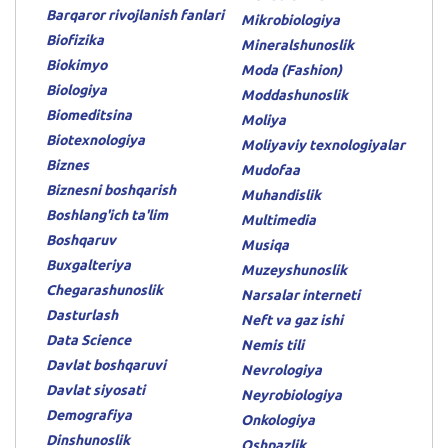
Barqaror rivojlanish fanlari
Mikrobiologiya
Biofizika
Mineralshunoslik
Biokimyo
Moda (Fashion)
Biologiya
Moddashunoslik
Biomeditsina
Moliya
Biotexnologiya
Moliyaviy texnologiyalar
Biznes
Mudofaa
Biznesni boshqarish
Muhandislik
Boshlang'ich ta'lim
Multimedia
Boshqaruv
Musiqa
Buxgalteriya
Muzeyshunoslik
Chegarashunoslik
Narsalar interneti
Dasturlash
Neft va gaz ishi
Data Science
Nemis tili
Davlat boshqaruvi
Nevrologiya
Davlat siyosati
Neyrobiologiya
Demografiya
Onkologiya
Dinshunoslik
Oshpazlik