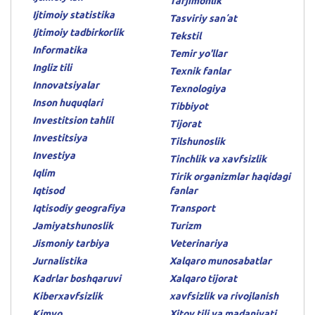
Tarjimonlik
Ijtimoiy statistika
Tasviriy sanʼat
Ijtimoiy tadbirkorlik
Tekstil
Informatika
Temir yo'llar
Ingliz tili
Texnik fanlar
Innovatsiyalar
Texnologiya
Inson huquqlari
Tibbiyot
Investitsion tahlil
Tijorat
Investitsiya
Tilshunoslik
Investiya
Tinchlik va xavfsizlik
Iqlim
Tirik organizmlar haqidagi
Iqtisod
fanlar
Iqtisodiy geografiya
Transport
Jamiyatshunoslik
Turizm
Jismoniy tarbiya
Veterinariya
Jurnalistika
Xalqaro munosabatlar
Kadrlar boshqaruvi
Xalqaro tijorat
Kiberxavfsizlik
xavfsizlik va rivojlanish
Kimyo
Xitoy tili va madaniyati