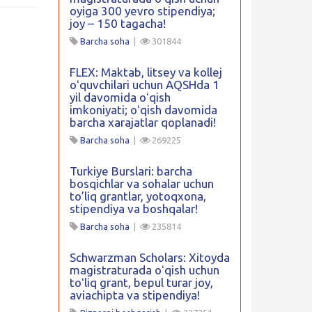
oyiga 300 yevro stipendiya;
joy – 150 tagacha!
Barcha soha
|
301844
FLEX: Maktab, litsey va kollej
oʻquvchilari uchun AQSHda 1
yil davomida oʻqish
imkoniyati; oʻqish davomida
barcha xarajatlar qoplanadi!
Barcha soha
|
269225
Turkiye Burslari: barcha
bosqichlar va sohalar uchun
to’liq grantlar, yotoqxona,
stipendiya va boshqalar!
Barcha soha
|
235814
Schwarzman Scholars: Xitoyda
magistraturada oʻqish uchun
toʻliq grant, bepul turar joy,
aviachipta va stipendiya!