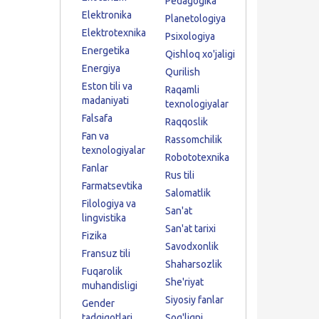
Pedagogika
Elektronika
Planetologiya
Elektrotexnika
Psixologiya
Energetika
Qishloq xo'jaligi
Energiya
Qurilish
Eston tili va
Raqamli
madaniyati
texnologiyalar
Falsafa
Raqqoslik
Fan va
Rassomchilik
texnologiyalar
Robototexnika
Fanlar
Rus tili
Farmatsevtika
Salomatlik
Filologiya va
San'at
lingvistika
San'at tarixi
Fizika
Savodxonlik
Fransuz tili
Shaharsozlik
Fuqarolik
She'riyat
muhandisligi
Siyosiy fanlar
Gender
tadqiqotlari
Sog'liqni