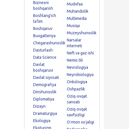
Biznesni
Mudofaa
boshqarish
Muhandislik
Boshlang'ich
Multimedia
ta'lim
Musiqa
Boshqaruv
Muzeyshunoslik
Buxgalteriya
Narsalar
Chegarashunoslik
interneti
Dasturlash
Neft va gaz ishi
Data Science
Nemis tili
Davlat
Nevrologiya
boshqaruvi
Neyrobiologiya
Davlat siyosati
Onkologiya
Demografiya
Oshpazlik
Dinshunoslik
Oziq-ovqat
Diplomatiya
sanoati
Dizayn
Oziq-ovqat
Dramaturgiya
xavfsizligi
Ekologiya
Oʻrmon xoʻjaligi
Ekoturizm