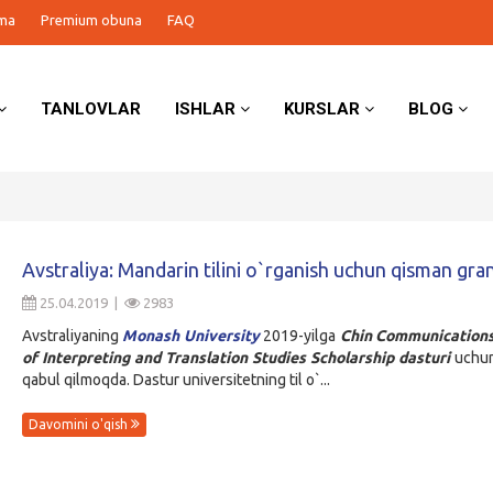
ma
Premium obuna
FAQ
TANLOVLAR
ISHLAR
KURSLAR
BLOG
Avstraliya: Mandarin tilini o`rganish uchun qisman gra
25.04.2019 |
2983
Avstraliyaning
Monash University
2019-yilga
Chin Communication
of Interpreting and Translation Studies Scholarship dasturi
uchun
qabul qilmoqda. Dastur universitetning til o`...
Davomini o'qish