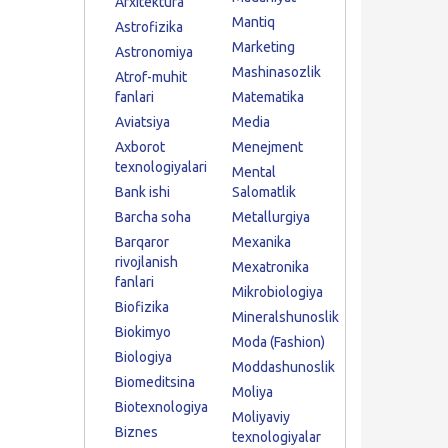
Arxitektura
Mantiq
Astrofizika
Marketing
Astronomiya
Mashinasozlik
Atrof-muhit
fanlari
Matematika
Aviatsiya
Media
Axborot
Menejment
texnologiyalari
Mental
Bank ishi
Salomatlik
Barcha soha
Metallurgiya
Barqaror
Mexanika
rivojlanish
Mexatronika
fanlari
Mikrobiologiya
Biofizika
Mineralshunoslik
Biokimyo
Moda (Fashion)
Biologiya
Moddashunoslik
Biomeditsina
Moliya
Biotexnologiya
Moliyaviy
Biznes
texnologiyalar