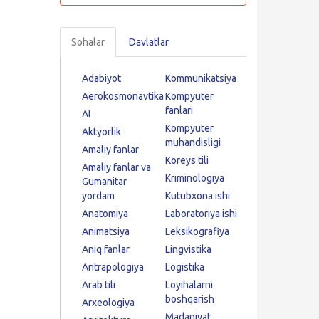
Sohalar
Davlatlar
Adabiyot
Kommunikatsiya
Aerokosmonavtika
Kompyuter
fanlari
AI
Kompyuter
Aktyorlik
muhandisligi
Amaliy fanlar
Koreys tili
Amaliy fanlar va
Kriminologiya
Gumanitar
yordam
Kutubxona ishi
Anatomiya
Laboratoriya ishi
Animatsiya
Leksikografiya
Aniq fanlar
Lingvistika
Antrapologiya
Logistika
Arab tili
Loyihalarni
boshqarish
Arxeologiya
Madaniyat