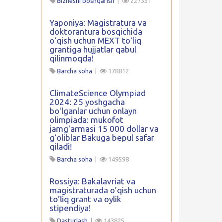
Biznesni boshqarish
|
227351
Yaponiya: Magistratura va
doktorantura bosqichida
oʻqish uchun MEXT toʻliq
grantiga hujjatlar qabul
qilinmoqda!
Barcha soha
|
178812
ClimateScience Olympiad
2024: 25 yoshgacha
boʻlganlar uchun onlayn
olimpiada: mukofot
jamgʻarmasi 15 000 dollar va
gʻoliblar Bakuga bepul safar
qiladi!
Barcha soha
|
149598
Rossiya: Bakalavriat va
magistraturada o’qish uchun
to’liq grant va oylik
stipendiya!
Dasturlash
|
143825