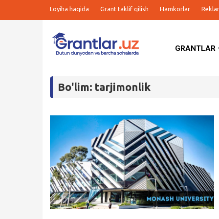
Loyiha haqida
Grant taklif qilish
Hamkorlar
Rekla
GRANTLAR
Grantlar
Bo'lim: tarjimonlik
Tanlovlar
Ishlar
Kurslar
Blog
Yana