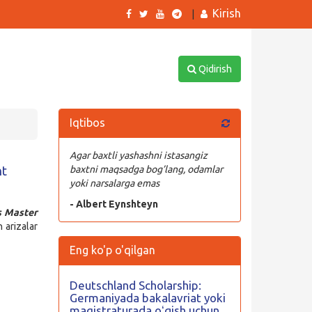
Kirish
|
Qidirish
Iqtibos
Agar baxtli yashashni istasangiz
nt
baxtni maqsadga bog’lang, odamlar
yoki narsalarga emas
- Albert Eynshteyn
s Master
 arizalar
Eng ko'p o'qilgan
Deutschland Scholarship:
Germaniyada bakalavriat yoki
magistraturada oʻqish uchun