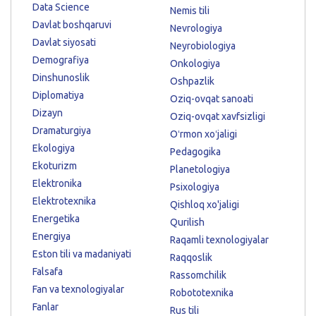
Data Science
Nemis tili
Davlat boshqaruvi
Nevrologiya
Davlat siyosati
Neyrobiologiya
Demografiya
Onkologiya
Dinshunoslik
Oshpazlik
Diplomatiya
Oziq-ovqat sanoati
Dizayn
Oziq-ovqat xavfsizligi
Dramaturgiya
Oʻrmon xoʻjaligi
Ekologiya
Pedagogika
Ekoturizm
Planetologiya
Elektronika
Psixologiya
Elektrotexnika
Qishloq xo'jaligi
Energetika
Qurilish
Energiya
Raqamli texnologiyalar
Eston tili va madaniyati
Raqqoslik
Falsafa
Rassomchilik
Fan va texnologiyalar
Robototexnika
Fanlar
Rus tili