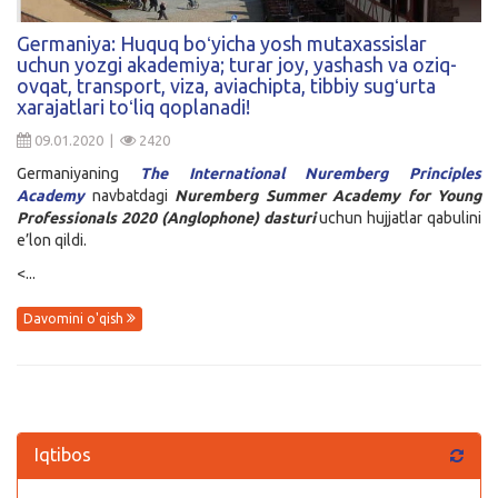
Kirish
Germaniya: Huquq boʻyicha yosh mutaxassislar
uchun yozgi akademiya; turar joy, yashash va oziq-
ovqat, transport, viza, aviachipta, tibbiy sugʻurta
xarajatlari toʻliq qoplanadi!
09.01.2020 |
2420
Germaniyaning
The International Nuremberg Principles
Academy
navbatdagi
Nuremberg Summer Academy for Young
Professionals 2020 (Anglophone) dasturi
uchun hujjatlar qabulini
e’lon qildi.
<...
Davomini o'qish
Iqtibos