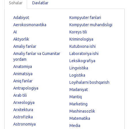
Sohalar
Davlatlar
Adabiyot
Kompyuter fanlari
Aerokosmonavtika
Kompyuter muhandisligi
AI
Koreys tili
Aktyorlik
Kriminologiya
Amaliy fanlar
Kutubxona ishi
Amaliy fanlar va Gumanitar
Laboratoriya ishi
yordam
Leksikografiya
Anatomiya
Lingvistika
Animatsiya
Logistika
Aniq fanlar
Loyihalarni boshqarish
Antrapologiya
Madaniyat
Arab tili
Mantiq
Arxeologiya
Marketing
Arxitektura
Mashinasozlik
Astrofizika
Matematika
Astronomiya
Media