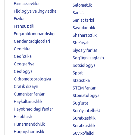
Farmatsevtika
Salomatlik
Filologiya va lingvistika
San'at
Fizika
San'at tarixi
Fransuz tili
Savodxonlik
Fuqarolik muhandisligi
Shaharsozlik
Gender tadqiqotlari
She'riyat
Genetika
Siyosiy fanlar
Geofizika
Sog'liqni saqlash
Geografiya
Sotsiologiya
Geologiya
Sport
Gidrometeorologiya
Statistika
Grafik dizayn
STEM fanlari
Gumanitar fanlar
Stomatologiya
Haykaltaroshlik
Sug'urta
Hayot haqidagi fanlar
Sun'iy intellekt
Hisoblash
Suratkashlik
Hunarmandchilik
Suratkashlik
Huquqshunoslik
Suv xo'jaligi