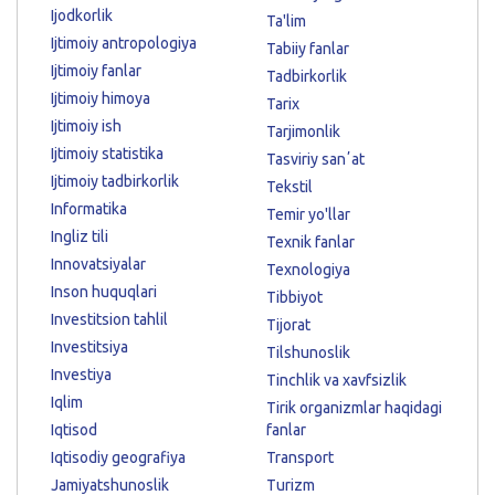
Ijodkorlik
Ta'lim
Ijtimoiy antropologiya
Tabiiy fanlar
Ijtimoiy fanlar
Tadbirkorlik
Ijtimoiy himoya
Tarix
Ijtimoiy ish
Tarjimonlik
Ijtimoiy statistika
Tasviriy sanʼat
Ijtimoiy tadbirkorlik
Tekstil
Informatika
Temir yo'llar
Ingliz tili
Texnik fanlar
Innovatsiyalar
Texnologiya
Inson huquqlari
Tibbiyot
Investitsion tahlil
Tijorat
Investitsiya
Tilshunoslik
Investiya
Tinchlik va xavfsizlik
Iqlim
Tirik organizmlar haqidagi
Iqtisod
fanlar
Iqtisodiy geografiya
Transport
Jamiyatshunoslik
Turizm