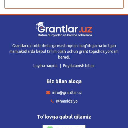
Grantlar.uz tolibi ilmlarga mashriqdan mag’ribgacha bo’lgan
mamlakatlarda bepul ta’lim olish uchun grant topishda yordam
beradi.
Loyiha haqida
Foydalanish bitimi
Biz bilan aloqa
info@grantlar.uz
@hamidziyo
To'lovga qabul qilamiz