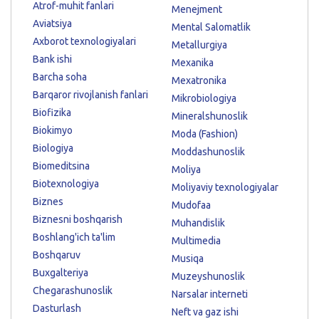
Atrof-muhit fanlari
Menejment
Aviatsiya
Mental Salomatlik
Axborot texnologiyalari
Metallurgiya
Bank ishi
Mexanika
Barcha soha
Mexatronika
Barqaror rivojlanish fanlari
Mikrobiologiya
Biofizika
Mineralshunoslik
Biokimyo
Moda (Fashion)
Biologiya
Moddashunoslik
Biomeditsina
Moliya
Biotexnologiya
Moliyaviy texnologiyalar
Biznes
Mudofaa
Biznesni boshqarish
Muhandislik
Boshlang'ich ta'lim
Multimedia
Boshqaruv
Musiqa
Buxgalteriya
Muzeyshunoslik
Chegarashunoslik
Narsalar interneti
Dasturlash
Neft va gaz ishi