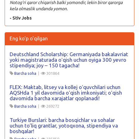
Notog’ri qaror chiqarish balki yomondir, lekin biror qarorga
kela olmaslik undanda yomon.
- Stiv Jobs
Eng ko'p o'qilgan
Deutschland Scholarship: Germaniyada bakalavriat
yoki magistraturada oʻqish uchun oyiga 300 yevro
stipendiya; joy – 150 tagacha!
Barcha soha
|
301864
FLEX: Maktab, litsey va kollej oʻquvchilari uchun
AQSHda 1 yil davomida oʻqish imkoniyati; oʻqish
davomida barcha xarajatlar qoplanadi!
Barcha soha
|
269272
Turkiye Burslari: barcha bosqichlar va sohalar
uchun to’liq grantlar, yotoqxona, stipendiya va
boshqalar!