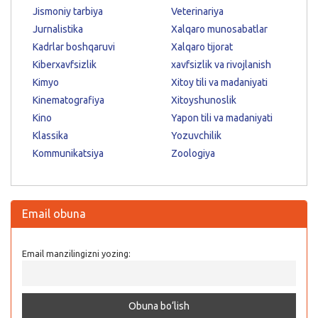
Jismoniy tarbiya
Veterinariya
Jurnalistika
Xalqaro munosabatlar
Kadrlar boshqaruvi
Xalqaro tijorat
Kiberxavfsizlik
xavfsizlik va rivojlanish
Kimyo
Xitoy tili va madaniyati
Kinematografiya
Xitoyshunoslik
Kino
Yapon tili va madaniyati
Klassika
Yozuvchilik
Kommunikatsiya
Zoologiya
Email obuna
Email manzilingizni yozing: