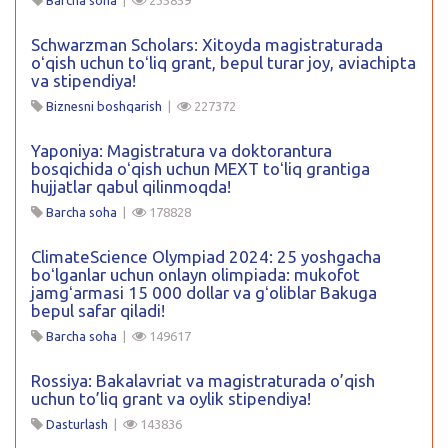
Barcha soha
|
235859
Schwarzman Scholars: Xitoyda magistraturada
oʻqish uchun toʻliq grant, bepul turar joy, aviachipta
va stipendiya!
Biznesni boshqarish
|
227372
Yaponiya: Magistratura va doktorantura
bosqichida oʻqish uchun MEXT toʻliq grantiga
hujjatlar qabul qilinmoqda!
Barcha soha
|
178828
ClimateScience Olympiad 2024: 25 yoshgacha
boʻlganlar uchun onlayn olimpiada: mukofot
jamgʻarmasi 15 000 dollar va gʻoliblar Bakuga
bepul safar qiladi!
Barcha soha
|
149617
Rossiya: Bakalavriat va magistraturada o’qish
uchun to’liq grant va oylik stipendiya!
Dasturlash
|
143836