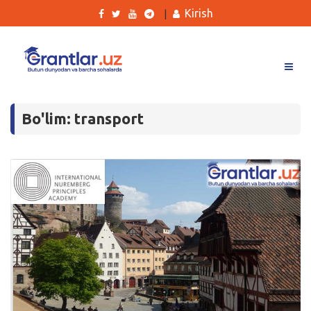
Kirish
|
Grantlar
Bo'lim: transport
Tanlovlar
Ishlar
Kurslar
Blog
Yana
Qidirish