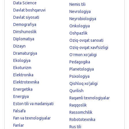
Data Science
Nemis tili
Davlat boshqaruvi
Nevrologiya
Davlat siyosati
Neyrobiologiya
Demografiya
Onkologiya
Dinshunoslik
Oshpazlik
Diplomatiya
Oziq-ovqat sanoati
Dizayn
Oziq-ovqat xavfsizligi
Dramaturgiya
Oʻrmon xoʻjaligi
Ekologiya
Pedagogika
Ekoturizm
Planetologiya
Elektronika
Psixologiya
Elektrotexnika
Qishloq xo'jaligi
Energetika
Qurilish
Energiya
Raqamli texnologiyalar
Eston tili va madaniyati
Raqqoslik
Falsafa
Rassomchilik
Fan va texnologiyalar
Robototexnika
Fanlar
Rus tili