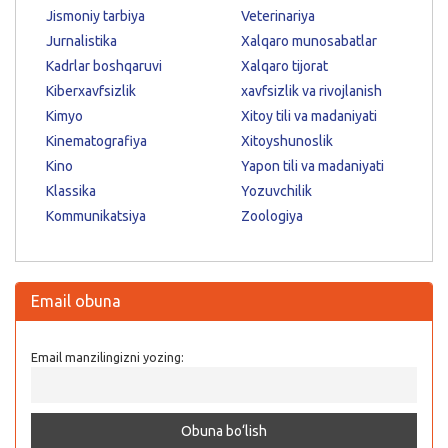
Jismoniy tarbiya
Veterinariya
Jurnalistika
Xalqaro munosabatlar
Kadrlar boshqaruvi
Xalqaro tijorat
Kiberxavfsizlik
xavfsizlik va rivojlanish
Kimyo
Xitoy tili va madaniyati
Kinematografiya
Xitoyshunoslik
Kino
Yapon tili va madaniyati
Klassika
Yozuvchilik
Kommunikatsiya
Zoologiya
Email obuna
Email manzilingizni yozing: