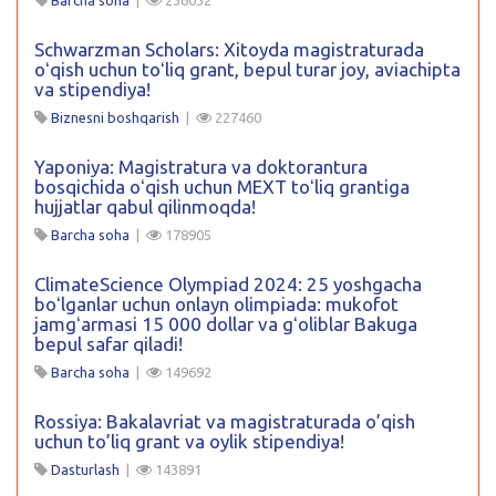
Barcha soha
|
236032
Schwarzman Scholars: Xitoyda magistraturada
oʻqish uchun toʻliq grant, bepul turar joy, aviachipta
va stipendiya!
Biznesni boshqarish
|
227460
Yaponiya: Magistratura va doktorantura
bosqichida oʻqish uchun MEXT toʻliq grantiga
hujjatlar qabul qilinmoqda!
Barcha soha
|
178905
ClimateScience Olympiad 2024: 25 yoshgacha
boʻlganlar uchun onlayn olimpiada: mukofot
jamgʻarmasi 15 000 dollar va gʻoliblar Bakuga
bepul safar qiladi!
Barcha soha
|
149692
Rossiya: Bakalavriat va magistraturada o’qish
uchun to’liq grant va oylik stipendiya!
Dasturlash
|
143891