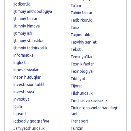
Ijodkorlik
Ta'lim
Ijtimoiy antropologiya
Tabiiy fanlar
Ijtimoiy fanlar
Tadbirkorlik
Ijtimoiy himoya
Tarix
Ijtimoiy ish
Tarjimonlik
Ijtimoiy statistika
Tasviriy sanʼat
Ijtimoiy tadbirkorlik
Tekstil
Informatika
Temir yo'llar
Ingliz tili
Texnik fanlar
Innovatsiyalar
Texnologiya
Inson huquqlari
Tibbiyot
Investitsion tahlil
Tijorat
Investitsiya
Tilshunoslik
Investiya
Tinchlik va xavfsizlik
Iqlim
Tirik organizmlar haqidagi
Iqtisod
fanlar
Iqtisodiy geografiya
Transport
Jamiyatshunoslik
Turizm