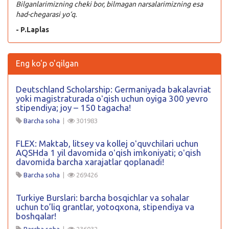
Bilganlarimizning cheki bor, bilmagan narsalarimizning esa
had-chegarasi yo‘q.
- P.Laplas
Eng ko'p o'qilgan
Deutschland Scholarship: Germaniyada bakalavriat
yoki magistraturada oʻqish uchun oyiga 300 yevro
stipendiya; joy – 150 tagacha!
Barcha soha
|
301983
FLEX: Maktab, litsey va kollej oʻquvchilari uchun
AQSHda 1 yil davomida oʻqish imkoniyati; oʻqish
davomida barcha xarajatlar qoplanadi!
Barcha soha
|
269426
Turkiye Burslari: barcha bosqichlar va sohalar
uchun to’liq grantlar, yotoqxona, stipendiya va
boshqalar!