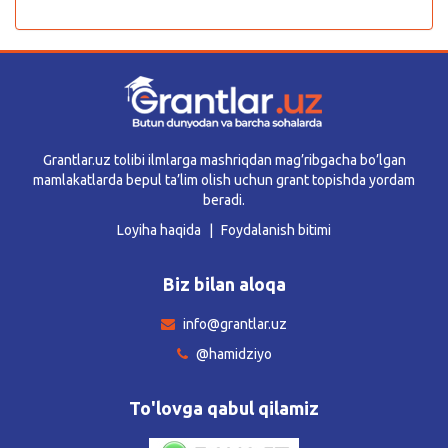
Grantlar.uz tolibi ilmlarga mashriqdan mag’ribgacha bo’lgan
mamlakatlarda bepul ta’lim olish uchun grant topishda yordam
beradi.
Loyiha haqida
Foydalanish bitimi
Biz bilan aloqa
info@grantlar.uz
@hamidziyo
To'lovga qabul qilamiz