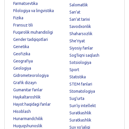
Farmatsevtika
Salomatlik
Filologiya va lingvistika
San'at
Fizika
San'at tarixi
Fransuz tili
Savodxonlik
Fuqarolik muhandisligi
Shaharsozlik
Gender tadqiqotlari
She'riyat
Genetika
Siyosiy fanlar
Geofizika
Sog'liqni saqlash
Geografiya
Sotsiologiya
Geologiya
Sport
Gidrometeorologiya
Statistika
Grafik dizayn
STEM fanlari
Gumanitar fanlar
Stomatologiya
Haykaltaroshlik
Sug'urta
Hayot haqidagi fanlar
Sun'iy intellekt
Hisoblash
Suratkashlik
Hunarmandchilik
Suratkashlik
Huquqshunoslik
Suv xo'jaligi