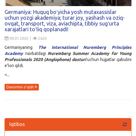
Kirish
Germaniya: Huquq boʻyicha yosh mutaxassislar
uchun yozgi akademiya; turar joy, yashash va oziq-
ovqat, transport, viza, aviachipta, tibbiy sugʻurta
xarajatlari toʻliq qoplanadi!
09.01.2020 |
2420
Germaniyaning
The International Nuremberg Principles
Academy
navbatdagi
Nuremberg Summer Academy for Young
Professionals 2020 (Anglophone) dasturi
uchun hujjatlar qabulini
e’lon qildi.
<...
Davomini o'qish
Iqtibos