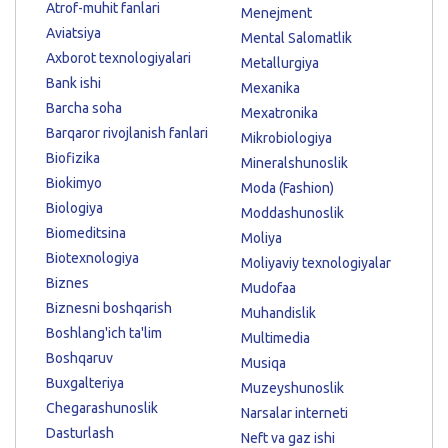
Atrof-muhit fanlari
Menejment
Aviatsiya
Mental Salomatlik
Axborot texnologiyalari
Metallurgiya
Bank ishi
Mexanika
Barcha soha
Mexatronika
Barqaror rivojlanish fanlari
Mikrobiologiya
Biofizika
Mineralshunoslik
Biokimyo
Moda (Fashion)
Biologiya
Moddashunoslik
Biomeditsina
Moliya
Biotexnologiya
Moliyaviy texnologiyalar
Biznes
Mudofaa
Biznesni boshqarish
Muhandislik
Boshlang'ich ta'lim
Multimedia
Boshqaruv
Musiqa
Buxgalteriya
Muzeyshunoslik
Chegarashunoslik
Narsalar interneti
Dasturlash
Neft va gaz ishi