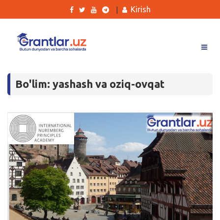
Kirish
|
Grantlar
Bo'lim: yashash va oziq-ovqat
Tanlovlar
Ishlar
Kurslar
Blog
Yana
Qidirish