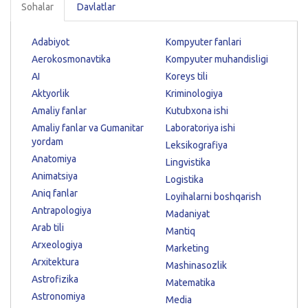
Sohalar
Davlatlar
Adabiyot
Kompyuter fanlari
Aerokosmonavtika
Kompyuter muhandisligi
AI
Koreys tili
Aktyorlik
Kriminologiya
Amaliy fanlar
Kutubxona ishi
Amaliy fanlar va Gumanitar
Laboratoriya ishi
yordam
Leksikografiya
Anatomiya
Lingvistika
Animatsiya
Logistika
Aniq fanlar
Loyihalarni boshqarish
Antrapologiya
Madaniyat
Arab tili
Mantiq
Arxeologiya
Marketing
Arxitektura
Mashinasozlik
Astrofizika
Matematika
Astronomiya
Media