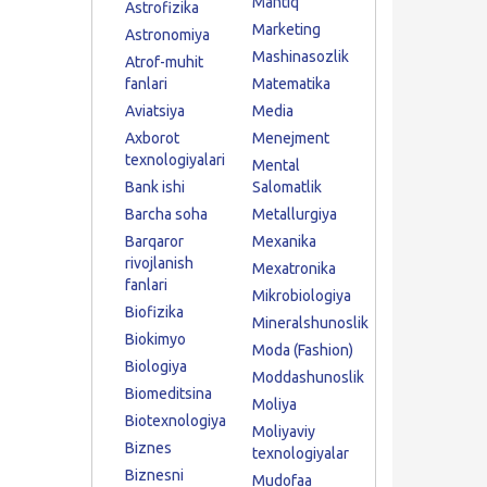
Mantiq
Astrofizika
Marketing
Astronomiya
Mashinasozlik
Atrof-muhit
fanlari
Matematika
Aviatsiya
Media
Axborot
Menejment
texnologiyalari
Mental
Bank ishi
Salomatlik
Barcha soha
Metallurgiya
Barqaror
Mexanika
rivojlanish
Mexatronika
fanlari
Mikrobiologiya
Biofizika
Mineralshunoslik
Biokimyo
Moda (Fashion)
Biologiya
Moddashunoslik
Biomeditsina
Moliya
Biotexnologiya
Moliyaviy
Biznes
texnologiyalar
Biznesni
Mudofaa