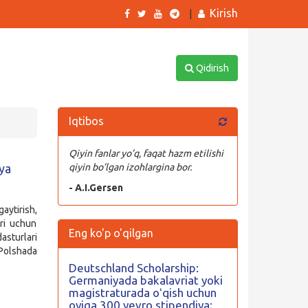
Kirish
|
Qidirish
Iqtibos
Qiyin fanlar yo’q, faqat hazm etilishi
ya
qiyin bo’lgan izohlargina bor.
- A.I.Gersen
aytirish,
ari uchun
Eng ko'p o'qilgan
sturlari
 Polshada
Deutschland Scholarship:
Germaniyada bakalavriat yoki
magistraturada oʻqish uchun
oyiga 300 yevro stipendiya;