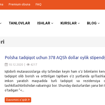
ma
Premium obuna
FAQ
TANLOVLAR
ISHLAR
KURSLAR
BLOG
ri
Polsha: tadqiqot uchun 378 AQSh dollar oylik stipendi
10.12.2020 |
4217
Iqtidorli mutaxassislarga oliy ta’limdan keyin ham o’z bilimlarini keng
tadqiqot olib borish va orttirilgan tajribani o’z yurtlarida qo’llashl
imkon yaratish maqsadida turli tadqiqot va rezidensiya da
tashkillashtirilishidan xabaringiz bor. Shunday dasturlardan yana biri
o’tadigan “<...
Davomini o'qish