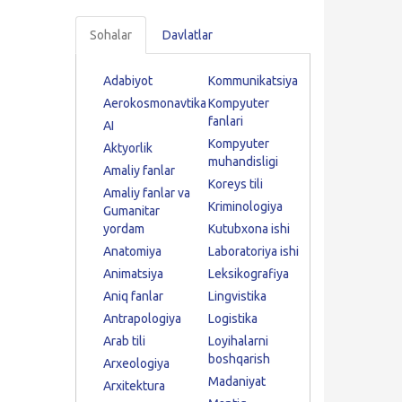
Sohalar
Davlatlar
Adabiyot
Kommunikatsiya
Aerokosmonavtika
Kompyuter
fanlari
AI
Kompyuter
Aktyorlik
muhandisligi
Amaliy fanlar
Koreys tili
Amaliy fanlar va
Kriminologiya
Gumanitar
yordam
Kutubxona ishi
Anatomiya
Laboratoriya ishi
Animatsiya
Leksikografiya
Aniq fanlar
Lingvistika
Antrapologiya
Logistika
Arab tili
Loyihalarni
boshqarish
Arxeologiya
Madaniyat
Arxitektura