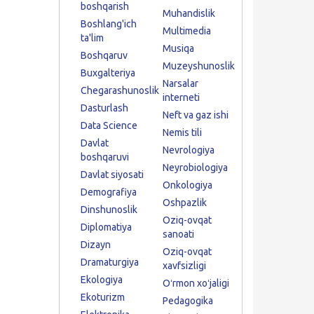
boshqarish
Muhandislik
Boshlang'ich
Multimedia
ta'lim
Musiqa
Boshqaruv
Muzeyshunoslik
Buxgalteriya
Narsalar
Chegarashunoslik
interneti
Dasturlash
Neft va gaz ishi
Data Science
Nemis tili
Davlat
Nevrologiya
boshqaruvi
Neyrobiologiya
Davlat siyosati
Onkologiya
Demografiya
Oshpazlik
Dinshunoslik
Oziq-ovqat
Diplomatiya
sanoati
Dizayn
Oziq-ovqat
Dramaturgiya
xavfsizligi
Ekologiya
Oʻrmon xoʻjaligi
Ekoturizm
Pedagogika