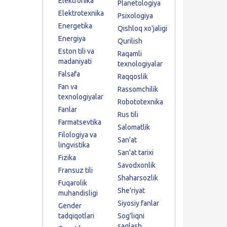
Elektronika
Planetologiya
Elektrotexnika
Psixologiya
Energetika
Qishloq xo'jaligi
Energiya
Qurilish
Eston tili va
Raqamli
madaniyati
texnologiyalar
Falsafa
Raqqoslik
Fan va
Rassomchilik
texnologiyalar
Robototexnika
Fanlar
Rus tili
Farmatsevtika
Salomatlik
Filologiya va
San'at
lingvistika
San'at tarixi
Fizika
Savodxonlik
Fransuz tili
Shaharsozlik
Fuqarolik
She'riyat
muhandisligi
Siyosiy fanlar
Gender
tadqiqotlari
Sog'liqni
saqlash