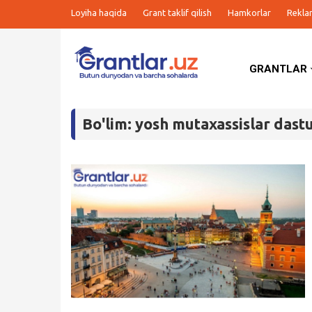
Loyiha haqida
Grant taklif qilish
Hamkorlar
Rekla
GRANTLAR
Grantlar
Bo'lim: yosh mutaxassislar dastu
Tanlovlar
Ishlar
Kurslar
Blog
Yana