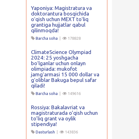
Yaponiya: Magistratura va
doktorantura bosqichida
oʻqish uchun MEXT toʻliq
grantiga hujjatlar qabul
qilinmoqda!
Barcha soha
|
178828
ClimateScience Olympiad
2024: 25 yoshgacha
boʻlganlar uchun onlayn
olimpiada: mukofot
jamgʻarmasi 15 000 dollar va
gʻoliblar Bakuga bepul safar
qiladi!
Barcha soha
|
149616
Rossiya: Bakalavriat va
magistraturada o’qish uchun
to’liq grant va oylik
stipendiya!
Dasturlash
|
143836