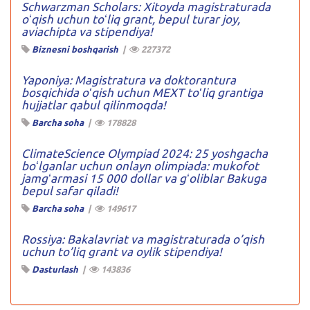
Schwarzman Scholars: Xitoyda magistraturada
oʻqish uchun toʻliq grant, bepul turar joy,
aviachipta va stipendiya!
Biznesni boshqarish
|
227372
Yaponiya: Magistratura va doktorantura
bosqichida oʻqish uchun MEXT toʻliq grantiga
hujjatlar qabul qilinmoqda!
Barcha soha
|
178828
ClimateScience Olympiad 2024: 25 yoshgacha
boʻlganlar uchun onlayn olimpiada: mukofot
jamgʻarmasi 15 000 dollar va gʻoliblar Bakuga
bepul safar qiladi!
Barcha soha
|
149617
Rossiya: Bakalavriat va magistraturada o’qish
uchun to’liq grant va oylik stipendiya!
Dasturlash
|
143836