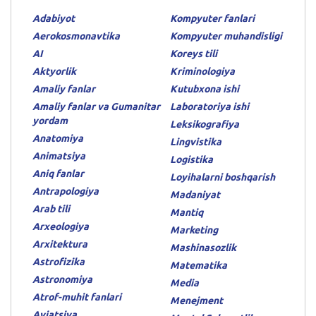
Adabiyot
Kompyuter fanlari
Aerokosmonavtika
Kompyuter muhandisligi
AI
Koreys tili
Aktyorlik
Kriminologiya
Amaliy fanlar
Kutubxona ishi
Amaliy fanlar va Gumanitar
Laboratoriya ishi
yordam
Leksikografiya
Anatomiya
Lingvistika
Animatsiya
Logistika
Aniq fanlar
Loyihalarni boshqarish
Antrapologiya
Madaniyat
Arab tili
Mantiq
Arxeologiya
Marketing
Arxitektura
Mashinasozlik
Astrofizika
Matematika
Astronomiya
Media
Atrof-muhit fanlari
Menejment
Aviatsiya