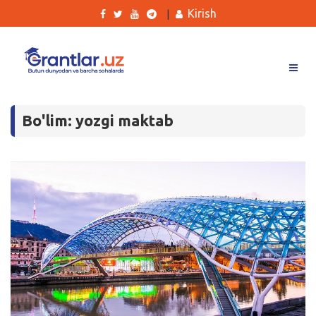
Kirish
|
Grantlar
Bo'lim: yozgi maktab
Tanlovlar
Ishlar
Kurslar
Blog
Yana
Qidirish