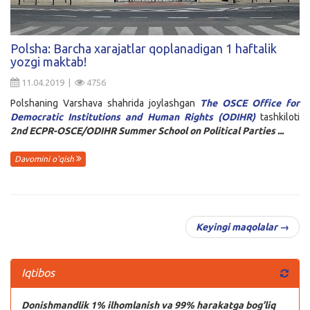
Polsha: Barcha xarajatlar qoplanadigan 1 haftalik
yozgi maktab!
11.04.2019 |
4756
Polshaning Varshava shahrida joylashgan
The OSCE Office for
Democratic Institutions and Human Rights (ODIHR)
tashkiloti
2nd ECPR-OSCE/ODIHR Summer School on Political Parties ...
Davomini o'qish
Keyingi maqolalar →
Iqtibos
Donishmandlik 1% ilhomlanish va 99% harakatga bog’liq