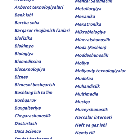
Mental Salomatlik
Axborot texnologiyalari
Metallurgiya
Bank ishi
Mexanika
Barcha soha
Mexatronika
Barqaror rivojlanish fanlari
Mikrobiologiya
Biofizika
Mineralshunoslik
Biokimyo
Moda (Fashion)
Biologiya
Moddashunoslik
Biomeditsina
Moliya
Biotexnologiya
Moliyaviy texnologiyalar
Biznes
Mudofaa
Biznesni boshqarish
Muhandislik
Boshlang'ich ta'lim
Multimedia
Boshqaruv
Musiqa
Buxgalteriya
Muzeyshunoslik
Chegarashunoslik
Narsalar interneti
Dasturlash
Neft va gaz ishi
Data Science
Nemis tili