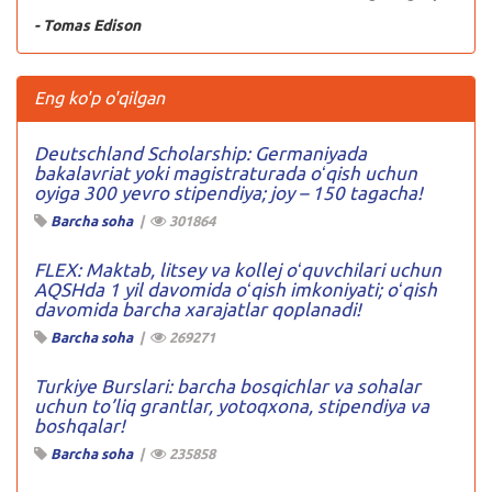
- Tomas Edison
Eng ko'p o'qilgan
Deutschland Scholarship: Germaniyada
bakalavriat yoki magistraturada oʻqish uchun
oyiga 300 yevro stipendiya; joy – 150 tagacha!
Barcha soha
|
301864
FLEX: Maktab, litsey va kollej oʻquvchilari uchun
AQSHda 1 yil davomida oʻqish imkoniyati; oʻqish
davomida barcha xarajatlar qoplanadi!
Barcha soha
|
269271
Turkiye Burslari: barcha bosqichlar va sohalar
uchun to’liq grantlar, yotoqxona, stipendiya va
boshqalar!
Barcha soha
|
235858