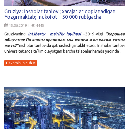
Kirish
Gruziya: Insholar tanlovi; xarajatlar qoplanadigan
Yozgi maktab; mukofot – 50 000 rublgacha!
15.06.2019 |
4445
Gruziyaning
InLiberty ma’rifiy loyihasi
–2019-yilgi
“Хорошее
общество: По каким правилам мы живем и по каким хотим
жить?”
insholar tanlovida qatnashishga taklif etadi. Insholar tanlovi
universitetlarda taʼlim olayotgan barcha talabalar hamda yaqinda ...
Davomini o'qish