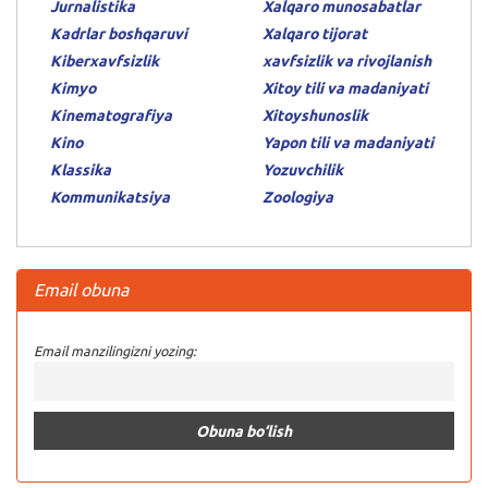
Jurnalistika
Xalqaro munosabatlar
Kadrlar boshqaruvi
Xalqaro tijorat
Kiberxavfsizlik
xavfsizlik va rivojlanish
Kimyo
Xitoy tili va madaniyati
Kinematografiya
Xitoyshunoslik
Kino
Yapon tili va madaniyati
Klassika
Yozuvchilik
Kommunikatsiya
Zoologiya
Email obuna
Email manzilingizni yozing: