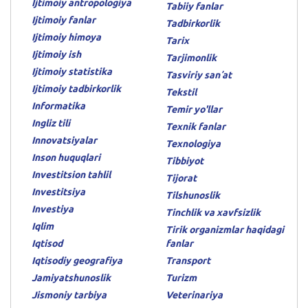
Ijtimoiy antropologiya
Tabiiy fanlar
Ijtimoiy fanlar
Tadbirkorlik
Ijtimoiy himoya
Tarix
Ijtimoiy ish
Tarjimonlik
Ijtimoiy statistika
Tasviriy sanʼat
Ijtimoiy tadbirkorlik
Tekstil
Informatika
Temir yo'llar
Ingliz tili
Texnik fanlar
Innovatsiyalar
Texnologiya
Inson huquqlari
Tibbiyot
Investitsion tahlil
Tijorat
Investitsiya
Tilshunoslik
Investiya
Tinchlik va xavfsizlik
Iqlim
Tirik organizmlar haqidagi
Iqtisod
fanlar
Iqtisodiy geografiya
Transport
Jamiyatshunoslik
Turizm
Jismoniy tarbiya
Veterinariya