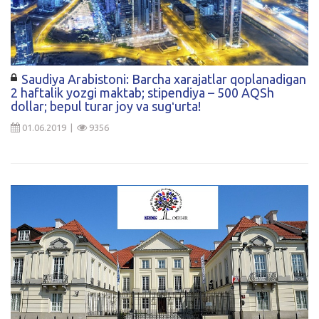
Saudiya Arabistoni: Barcha xarajatlar qoplanadigan
2 haftalik yozgi maktab; stipendiya – 500 AQSh
dollar; bepul turar joy va sugʻurta!
01.06.2019 |
9356