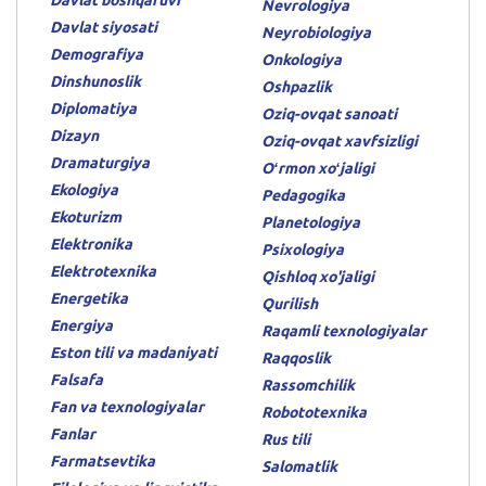
Davlat boshqaruvi
Nevrologiya
Davlat siyosati
Neyrobiologiya
Demografiya
Onkologiya
Dinshunoslik
Oshpazlik
Diplomatiya
Oziq-ovqat sanoati
Dizayn
Oziq-ovqat xavfsizligi
Dramaturgiya
Oʻrmon xoʻjaligi
Ekologiya
Pedagogika
Ekoturizm
Planetologiya
Elektronika
Psixologiya
Elektrotexnika
Qishloq xo'jaligi
Energetika
Qurilish
Energiya
Raqamli texnologiyalar
Eston tili va madaniyati
Raqqoslik
Falsafa
Rassomchilik
Fan va texnologiyalar
Robototexnika
Fanlar
Rus tili
Farmatsevtika
Salomatlik