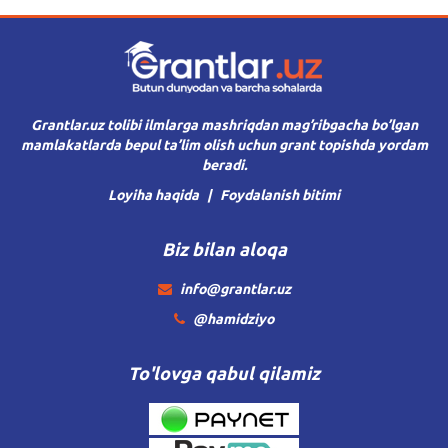
Grantlar.uz tolibi ilmlarga mashriqdan mag’ribgacha bo’lgan
mamlakatlarda bepul ta’lim olish uchun grant topishda yordam
beradi.
Loyiha haqida
Foydalanish bitimi
Biz bilan aloqa
info@grantlar.uz
@hamidziyo
To'lovga qabul qilamiz