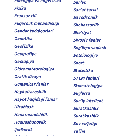
Filologiya va lingvistika
San'at
Fizika
San'at tarixi
Fransuz tili
Savodxonlik
Fuqarolik muhandisligi
Shaharsozlik
Gender tadqiqotlari
She'riyat
Genetika
Siyosiy fanlar
Geofizika
Sog'liqni saqlash
Geografiya
Sotsiologiya
Geologiya
Sport
Gidrometeorologiya
Statistika
Grafik dizayn
STEM fanlari
Gumanitar fanlar
Stomatologiya
Haykaltaroshlik
Sug'urta
Hayot haqidagi fanlar
Sun'iy intellekt
Hisoblash
Suratkashlik
Hunarmandchilik
Suratkashlik
Huquqshunoslik
Suv xo'jaligi
Ijodkorlik
Ta'lim