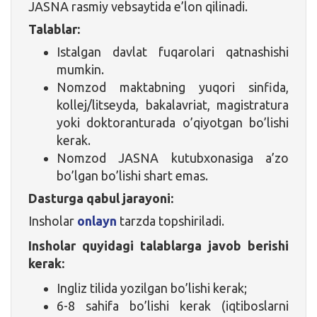
JASNA rasmiy vebsaytida e’lon qilinadi.
Talablar:
Istalgan davlat fuqarolari qatnashishi
mumkin.
Nomzod maktabning yuqori sinfida,
kollej/litseyda, bakalavriat, magistratura
yoki doktoranturada o’qiyotgan bo’lishi
kerak.
Nomzod JASNA kutubxonasiga a’zo
bo’lgan bo’lishi shart emas.
Dasturga qabul jarayoni:
Insholar
onlayn
tarzda topshiriladi.
Insholar quyidagi talablarga javob berishi
kerak:
Ingliz tilida yozilgan bo’lishi kerak;
6-8 sahifa bo’lishi kerak (iqtiboslarni