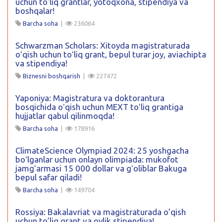
uchun to’liq grantlar, yotoqxona, stipendiya va
boshqalar!
Barcha soha
|
236064
Schwarzman Scholars: Xitoyda magistraturada
oʻqish uchun toʻliq grant, bepul turar joy, aviachipta
va stipendiya!
Biznesni boshqarish
|
227472
Yaponiya: Magistratura va doktorantura
bosqichida oʻqish uchun MEXT toʻliq grantiga
hujjatlar qabul qilinmoqda!
Barcha soha
|
178916
ClimateScience Olympiad 2024: 25 yoshgacha
boʻlganlar uchun onlayn olimpiada: mukofot
jamgʻarmasi 15 000 dollar va gʻoliblar Bakuga
bepul safar qiladi!
Barcha soha
|
149704
Rossiya: Bakalavriat va magistraturada o’qish
uchun to’liq grant va oylik stipendiya!