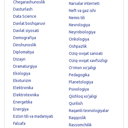
Chegarashunoslik
Narsalar interneti
Dasturlash
Neft va gaz ishi
Data Science
Nemis tili
Davlat boshqaruvi
Nevrologiya
Davlat siyosati
Neyrobiologiya
Demografiya
Onkologiya
Dinshunoslik
Oshpazlik
Diplomatiya
Oziq-ovqat sanoati
Dizayn
Oziq-ovqat xavfsizligi
Dramaturgiya
Oʻrmon xoʻjaligi
Ekologiya
Pedagogika
Ekoturizm
Planetologiya
Elektronika
Psixologiya
Elektrotexnika
Qishloq xo'jaligi
Energetika
Qurilish
Energiya
Raqamli texnologiyalar
Eston tili va madaniyati
Raqqoslik
Falsafa
Rassomchilik