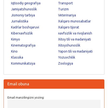
Iqtisodiy geografiya
Transport
Jamiyatshunoslik
Turizm
Jismoniy tarbiya
Veterinariya
Jurnalistika
Xalqaro munosabatlar
Kadrlar boshqaruvi
Xalqaro tijorat
Kiberxavfsizlik
xavfsizlik va rivojlanish
Kimyo
Xitoy tili va madaniyati
Kinematografiya
Xitoyshunoslik
Kino
Yapon tili va madaniyati
Klassika
Yozuvchilik
Kommunikatsiya
Zoologiya
Email obuna
Email manzilingizni yozing: