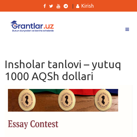
Kirish
|
Grantlar
Tanlovlar
Insholar tanlovi – yutuq
Ishlar
1000 AQSh dollari
Kurslar
Blog
Yana
Qidirish