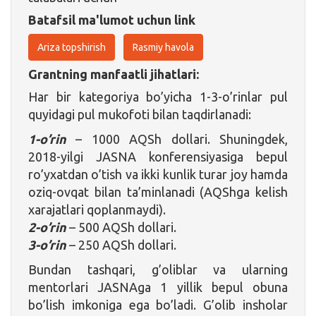
Batafsil ma'lumot uchun link
Ariza topshirish
Rasmiy havola
Grantning manfaatli jihatlari:
Har bir kategoriya bo’yicha 1-3-o’rinlar pul
quyidagi pul mukofoti bilan taqdirlanadi:
1-o’rin
– 1000 AQSh dollari. Shuningdek,
2018-yilgi JASNA konferensiyasiga bepul
ro’yxatdan o’tish va ikki kunlik turar joy hamda
oziq-ovqat bilan ta’minlanadi (AQShga kelish
xarajatlari qoplanmaydi).
2-o’rin
– 500 AQSh dollari.
3-o’rin
– 250 AQSh dollari.
Bundan tashqari, g’oliblar va ularning
mentorlari JASNAga 1 yillik bepul obuna
bo’lish imkoniga ega bo’ladi. G’olib insholar