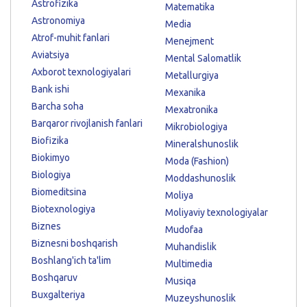
Astrofizika
Matematika
Astronomiya
Media
Atrof-muhit fanlari
Menejment
Aviatsiya
Mental Salomatlik
Axborot texnologiyalari
Metallurgiya
Bank ishi
Mexanika
Barcha soha
Mexatronika
Barqaror rivojlanish fanlari
Mikrobiologiya
Biofizika
Mineralshunoslik
Biokimyo
Moda (Fashion)
Biologiya
Moddashunoslik
Biomeditsina
Moliya
Biotexnologiya
Moliyaviy texnologiyalar
Biznes
Mudofaa
Biznesni boshqarish
Muhandislik
Boshlang'ich ta'lim
Multimedia
Boshqaruv
Musiqa
Buxgalteriya
Muzeyshunoslik