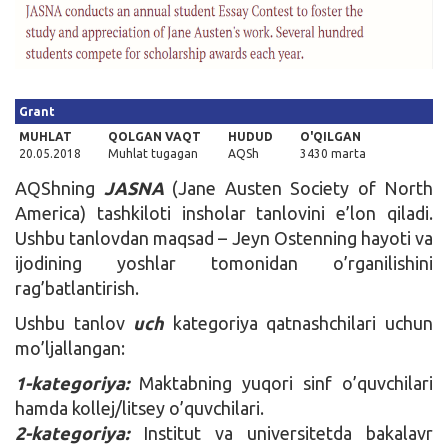
Kirish
Grant
MUHLAT
QOLGAN VAQT
HUDUD
O'QILGAN
20.05.2018
Muhlat tugagan
AQSh
3430 marta
AQShning
JASNA
(Jane Austen Society of North
America) tashkiloti insholar tanlovini e’lon qiladi.
Ushbu tanlovdan maqsad – Jeyn Ostenning hayoti va
ijodining yoshlar tomonidan o’rganilishini
rag’batlantirish.
Ushbu tanlov
uch
kategoriya qatnashchilari uchun
mo’ljallangan:
1-kategoriya:
Maktabning yuqori sinf o’quvchilari
hamda kollej/litsey o’quvchilari.
2-kategoriya:
Institut va universitetda bakalavr