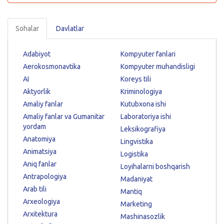
Sohalar
Davlatlar
Adabiyot
Kompyuter fanlari
Aerokosmonavtika
Kompyuter muhandisligi
AI
Koreys tili
Aktyorlik
Kriminologiya
Amaliy fanlar
Kutubxona ishi
Amaliy fanlar va Gumanitar
Laboratoriya ishi
yordam
Leksikografiya
Anatomiya
Lingvistika
Animatsiya
Logistika
Aniq fanlar
Loyihalarni boshqarish
Antrapologiya
Madaniyat
Arab tili
Mantiq
Arxeologiya
Marketing
Arxitektura
Mashinasozlik