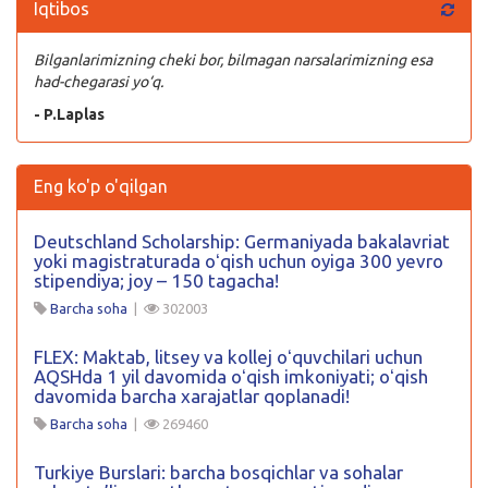
Iqtibos
Bilganlarimizning cheki bor, bilmagan narsalarimizning esa
had-chegarasi yo‘q.
- P.Laplas
Eng ko'p o'qilgan
Deutschland Scholarship: Germaniyada bakalavriat
yoki magistraturada oʻqish uchun oyiga 300 yevro
stipendiya; joy – 150 tagacha!
Barcha soha
|
302003
FLEX: Maktab, litsey va kollej oʻquvchilari uchun
AQSHda 1 yil davomida oʻqish imkoniyati; oʻqish
davomida barcha xarajatlar qoplanadi!
Barcha soha
|
269460
Turkiye Burslari: barcha bosqichlar va sohalar