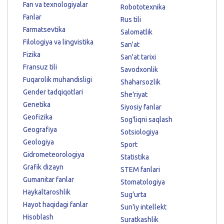
Fan va texnologiyalar
Robototexnika
Fanlar
Rus tili
Farmatsevtika
Salomatlik
Filologiya va lingvistika
San'at
Fizika
San'at tarixi
Fransuz tili
Savodxonlik
Fuqarolik muhandisligi
Shaharsozlik
Gender tadqiqotlari
She'riyat
Genetika
Siyosiy fanlar
Geofizika
Sog'liqni saqlash
Geografiya
Sotsiologiya
Geologiya
Sport
Gidrometeorologiya
Statistika
Grafik dizayn
STEM fanlari
Gumanitar fanlar
Stomatologiya
Haykaltaroshlik
Sug'urta
Hayot haqidagi fanlar
Sun'iy intellekt
Hisoblash
Suratkashlik