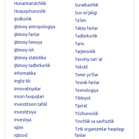
Hunarmandchilik
Suratkashlik
Huquqshunoslik
Suv xo'jaligi
Ijodkorlik
Ta'lim
Ijtimoiy antropologiya
Tabiiy fanlar
Ijtimoiy fanlar
Tadbirkorlik
Ijtimoiy himoya
Tarix
Ijtimoiy ish
Tarjimonlik
Ijtimoiy statistika
Tasviriy sanʼat
Ijtimoiy tadbirkorlik
Tekstil
Informatika
Temir yo'llar
Ingliz tili
Texnik fanlar
Innovatsiyalar
Texnologiya
Inson huquqlari
Tibbiyot
Investitsion tahlil
Tijorat
Investitsiya
Tilshunoslik
Investiya
Tinchlik va xavfsizlik
Iqlim
Tirik organizmlar haqidagi
Iqtisod
fanlar