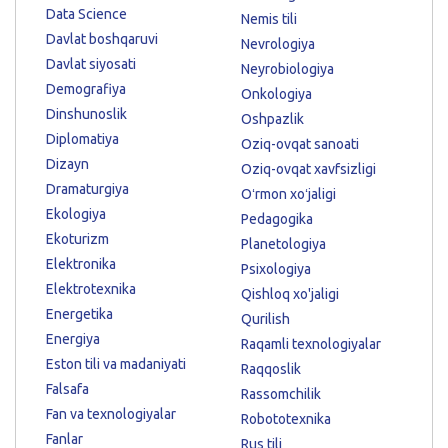
Data Science
Nemis tili
Davlat boshqaruvi
Nevrologiya
Davlat siyosati
Neyrobiologiya
Demografiya
Onkologiya
Dinshunoslik
Oshpazlik
Diplomatiya
Oziq-ovqat sanoati
Dizayn
Oziq-ovqat xavfsizligi
Dramaturgiya
Oʻrmon xoʻjaligi
Ekologiya
Pedagogika
Ekoturizm
Planetologiya
Elektronika
Psixologiya
Elektrotexnika
Qishloq xo'jaligi
Energetika
Qurilish
Energiya
Raqamli texnologiyalar
Eston tili va madaniyati
Raqqoslik
Falsafa
Rassomchilik
Fan va texnologiyalar
Robototexnika
Fanlar
Rus tili