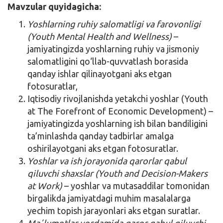
Mavzular quyidagicha:
Yoshlarning ruhiy salomatligi va farovonligi
(Youth Mental Health and Wellness)
–
jamiyatingizda yoshlarning ruhiy va jismoniy
salomatligini qo‘llab-quvvatlash borasida
qanday ishlar qilinayotgani aks etgan
fotosuratlar,
Iqtisodiy rivojlanishda yetakchi yoshlar (Youth
at The Forefront of Economic Development) –
jamiyatingizda yoshlarning ish bilan bandiligini
ta’minlashda qanday tadbirlar amalga
oshirilayotgani aks etgan fotosuratlar.
Yoshlar va ish jorayonida qarorlar qabul
qiluvchi shaxslar (Youth and Decision-Makers
at Work)
– yoshlar va mutasaddilar tomonidan
birgalikda jamiyatdagi muhim masalalarga
yechim topish jarayonlari aks etgan suratlar.
Maʼlumotlar yordamida qaror qabul qiluvchi