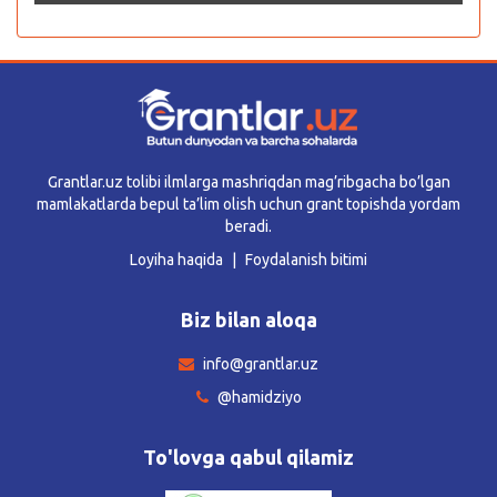
Grantlar.uz tolibi ilmlarga mashriqdan mag’ribgacha bo’lgan
mamlakatlarda bepul ta’lim olish uchun grant topishda yordam
beradi.
Loyiha haqida
Foydalanish bitimi
Biz bilan aloqa
info@grantlar.uz
@hamidziyo
To'lovga qabul qilamiz