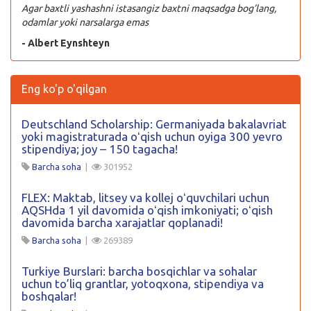
Agar baxtli yashashni istasangiz baxtni maqsadga bog’lang,
odamlar yoki narsalarga emas
- Albert Eynshteyn
Eng ko'p o'qilgan
Deutschland Scholarship: Germaniyada bakalavriat
yoki magistraturada oʻqish uchun oyiga 300 yevro
stipendiya; joy – 150 tagacha!
Barcha soha
|
301952
FLEX: Maktab, litsey va kollej oʻquvchilari uchun
AQSHda 1 yil davomida oʻqish imkoniyati; oʻqish
davomida barcha xarajatlar qoplanadi!
Barcha soha
|
269389
Turkiye Burslari: barcha bosqichlar va sohalar
uchun to’liq grantlar, yotoqxona, stipendiya va
boshqalar!