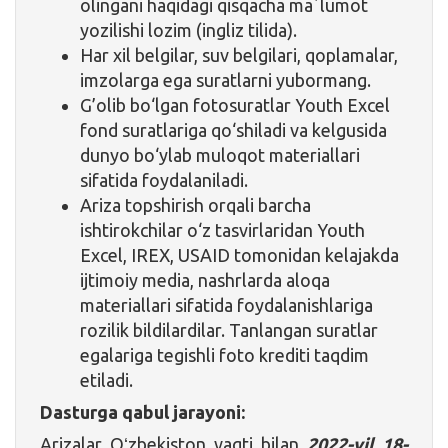
olingani haqidagi qisqacha maʼlumot
yozilishi lozim (ingliz tilida).
Har xil belgilar, suv belgilari, qoplamalar,
imzolarga ega suratlarni yubormang.
G’olib bo‘lgan fotosuratlar Youth Excel
fond suratlariga qo‘shiladi va kelgusida
dunyo bo‘ylab muloqot materiallari
sifatida foydalaniladi.
Ariza topshirish orqali barcha
ishtirokchilar o‘z tasvirlaridan Youth
Excel, IREX, USAID tomonidan kelajakda
ijtimoiy media, nashrlarda aloqa
materiallari sifatida foydalanishlariga
rozilik bildilardilar. Tanlangan suratlar
egalariga tegishli foto krediti taqdim
etiladi.
Dasturga qabul jarayoni:
Arizalar Oʻzbekiston vaqti bilan
2022-yil 18-