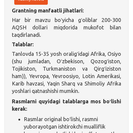
Grantning manfaatli jihatlari:
Har bir mavzu boʻyicha gʻoliblar 200-300
AQSH dollari miqdorida mukofot bilan
taqdirlanadi.
Talablar:
Tanlovda 15-35 yosh oraligʻidagi Afrika, Osiyo
(shu jumladan, Oʻzbekison, Qozogʻiston,
Tojikiston, Turkmaniston va Qirgʻiziston
ham)), Yevropa, Yevroosiyo, Lotin Amerikasi,
Karib havzasi, Yaqin Sharq va Shimoliy Afrika
yoshlari qatnashishi mumkin.
Rasmlarni quyidagi talablarga mos boʻlishi
kerak:
Rasmlar original boʻlishi, rasmni
yuborayotgan ishtirokchi mualliflik