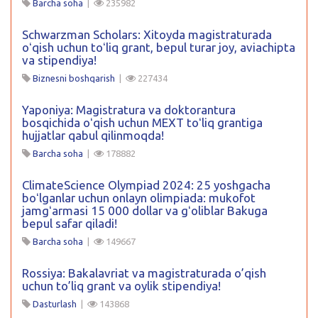
Barcha soha
|
235982
Schwarzman Scholars: Xitoyda magistraturada
oʻqish uchun toʻliq grant, bepul turar joy, aviachipta
va stipendiya!
Biznesni boshqarish
|
227434
Yaponiya: Magistratura va doktorantura
bosqichida oʻqish uchun MEXT toʻliq grantiga
hujjatlar qabul qilinmoqda!
Barcha soha
|
178882
ClimateScience Olympiad 2024: 25 yoshgacha
boʻlganlar uchun onlayn olimpiada: mukofot
jamgʻarmasi 15 000 dollar va gʻoliblar Bakuga
bepul safar qiladi!
Barcha soha
|
149667
Rossiya: Bakalavriat va magistraturada o’qish
uchun to’liq grant va oylik stipendiya!
Dasturlash
|
143868