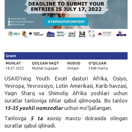
Kirish
Grant
MUHLAT
QOLGAN VAQT
HUDUD
O'QILGAN
18.07.2022
Muhlat tugagan
Onlayn
3449 marta
USAID’ning Youth Excel dasturi Afrika, Osiyo,
Yevropa, Yevroosiyo, Lotin Amerikasi, Karib havzasi,
Yaqin Sharq va Shimoliy Afrika yoshlari uchun
suratlar tanloviga ishlar qabul qilmoqda. Bu tanlov
15-35 yoshli nomzodlar
uchun mo’ljallangan.
Tanlovga
5 ta
asosiy mavzu doirasida olingan
suratlar qabul qilinadi.