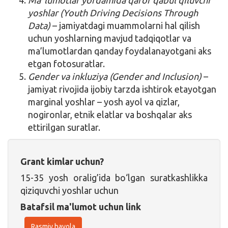
yoshlar (Youth Driving Decisions Through
Data)
– jamiyatdagi muammolarni hal qilish
uchun yoshlarning mavjud tadqiqotlar va
ma’lumotlardan qanday foydalanayotgani aks
etgan fotosuratlar.
Gender va inkluziya (Gender and Inclusion)
–
jamiyat rivojida ijobiy tarzda ishtirok etayotgan
marginal yoshlar – yosh ayol va qizlar,
nogironlar, etnik elatlar va boshqalar aks
ettirilgan suratlar.
Grant kimlar uchun?
15-35 yosh oralig’ida bo‘lgan suratkashlikka
qiziquvchi yoshlar uchun
Batafsil ma'lumot uchun link
Rasmiy havola