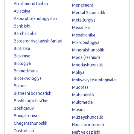
Atrof-muhit fanlari
Menejment
Aviatsiya
Mental Salomatlik
Axborot texnologiyalari
Metallurgiya
Bank ishi
Mexanika
Barcha soha
Mexatronika
Barqaror rivojlanish fanlari
Mikrobiologiya
Biofizika
Mineralshunoslik
Biokimyo
Moda (Fashion)
Biologiya
Moddashunoslik
Biomeditsina
Moliya
Biotexnologiya
Moliyaviy texnologiyalar
Biznes
Mudofaa
Biznesni boshqarish
Muhandislik
Boshlang'ich ta'lim
Multimedia
Boshqaruv
Musiqa
Buxgalteriya
Muzeyshunoslik
Chegarashunoslik
Narsalar interneti
Dasturlash
Neft va gaz ishi