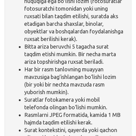
huquqiga ega boʻlishi lozim (fotosuratlar
fotosuratchi tomonidan yoki uning
ruxsati bilan taqdim etilishi, suratda aks
etadigan barcha shaxslar, binolar,
obyektlar va boshqalardan foydalanishga
ruxsat berilishi kerak).
Bitta ariza beruvchi 5 tagacha surat
taqdim etishi mumkin. Bir necha marta
ariza topshirishga ruxsat beriladi.
Har bir rasm tanlovning muayyan
mavzusiga bag’ishlangan bo‘lishi lozim
(bir yoki bir nechta mavzuda rasm
yuborish mumkin).
Suratlar fotokamera yoki mobil
telefonda olingan bo‘lishi mumkin.
Rasmlarni JPEG formatida, kamida 1 MB
hajmda taqdim etilishi kerak.
Surat kontekstini, qayerda yoki qachon