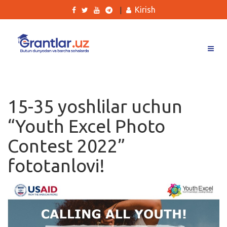
Kirish
|
Grantlar
Tanlovlar
15-35 yoshlilar uchun
Ishlar
“Youth Excel Photo
Kurslar
Contest 2022”
Blog
fototanlovi!
Yana
Qidirish