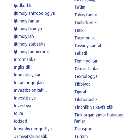
Ijodkorlik
Ta'lim
Ijtimoiy antropologiya
Tabiiy fanlar
Ijtimoiy fanlar
Tadbirkorlik
Ijtimoiy himoya
Tarix
Ijtimoiy ish
Tarjimonlik
Ijtimoiy statistika
Tasviriy sanʼat
Ijtimoiy tadbirkorlik
Tekstil
Informatika
Temir yo'llar
Ingliz tili
Texnik fanlar
Innovatsiyalar
Texnologiya
Inson huquqlari
Tibbiyot
Investitsion tahlil
Tijorat
Investitsiya
Tilshunoslik
Investiya
Tinchlik va xavfsizlik
Iqlim
Tirik organizmlar haqidagi
Iqtisod
fanlar
Iqtisodiy geografiya
Transport
Jamiyatshunoslik
Turizm