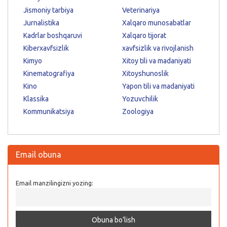
Jismoniy tarbiya
Veterinariya
Jurnalistika
Xalqaro munosabatlar
Kadrlar boshqaruvi
Xalqaro tijorat
Kiberxavfsizlik
xavfsizlik va rivojlanish
Kimyo
Xitoy tili va madaniyati
Kinematografiya
Xitoyshunoslik
Kino
Yapon tili va madaniyati
Klassika
Yozuvchilik
Kommunikatsiya
Zoologiya
Email obuna
Email manzilingizni yozing: