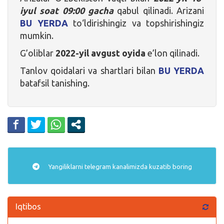
iyul soat 09:00 gacha
qabul qilinadi. Arizani
BU YERDA
to‘ldirishingiz va topshirishingiz
mumkin.
G’oliblar
2022-yil avgust oyida
e’lon qilinadi.
Tanlov qoidalari va shartlari bilan
BU YERDA
batafsil tanishing.
Yangiliklarni
telegram
kanalimizda kuzatib boring
Iqtibos