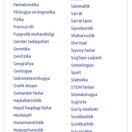
Farmatsevtika
Salomatlik
Filologiya va lingvistika
San'at
Fizika
San'at tarixi
Fransuz tili
Savodxonlik
Fuqarolik muhandisligi
Shaharsozlik
Gender tadqiqotlari
She'riyat
Genetika
Siyosiy fanlar
Geofizika
Sog'liqni saqlash
Geografiya
Sotsiologiya
Geologiya
Sport
Gidrometeorologiya
Statistika
Grafik dizayn
STEM fanlari
Gumanitar fanlar
Stomatologiya
Haykaltaroshlik
Sug'urta
Hayot haqidagi fanlar
Sun'iy intellekt
Hisoblash
Suratkashlik
Hunarmandchilik
Suratkashlik
Huquqshunoslik
Suv xo'jaligi