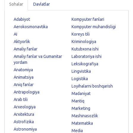
Sohalar
Davlatlar
Adabiyot
Kompyuter fanlari
Aerokosmonavtika
Kompyuter muhandisligi
AI
Koreys tili
Aktyorlik
Kriminologiya
Amaliy fanlar
Kutubxona ishi
Amaliy fanlar va Gumanitar
Laboratoriya ishi
yordam
Leksikografiya
Anatomiya
Lingvistika
Animatsiya
Logistika
Aniq fanlar
Loyihalarni boshqarish
Antrapologiya
Madaniyat
Arab tili
Mantiq
Arxeologiya
Marketing
Arxitektura
Mashinasozlik
Astrofizika
Matematika
Astronomiya
Media