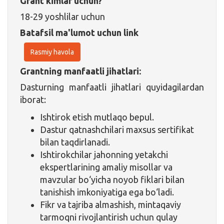
Grant kimlar uchun?
18-29 yoshlilar uchun
Batafsil ma'lumot uchun link
Rasmiy havola
Grantning manfaatli jihatlari:
Dasturning manfaatli jihatlari quyidagilardan
iborat:
Ishtirok etish mutlaqo bepul.
Dastur qatnashchilari maxsus sertifikat
bilan taqdirlanadi.
Ishtirokchilar jahonning yetakchi
ekspertlarining amaliy misollar va
mavzular bo‘yicha noyob fiklari bilan
tanishish imkoniyatiga ega bo‘ladi.
Fikr va tajriba almashish, mintaqaviy
tarmoqni rivojlantirish uchun qulay