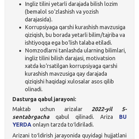
Ingliz tilini yetarli darajada bilish lozim
(bemalol so‘zlashish va yozish
darajasida).
Korrupsiyaga qarshi kurashish mavzusiga
qiziqish, bu borada yetarli bilim/tajriba va
ishtiyoqqa ega bo‘lish talaba etiladi.
Nomzodlarni tanlashda ularning bilimlari,
ingliz tilini bilish darajasi, motivatsion
xatda ko‘rsatilgan korrupsiyaga qarshi
kurashish mavzusiga qay darajada
qiziqishi haqidagi xulosalar asos qilib
olinadi.
Dasturga qabul jarayoni:
Maktab uchun arizalar
2022-yil 5-
sentabrgacha
qabul qilinadi. Ariza
BU
YERDA
onlayn tarzda toʻldiriladi.
Arizani toʻldirish jarayonida quyidagi hujjatlani