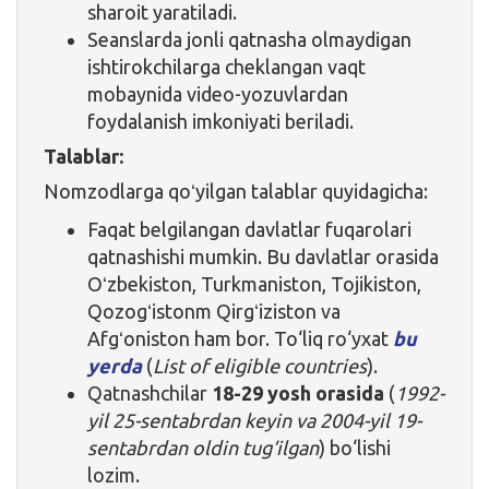
sharoit yaratiladi.
Seanslarda jonli qatnasha olmaydigan
ishtirokchilarga cheklangan vaqt
mobaynida video-yozuvlardan
foydalanish imkoniyati beriladi.
Talablar:
Nomzodlarga qoʻyilgan talablar quyidagicha:
Faqat belgilangan davlatlar fuqarolari
qatnashishi mumkin. Bu davlatlar orasida
Oʻzbekiston, Turkmaniston, Tojikiston,
Qozogʻistonm Qirgʻiziston va
Afgʻoniston ham bor. To‘liq ro‘yxat
bu
yerda
(
List of eligible countries
).
Qatnashchilar
18-29 yosh orasida
(
1992-
yil 25-sentabrdan keyin va 2004-yil 19-
sentabrdan oldin tug‘ilgan
) bo‘lishi
lozim.