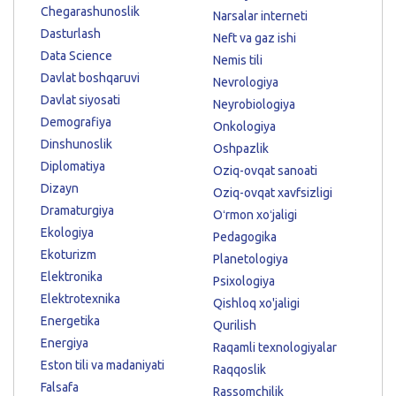
Chegarashunoslik
Narsalar interneti
Dasturlash
Neft va gaz ishi
Data Science
Nemis tili
Davlat boshqaruvi
Nevrologiya
Davlat siyosati
Neyrobiologiya
Demografiya
Onkologiya
Dinshunoslik
Oshpazlik
Diplomatiya
Oziq-ovqat sanoati
Dizayn
Oziq-ovqat xavfsizligi
Dramaturgiya
Oʻrmon xoʻjaligi
Ekologiya
Pedagogika
Ekoturizm
Planetologiya
Elektronika
Psixologiya
Elektrotexnika
Qishloq xo'jaligi
Energetika
Qurilish
Energiya
Raqamli texnologiyalar
Eston tili va madaniyati
Raqqoslik
Falsafa
Rassomchilik