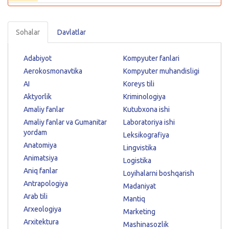
Sohalar
Davlatlar
Adabiyot
Kompyuter fanlari
Aerokosmonavtika
Kompyuter muhandisligi
AI
Koreys tili
Aktyorlik
Kriminologiya
Amaliy fanlar
Kutubxona ishi
Amaliy fanlar va Gumanitar
Laboratoriya ishi
yordam
Leksikografiya
Anatomiya
Lingvistika
Animatsiya
Logistika
Aniq fanlar
Loyihalarni boshqarish
Antrapologiya
Madaniyat
Arab tili
Mantiq
Arxeologiya
Marketing
Arxitektura
Mashinasozlik