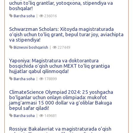
uchun to’liq grantlar, yotoqxona, stipendiya va
boshqalar!
Barcha soha
|
236016
Schwarzman Scholars: Xitoyda magistraturada
oʻqish uchun toʻliq grant, bepul turar joy, aviachipta
va stipendiya!
Biznesni boshqarish
|
227449
Yaponiya: Magistratura va doktorantura
bosqichida oʻqish uchun MEXT toʻliq grantiga
hujjatlar qabul qilinmoqda!
Barcha soha
|
178899
ClimateScience Olympiad 2024: 25 yoshgacha
boʻlganlar uchun onlayn olimpiada: mukofot
jamgʻarmasi 15 000 dollar va gʻoliblar Bakuga
bepul safar qiladi!
Barcha soha
|
149681
Rossiya: Bakalavriat va magistraturada o’qish