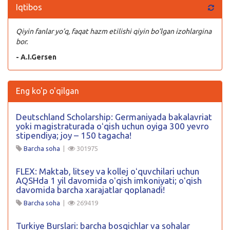
Iqtibos
Qiyin fanlar yo’q, faqat hazm etilishi qiyin bo’lgan izohlargina
bor.
- A.I.Gersen
Eng ko'p o'qilgan
Deutschland Scholarship: Germaniyada bakalavriat
yoki magistraturada oʻqish uchun oyiga 300 yevro
stipendiya; joy – 150 tagacha!
Barcha soha
|
301975
FLEX: Maktab, litsey va kollej oʻquvchilari uchun
AQSHda 1 yil davomida oʻqish imkoniyati; oʻqish
davomida barcha xarajatlar qoplanadi!
Barcha soha
|
269419
Turkiye Burslari: barcha bosqichlar va sohalar