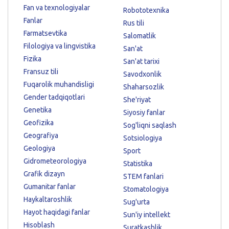
Fan va texnologiyalar
Robototexnika
Fanlar
Rus tili
Farmatsevtika
Salomatlik
Filologiya va lingvistika
San'at
Fizika
San'at tarixi
Fransuz tili
Savodxonlik
Fuqarolik muhandisligi
Shaharsozlik
Gender tadqiqotlari
She'riyat
Genetika
Siyosiy fanlar
Geofizika
Sog'liqni saqlash
Geografiya
Sotsiologiya
Geologiya
Sport
Gidrometeorologiya
Statistika
Grafik dizayn
STEM fanlari
Gumanitar fanlar
Stomatologiya
Haykaltaroshlik
Sug'urta
Hayot haqidagi fanlar
Sun'iy intellekt
Hisoblash
Suratkashlik