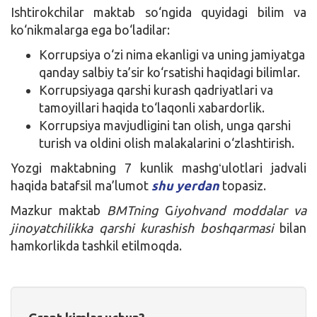
Ishtirokchilar maktab so‘ngida quyidagi bilim va
ko‘nikmalarga ega bo‘ladilar:
Korrupsiya o‘zi nima ekanligi va uning jamiyatga
qanday salbiy ta’sir ko‘rsatishi haqidagi bilimlar.
Korrupsiyaga qarshi kurash qadriyatlari va
tamoyillari haqida to‘laqonli xabardorlik.
Korrupsiya mavjudligini tan olish, unga qarshi
turish va oldini olish malakalarini o‘zlashtirish.
Yozgi maktabning 7 kunlik mashgʻulotlari jadvali
haqida batafsil ma’lumot
shu yerdan
topasiz.
Mazkur maktab
BMTning
G
iyohvand moddalar va
jinoyatchilikka qarshi kurashish boshqarmasi
bilan
hamkorlikda tashkil etilmoqda.