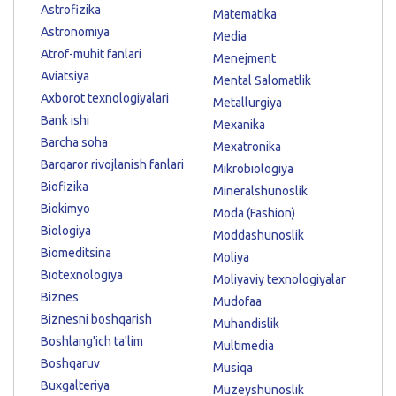
Astrofizika
Matematika
Astronomiya
Media
Atrof-muhit fanlari
Menejment
Aviatsiya
Mental Salomatlik
Axborot texnologiyalari
Metallurgiya
Bank ishi
Mexanika
Barcha soha
Mexatronika
Barqaror rivojlanish fanlari
Mikrobiologiya
Biofizika
Mineralshunoslik
Biokimyo
Moda (Fashion)
Biologiya
Moddashunoslik
Biomeditsina
Moliya
Biotexnologiya
Moliyaviy texnologiyalar
Biznes
Mudofaa
Biznesni boshqarish
Muhandislik
Boshlang'ich ta'lim
Multimedia
Boshqaruv
Musiqa
Buxgalteriya
Muzeyshunoslik