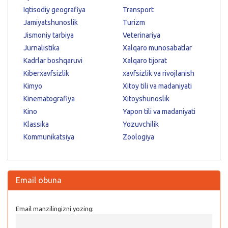
Iqtisodiy geografiya
Transport
Jamiyatshunoslik
Turizm
Jismoniy tarbiya
Veterinariya
Jurnalistika
Xalqaro munosabatlar
Kadrlar boshqaruvi
Xalqaro tijorat
Kiberxavfsizlik
xavfsizlik va rivojlanish
Kimyo
Xitoy tili va madaniyati
Kinematografiya
Xitoyshunoslik
Kino
Yapon tili va madaniyati
Klassika
Yozuvchilik
Kommunikatsiya
Zoologiya
Email obuna
Email manzilingizni yozing: