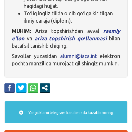
haqidagi hujjat.
Toʻliq ingliz tilida oʻqib qoʻlga kiritilgan
ilmiy daraja (diplom).
MUHIM: A
riza topshirishdan avval
rasmiy
e’lon
va
ariza topshirish qoʻllanmasi
bilan
batafsil tanishib chiqing.
Savollar yuzasidan
alumni@iaca.int
elektron
pochta manziliga murojaat qilishingiz mumkin.
Yangiliklarni
telegram
kanalimizda kuzatib boring