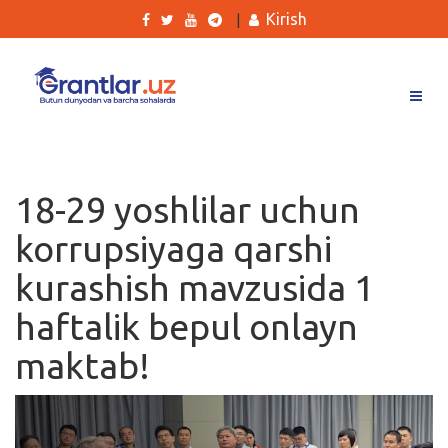
Kirish
|
Grantlar
Tanlovlar
18-29 yoshlilar uchun
Ishlar
korrupsiyaga qarshi
Kurslar
kurashish mavzusida 1
Blog
haftalik bepul onlayn
Yana
maktab!
Qidirish