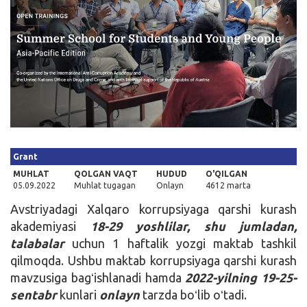
Kirish
Grant
MUHLAT
QOLGAN VAQT
HUDUD
O'QILGAN
05.09.2022
Muhlat tugagan
Onlayn
4612 marta
Avstriyadagi Xalqaro korrupsiyaga qarshi kurash
akademiyasi
18-29 yoshlilar, shu jumladan,
talabalar
uchun 1 haftalik yozgi maktab tashkil
qilmoqda. Ushbu maktab korrupsiyaga qarshi kurash
mavzusiga bagʻishlanadi hamda
2022-yilning 19-25-
sentabr
kunlari
onlayn
tarzda boʻlib oʻtadi.