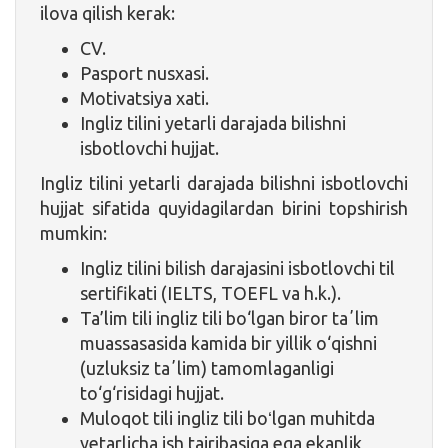
ilova qilish kerak:
CV.
Pasport nusxasi.
Motivatsiya xati.
Ingliz tilini yetarli darajada bilishni
isbotlovchi hujjat.
Ingliz tilini yetarli darajada bilishni isbotlovchi
hujjat sifatida quyidagilardan birini topshirish
mumkin:
Ingliz tilini bilish darajasini isbotlovchi til
sertifikati (IELTS, TOEFL va h.k.).
Ta’lim tili ingliz tili bo‘lgan biror taʼlim
muassasasida kamida bir yillik o‘qishni
(uzluksiz taʼlim) tamomlaganligi
to‘g‘risidagi hujjat.
Muloqot tili ingliz tili boʻlgan muhitda
yetarlicha ish tajribasiga ega ekanlik