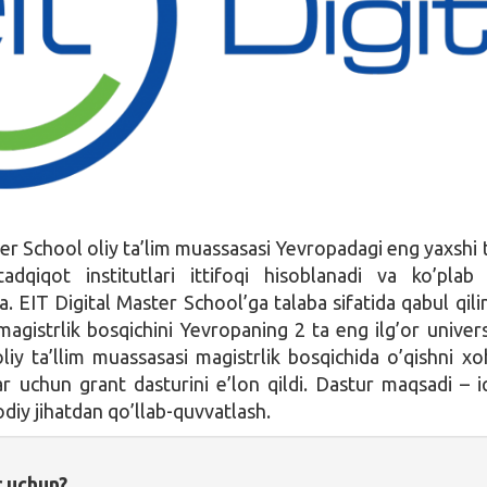
ter School oliy ta’lim muassasasi Yevropadagi eng yaxshi 
 tadqiqot institutlari ittifoqi hisoblanadi va ko’plab
. EIT Digital Master School’ga talaba sifatida qabul qili
magistrlik bosqichini Yevropaning 2 ta eng ilg’or univers
oliy ta’llim muassasasi magistrlik bosqichida o’qishni xo
ar uchun grant dasturini e’lon qildi. Dastur maqsadi – iq
sodiy jihatdan qo’llab-quvvatlash.
r uchun?