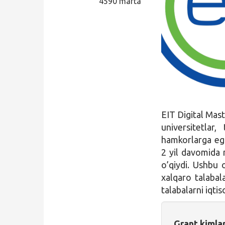
4590 marta
Qidirish
Kirish
EIT Digital Mas
universitetlar,
hamkorlarga ega
2 yil davomida 
o’qiydi. Ushbu 
xalqaro talabal
talabalarni iqti
Grant kimla