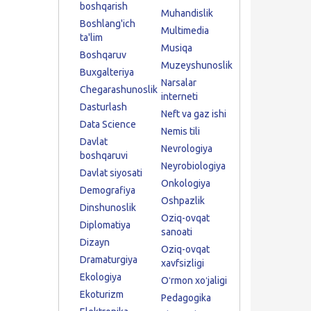
boshqarish
Muhandislik
Boshlang'ich
Multimedia
ta'lim
Musiqa
Boshqaruv
Muzeyshunoslik
Buxgalteriya
Narsalar
Chegarashunoslik
interneti
Dasturlash
Neft va gaz ishi
Data Science
Nemis tili
Davlat
Nevrologiya
boshqaruvi
Neyrobiologiya
Davlat siyosati
Onkologiya
Demografiya
Oshpazlik
Dinshunoslik
Oziq-ovqat
Diplomatiya
sanoati
Dizayn
Oziq-ovqat
Dramaturgiya
xavfsizligi
Ekologiya
Oʻrmon xoʻjaligi
Ekoturizm
Pedagogika