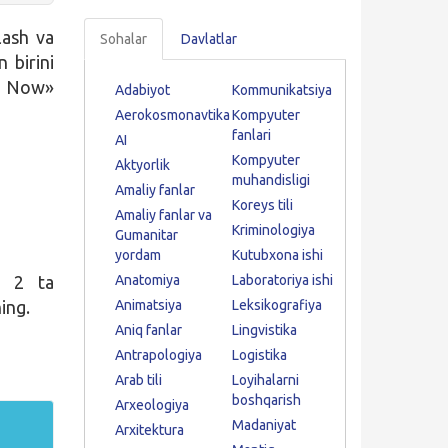
lash va
Sohalar
Davlatlar
 birini
t Now»
Adabiyot
Kommunikatsiya
Aerokosmonavtika
Kompyuter
fanlari
AI
Kompyuter
Aktyorlik
muhandisligi
Amaliy fanlar
Koreys tili
Amaliy fanlar va
Kriminologiya
Gumanitar
yordam
Kutubxona ishi
n 2 ta
Anatomiya
Laboratoriya ishi
ing.
Animatsiya
Leksikografiya
Aniq fanlar
Lingvistika
Antrapologiya
Logistika
Arab tili
Loyihalarni
boshqarish
Arxeologiya
Madaniyat
Arxitektura