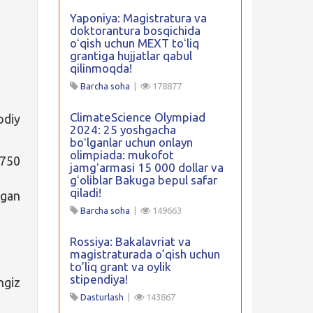
Yaponiya: Magistratura va
doktorantura bosqichida
oʻqish uchun MEXT toʻliq
grantiga hujjatlar qabul
qilinmoqda!
Barcha soha
|
178877
ClimateScience Olympiad
diy
2024: 25 yoshgacha
boʻlganlar uchun onlayn
olimpiada: mukofot
 750
jamgʻarmasi 15 000 dollar va
gʻoliblar Bakuga bepul safar
qiladi!
lgan
Barcha soha
|
149663
Rossiya: Bakalavriat va
magistraturada o’qish uchun
to’liq grant va oylik
stipendiya!
ngiz
Dasturlash
|
143867