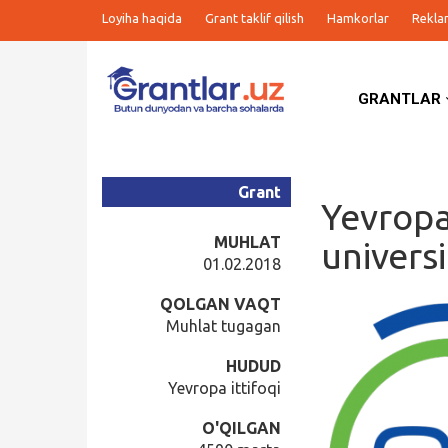
Loyiha haqida
Grant taklif qilish
Hamkorlar
Rekla
GRANTLAR
Grantlar
Tanlovlar
Grant
Yevropa
Ishlar
MUHLAT
univers
01.02.2018
Kurslar
QOLGAN VAQT
Muhlat tugagan
Blog
HUDUD
Yevropa ittifoqi
Yana
O'QILGAN