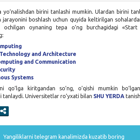
yo’nalishdan birini tanlashi mumkin. Ulardan birini tan
h jarayonini boshlash uchun quyida keltirilgan sohalardan
 ochilgan oynaning tepa o’ng burchagidagi «Star
g:
omputing
 Technology and Architecture
omputing and Communication
curity
ous Systems
i qo’lga kiritgandan so’ng, o’qishi mumkin bo’lga
i tanlaydi. Universitetlar ro’yxati bilan
SHU YERDA
tanish
Yangiliklarni
telegram
kanalimizda kuzatib boring