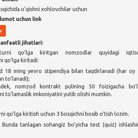
osqichida o’qishni xohlovchilar uchun
lumot uchun link
a
nfaatli jihatlari:
urni qo’lga kiritgan nomzodlar quyidagi iqtiso
i qo’lga kiritadi:
18 ming yevro stipendiya bilan taqdirlanadi (har oy
n to’lanadi);
gdek, nomzod kontrakt pulining 50 foizigacha bo’
ni to’lamaslik imkoniyatini yutib olishi mumkin.
i qo’lga kiritish uchun 3 bosqichni bosib o’tish lozim.
Bunda tanlagan sohangiz bo’yicha test (quiz) ishlashi