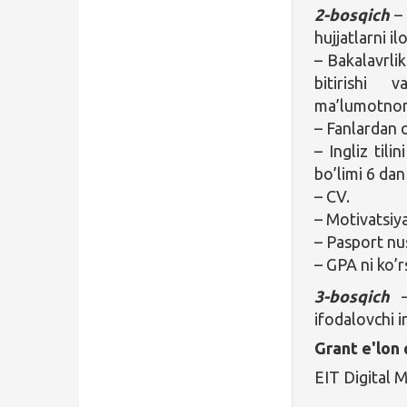
2-bosqich
– 
hujjatlarni il
– Bakalavrlik
bitirishi 
ma’lumotnom
– Fanlardan o
– Ingliz tili
bo’limi 6 da
– CV.
– Motivatsiya
– Pasport nu
– GPA ni ko’r
3-bosqich
–
ifodalovchi i
Grant e'lon 
EIT Digital 