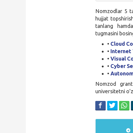
Nomzodlar 5 ta 
hujjat topshiris
tanlang hamda
tugmasini bosin
•
Cloud C
•
Internet
•
Visual C
•
Cyber Se
•
Autonom
Nomzod grantn
universitetni o’z