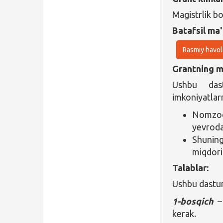
Magistrlik b
Batafsil ma'
Rasmiy havol
Grantning ma
Ushbu dast
imkoniyatlarn
Nomzod 
yevroda
Shunin
miqdori
Talablar:
Ushbu dasturn
1-bosqich
– 
kerak.