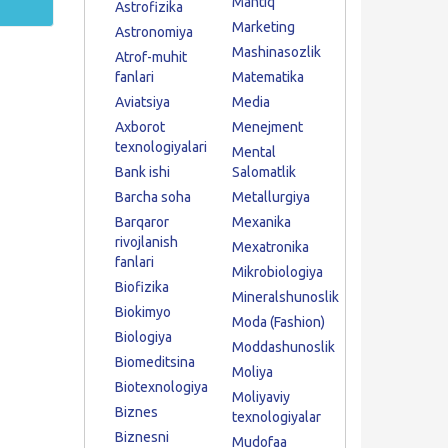
Mantiq
Astrofizika
Marketing
Astronomiya
Mashinasozlik
Atrof-muhit
fanlari
Matematika
Aviatsiya
Media
Axborot
Menejment
texnologiyalari
Mental
Bank ishi
Salomatlik
Barcha soha
Metallurgiya
Barqaror
Mexanika
rivojlanish
Mexatronika
fanlari
Mikrobiologiya
Biofizika
Mineralshunoslik
Biokimyo
Moda (Fashion)
Biologiya
Moddashunoslik
Biomeditsina
Moliya
Biotexnologiya
Moliyaviy
Biznes
texnologiyalar
Biznesni
Mudofaa