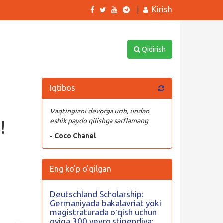
Kirish
|
Qidirish
Iqtibos
T
Vaqtingizni devorga urib, undan
!
eshik paydo qilishga sarflamang
- Coco Chanel
Eng ko'p o'qilgan
Deutschland Scholarship:
Germaniyada bakalavriat yoki
magistraturada oʻqish uchun
oyiga 300 yevro stipendiya;