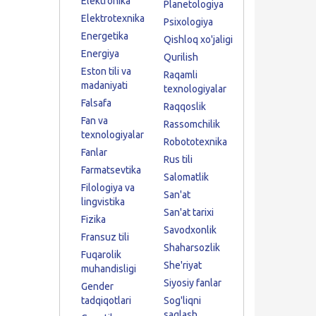
Elektronika
Planetologiya
Elektrotexnika
Psixologiya
Energetika
Qishloq xo'jaligi
Energiya
Qurilish
Eston tili va
Raqamli
madaniyati
texnologiyalar
Falsafa
Raqqoslik
Fan va
Rassomchilik
texnologiyalar
Robototexnika
Fanlar
Rus tili
Farmatsevtika
Salomatlik
Filologiya va
San'at
lingvistika
San'at tarixi
Fizika
Savodxonlik
Fransuz tili
Shaharsozlik
Fuqarolik
She'riyat
muhandisligi
Siyosiy fanlar
Gender
tadqiqotlari
Sog'liqni
saqlash