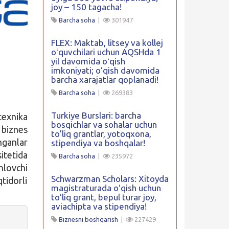
joy – 150 tagacha!
Barcha soha
|
301947
FLEX: Maktab, litsey va kollej
oʻquvchilari uchun AQSHda 1
yil davomida oʻqish
imkoniyati; oʻqish davomida
barcha xarajatlar qoplanadi!
Barcha soha
|
269383
Turkiye Burslari: barcha
texnika
bosqichlar va sohalar uchun
 biznes
to’liq grantlar, yotoqxona,
nganlar
stipendiya va boshqalar!
itetida
Barcha soha
|
235972
hlovchi
Schwarzman Scholars: Xitoyda
tidorli
magistraturada oʻqish uchun
toʻliq grant, bepul turar joy,
aviachipta va stipendiya!
Biznesni boshqarish
|
227429