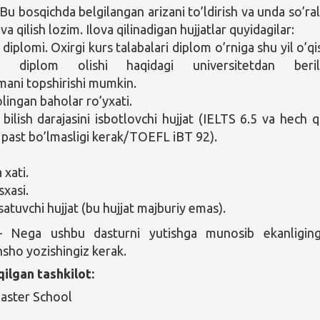
Bu bosqichda belgilangan arizani to’ldirish va unda so’ra
ova qilish lozim. Ilova qilinadigan hujjatlar quyidagilar:
 diplomi. Oxirgi kurs talabalari diplom o’rniga shu yil o’qi
va diplom olishi haqidagi universitetdan beril
ani topshirishi mumkin.
lingan baholar ro’yxati.
ni bilish darajasini isbotlovchi hujjat (IELTS 6.5 va hech q
n past bo’lmasligi kerak/TOEFL iBT 92).
 xati.
sxasi.
satuvchi hujjat (bu hujjat majburiy emas).
 Nega ushbu dasturni yutishga munosib ekanliging
nsho yozishingiz kerak.
qilgan tashkilot:
Master School