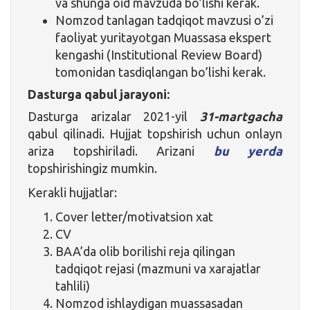
va shunga oid mavzuda bo’lishi kerak.
Nomzod tanlagan tadqiqot mavzusi o’zi
faoliyat yuritayotgan Muassasa ekspert
kengashi (Institutional Review Board)
tomonidan tasdiqlangan bo’lishi kerak.
Dasturga qabul jarayoni:
Dasturga arizalar 2021-yil
31-martgacha
qabul qilinadi. Hujjat topshirish uchun onlayn
ariza topshiriladi. Arizani
bu yerda
topshirishingiz mumkin.
Kerakli hujjatlar:
Cover letter/motivatsion xat
CV
BAA’da olib borilishi reja qilingan
tadqiqot rejasi (mazmuni va xarajatlar
tahlili)
Nomzod ishlaydigan muassasadan