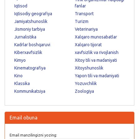
Iqtisod
fanlar
Iqtisodiy geografiya
Transport
Jamiyatshunoslik
Turizm
Jismoniy tarbiya
Veterinariya
Jurnalistika
Xalqaro munosabatlar
Kadrlar boshqaruvi
Xalqaro tijorat
Kiberxavfsizlik
xavfsizlik va rivojlanish
Kimyo
Xitoy tili va madaniyati
Kinematografiya
Xitoyshunoslik
Kino
Yapon tili va madaniyati
Klassika
Yozuvchilik
Kommunikatsiya
Zoologiya
Email obuna
Email manzilingizni yozing: