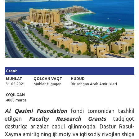
Kirish
Grant
MUHLAT
QOLGAN VAQT
HUDUD
31.05.2021
Muhlat tugagan
Birlashgan Arab Amirliklari
O'QILGAN
4008 marta
Al Qasimi Foundation
fondi tomonidan tashkil
etilgan
Faculty Research Grants
tadqiqot
dasturiga arizalar qabul qilinmoqda. Dastur Rasul-
Xayma amirligining ijtimoiy va iqtisodiy rivojlanishiga