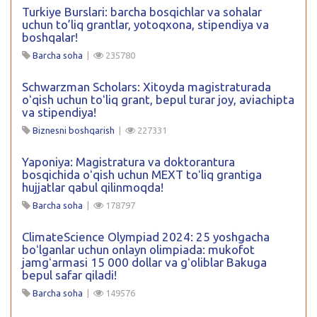
Turkiye Burslari: barcha bosqichlar va sohalar
uchun to’liq grantlar, yotoqxona, stipendiya va
boshqalar!
Barcha soha
|
235780
Schwarzman Scholars: Xitoyda magistraturada
oʻqish uchun toʻliq grant, bepul turar joy, aviachipta
va stipendiya!
Biznesni boshqarish
|
227331
Yaponiya: Magistratura va doktorantura
bosqichida oʻqish uchun MEXT toʻliq grantiga
hujjatlar qabul qilinmoqda!
Barcha soha
|
178797
ClimateScience Olympiad 2024: 25 yoshgacha
boʻlganlar uchun onlayn olimpiada: mukofot
jamgʻarmasi 15 000 dollar va gʻoliblar Bakuga
bepul safar qiladi!
Barcha soha
|
149576