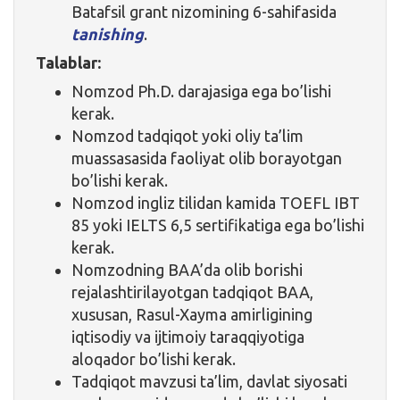
Batafsil grant nizomining 6-sahifasida
tanishing
.
Talablar:
Nomzod Ph.D. darajasiga ega bo’lishi
kerak.
Nomzod tadqiqot yoki oliy ta’lim
muassasasida faoliyat olib borayotgan
bo’lishi kerak.
Nomzod ingliz tilidan kamida TOEFL IBT
85 yoki IELTS 6,5 sertifikatiga ega bo’lishi
kerak.
Nomzodning BAA’da olib borishi
rejalashtirilayotgan tadqiqot BAA,
xususan, Rasul-Xayma amirligining
iqtisodiy va ijtimoiy taraqqiyotiga
aloqador bo’lishi kerak.
Tadqiqot mavzusi ta’lim, davlat siyosati