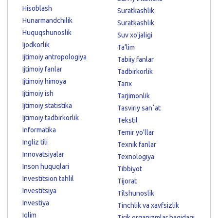
Hisoblash
Suratkashlik
Hunarmandchilik
Suratkashlik
Huquqshunoslik
Suv xo'jaligi
Ijodkorlik
Ta'lim
Ijtimoiy antropologiya
Tabiiy fanlar
Ijtimoiy fanlar
Tadbirkorlik
Ijtimoiy himoya
Tarix
Ijtimoiy ish
Tarjimonlik
Ijtimoiy statistika
Tasviriy sanʼat
Ijtimoiy tadbirkorlik
Tekstil
Informatika
Temir yo'llar
Ingliz tili
Texnik fanlar
Innovatsiyalar
Texnologiya
Inson huquqlari
Tibbiyot
Investitsion tahlil
Tijorat
Investitsiya
Tilshunoslik
Investiya
Tinchlik va xavfsizlik
Iqlim
Tirik organizmlar haqidagi