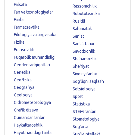
Falsafa
Rassomchilik
Fan va texnologiyalar
Robototexnika
Fanlar
Rus tili
Farmatsevtika
Salomatlik
Filologiya va lingvistika
San'at
Fizika
San'at tarixi
Fransuz tili
Savodxonlik
Fuqarolik muhandisligi
Shaharsozlik
Gender tadqiqotlari
She'riyat
Genetika
Siyosiy fanlar
Geofizika
Sog'liqni saqlash
Geografiya
Sotsiologiya
Geologiya
Sport
Gidrometeorologiya
Statistika
Grafik dizayn
STEM fanlari
Gumanitar fanlar
Stomatologiya
Haykaltaroshlik
Sug'urta
Hayot haqidagi fanlar
Sun'iy intellekt