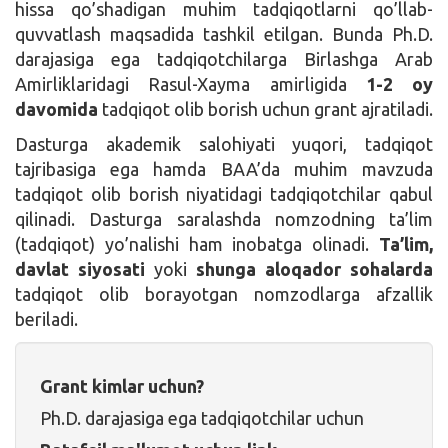
hissa qo’shadigan muhim tadqiqotlarni qo’llab-
quvvatlash maqsadida tashkil etilgan. Bunda Ph.D.
darajasiga ega tadqiqotchilarga Birlashga Arab
Amirliklaridagi Rasul-Xayma amirligida
1-2 oy
davomida
tadqiqot olib borish uchun grant ajratiladi.
Dasturga akademik salohiyati yuqori, tadqiqot
tajribasiga ega hamda BAA’da muhim mavzuda
tadqiqot olib borish niyatidagi tadqiqotchilar qabul
qilinadi. Dasturga saralashda nomzodning ta’lim
(tadqiqot) yo’nalishi ham inobatga olinadi.
Ta’lim,
davlat siyosati
yoki
shunga aloqador sohalarda
tadqiqot olib borayotgan nomzodlarga afzallik
beriladi.
Grant kimlar uchun?
Ph.D. darajasiga ega tadqiqotchilar uchun