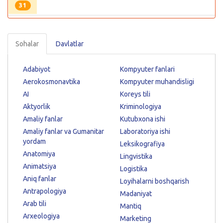
31
Sohalar
Davlatlar
Adabiyot
Kompyuter fanlari
Aerokosmonavtika
Kompyuter muhandisligi
AI
Koreys tili
Aktyorlik
Kriminologiya
Amaliy fanlar
Kutubxona ishi
Amaliy fanlar va Gumanitar
Laboratoriya ishi
yordam
Leksikografiya
Anatomiya
Lingvistika
Animatsiya
Logistika
Aniq fanlar
Loyihalarni boshqarish
Antrapologiya
Madaniyat
Arab tili
Mantiq
Arxeologiya
Marketing