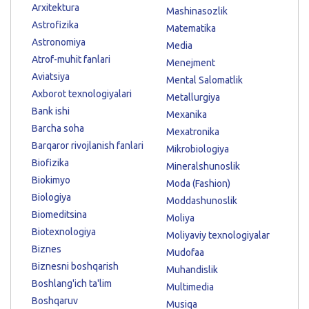
Arxitektura
Mashinasozlik
Astrofizika
Matematika
Astronomiya
Media
Atrof-muhit fanlari
Menejment
Aviatsiya
Mental Salomatlik
Axborot texnologiyalari
Metallurgiya
Bank ishi
Mexanika
Barcha soha
Mexatronika
Barqaror rivojlanish fanlari
Mikrobiologiya
Biofizika
Mineralshunoslik
Biokimyo
Moda (Fashion)
Biologiya
Moddashunoslik
Biomeditsina
Moliya
Biotexnologiya
Moliyaviy texnologiyalar
Biznes
Mudofaa
Biznesni boshqarish
Muhandislik
Boshlang'ich ta'lim
Multimedia
Boshqaruv
Musiqa