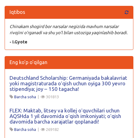
Iqtibos
Chinakam shogird bor narsalar negizida mavhum narsalar
rivojini o’rganadi va shu yo’l bilan ustoziga yaqinlashib boradi.
- I.Gyote
Eng ko'p o'qilgan
Deutschland Scholarship: Germaniyada bakalavriat
yoki magistraturada oʻqish uchun oyiga 300 yevro
stipendiya; joy – 150 tagacha!
Barcha soha
|
301813
FLEX: Maktab, litsey va kollej oʻquvchilari uchun
AQSHda 1 yil davomida oʻqish imkoniyati; oʻqish
davomida barcha xarajatlar qoplanadi!
Barcha soha
|
269182