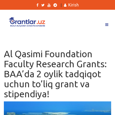
Kirish
|
Grantlar
Tanlovlar
Al Qasimi Foundation
Ishlar
Faculty Research Grants:
Kurslar
BAA’da 2 oylik tadqiqot
Blog
uchun to’liq grant va
Yana
stipendiya!
Qidirish