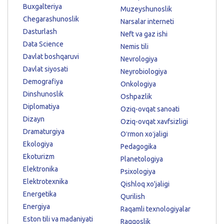
Buxgalteriya
Muzeyshunoslik
Chegarashunoslik
Narsalar interneti
Dasturlash
Neft va gaz ishi
Data Science
Nemis tili
Davlat boshqaruvi
Nevrologiya
Davlat siyosati
Neyrobiologiya
Demografiya
Onkologiya
Dinshunoslik
Oshpazlik
Diplomatiya
Oziq-ovqat sanoati
Dizayn
Oziq-ovqat xavfsizligi
Dramaturgiya
Oʻrmon xoʻjaligi
Ekologiya
Pedagogika
Ekoturizm
Planetologiya
Elektronika
Psixologiya
Elektrotexnika
Qishloq xo'jaligi
Energetika
Qurilish
Energiya
Raqamli texnologiyalar
Eston tili va madaniyati
Raqqoslik