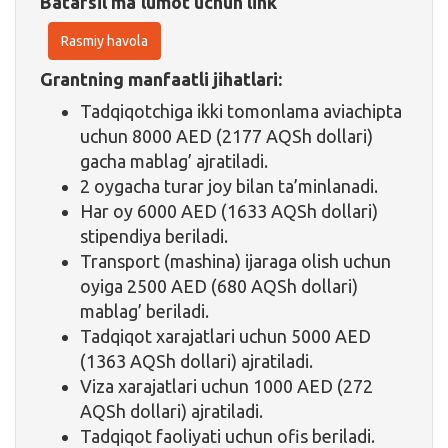
Batafsil ma'lumot uchun link
Rasmiy havola
Grantning manfaatli jihatlari:
Tadqiqotchiga ikki tomonlama aviachipta
uchun 8000 AED (2177 AQSh dollari)
gacha mablag’ ajratiladi.
2 oygacha turar joy bilan ta’minlanadi.
Har oy 6000 AED (1633 AQSh dollari)
stipendiya beriladi.
Transport (mashina) ijaraga olish uchun
oyiga 2500 AED (680 AQSh dollari)
mablag’ beriladi.
Tadqiqot xarajatlari uchun 5000 AED
(1363 AQSh dollari) ajratiladi.
Viza xarajatlari uchun 1000 AED (272
AQSh dollari) ajratiladi.
Tadqiqot faoliyati uchun ofis beriladi.