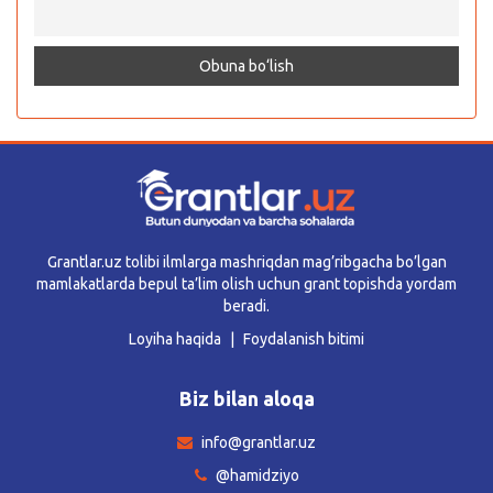
Grantlar.uz tolibi ilmlarga mashriqdan mag’ribgacha bo’lgan
mamlakatlarda bepul ta’lim olish uchun grant topishda yordam
beradi.
Loyiha haqida
Foydalanish bitimi
Biz bilan aloqa
info@grantlar.uz
@hamidziyo