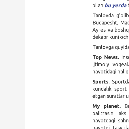
bilan
bu yerda
t
Tanlovda g’oli
Budapesht, Mad
Ayres va boshqa
dekabr kuni ochi
Tanlovga quyida
Top News.
Inso
ijtimoiy voqeal
hayotidagi hal q
Sports
. Sportda
kundalik sport 
etgan suratlar 
My planet.
Bu
palitrasini ak
hayotdagi sahna
hayotni tasvirl