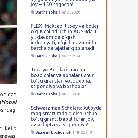
joy – 150 tagacha!
Barcha soha
|
302020
FLEX: Maktab, litsey va kollej
oʻquvchilari uchun AQSHda 1
yil davomida oʻqish
imkoniyati; oʻqish davomida
barcha xarajatlar qoplanadi!
Barcha soha
|
269504
Turkiye Burslari: barcha
bosqichlar va sohalar uchun
to’liq grantlar, yotoqxona,
stipendiya va boshqalar!
monidan
Barcha soha
|
236090
tional
Schwarzman Scholars: Xitoyda
shdagi
magistraturada oʻqish uchun
toʻliq grant, bepul turar joy,
aviachipta va stipendiya!
r kelib
Biznesni boshqarish
|
227481
ereyasi