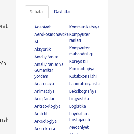
Sohalar
Davlatlar
orat
Adabiyot
Kommunikatsiya
Aerokosmonavtika
Kompyuter
fanlari
AI
Kompyuter
Aktyorlik
muhandisligi
Amaliy fanlar
Koreys tili
o’pi
Amaliy fanlar va
Kriminologiya
Gumanitar
yordam
Kutubxona ishi
Anatomiya
Laboratoriya ishi
Animatsiya
Leksikografiya
Aniq fanlar
Lingvistika
Antrapologiya
Logistika
Arab tili
Loyihalarni
rish
boshqarish
Arxeologiya
Madaniyat
Arxitektura