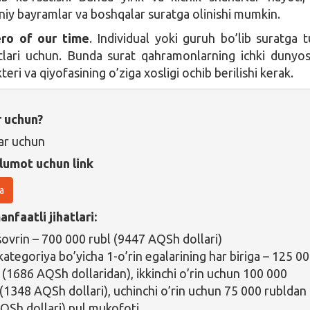
iniy bayramlar va boshqalar suratga olinishi mumkin.
ero of our time
. Individual yoki guruh bo’lib suratga 
tlari uchun. Bunda surat qahramonlarning ichki dunyosi
kteri va qiyofasining o’ziga xosligi ochib berilishi kerak.
r uchun?
ar uchun
lumot uchun link
a
nfaatli jihatlari:
sovrin – 700 000 rubl (9447 AQSh dollari)
kategoriya bo’yicha 1-o’rin egalarining har biriga – 125 0
 (1686 AQSh dollaridan), ikkinchi o’rin uchun 100 000
(1348 AQSh dollari), uchinchi o’rin uchun 75 000 rubldan
QSh dollari) pul mukofoti.