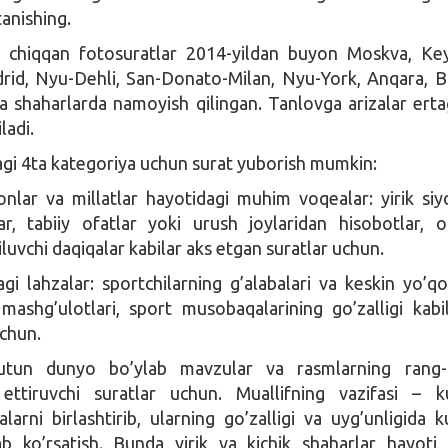
anishing.
b chiqqan fotosuratlar 2014-yildan buyon Moskva, Ke
rid, Nyu-Dehli, San-Donato-Milan, Nyu-York, Anqara, 
 shaharlarda namoyish qilingan. Tanlovga arizalar erta
ladi.
gi 4ta kategoriya uchun surat yuborish mumkin:
nlar va millatlar hayotidagi muhim voqealar: yirik siy
ar, tabiiy ofatlar yoki urush joylaridan hisobotlar, 
iluvchi daqiqalar kabilar aks etgan suratlar uchun.
gi lahzalar: sportchilarning g’alabalari va keskin yo’qot
mashg’ulotlari, sport musobaqalarining go’zalligi kabi
uchun.
tun dunyo bo’ylab mavzular va rasmlarning rang-
s ettiruvchi suratlar uchun. Muallifning vazifasi – k
larni birlashtirib, ularning go’zalligi va uyg’unligida k
ab ko’rsatish. Bunda yirik va kichik shaharlar hayoti, 