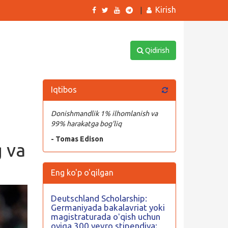
Kirish
|
Qidirish
Iqtibos
Donishmandlik 1% ilhomlanish va
99% harakatga bog’liq
- Tomas Edison
g va
Eng ko'p o'qilgan
Deutschland Scholarship:
Germaniyada bakalavriat yoki
magistraturada oʻqish uchun
oyiga 300 yevro stipendiya;