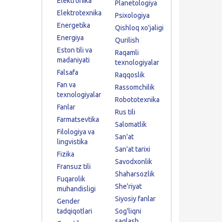
Elektronika
Planetologiya
Elektrotexnika
Psixologiya
Energetika
Qishloq xo'jaligi
Energiya
Qurilish
Eston tili va
Raqamli
madaniyati
texnologiyalar
Falsafa
Raqqoslik
Fan va
Rassomchilik
texnologiyalar
Robototexnika
Fanlar
Rus tili
Farmatsevtika
Salomatlik
Filologiya va
San'at
lingvistika
San'at tarixi
Fizika
Savodxonlik
Fransuz tili
Shaharsozlik
Fuqarolik
She'riyat
muhandisligi
Siyosiy fanlar
Gender
tadqiqotlari
Sog'liqni
saqlash