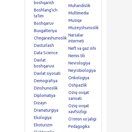
boshqarish
Muhandislik
Boshlang'ich
Multimedia
ta'lim
Musiqa
Boshqaruv
Muzeyshunoslik
Buxgalteriya
Narsalar
Chegarashunoslik
interneti
Dasturlash
Neft va gaz ishi
Data Science
Nemis tili
Davlat
Nevrologiya
boshqaruvi
Neyrobiologiya
Davlat siyosati
Onkologiya
Demografiya
Oshpazlik
Dinshunoslik
Oziq-ovqat
Diplomatiya
sanoati
Dizayn
Oziq-ovqat
Dramaturgiya
xavfsizligi
Ekologiya
Oʻrmon xoʻjaligi
Ekoturizm
Pedagogika