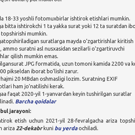
a 18-33 yoshli fotomuxbirlar ishtirok etishlari mumkin.
 bitta ishtirokchi 1 ta yakka surat yoki 12 ta suratdan ib
 topshirishi mumkin.
atopshiriladigan suratlarga mayda o’zgartirishlar kiritish
 ammo suratni asl nusxasidan sezilarli o’zgartiruvchi
shlar qilish mumkin emas.
ilgansurat JPG formatida, uzun tomoni kamida 2200 va k
00 pikseldan iborat bo’lishi zarur.
rhajmi 20 MBdan oshmasligi lozim. Suratning EXIF
lari ham jo’natilishi kerak.
aa faqat 2020-yil 1-yanvardan keyin tushirilgan suratlar
linadi
.
Barcha qoidalar
bul jarayoni:
tirok etish uchun 2021-yil 28-fevralgacha ariza topshi
n ariza
22-dekabr
kuni
bu yerda
ochiladi.