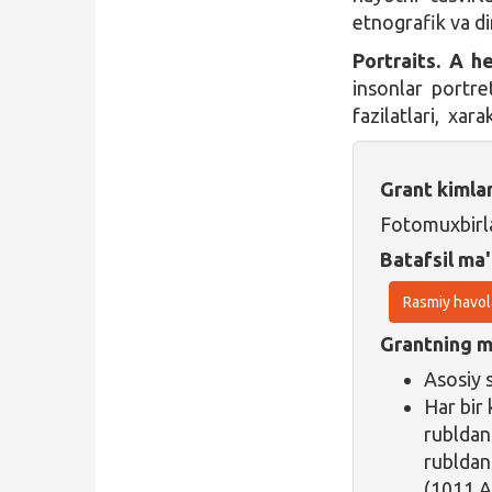
etnografik va d
Portraits. A h
insonlar portre
fazilatlari, xara
Grant kimla
Fotomuxbirl
Batafsil ma'
Rasmiy havol
Grantning ma
Asosiy 
Har bir 
rubldan
rubldan
(1011 A