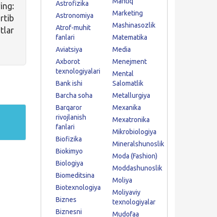
Mantiq
Astrofizika
ing:
Marketing
Astronomiya
tib
Mashinasozlik
Atrof-muhit
tlar
fanlari
Matematika
Aviatsiya
Media
Axborot
Menejment
texnologiyalari
Mental
Bank ishi
Salomatlik
Barcha soha
Metallurgiya
Barqaror
Mexanika
rivojlanish
Mexatronika
fanlari
Mikrobiologiya
Biofizika
Mineralshunoslik
Biokimyo
Moda (Fashion)
Biologiya
Moddashunoslik
Biomeditsina
Moliya
Biotexnologiya
Moliyaviy
Biznes
texnologiyalar
Biznesni
Mudofaa