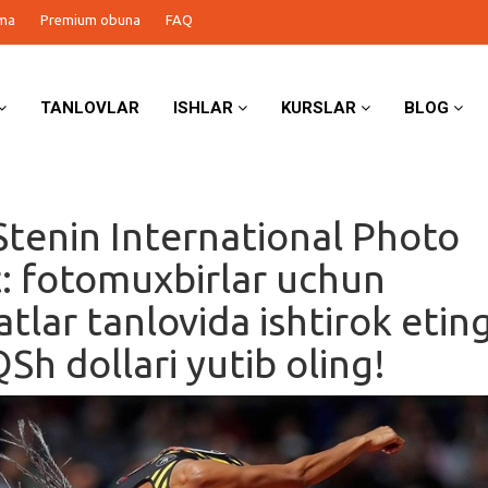
ma
Premium obuna
FAQ
TANLOVLAR
ISHLAR
KURSLAR
BLOG
Stenin International Photo
: fotomuxbirlar uchun
tlar tanlovida ishtirok etin
Sh dollari yutib oling!