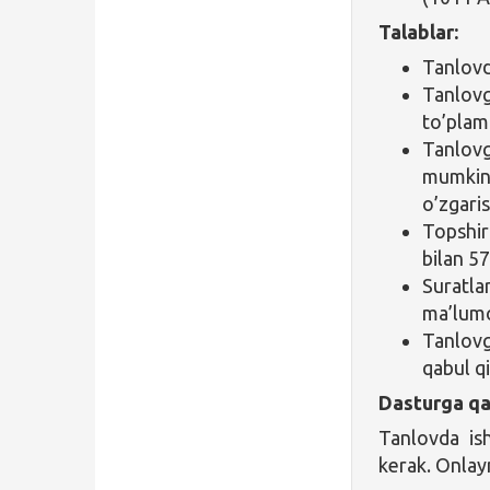
Talablar:
Tanlovd
Tanlovga
to’plam
Tanlovg
mumkin,
o’zgari
Topshir
bilan 57
Suratla
ma’lumot
Tanlovg
qabul qi
Dasturga qa
Tanlovda ish
kerak. Onlay