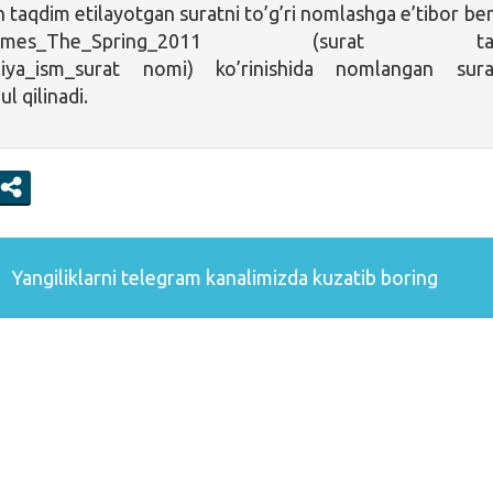
 taqdim etilayotgan suratni to’g’ri nomlashga e’tibor ber
h_James_The_Spring_2011 (surat tar
liya_ism_surat nomi) ko’rinishida nomlangan sura
l qilinadi.
Yangiliklarni
telegram
kanalimizda kuzatib boring