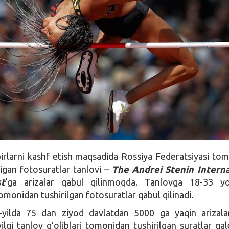
rlarni kashf etish maqsadida Rossiya Federatsiyasi to
digan fotosuratlar tanlovi –
The Andrei Stenin Interna
t
‘ga arizalar qabul qilinmoqda. Tanlovga 18-33 yo
omonidan tushirilgan fotosuratlar qabul qilinadi.
yilda 75 dan ziyod davlatdan 5000 ga yaqin arizala
ilgi tanlov g’oliblari tomonidan tushirilgan suratlar gal