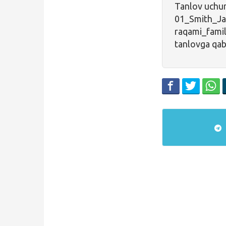
Tanlov uchun
01_Smit
raqami_fami
tanlovga qabu