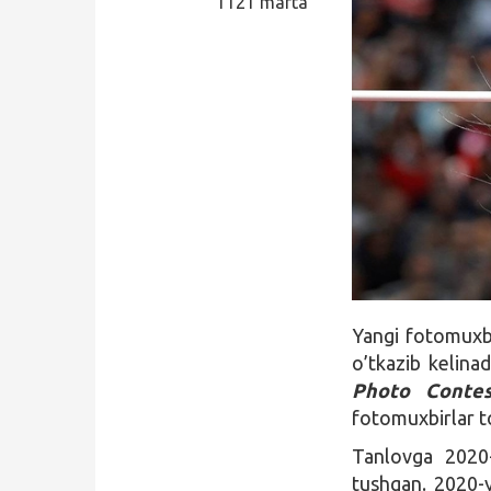
1121 marta
Qidirish
Kirish
Yangi fotomuxbi
o’tkazib kelina
Photo Contes
fotomuxbirlar t
Tanlovga 2020-
tushgan. 2020-y