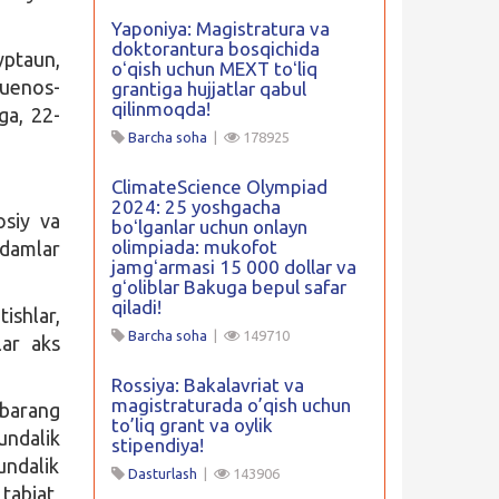
Yaponiya: Magistratura va
doktorantura bosqichida
yptaun,
oʻqish uchun MEXT toʻliq
Buenos-
grantiga hujjatlar qabul
qilinmoqda!
ga, 22-
Barcha soha
|
178925
ClimateScience Olympiad
2024: 25 yoshgacha
osiy va
boʻlganlar uchun onlayn
olimpiada: mukofot
odamlar
jamgʻarmasi 15 000 dollar va
gʻoliblar Bakuga bepul safar
qiladi!
ishlar,
Barcha soha
|
149710
lar aks
Rossiya: Bakalavriat va
magistraturada o’qish uchun
barang
to’liq grant va oylik
undalik
stipendiya!
undalik
Dasturlash
|
143906
tabiat,