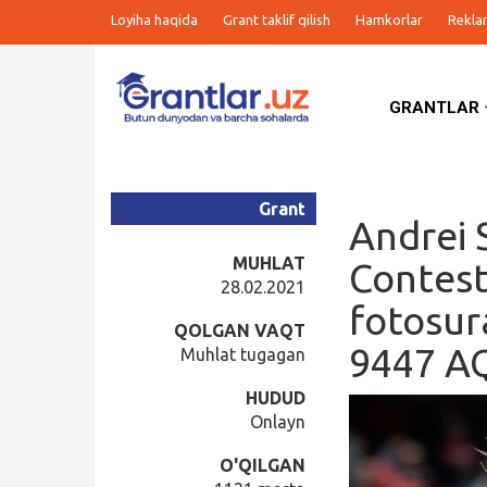
Loyiha haqida
Grant taklif qilish
Hamkorlar
Rekla
GRANTLAR
Grantlar
Tanlovlar
Grant
Andrei 
Ishlar
MUHLAT
Contest
28.02.2021
fotosura
Kurslar
QOLGAN VAQT
9447 AQ
Muhlat tugagan
Blog
HUDUD
Onlayn
Yana
O'QILGAN