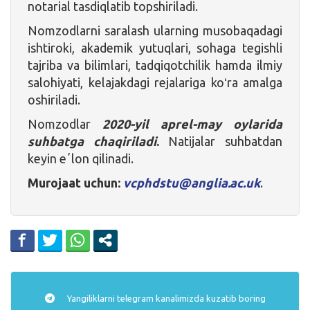
notarial tasdiqlatib topshiriladi.
Nomzodlarni saralash ularning musobaqadagi
ishtiroki, akademik yutuqlari, sohaga tegishli
tajriba va bilimlari, tadqiqotchilik hamda ilmiy
salohiyati, kelajakdagi rejalariga koʻra amalga
oshiriladi.
Nomzodlar
2020-yil aprel-may oylarida
suhbatga chaqiriladi
.
Natijalar suhbatdan
keyin eʼlon qilinadi.
Murojaat uchun:
vcphdstu@anglia.ac.uk
.
Yangiliklarni
telegram
kanalimizda kuzatib boring