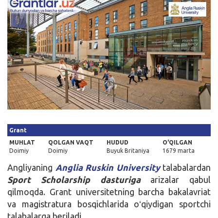
Kirish
Grant
MUHLAT
QOLGAN VAQT
HUDUD
O'QILGAN
Doimiy
Doimiy
Buyuk Britaniya
1679 marta
Angliyaning
Anglia Ruskin University
talabalardan
Sport Scholarship dasturiga
arizalar qabul
qilmoqda. Grant universitetning barcha bakalavriat
va magistratura bosqichlarida oʻqiydigan sportchi
talabalarga beriladi.