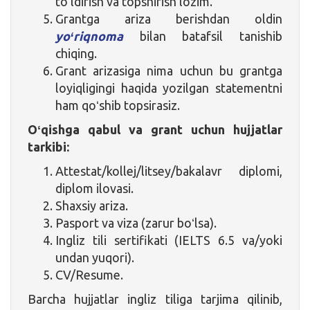
toʻldirish va topshirish lozim.
Grantga ariza berishdan oldin
yoʻriqnoma
bilan batafsil tanishib
chiqing.
Grant arizasiga nima uchun bu grantga
loyiqligingi haqida yozilgan statementni
ham qoʻshib topsirasiz.
Oʻqishga qabul va grant uchun hujjatlar
tarkibi:
Attestat/kollej/litsey/bakalavr diplomi,
diplom ilovasi.
Shaxsiy ariza.
Pasport va viza (zarur boʻlsa).
Ingliz tili sertifikati (IELTS 6.5 va/yoki
undan yuqori).
CV/Resume.
Barcha hujjatlar ingliz tiliga tarjima qilinib,