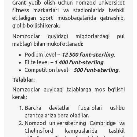
Grant yutib olish uchun nomzod universitet
fitness markazlari va stadionlarida tashkil
etiladigan sport musobaqalarida qatnashib,
gʻolib boʻlishi kerak.
Nomzodlar quyidagi miqdorlardagi pul
mablagʻi bilan mukofotlanadi:
Podium level –
12 500 funt-sterling
.
Elite level
–
1 400 funt-sterling
.
Competition level –
500 funt-sterling
.
Talablar:
Nomzodlar quyidagi talablarga mos bgʻlishi
kerak:
Barcha davlatlar fuqarolari ushbu
grantga ariza bera oladilar.
Nomzod universitetning Cambridge va
Chelmsford kampuslarida tashkil