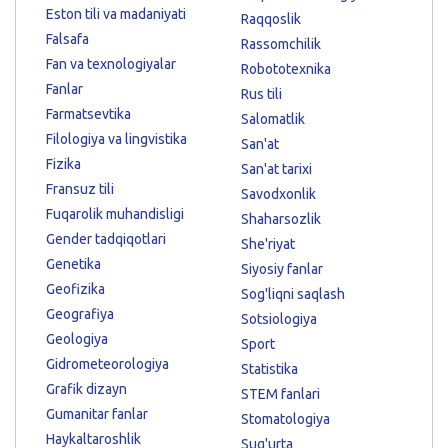
Eston tili va madaniyati
Raqqoslik
Falsafa
Rassomchilik
Fan va texnologiyalar
Robototexnika
Fanlar
Rus tili
Farmatsevtika
Salomatlik
Filologiya va lingvistika
San'at
Fizika
San'at tarixi
Fransuz tili
Savodxonlik
Fuqarolik muhandisligi
Shaharsozlik
Gender tadqiqotlari
She'riyat
Genetika
Siyosiy fanlar
Geofizika
Sog'liqni saqlash
Geografiya
Sotsiologiya
Geologiya
Sport
Gidrometeorologiya
Statistika
Grafik dizayn
STEM fanlari
Gumanitar fanlar
Stomatologiya
Haykaltaroshlik
Sug'urta