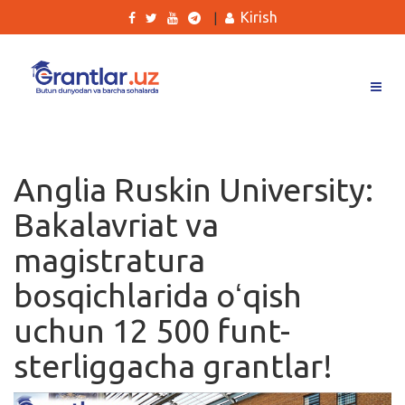
Kirish
|
Grantlar
Tanlovlar
Anglia Ruskin University:
Ishlar
Bakalavriat va
Kurslar
magistratura
Blog
bosqichlarida oʻqish
Yana
uchun 12 500 funt-
sterliggacha grantlar!
Qidirish