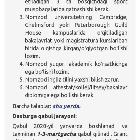
etiladigan 3 ta bosqichdagi sport
musobaqalarida qatnashishi kerak.
Nomzod universitetning Cambridge,
Chelmsford yoki Peterborough Guild
House kampuslarida oʻqitiladigan
bakalavriat yoki magistratura kurslaridan
birida oʻqishga kirgan/oʻqiyotgan boʻlishi
lozim.
Nomzod yuqori akademik koʻrsatkichga
ega boʻlishi lozim.
Nomzod ingliz tilini yaxshi bilish zarur.
Nomzod attestat/kollej/litsey/bakalavr
diplomiga ega boʻlishi kerak.
Barcha talablar:
shu yerda.
Dasturga qabul jarayoni:
Qabul 2020-yil yanvarda boshlanadi va
taxminan
1-3-martgacha
qabul qilinadi. Grant