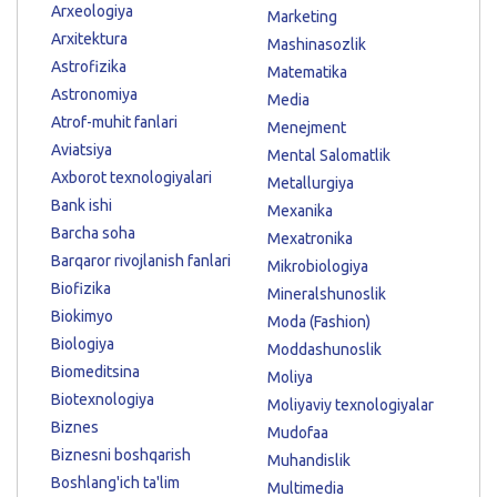
Arxeologiya
Marketing
Arxitektura
Mashinasozlik
Astrofizika
Matematika
Astronomiya
Media
Atrof-muhit fanlari
Menejment
Aviatsiya
Mental Salomatlik
Axborot texnologiyalari
Metallurgiya
Bank ishi
Mexanika
Barcha soha
Mexatronika
Barqaror rivojlanish fanlari
Mikrobiologiya
Biofizika
Mineralshunoslik
Biokimyo
Moda (Fashion)
Biologiya
Moddashunoslik
Biomeditsina
Moliya
Biotexnologiya
Moliyaviy texnologiyalar
Biznes
Mudofaa
Biznesni boshqarish
Muhandislik
Boshlang'ich ta'lim
Multimedia