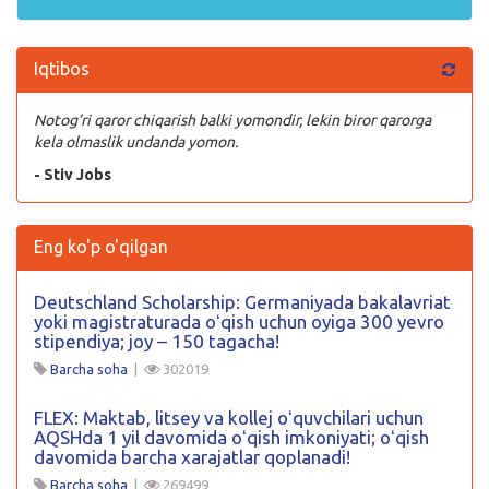
Iqtibos
Notog’ri qaror chiqarish balki yomondir, lekin biror qarorga
kela olmaslik undanda yomon.
- Stiv Jobs
Eng ko'p o'qilgan
Deutschland Scholarship: Germaniyada bakalavriat
yoki magistraturada oʻqish uchun oyiga 300 yevro
stipendiya; joy – 150 tagacha!
Barcha soha
|
302019
FLEX: Maktab, litsey va kollej oʻquvchilari uchun
AQSHda 1 yil davomida oʻqish imkoniyati; oʻqish
davomida barcha xarajatlar qoplanadi!
Barcha soha
|
269499