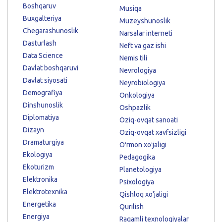
Boshqaruv
Musiqa
Buxgalteriya
Muzeyshunoslik
Chegarashunoslik
Narsalar interneti
Dasturlash
Neft va gaz ishi
Data Science
Nemis tili
Davlat boshqaruvi
Nevrologiya
Davlat siyosati
Neyrobiologiya
Demografiya
Onkologiya
Dinshunoslik
Oshpazlik
Diplomatiya
Oziq-ovqat sanoati
Dizayn
Oziq-ovqat xavfsizligi
Dramaturgiya
Oʻrmon xoʻjaligi
Ekologiya
Pedagogika
Ekoturizm
Planetologiya
Elektronika
Psixologiya
Elektrotexnika
Qishloq xo'jaligi
Energetika
Qurilish
Energiya
Raqamli texnologiyalar