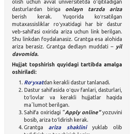
olish uchun avval universitetda oʻqitiladigan
dasturlardan biriga
onlayn tarzda ariza
berish kerak. Yuqorida koʻrsatilgan
mutaxassisliklar roʻyxatidagi har bir dastur
veb-sahifasi oxirida ariza uchun link berilgan.
Shu linkdan foydalanasiz. Grantga esa alohida
ariza berasiz. Grantga dedlayn muddati –
yil
davomida.
Hujjat topshirish quyidagi tartibda amalga
oshiriladi:
Roʻyxat
dan kerakli dastur tanlanadi.
Dastur sahifasida oʻquv fanlari, dasturlari,
toʻlovlar va kerakli hujjatlar haqida
maʼlumot berilgan.
Sahifa oxiridagi “
Apply online”
yozuvini
bosib, ariza toʻldirish kerak.
Grantga
ariza shaklini
yuklab olib