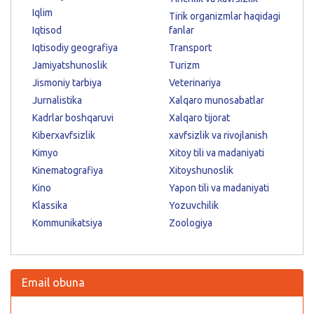
Iqlim
Tirik organizmlar haqidagi
Iqtisod
fanlar
Iqtisodiy geografiya
Transport
Jamiyatshunoslik
Turizm
Jismoniy tarbiya
Veterinariya
Jurnalistika
Xalqaro munosabatlar
Kadrlar boshqaruvi
Xalqaro tijorat
Kiberxavfsizlik
xavfsizlik va rivojlanish
Kimyo
Xitoy tili va madaniyati
Kinematografiya
Xitoyshunoslik
Kino
Yapon tili va madaniyati
Klassika
Yozuvchilik
Kommunikatsiya
Zoologiya
Email obuna