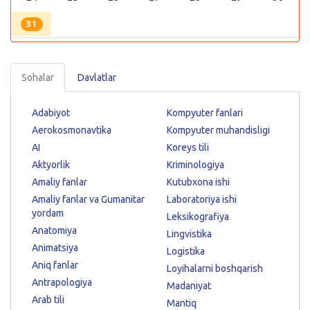
31
Sohalar
Davlatlar
Adabiyot
Kompyuter fanlari
Aerokosmonavtika
Kompyuter muhandisligi
AI
Koreys tili
Aktyorlik
Kriminologiya
Amaliy fanlar
Kutubxona ishi
Amaliy fanlar va Gumanitar
Laboratoriya ishi
yordam
Leksikografiya
Anatomiya
Lingvistika
Animatsiya
Logistika
Aniq fanlar
Loyihalarni boshqarish
Antrapologiya
Madaniyat
Arab tili
Mantiq