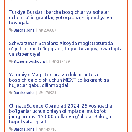
Turkiye Burslari: barcha bosqichlar va sohalar
uchun to’liq grantlar, yotoqxona, stipendiya va
boshqalar!
Barcha soha
|
236087
Schwarzman Scholars: Xitoyda magistraturada
oʻqish uchun toʻliq grant, bepul turar joy, aviachipta
va stipendiya!
Biznesni boshqarish
|
227479
Yaponiya: Magistratura va doktorantura
bosqichida oʻqish uchun MEXT toʻliq grantiga
hujjatlar qabul qilinmoqda!
Barcha soha
|
178923
ClimateScience Olympiad 2024: 25 yoshgacha
boʻlganlar uchun onlayn olimpiada: mukofot
jamgʻarmasi 15 000 dollar va gʻoliblar Bakuga
bepul safar qiladi!
Barcha soha
|
149710