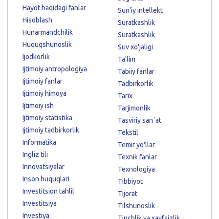
Hayot haqidagi fanlar
Sun'iy intellekt
Hisoblash
Suratkashlik
Hunarmandchilik
Suratkashlik
Huquqshunoslik
Suv xo'jaligi
Ijodkorlik
Ta'lim
Ijtimoiy antropologiya
Tabiiy fanlar
Ijtimoiy fanlar
Tadbirkorlik
Ijtimoiy himoya
Tarix
Ijtimoiy ish
Tarjimonlik
Ijtimoiy statistika
Tasviriy sanʼat
Ijtimoiy tadbirkorlik
Tekstil
Informatika
Temir yo'llar
Ingliz tili
Texnik fanlar
Innovatsiyalar
Texnologiya
Inson huquqlari
Tibbiyot
Investitsion tahlil
Tijorat
Investitsiya
Tilshunoslik
Investiya
Tinchlik va xavfsizlik