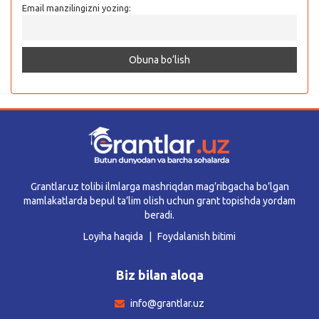
Email manzilingizni yozing:
Grantlar.uz tolibi ilmlarga mashriqdan mag’ribgacha bo’lgan
mamlakatlarda bepul ta’lim olish uchun grant topishda yordam
beradi.
Loyiha haqida
Foydalanish bitimi
Biz bilan aloqa
info@grantlar.uz