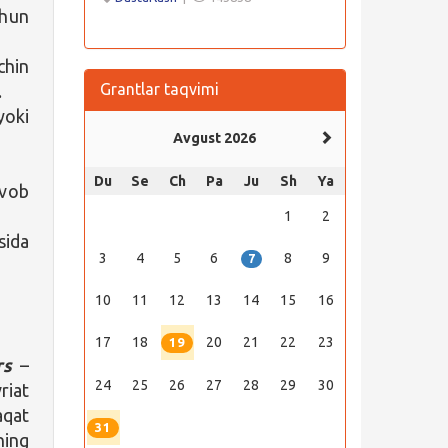
hun
chin
Grantlar taqvimi
.
yoki
Avgust 2026
Du
Se
Ch
Pa
Ju
Sh
Ya
avob
1
2
sida
3
4
5
6
8
9
7
10
11
12
13
14
15
16
17
18
20
21
22
23
19
rs
–
24
25
26
27
28
29
30
riat
aqat
31
ning