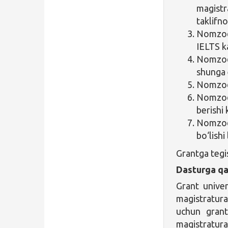
magist
taklifno
Nomzod 
IELTS ka
Nomzod 
shunga 
Nomzod 
Nomzod 
berishi 
Nomzod 
bo‘lishi
Grantga tegis
Dasturga qa
Grant univer
magistratura
uchun grant
magistratur