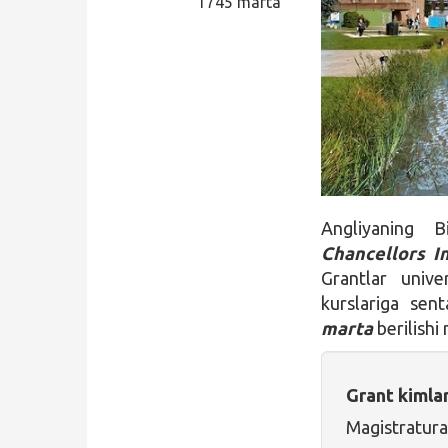
1745 marta
Qidirish
Kirish
Angliyaning 
Chancellors I
Grantlar unive
kurslariga sent
marta
berilishi
Grant kimla
Magistratura