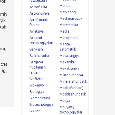
yoki
Arxitektura
Mantiq
Astrofizika
Marketing
umiy
Astronomiya
Mashinasozlik
rak.
Atrof-muhit
fanlari
Matematika
kabi
Aviatsiya
Media
Axborot
Menejment
texnologiyalari
Mental
ang.
Bank ishi
Salomatlik
Barcha soha
Metallurgiya
Barqaror
Mexanika
icha
rivojlanish
Mexatronika
igi,
fanlari
Mikrobiologiya
Biofizika
Mineralshunoslik
Biokimyo
Moda (Fashion)
Biologiya
Moddashunoslik
Biomeditsina
Moliya
Biotexnologiya
Moliyaviy
Biznes
texnologiyalar