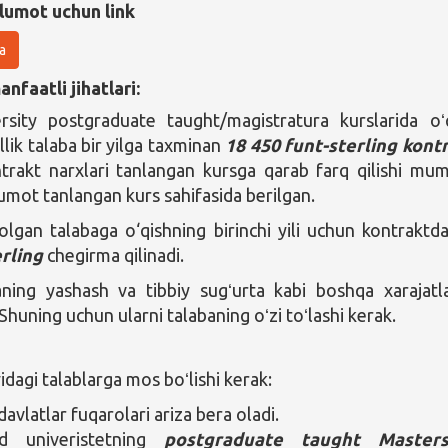
lumot uchun link
a
nfaatli jihatlari:
rsity postgraduate taught/magistratura kurslarida oʻ
lik talaba bir yilga taxminan
18 450 funt-sterling
kont
ntrakt narxlari tanlangan kursga qarab farq qilishi mum
lumot tanlangan kurs sahifasida berilgan.
 olgan talabaga o‘qishning birinchi yili uchun kontrakt
erling
chegirma qilinadi.
ning yashash va tibbiy sugʻurta kabi boshqa xarajatla
huning uchun ularni talabaning oʻzi toʻlashi kerak.
agi talablarga mos boʻlishi kerak:
avlatlar fuqarolari ariza bera oladi.
d univeristetning
postgraduate taught Master