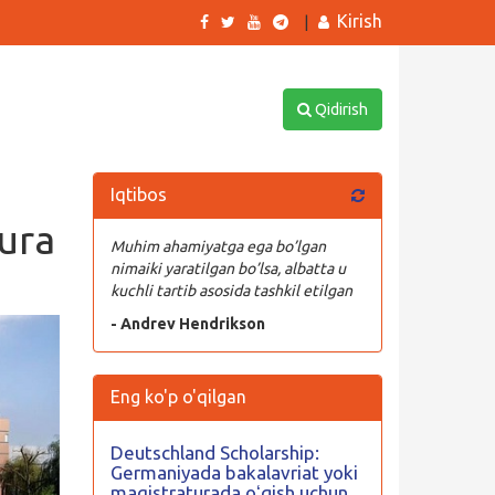
Kirish
|
Qidirish
Iqtibos
tura
Muhim ahamiyatga ega bo’lgan
nimaiki yaratilgan bo’lsa, albatta u
kuchli tartib asosida tashkil etilgan
- Andrev Hendrikson
Eng ko'p o'qilgan
Deutschland Scholarship:
Germaniyada bakalavriat yoki
magistraturada oʻqish uchun