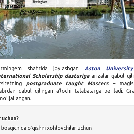
Birmingem shahrida joylashgan
Aston University
nternational Scholarship
dasturiga
arizalar qabul qi
rsitetning
postgraduate taught Masters
– magist
abrdan qabul qilingan a’lochi talabalarga beriladi. G
 moʻljallangan.
r uchun?
 bosqichida oʻqishni xohlovchilar uchun