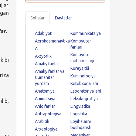
jjat
agan
Sohalar
Davlatlar
dar
.
Adabiyot
Kommunikatsiya
Aerokosmonavtika
Kompyuter
fanlari
AI
Kompyuter
Aktyorlik
kibi
muhandisligi
Amaliy fanlar
Koreys tili
Amaliy fanlar va
riza
Kriminologiya
Gumanitar
yordam
Kutubxona ishi
Anatomiya
Laboratoriya ishi
Animatsiya
Leksikografiya
ilib,
Aniq fanlar
Lingvistika
Antrapologiya
Logistika
Arab tili
Loyihalarni
boshqarish
Arxeologiya
Madaniyat