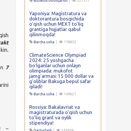
Biznesni boshqarish
|
227377
Yaponiya: Magistratura va
doktorantura bosqichida
oʻqish uchun MEXT toʻliq
grantiga hujjatlar qabul
qilinmoqda!
qish
rakt
Barcha soha
|
178833
kin.
ClimateScience Olympiad
2024: 25 yoshgacha
boʻlganlar uchun onlayn
dan
7
olimpiada: mukofot
jamgʻarmasi 15 000 dollar va
gʻoliblar Bakuga bepul safar
rini
qiladi!
Barcha soha
|
149621
Rossiya: Bakalavriat va
magistraturada o’qish uchun
to’liq grant va oylik
stipendiya!
s
–
Dasturlash
|
143838