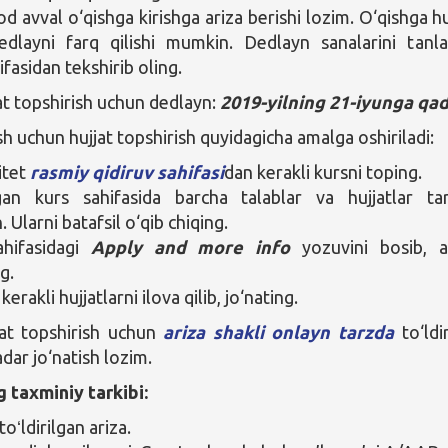
 avval o‘qishga kirishga ariza berishi lozim. O‘qishga hu
dedlayni farq qilishi mumkin. Dedlayn sanalarini tanl
ifasidan tekshirib oling.
at topshirish uchun dedlayn:
2019-yilning 21-iyunga qa
sh uchun hujjat topshirish quyidagicha amalga oshiriladi:
itet
rasmiy qidiruv sahifasi
dan kerakli kursni toping.
an kurs sahifasida barcha talablar va hujjatlar tar
. Ularni batafsil o‘qib chiqing.
ahifasidagi
Apply and more info
yozuvini bosib, a
ng.
kerakli hujjatlarni ilova qilib, jo‘nating.
jat topshirish uchun
ariza shakli onlayn tarzda
to‘ldir
dar jo‘natish lozim.
g taxminiy tarkibi:
oʻldirilgan ariza.