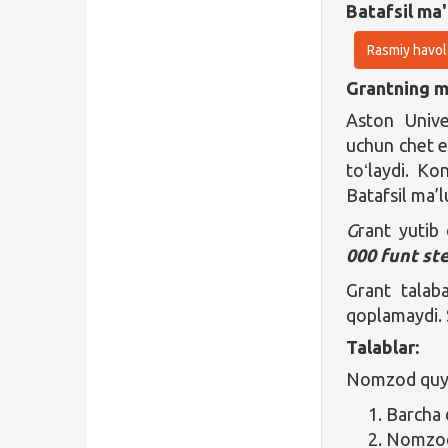
Batafsil ma'
Rasmiy havol
Grantning ma
Aston Unive
uchun chet el
toʻlaydi. Ko
Batafsil ma’
G
rant yutib
000 funt st
Grant talaba
qoplamaydi. S
Talablar:
Nomzod quyid
Barcha d
Nomzo