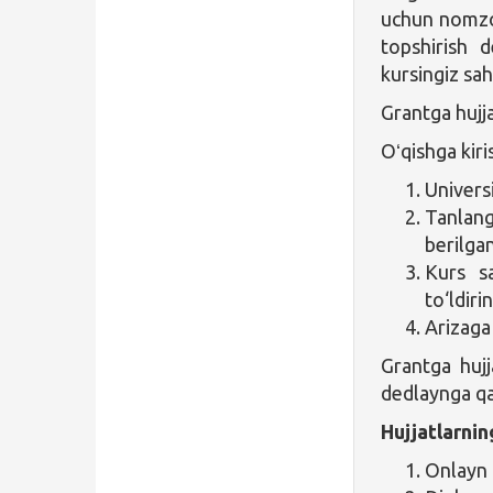
uchun nomzod
topshirish 
kursingiz sah
Grantga hujj
Oʻqishga kiri
Univers
Tanlang
berilgan
Kurs s
to‘ldiri
Arizaga 
Grantga huj
dedlaynga qa
Hujjatlarnin
Onlayn t