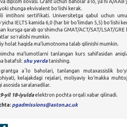
va diplom ilovasi. Grant uchun baholar a’lo, ya’ni A/AAB 
yoki shunga ekvivalent boʻlishi kerak.
tili imtihoni sertifikati. Universitetga qabul uchun um
ʻyicha IELTS kamida 6,0 (har bir bo‘limdan 5,5) boʻlishi ke
gan kursga qarab qoʻshimcha GMAT/ACT/SAT/LSAT/GRE 
atlar soʻralishi mumkin.
iy holat haqida ma’lumotnoma talab qilinishi mumkin.
himcha ma’lumotlarni tanlangan kurs sahifasidan aniql
a batafsil:
shu yerda
tanishing.
rantga aʼlo baholari, tanlangan mutaxassislik boʻy
lohiyati, kelajakdagi rejalari, moliyaviy ko‘makka muhtojl
gi asosida saralanadilar.
9-yil 18-iyulda
elektron pochta orqali xabar qilinadi.
chta:
pgadmissions@aston.ac.uk