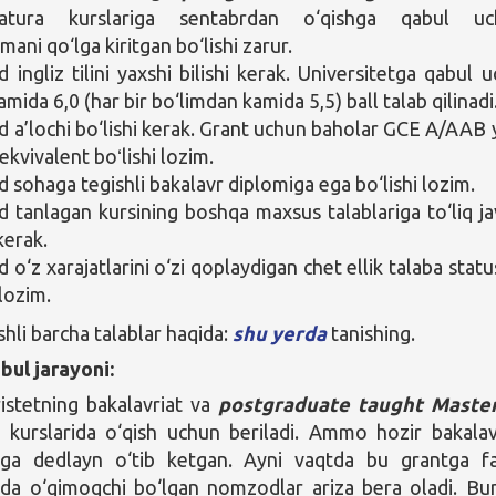
ratura kurslariga sentabrdan o‘qishga qabul uc
mani qo‘lga kiritgan bo‘lishi zarur.
ingliz tilini yaxshi bilishi kerak. Universitetga qabul u
mida 6,0 (har bir bo‘limdan kamida 5,5) ball talab qilinadi
a’lochi bo‘lishi kerak. Grant uchun baholar GCE A/AAB 
ekvivalent boʻlishi lozim.
sohaga tegishli bakalavr diplomiga ega bo‘lishi lozim.
tanlagan kursining boshqa maxsus talablariga to‘liq j
kerak.
o‘z xarajatlarini o‘zi qoplaydigan chet ellik talaba statu
 lozim.
hli barcha talablar haqida:
shu yerda
tanishing.
bul jarayoni:
istetning bakalavriat va
postgraduate taught Maste
 kurslarida o‘qish uchun beriladi. Ammo hozir bakalav
ga dedlayn o‘tib ketgan. Ayni vaqtda bu grantga f
ada o‘qimoqchi bo‘lgan nomzodlar ariza bera oladi. Bu