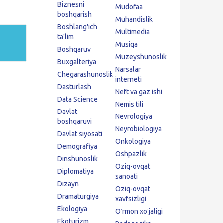
Biznesni
Mudofaa
boshqarish
Muhandislik
Boshlang'ich
Multimedia
ta'lim
Musiqa
Boshqaruv
Muzeyshunoslik
Buxgalteriya
Narsalar
Chegarashunoslik
interneti
Dasturlash
Neft va gaz ishi
Data Science
Nemis tili
Davlat
Nevrologiya
boshqaruvi
Neyrobiologiya
Davlat siyosati
Onkologiya
Demografiya
Oshpazlik
Dinshunoslik
Oziq-ovqat
Diplomatiya
sanoati
Dizayn
Oziq-ovqat
Dramaturgiya
xavfsizligi
Ekologiya
Oʻrmon xoʻjaligi
Ekoturizm