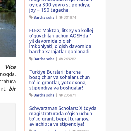
oyiga 300 yevro stipendiya;
joy – 150 tagacha!
Barcha soha
|
301874
FLEX: Maktab, litsey va kollej
oʻquvchilari uchun AQSHda 1
yil davomida oʻqish
imkoniyati; oʻqish davomida
barcha xarajatlar qoplanadi!
Barcha soha
|
269282
Vice
Turkiye Burslari: barcha
lmoqda.
bosqichlar va sohalar uchun
ratura
to’liq grantlar, yotoqxona,
stipendiya va boshqalar!
rant
bir
Barcha soha
|
235871
Schwarzman Scholars: Xitoyda
magistraturada oʻqish uchun
toʻliq grant, bepul turar joy,
aviachipta va stipendiya!