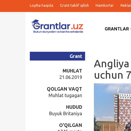
Loyiha haqida
Grant taklif qilish
Hamkorlar
Rekla
GRANTLAR
Grantlar
Tanlovlar
Grant
Angliya
Ishlar
MUHLAT
uchun 7
21.06.2019
Kurslar
QOLGAN VAQT
Muhlat tugagan
Blog
HUDUD
Buyuk Britaniya
Yana
O'QILGAN