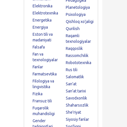
Pedagogika
Elektronika
Planetologiya
Elektrotexnika
Psixologiya
Energetika
Qishloq xo'jaligi
Energiya
Qurilish
Eston tili va
Raqamli
madaniyati
texnologiyalar
Falsafa
Raqqoslik
Fan va
Rassomchilik
texnologiyalar
Robototexnika
Fanlar
Rus tili
Farmatsevtika
Salomatlik
Filologiya va
San'at
lingvistika
San'at tarixi
Fizika
Savodxonlik
Fransuz tili
Shaharsozlik
Fuqarolik
She'riyat
muhandisligi
Siyosiy fanlar
Gender
tadqiqotlari
Sog'liqni