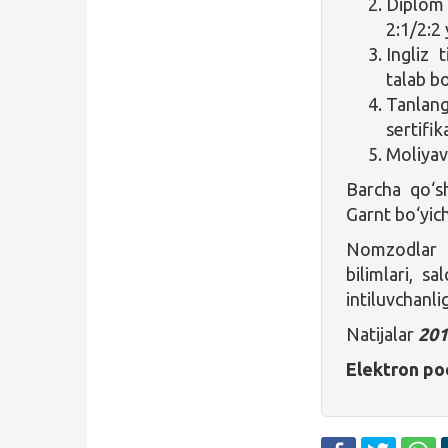
Diplom 
2:1/2:2 
Ingliz 
talab bo
Tanlan
sertifik
Moliyav
Barcha qo‘s
Garnt bo‘yich
Nomzodlar g
bilimlari, sa
intiluvchanli
Natijalar
201
Elektron po