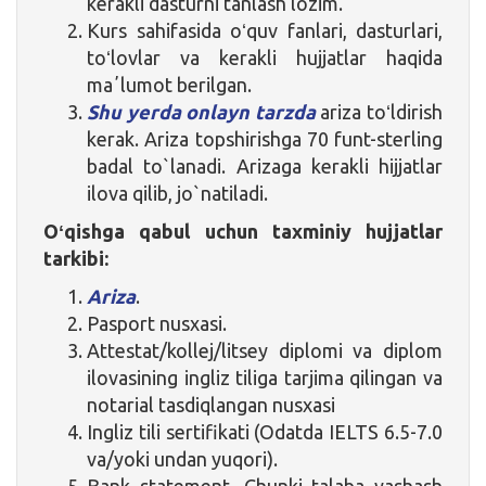
kerakli dasturni tanlash lozim.
Kurs sahifasida oʻquv fanlari, dasturlari,
toʻlovlar va kerakli hujjatlar haqida
maʼlumot berilgan.
Shu yerda onlayn tarzda
ariza toʻldirish
kerak. Ariza topshirishga 70 funt-sterling
badal to`lanadi. Arizaga kerakli hijjatlar
ilova qilib, jo`natiladi.
Oʻqishga qabul uchun taxminiy hujjatlar
tarkibi:
Ariza
.
Pasport nusxasi.
Attestat/kollej/litsey diplomi va diplom
ilovasining ingliz tiliga tarjima qilingan va
notarial tasdiqlangan nusxasi
Ingliz tili sertifikati (Odatda IELTS 6.5-7.0
va/yoki undan yuqori).
Bank statement. Chunki talaba yashash