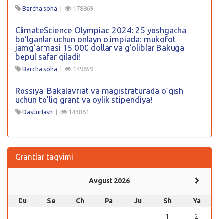
Barcha soha
|
178869
ClimateScience Olympiad 2024: 25 yoshgacha
boʻlganlar uchun onlayn olimpiada: mukofot
jamgʻarmasi 15 000 dollar va gʻoliblar Bakuga
bepul safar qiladi!
Barcha soha
|
149659
Rossiya: Bakalavriat va magistraturada o’qish
uchun to’liq grant va oylik stipendiya!
Dasturlash
|
143861
Grantlar taqvimi
Avgust 2026
Du
Se
Ch
Pa
Ju
Sh
Ya
1
2