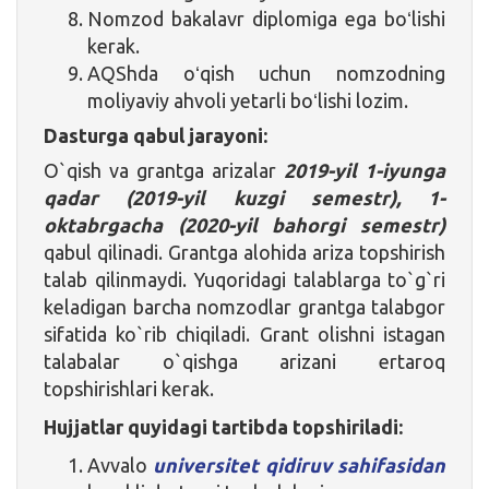
Nomzod bakalavr diplomiga ega boʻlishi
kerak.
AQShda oʻqish uchun nomzodning
moliyaviy ahvoli yetarli boʻlishi lozim.
Dasturga qabul jarayoni:
O`qish va grantga arizalar
2019-yil 1-iyunga
qadar (2019-yil kuzgi semestr), 1-
oktabrgacha (2020-yil bahorgi semestr)
qabul qilinadi. Grantga alohida ariza topshirish
talab qilinmaydi. Yuqoridagi talablarga to`g`ri
keladigan barcha nomzodlar grantga talabgor
sifatida ko`rib chiqiladi. Grant olishni istagan
talabalar o`qishga arizani ertaroq
topshirishlari kerak.
Hujjatlar quyidagi tartibda topshiriladi:
Avvalo
universitet qidiruv sahifasidan