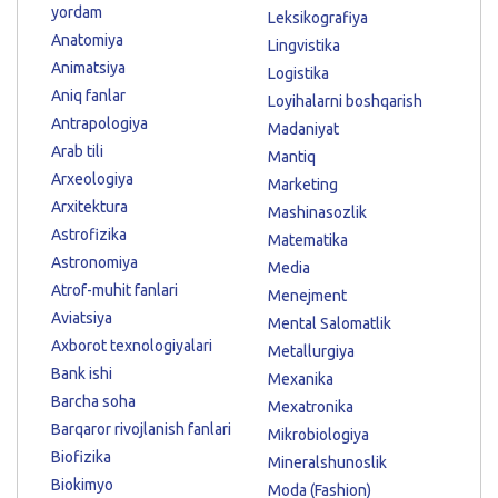
yordam
Leksikografiya
Anatomiya
Lingvistika
Animatsiya
Logistika
Aniq fanlar
Loyihalarni boshqarish
Antrapologiya
Madaniyat
Arab tili
Mantiq
Arxeologiya
Marketing
Arxitektura
Mashinasozlik
Astrofizika
Matematika
Astronomiya
Media
Atrof-muhit fanlari
Menejment
Aviatsiya
Mental Salomatlik
Axborot texnologiyalari
Metallurgiya
Bank ishi
Mexanika
Barcha soha
Mexatronika
Barqaror rivojlanish fanlari
Mikrobiologiya
Biofizika
Mineralshunoslik
Biokimyo
Moda (Fashion)