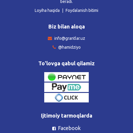
beradi.
Loyiha haqida
Foydalanish bitimi
Biz bilan aloqa
info@grantlar.uz
@hamidziyo
To'lovga qabul qilamiz
Ijtimoiy tarmoqlarda
Facebook