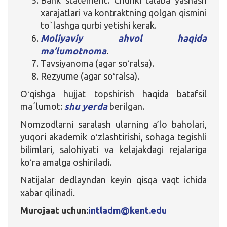
xarajatlari va kontraktning qolgan qismini
to`lashga qurbi yetishi kerak.
Moliyaviy ahvol haqida
ma’lumotnoma
.
Tavsiyanoma (agar soʻralsa).
Rezyume (agar soʻralsa).
Oʻqishga hujjat topshirish haqida batafsil
maʼlumot:
shu yerda
berilgan.
Nomzodlarni saralash ularning a’lo baholari,
yuqori akademik oʻzlashtirishi, sohaga tegishli
bilimlari, salohiyati va kelajakdagi rejalariga
koʻra amalga oshiriladi.
Natijalar dedlayndan keyin qisqa vaqt ichida
xabar qilinadi.
Murojaat uchun:
intladm@kent.edu