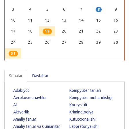
3
4
5
6
7
9
8
10
11
12
13
14
15
16
17
18
20
21
22
23
19
24
25
26
27
28
29
30
31
Sohalar
Davlatlar
Adabiyot
Kompyuter fanlari
Aerokosmonavtika
Kompyuter muhandisligi
AI
Koreys tili
Aktyorlik
Kriminologiya
Amaliy fanlar
Kutubxona ishi
Amaliy fanlar va Gumanitar
Laboratoriya ishi