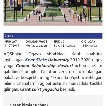
Kirish
Grant
MUHLAT
QOLGAN VAQT
HUDUD
O'QILGAN
31.07.2019
Muhlat tugagan
Buyuk Britaniya
1969 marta
AQShning Ogayo shtatidagi Kent shahrida
joylashgan
Kent State
University
2019-2020-oʻquv
yiliga
Global Scholarship dasturi
uchun arizalar
qabulini eʼlon qildi. Grant universitetda o`qitiladigan
bakalavr bosqichlarining 1-kursida oʻqishni xohlagan
bilimli talabalarni ragʻbatlantirish maqsadida tashkil
qilingan. Grant
to`rt yilgacha
beriladi.
Grant kimlar uchun?