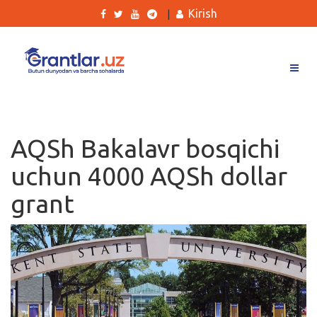
Kirish
|
Grantlar
Tanlovlar
AQSh Bakalavr bosqichi
Ishlar
uchun 4000 AQSh dollar
Kurslar
grant
Blog
Yana
Qidirish