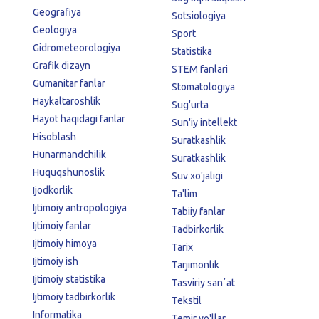
Geografiya
Sotsiologiya
Geologiya
Sport
Gidrometeorologiya
Statistika
Grafik dizayn
STEM fanlari
Gumanitar fanlar
Stomatologiya
Haykaltaroshlik
Sug'urta
Hayot haqidagi fanlar
Sun'iy intellekt
Hisoblash
Suratkashlik
Hunarmandchilik
Suratkashlik
Huquqshunoslik
Suv xo'jaligi
Ijodkorlik
Ta'lim
Ijtimoiy antropologiya
Tabiiy fanlar
Ijtimoiy fanlar
Tadbirkorlik
Ijtimoiy himoya
Tarix
Ijtimoiy ish
Tarjimonlik
Ijtimoiy statistika
Tasviriy sanʼat
Ijtimoiy tadbirkorlik
Tekstil
Informatika
Temir yo'llar