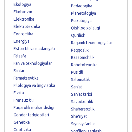
Ekologiya
Pedagogika
Ekoturizm
Planetologiya
Elektronika
Psixologiya
Elektrotexnika
Qishloq xo'jaligi
Energetika
Qurilish
Energiya
Raqamli texnologiyalar
Eston tili va madaniyati
Raqqoslik
Falsafa
Rassomchilik
Fan va texnologiyalar
Robototexnika
Fanlar
Rus tili
Farmatsevtika
Salomatlik
Filologiya va lingvistika
San'at
Fizika
San'at tarixi
Fransuz tili
Savodxonlik
Fuqarolik muhandisligi
Shaharsozlik
Gender tadqiqotlari
She'riyat
Genetika
Siyosiy fanlar
Geofizika
Sog'liqni saqlash