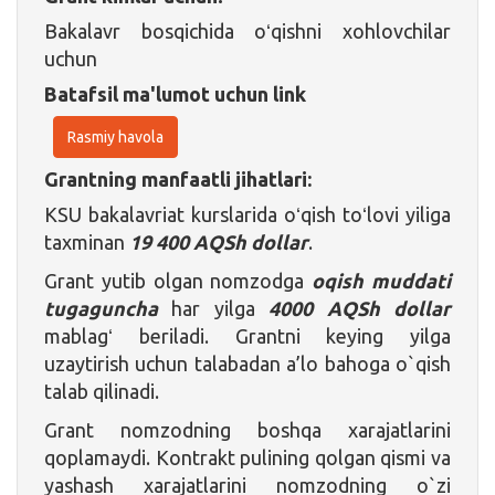
Bakalavr bosqichida oʻqishni xohlovchilar
uchun
Batafsil ma'lumot uchun link
Rasmiy havola
Grantning manfaatli jihatlari:
KSU bakalavriat kurslarida oʻqish toʻlovi yiliga
taxminan
19 400 AQSh dollar
.
Grant yutib olgan nomzodga
oqish muddati
tugaguncha
har yilga
4000 AQSh dollar
mablagʻ beriladi. Grantni keying yilga
uzaytirish uchun talabadan a’lo bahoga o`qish
talab qilinadi.
Grant nomzodning boshqa xarajatlarini
qoplamaydi. Kontrakt pulining qolgan qismi va
yashash xarajatlarini nomzodning o`zi