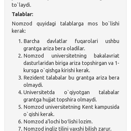
to`laydi
.
Talablar:
Nomzod quyidagi talablarga mos bo`lishi
kerak:
Barcha davlatlar fuqarolari ushbu
grantga ariza bera oladilar.
Nomzod universitetning bakalavriat
dasturlaridan biriga ariza topshirgan va 1-
kursga o`qishga kirishi kerak.
Rezident talabalar bu grantga ariza bera
olmaydi.
Universitetda o`qiyotgan talabalar
grantga hujjat topshira olmaydi.
Nomzod universitetning Kent kampusida
o`qishi kerak.
Nomzod a’lochi boʻlishi lozim.
Nomzod ingliz tilini yaxshi bilish zarur.