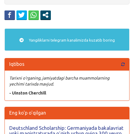
Yangiliklarni
telegram
kanalimizda kuzatib boring
Iqtibos
Tarixni o‘rganing, jamiyatdagi barcha muammolarning
yechimi tarixda mavjud.
- Uinston Cherchill
Eng ko'p o'qilgan
Deutschland Scholarship: Germaniyada bakalavriat
yoki magistraturada oʻqish uchun oyiga 300 yevro