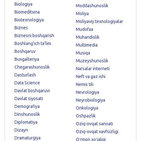
Biologiya
Moddashunoslik
Biomeditsina
Moliya
Biotexnologiya
Moliyaviy texnologiyalar
Biznes
Mudofaa
Biznesni boshqarish
Muhandislik
Boshlang'ich ta'lim
Multimedia
Boshqaruv
Musiqa
Buxgalteriya
Muzeyshunoslik
Chegarashunoslik
Narsalar interneti
Dasturlash
Neft va gaz ishi
Data Science
Nemis tili
Davlat boshqaruvi
Nevrologiya
Davlat siyosati
Neyrobiologiya
Demografiya
Onkologiya
Dinshunoslik
Oshpazlik
Diplomatiya
Oziq-ovqat sanoati
Dizayn
Oziq-ovqat xavfsizligi
Dramaturgiya
Oʻrmon xoʻjaligi