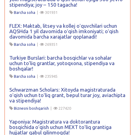
stipendiya; joy – 150 tagacha!
Barcha soha
|
301931
FLEX: Maktab, litsey va kollej oʻquvchilari uchun
AQSHda 1 yil davomida oʻqish imkoniyati; oʻqish
davomida barcha xarajatlar qoplanadi!
Barcha soha
|
269351
Turkiye Burslari: barcha bosqichlar va sohalar
uchun to’liq grantlar, yotoqxona, stipendiya va
boshqalar!
Barcha soha
|
235945
Schwarzman Scholars: Xitoyda magistraturada
oʻqish uchun toʻliq grant, bepul turar joy, aviachipta
va stipendiya!
Biznesni boshqarish
|
227420
Yaponiya: Magistratura va doktorantura
bosqichida oʻqish uchun MEXT toʻliq grantiga
hujjatlar qabul qilinmoqda!