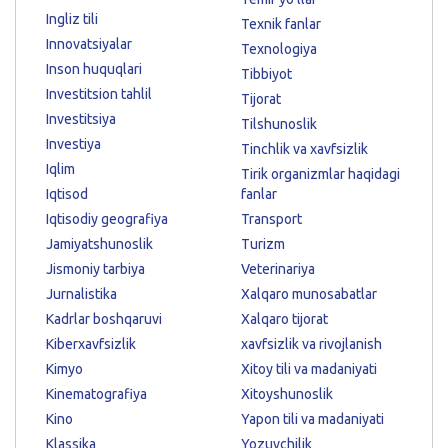
Ingliz tili
Texnik fanlar
Innovatsiyalar
Texnologiya
Inson huquqlari
Tibbiyot
Investitsion tahlil
Tijorat
Investitsiya
Tilshunoslik
Investiya
Tinchlik va xavfsizlik
Iqlim
Tirik organizmlar haqidagi
Iqtisod
fanlar
Iqtisodiy geografiya
Transport
Jamiyatshunoslik
Turizm
Jismoniy tarbiya
Veterinariya
Jurnalistika
Xalqaro munosabatlar
Kadrlar boshqaruvi
Xalqaro tijorat
Kiberxavfsizlik
xavfsizlik va rivojlanish
Kimyo
Xitoy tili va madaniyati
Kinematografiya
Xitoyshunoslik
Kino
Yapon tili va madaniyati
Klassika
Yozuvchilik