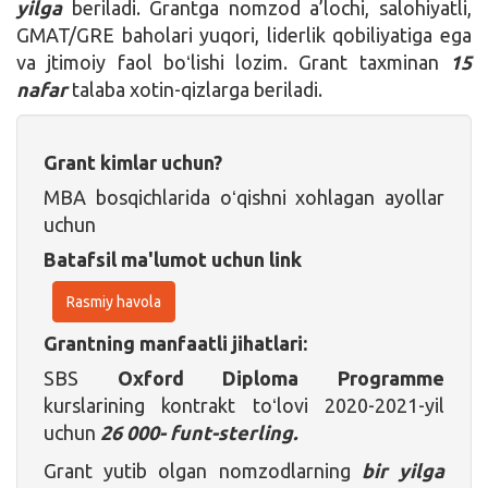
yilga
beriladi. Grantga nomzod a’lochi, salohiyatli,
GMAT/GRE baholari yuqori, liderlik qobiliyatiga ega
va jtimoiy faol boʻlishi lozim. Grant taxminan
15
nafar
talaba xotin-qizlarga beriladi.
Grant kimlar uchun?
MBA bosqichlarida oʻqishni xohlagan ayollar
uchun
Batafsil ma'lumot uchun link
Rasmiy havola
Grantning manfaatli jihatlari:
SBS
Oxford Diploma Programme
kurslarining kontrakt toʻlovi 2020-2021-yil
uchun
26 000- funt-sterling.
Grant yutib olgan nomzodlarning
bir yilga