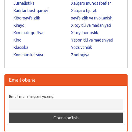
Jurnalistika
Xalqaro munosabatlar
Kadrlar boshqaruvi
Xalqaro tijorat
Kiberxavfsizlik
xavfsizlik va rivojlanish
Kimyo
Xitoy tili va madaniyati
Kinematografiya
Xitoyshunoslik
Kino
Yapon tili va madaniyati
Klassika
Yozuvchilik
Kommunikatsiya
Zoologiya
Email obuna
Email manzilingizni yozing: