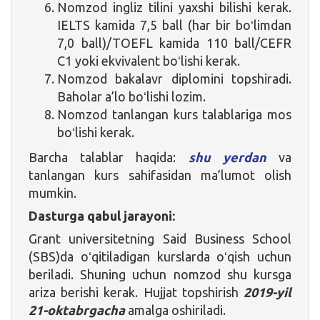
Nomzod ingliz tilini yaxshi bilishi kerak.
IELTS kamida 7,5 ball (har bir boʻlimdan
7,0 ball)/TOEFL kamida 110 ball/CEFR
C1 yoki ekvivalent boʻlishi kerak.
Nomzod bakalavr diplomini topshiradi.
Baholar a’lo boʻlishi lozim.
Nomzod tanlangan kurs talablariga mos
boʻlishi kerak.
Barcha talablar haqida:
shu yerdan
va
tanlangan kurs sahifasidan ma’lumot olish
mumkin.
Dasturga qabul jarayoni:
Grant universitetning Said Business School
(SBS)da oʻqitiladigan kurslarda oʻqish uchun
beriladi. Shuning uchun nomzod shu kursga
ariza berishi kerak. Hujjat topshirish
2019-yil
21-oktabrgacha
amalga oshiriladi.