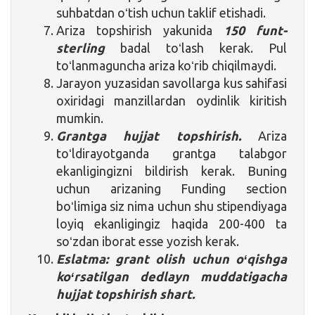
suhbatdan oʻtish uchun taklif etishadi.
Ariza topshirish yakunida
150 funt-
sterling
badal toʻlash kerak. Pul
toʻlanmaguncha ariza koʻrib chiqilmaydi.
Jarayon yuzasidan savollarga kus sahifasi
oxiridagi manzillardan oydinlik kiritish
mumkin.
Grantga hujjat topshirish.
Ariza
toʻldirayotganda grantga talabgor
ekanligingizni bildirish kerak. Buning
uchun arizaning Funding section
boʻlimiga siz nima uchun shu stipendiyaga
loyiq ekanligingiz haqida 200-400 ta
soʻzdan iborat esse yozish kerak.
Eslatma: grant olish uchun oʻqishga
koʻrsatilgan dedlayn muddatigacha
hujjat topshirish shart.