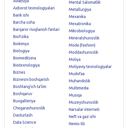
Aviatsiya
Mental Salomatlik
Axborot texnologiyalari
Metallurgiya
Bank ishi
Mexanika
Barcha soha
Mexatronika
Barqaror rivojlanish fanlari
Mikrobiologiya
Biofizika
Mineralshunoslik
Biokimyo
Moda (Fashion)
Biologiya
Moddashunoslik
Biomeditsina
Moliya
Biotexnologiya
Moliyaviy texnologiyalar
Biznes
Mudofaa
Biznesni boshqarish
Muhandislik
Boshlang'ich ta'lim
Multimedia
Boshqaruv
Musiqa
Buxgalteriya
Muzeyshunoslik
Chegarashunoslik
Narsalar interneti
Dasturlash
Neft va gaz ishi
Data Science
Nemis tili