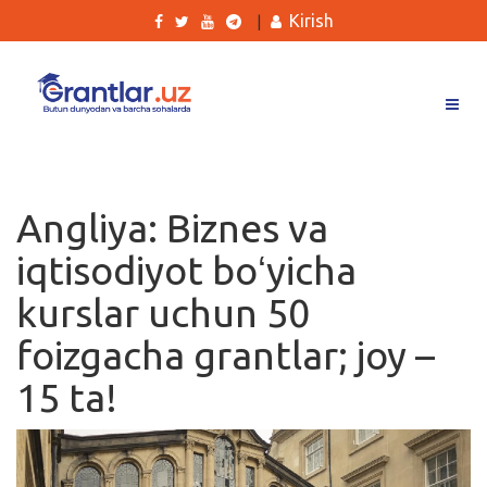
Kirish
|
Grantlar
Tanlovlar
Angliya: Biznes va
Ishlar
iqtisodiyot boʻyicha
Kurslar
kurslar uchun 50
Blog
foizgacha grantlar; joy –
Yana
15 ta!
Qidirish