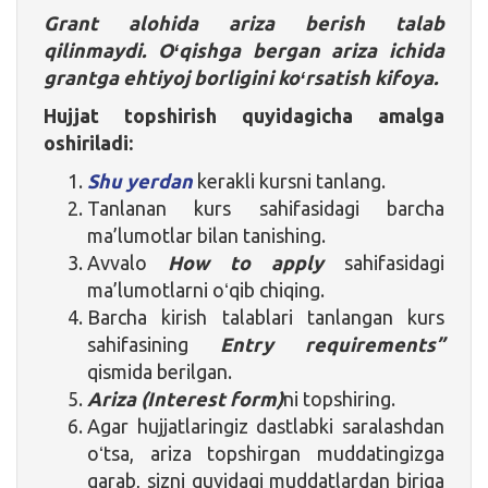
G
rant alohida ariza berish talab
qilinmaydi. Oʻqishga bergan ariza ichida
grantga ehtiyoj borligini koʻrsatish kifoya.
Hujjat
topshirish quyidagicha amalga
oshiriladi:
Shu yerdan
kerakli kursni tanlang.
Tanlanan kurs sahifasidagi barcha
ma’lumotlar bilan tanishing.
Avvalo
How to apply
sahifasidagi
ma’lumotlarni oʻqib chiqing.
Barcha kirish talablari tanlangan kurs
sahifasining
Entry requirements”
qismida berilgan.
Ariza (Interest form)
ni topshiring.
Agar hujjatlaringiz dastlabki saralashdan
oʻtsa, ariza topshirgan muddatingizga
qarab, sizni quyidagi muddatlardan biriga