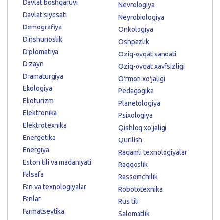
Davlat boshqaruvi
Nevrologiya
Davlat siyosati
Neyrobiologiya
Demografiya
Onkologiya
Dinshunoslik
Oshpazlik
Diplomatiya
Oziq-ovqat sanoati
Dizayn
Oziq-ovqat xavfsizligi
Dramaturgiya
Oʻrmon xoʻjaligi
Ekologiya
Pedagogika
Ekoturizm
Planetologiya
Elektronika
Psixologiya
Elektrotexnika
Qishloq xo'jaligi
Energetika
Qurilish
Energiya
Raqamli texnologiyalar
Eston tili va madaniyati
Raqqoslik
Falsafa
Rassomchilik
Fan va texnologiyalar
Robototexnika
Fanlar
Rus tili
Farmatsevtika
Salomatlik