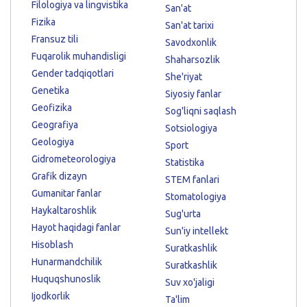
Filologiya va lingvistika
San'at
Fizika
San'at tarixi
Fransuz tili
Savodxonlik
Fuqarolik muhandisligi
Shaharsozlik
Gender tadqiqotlari
She'riyat
Genetika
Siyosiy fanlar
Geofizika
Sog'liqni saqlash
Geografiya
Sotsiologiya
Geologiya
Sport
Gidrometeorologiya
Statistika
Grafik dizayn
STEM fanlari
Gumanitar fanlar
Stomatologiya
Haykaltaroshlik
Sug'urta
Hayot haqidagi fanlar
Sun'iy intellekt
Hisoblash
Suratkashlik
Hunarmandchilik
Suratkashlik
Huquqshunoslik
Suv xo'jaligi
Ijodkorlik
Ta'lim