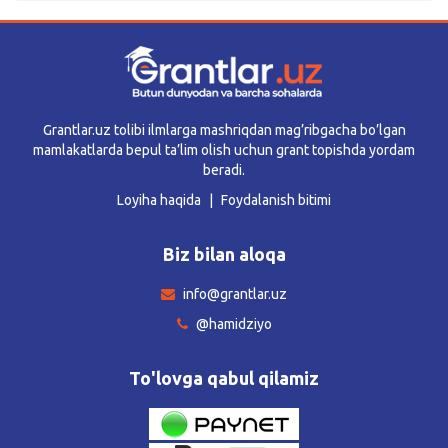
Grantlar.uz tolibi ilmlarga mashriqdan mag’ribgacha bo’lgan
mamlakatlarda bepul ta’lim olish uchun grant topishda yordam
beradi.
Loyiha haqida
Foydalanish bitimi
Biz bilan aloqa
info@grantlar.uz
@hamidziyo
To'lovga qabul qilamiz