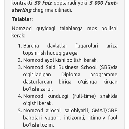
kontrakti
50 foiz
qoplanadi yoki
5 000 funt-
sterling
chegirma qilinadi.
Talablar:
Nomzod quyidagi talablarga mos boʻlishi
kerak:
Barcha davlatlar fuqarolari ariza
topshirish huquqiga ega.
Nomzod ayol kishi boʻlishi kerak.
Nomzod Said Business School (SBS)da
oʻqitiladigan Diploma programme
dasturlardan biriga oʻqishga kirgan
boʻlishi zarur.
Nomzod kunduzgi (full-time) shaklda
oʻqishi kerak.
Nomzod a’lochi, salohiyatli, GMAT/GRE
baholari yuqori, intizomli, ijtimoiy faol
boʻlishi lozim.