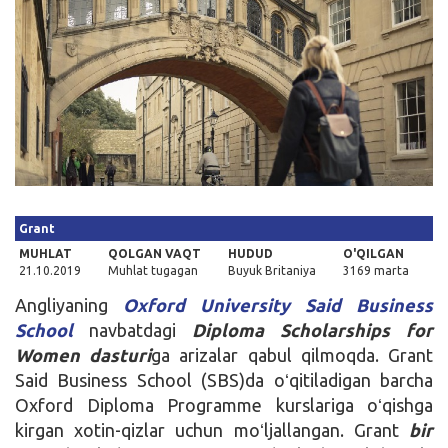
Kirish
Grant
MUHLAT
QOLGAN VAQT
HUDUD
O'QILGAN
21.10.2019
Muhlat tugagan
Buyuk Britaniya
3169 marta
Angliyaning
Oxford University Said Business
School
navbatdagi
Diploma Scholarships for
Women dasturi
ga arizalar qabul qilmoqda. Grant
Said Business School (SBS)da oʻqitiladigan barcha
Oxford Diploma Programme kurslariga oʻqishga
kirgan xotin-qizlar uchun moʻljallangan. Grant
bir