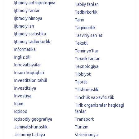
Ijtimoiy antropologiya
Tabiiy fanlar
Ijtimoiy fanlar
Tadbirkorlik
Ijtimoiy himoya
Tarix
Ijtimoiy ish
Tarjimonlik
Ijtimoiy statistika
Tasviriy sanʼat
Ijtimoiy tadbirkorlik
Tekstil
Informatika
Temir yo'llar
Ingliz tili
Texnik fanlar
Innovatsiyalar
Texnologiya
Inson huquqlari
Tibbiyot
Investitsion tahlil
Tijorat
Investitsiya
Tilshunoslik
Investiya
Tinchlik va xavfsizlik
Iqlim
Tirik organizmlar haqidagi
Iqtisod
fanlar
Iqtisodiy geografiya
Transport
Jamiyatshunoslik
Turizm
Jismoniy tarbiya
Veterinariya