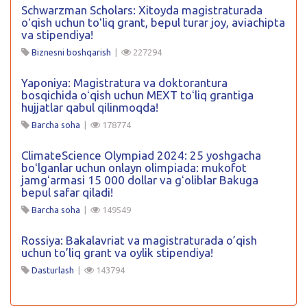
Schwarzman Scholars: Xitoyda magistraturada
oʻqish uchun toʻliq grant, bepul turar joy, aviachipta
va stipendiya!
Biznesni boshqarish
|
227294
Yaponiya: Magistratura va doktorantura
bosqichida oʻqish uchun MEXT toʻliq grantiga
hujjatlar qabul qilinmoqda!
Barcha soha
|
178774
ClimateScience Olympiad 2024: 25 yoshgacha
boʻlganlar uchun onlayn olimpiada: mukofot
jamgʻarmasi 15 000 dollar va gʻoliblar Bakuga
bepul safar qiladi!
Barcha soha
|
149549
Rossiya: Bakalavriat va magistraturada o’qish
uchun to’liq grant va oylik stipendiya!
Dasturlash
|
143794