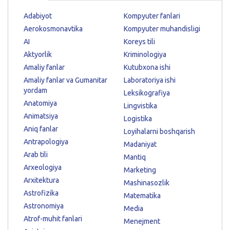
Adabiyot
Kompyuter fanlari
Aerokosmonavtika
Kompyuter muhandisligi
AI
Koreys tili
Aktyorlik
Kriminologiya
Amaliy fanlar
Kutubxona ishi
Amaliy fanlar va Gumanitar
Laboratoriya ishi
yordam
Leksikografiya
Anatomiya
Lingvistika
Animatsiya
Logistika
Aniq fanlar
Loyihalarni boshqarish
Antrapologiya
Madaniyat
Arab tili
Mantiq
Arxeologiya
Marketing
Arxitektura
Mashinasozlik
Astrofizika
Matematika
Astronomiya
Media
Atrof-muhit fanlari
Menejment