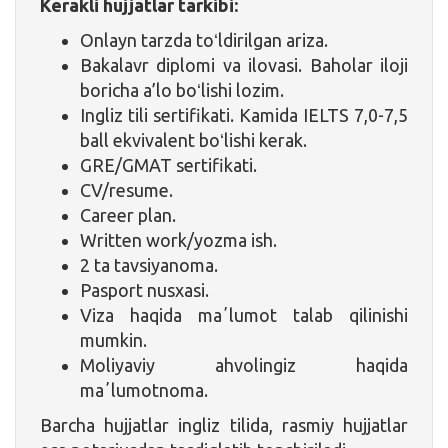
Kerakli hujjatlar tarkibi:
Onlayn tarzda toʻldirilgan ariza.
Bakalavr diplomi va ilovasi. Baholar iloji
boricha a’lo boʻlishi lozim.
Ingliz tili sertifikati. Kamida IELTS 7,0-7,5
ball ekvivalent boʻlishi kerak.
GRE/GMAT sertifikati.
CV/resume.
Career plan.
Written work/yozma ish.
2 ta tavsiyanoma.
Pasport nusxasi.
Viza haqida maʼlumot talab qilinishi
mumkin.
Moliyaviy ahvolingiz haqida
maʼlumotnoma.
Barcha hujjatlar ingliz tilida, rasmiy hujjatlar