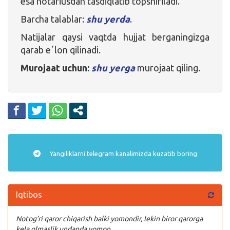
esa notariusdan tasdiqlatib topshiriladi.
Barcha talablar:
shu yerda
.
Natijalar qaysi vaqtda hujjat berganingizga
qarab eʼlon qilinadi.
Murojaat uchun:
shu yerga
murojaat qiling.
Yangiliklarni
telegram
kanalimizda kuzatib boring
Iqtibos
Notog’ri qaror chiqarish balki yomondir, lekin biror qarorga
kela olmaslik undanda yomon.