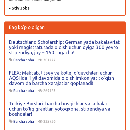
- Stiv Jobs
Eng ko'p o'qilgan
Deutschland Scholarship: Germaniyada bakalavriat
yoki magistraturada oʻqish uchun oyiga 300 yevro
stipendiya; joy – 150 tagacha!
Barcha soha
|
301777
FLEX: Maktab, litsey va kollej oʻquvchilari uchun
AQSHda 1 yil davomida oʻqish imkoniyati; oʻqish
davomida barcha xarajatlar qoplanadi!
Barcha soha
|
269123
Turkiye Burslari: barcha bosqichlar va sohalar
uchun to’liq grantlar, yotoqxona, stipendiya va
boshqalar!
Barcha soha
|
235736