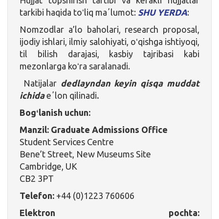
tarkibi haqida toʻliq maʼlumot:
SHU YERDA
:
Nomzodlar a’lo baholari, research proposal,
ijodiy ishlari, ilmiy salohiyati, oʻqishga ishtiyoqi,
til bilish darajasi, kasbiy tajribasi kabi
mezonlarga koʻra saralanadi.
Natijalar
dedlayndan keyin qisqa muddat
ichida
eʼlon qilinadi
.
Bogʻlanish uchun:
Manzil: Graduate Admissions Office
Student Services Centre
Bene’t Street, New Museums Site
Cambridge, UK
CB2 3PT
Telefon:
+44 (0)1223 760606
Elektron pochta: