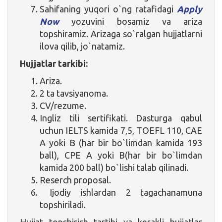
Sahifaning yuqori o`ng ratafidagi
Apply
Now
yozuvini bosamiz va ariza
topshiramiz. Arizaga so`ralgan hujjatlarni
ilova qilib, jo`natamiz.
Hujjatlar tarkibi:
Ariza.
2 ta tavsiyanoma.
CV/rezume.
Ingliz tili sertifikati. Dasturga qabul
uchun IELTS kamida 7,5, TOEFL 110, CAE
A yoki B (har bir bo`limdan kamida 193
ball), CPE A yoki B(har bir bo`limdan
kamida 200 ball) bo`lishi talab qilinadi.
Reserch proposal.
Ijodiy ishlardan 2 tagachanamuna
topshiriladi.
Hujjat topshirish tartibi va kerakli hujjatlar