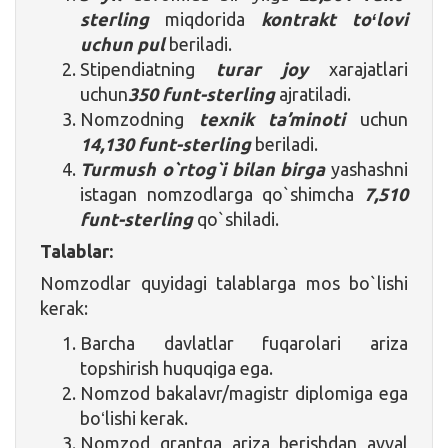
sterling
miqdorida
kontrakt toʻlovi
uchun pul
beriladi.
Stipendiatning
turar joy
xarajatlari
uchun
350 funt-sterling
ajratiladi.
Nomzodning
texnik ta’minoti
uchun
14,130 funt-sterling
beriladi.
Turmush o`rtog`i bilan birga
yashashni
istagan nomzodlarga qo`shimcha
7,510
funt-sterling
qo`shiladi.
Talablar:
Nomzodlar quyidagi talablarga mos bo`lishi
kerak:
Barcha davlatlar fuqarolari ariza
topshirish huquqiga ega.
Nomzod bakalavr/magistr diplomiga ega
boʻlishi kerak.
Nomzod grantga ariza berishdan avval