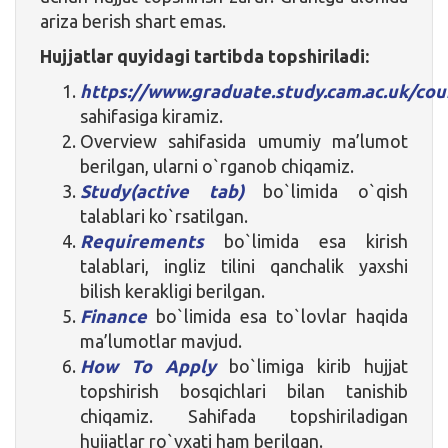
ariza berish shart emas.
Hujjatlar quyidagi tartibda topshiriladi:
https://www.graduate.study.cam.ac.uk/c
sahifasiga kiramiz.
Overview sahifasida umumiy ma’lumot
berilgan, ularni o`rganob chiqamiz.
Study(active tab)
bo`limida o`qish
talablari ko`rsatilgan.
Requirements
bo`limida esa kirish
talablari, ingliz tilini qanchalik yaxshi
bilish kerakligi berilgan.
Finance
bo`limida esa to`lovlar haqida
ma’lumotlar mavjud.
How To Apply
bo`limiga kirib hujjat
topshirish bosqichlari bilan tanishib
chiqamiz. Sahifada topshiriladigan
hujjatlar ro`yxati ham berilgan.