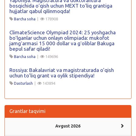
Yaponiya: Magistratura va doktorantura
bosqichida oʻqish uchun MEXT toʻliq grantiga
hujjatlar qabul qilinmoqda!
Barcha soha
|
178908
ClimateScience Olympiad 2024: 25 yoshgacha
boʻlganlar uchun onlayn olimpiada: mukofot
jamgʻarmasi 15 000 dollar va gʻoliblar Bakuga
bepul safar qiladi!
Barcha soha
|
149696
Rossiya: Bakalavriat va magistraturada o’qish
uchun to’liq grant va oylik stipendiya!
Dasturlash
|
143894
Grantlar taqvimi
Avgust 2026