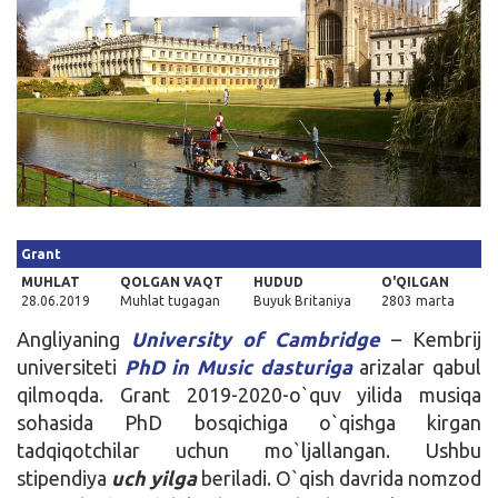
Kirish
Grant
MUHLAT
QOLGAN VAQT
HUDUD
O'QILGAN
28.06.2019
Muhlat tugagan
Buyuk Britaniya
2803 marta
Angliyaning
University of Cambridge
– Kembrij
universiteti
PhD in Music
dasturiga
arizalar qabul
qilmoqda. Grant 2019-2020-o`quv yilida musiqa
sohasida PhD bosqichiga o`qishga kirgan
tadqiqotchilar uchun mo`ljallangan. Ushbu
stipendiya
uch yilga
beriladi. O`qish davrida nomzod