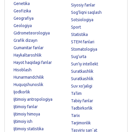
Genetika
Siyosiy fanlar
Geofizika
Sog'liqni saqlash
Geografiya
Sotsiologiya
Geologiya
Sport
Gidrometeorologiya
Statistika
Grafik dizayn
STEM fanlari
Gumanitar fanlar
Stomatologiya
Haykaltaroshlik
Sug'urta
Hayot haqidagi fanlar
Sun'iy intellekt
Hisoblash
Suratkashlik
Hunarmandchilik
Suratkashlik
Huquqshunoslik
Suv xo'jaligi
Ijodkorlik
Ta'lim
Ijtimoiy antropologiya
Tabiiy fanlar
Ijtimoiy fanlar
Tadbirkorlik
Ijtimoiy himoya
Tarix
Ijtimoiy ish
Tarjimonlik
Ijtimoiy statistika
Tasviriy sanʼat