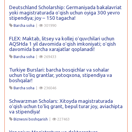
Deutschland Scholarship: Germaniyada bakalavriat
yoki magistraturada oʻqish uchun oyiga 300 yevro
stipendiya; joy – 150 tagacha!
Barcha soha
|
301990
FLEX: Maktab, litsey va kollej oʻquvchilari uchun
AQSHda 1 yil davomida oʻqish imkoniyati; oʻqish
davomida barcha xarajatlar qoplanadi!
Barcha soha
|
269433
Turkiye Burslari: barcha bosqichlar va sohalar
uchun to’liq grantlar, yotoqxona, stipendiya va
boshqalar!
Barcha soha
|
236046
Schwarzman Scholars: Xitoyda magistraturada
oʻqish uchun toʻliq grant, bepul turar joy, aviachipta
va stipendiya!
Biznesni boshqarish
|
227463