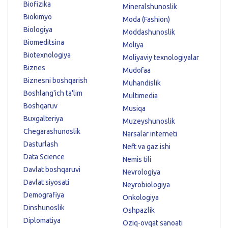
Biofizika
Mineralshunoslik
Biokimyo
Moda (Fashion)
Biologiya
Moddashunoslik
Biomeditsina
Moliya
Biotexnologiya
Moliyaviy texnologiyalar
Biznes
Mudofaa
Biznesni boshqarish
Muhandislik
Boshlang'ich ta'lim
Multimedia
Boshqaruv
Musiqa
Buxgalteriya
Muzeyshunoslik
Chegarashunoslik
Narsalar interneti
Dasturlash
Neft va gaz ishi
Data Science
Nemis tili
Davlat boshqaruvi
Nevrologiya
Davlat siyosati
Neyrobiologiya
Demografiya
Onkologiya
Dinshunoslik
Oshpazlik
Diplomatiya
Oziq-ovqat sanoati