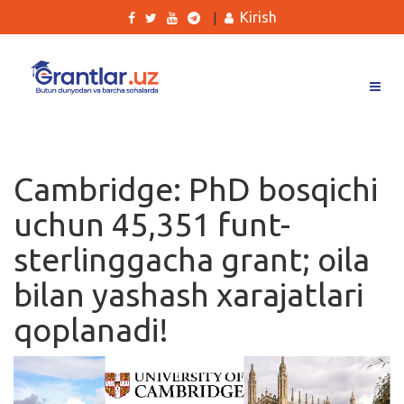
Kirish
|
Grantlar
Tanlovlar
Cambridge: PhD bosqichi
Ishlar
uchun 45,351 funt-
Kurslar
sterlinggacha grant; oila
Blog
bilan yashash xarajatlari
Yana
qoplanadi!
Qidirish