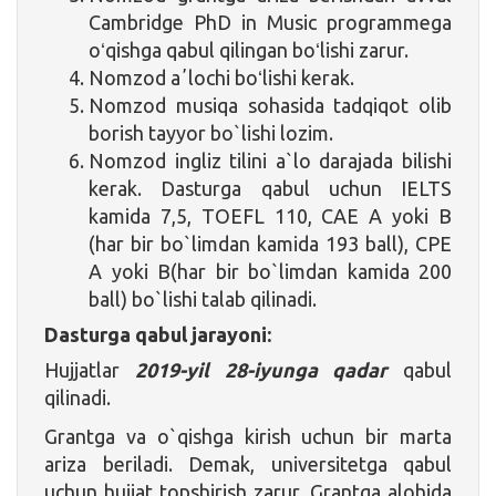
Cambridge PhD in Music programmega
oʻqishga qabul qilingan boʻlishi zarur.
Nomzod aʼlochi boʻlishi kerak.
Nomzod musiqa sohasida tadqiqot olib
borish tayyor bo`lishi lozim.
Nomzod ingliz tilini a`lo darajada bilishi
kerak. Dasturga qabul uchun IELTS
kamida 7,5, TOEFL 110, CAE A yoki B
(har bir bo`limdan kamida 193 ball), CPE
A yoki B(har bir bo`limdan kamida 200
ball) bo`lishi talab qilinadi.
Dasturga qabul jarayoni:
Hujjatlar
2019-yil 28-iyunga qadar
qabul
qilinadi.
Grantga va o`qishga kirish uchun bir marta
ariza beriladi. Demak, universitetga qabul
uchun hujjat topshirish zarur. Grantga alohida