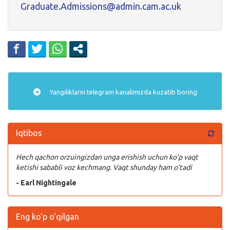
Graduate.Admissions@admin.cam.ac.uk
Yangiliklarni
telegram
kanalimizda kuzatib boring
Iqtibos
Hech qachon orzuingizdan unga erishish uchun ko’p vaqt
ketishi sababli voz kechmang. Vaqt shunday ham o’tadi
- Earl Nightingale
Eng ko'p o'qilgan