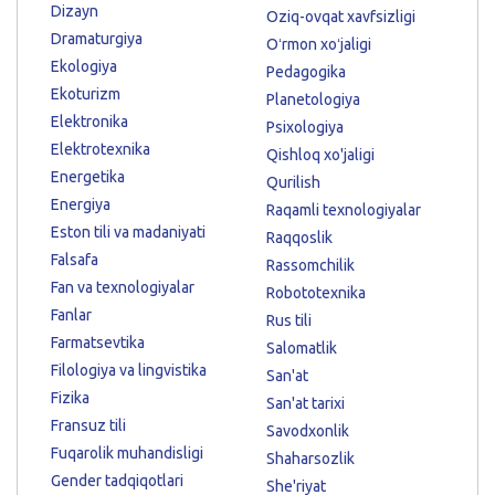
Dizayn
Oziq-ovqat xavfsizligi
Dramaturgiya
Oʻrmon xoʻjaligi
Ekologiya
Pedagogika
Ekoturizm
Planetologiya
Elektronika
Psixologiya
Elektrotexnika
Qishloq xo'jaligi
Energetika
Qurilish
Energiya
Raqamli texnologiyalar
Eston tili va madaniyati
Raqqoslik
Falsafa
Rassomchilik
Fan va texnologiyalar
Robototexnika
Fanlar
Rus tili
Farmatsevtika
Salomatlik
Filologiya va lingvistika
San'at
Fizika
San'at tarixi
Fransuz tili
Savodxonlik
Fuqarolik muhandisligi
Shaharsozlik
Gender tadqiqotlari
She'riyat