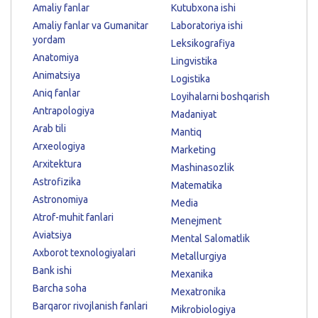
Amaliy fanlar
Kutubxona ishi
Amaliy fanlar va Gumanitar
Laboratoriya ishi
yordam
Leksikografiya
Anatomiya
Lingvistika
Animatsiya
Logistika
Aniq fanlar
Loyihalarni boshqarish
Antrapologiya
Madaniyat
Arab tili
Mantiq
Arxeologiya
Marketing
Arxitektura
Mashinasozlik
Astrofizika
Matematika
Astronomiya
Media
Atrof-muhit fanlari
Menejment
Aviatsiya
Mental Salomatlik
Axborot texnologiyalari
Metallurgiya
Bank ishi
Mexanika
Barcha soha
Mexatronika
Barqaror rivojlanish fanlari
Mikrobiologiya