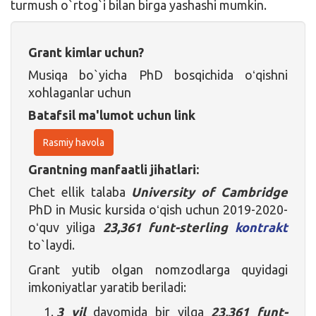
turmush o`rtog`i bilan birga yashashi mumkin.
Grant kimlar uchun?
Musiqa bo`yicha PhD bosqichida oʻqishni
xohlaganlar uchun
Batafsil ma'lumot uchun link
Rasmiy havola
Grantning manfaatli jihatlari:
Chet ellik talaba
University of Cambridge
PhD in Music kursida oʻqish uchun 2019-2020-
oʻquv yiliga
23,361 funt-sterling
kontrakt
to`laydi.
Grant yutib olgan nomzodlarga quyidagi
imkoniyatlar yaratib beriladi:
3 yil
davomida bir yilga
23,361 funt-