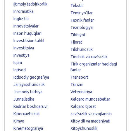
Ijtimoiy tadbirkorlik
Tekstil
Informatika
Temir yo'llar
Ingliz tili
Texnik fanlar
Innovatsiyalar
Texnologiya
Inson huquqlari
Tibbiyot
Investitsion tahlil
Tijorat
Investitsiya
Tilshunoslik
Investiya
Tinchlik va xavfsizlik
Iqlim
Tirik organizmlar haqidagi
Iqtisod
fanlar
Iqtisodiy geografiya
Transport
Jamiyatshunoslik
Turizm
Jismoniy tarbiya
Veterinariya
Jurnalistika
Xalqaro munosabatlar
Kadrlar boshqaruvi
Xalqaro tijorat
Kiberxavfsizlik
xavfsizlik va rivojlanish
Kimyo
Xitoy tili va madaniyati
Kinematografiya
Xitoyshunoslik