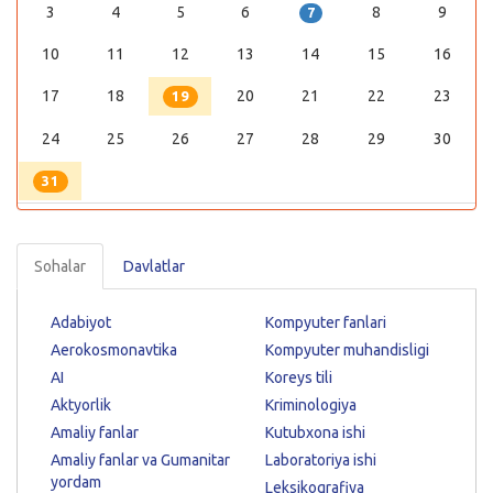
3
4
5
6
8
9
7
10
11
12
13
14
15
16
17
18
20
21
22
23
19
24
25
26
27
28
29
30
31
Sohalar
Davlatlar
Adabiyot
Kompyuter fanlari
Aerokosmonavtika
Kompyuter muhandisligi
AI
Koreys tili
Aktyorlik
Kriminologiya
Amaliy fanlar
Kutubxona ishi
Amaliy fanlar va Gumanitar
Laboratoriya ishi
yordam
Leksikografiya