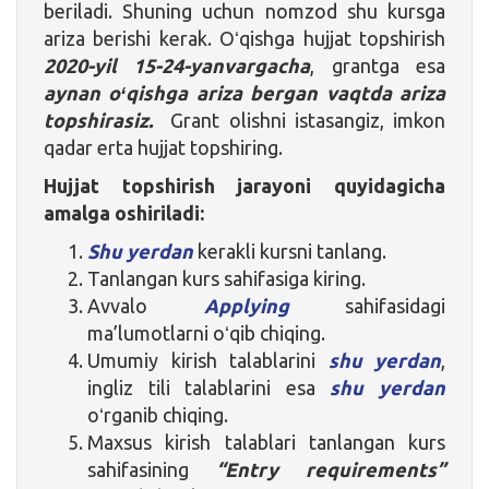
beriladi. Shuning uchun nomzod shu kursga
ariza berishi kerak. Oʻqishga hujjat topshirish
2020-yil 15-24-yanvargacha
, grantga esa
aynan oʻqishga ariza bergan vaqtda ariza
topshirasiz.
Grant olishni istasangiz, imkon
qadar erta hujjat topshiring.
Hujjat
topshirish jarayoni quyidagicha
amalga oshiriladi:
Shu yerdan
kerakli kursni tanlang.
Tanlangan kurs sahifasiga kiring.
Avvalo
Applying
sahifasidagi
ma’lumotlarni oʻqib chiqing.
Umumiy kirish talablarini
shu yerdan
,
ingliz tili talablarini esa
shu yerdan
oʻrganib chiqing.
Maxsus kirish talablari tanlangan kurs
sahifasining
“Entry requirements”