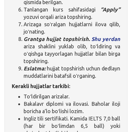
qismida berilgan.
Tanlangan kurs sahifasidagi
“Apply”
yozuvi orqali ariza topshiring.
Arizaga soʻralgan hujjatlarni ilova qilib,
joʻnating.
Grantga hujjat topshirish.
Shu yerdan
ariza shaklini yuklab olib, toʻldiring va
oʻqishga tayyorlagan hujjatlar bilan birga
topshiring.
Eslatma:
hujjat topshirish uchun dedlayn
muddatlarini batafsil oʻrganing.
Kerakli hujjatlar tarkibi:
Toʻldirilgan arizalar.
Bakalavr diplomi va ilovasi. Baholar iloji
boricha a’lo boʻlishi lozim.
Ingliz tili sertifikati. Kamida IELTS 7,0 ball
(har bir boʻlimdan 6,5 ball) yoki