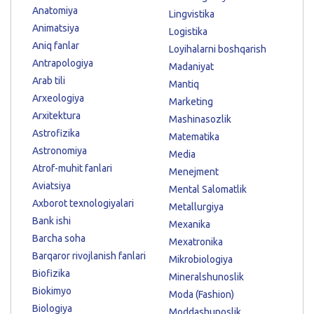
Anatomiya
Lingvistika
Animatsiya
Logistika
Aniq fanlar
Loyihalarni boshqarish
Antrapologiya
Madaniyat
Arab tili
Mantiq
Arxeologiya
Marketing
Arxitektura
Mashinasozlik
Astrofizika
Matematika
Astronomiya
Media
Atrof-muhit fanlari
Menejment
Aviatsiya
Mental Salomatlik
Axborot texnologiyalari
Metallurgiya
Bank ishi
Mexanika
Barcha soha
Mexatronika
Barqaror rivojlanish fanlari
Mikrobiologiya
Biofizika
Mineralshunoslik
Biokimyo
Moda (Fashion)
Biologiya
Moddashunoslik