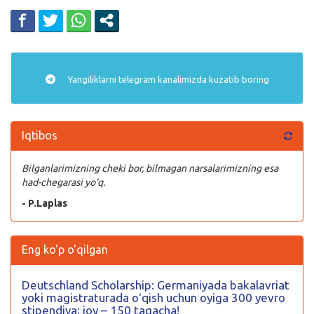
Yangiliklarni
telegram
kanalimizda kuzatib boring
Iqtibos
Bilganlarimizning cheki bor, bilmagan narsalarimizning esa
had-chegarasi yo‘q.
- P.Laplas
Eng ko'p o'qilgan
Deutschland Scholarship: Germaniyada bakalavriat
yoki magistraturada oʻqish uchun oyiga 300 yevro
stipendiya; joy – 150 tagacha!