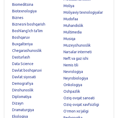
Biomeditsina
Moliya
Biotexnologiya
Moliyaviy texnologiyalar
Biznes
Mudofaa
Biznesni boshqarish
Muhandislik
Boshlang'ich ta'lim
Multimedia
Boshqaruv
Musiqa
Buxgalteriya
Muzeyshunoslik
Chegarashunoslik
Narsalar interneti
Dasturlash
Neft va gaz ishi
Data Science
Nemis tili
Davlat boshqaruvi
Nevrologiya
Davlat siyosati
Neyrobiologiya
Demografiya
Onkologiya
Dinshunoslik
Oshpazlik
Diplomatiya
Oziq-ovqat sanoati
Dizayn
Oziq-ovqat xavfsizligi
Dramaturgiya
Oʻrmon xoʻjaligi
Ekologiya
Pedagogika