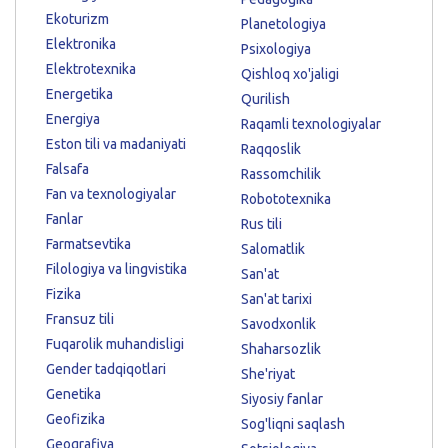
Ekoturizm
Planetologiya
Elektronika
Psixologiya
Elektrotexnika
Qishloq xo'jaligi
Energetika
Qurilish
Energiya
Raqamli texnologiyalar
Eston tili va madaniyati
Raqqoslik
Falsafa
Rassomchilik
Fan va texnologiyalar
Robototexnika
Fanlar
Rus tili
Farmatsevtika
Salomatlik
Filologiya va lingvistika
San'at
Fizika
San'at tarixi
Fransuz tili
Savodxonlik
Fuqarolik muhandisligi
Shaharsozlik
Gender tadqiqotlari
She'riyat
Genetika
Siyosiy fanlar
Geofizika
Sog'liqni saqlash
Geografiya