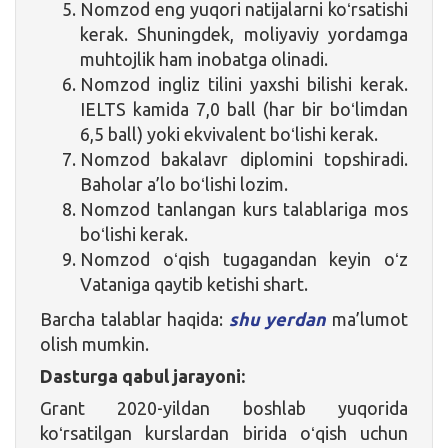
Nomzod eng yuqori natijalarni koʻrsatishi
kerak. Shuningdek, moliyaviy yordamga
muhtojlik ham inobatga olinadi.
Nomzod ingliz tilini yaxshi bilishi kerak.
IELTS kamida 7,0 ball (har bir boʻlimdan
6,5 ball) yoki ekvivalent boʻlishi kerak.
Nomzod bakalavr diplomini topshiradi.
Baholar a’lo boʻlishi lozim.
Nomzod tanlangan kurs talablariga mos
boʻlishi kerak.
Nomzod oʻqish tugagandan keyin oʻz
Vataniga qaytib ketishi shart.
Barcha talablar haqida:
shu yerdan
ma’lumot
olish mumkin.
Dasturga qabul jarayoni:
Grant 2020-yildan boshlab yuqorida
koʻrsatilgan kurslardan birida oʻqish uchun