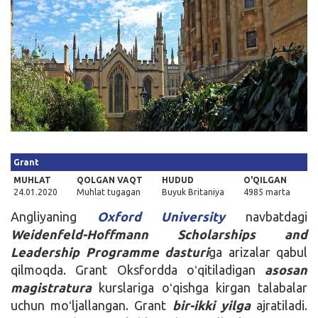
Kirish
Grant
MUHLAT
QOLGAN VAQT
HUDUD
O'QILGAN
24.01.2020
Muhlat tugagan
Buyuk Britaniya
4985 marta
Angliyaning
Oxford University
navbatdagi
Weidenfeld-Hoffmann Scholarships and
Leadership Programme dasturi
ga arizalar qabul
qilmoqda. Grant Oksfordda oʻqitiladigan
asosan
magistratura
kurslariga oʻqishga kirgan talabalar
uchun moʻljallangan. Grant
bir-ikki yilga
ajratiladi.