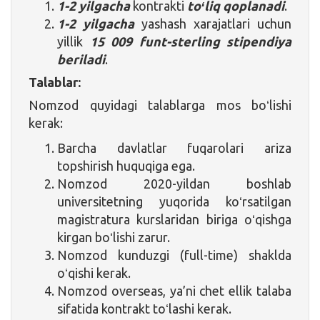
1-2 yilgacha
kontrakti
toʻliq qoplanadi
.
1-2 yilgacha
yashash xarajatlari uchun
yillik
15 009 funt-sterling
stipendiya
beriladi
.
Talablar:
Nomzod quyidagi talablarga mos boʻlishi
kerak:
Barcha davlatlar fuqarolari ariza
topshirish huquqiga ega.
Nomzod 2020-yildan boshlab
universitetning yuqorida koʻrsatilgan
magistratura kurslaridan biriga oʻqishga
kirgan boʻlishi zarur.
Nomzod kunduzgi (full-time) shaklda
oʻqishi kerak.
Nomzod overseas, ya’ni chet ellik talaba
sifatida kontrakt toʻlashi kerak.