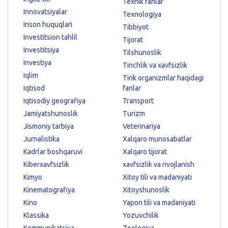
Texnik fanlar
Innovatsiyalar
Texnologiya
Inson huquqlari
Tibbiyot
Investitsion tahlil
Tijorat
Investitsiya
Tilshunoslik
Investiya
Tinchlik va xavfsizlik
Iqlim
Tirik organizmlar haqidagi
Iqtisod
fanlar
Iqtisodiy geografiya
Transport
Jamiyatshunoslik
Turizm
Jismoniy tarbiya
Veterinariya
Jurnalistika
Xalqaro munosabatlar
Kadrlar boshqaruvi
Xalqaro tijorat
Kiberxavfsizlik
xavfsizlik va rivojlanish
Kimyo
Xitoy tili va madaniyati
Kinematografiya
Xitoyshunoslik
Kino
Yapon tili va madaniyati
Klassika
Yozuvchilik
Kommunikatsiya
Zoologiya