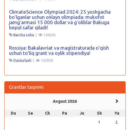
ClimateScience Olympiad 2024: 25 yoshgacha
boʻlganlar uchun onlayn olimpiada: mukofot
jamgʻarmasi 15 000 dollar va gʻoliblar Bakuga
bepul safar qiladi!
Barcha soha
|
149636
Rossiya: Bakalavriat va magistraturada o’qish
uchun to’liq grant va oylik stipendiya!
Dasturlash
|
143838
Grantlar taqvimi
Avgust 2026
Du
Se
Ch
Pa
Ju
Sh
Ya
1
2