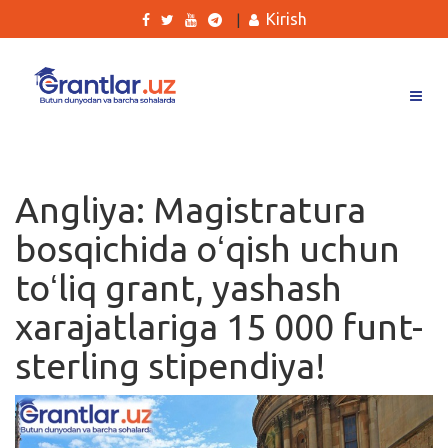
Kirish
|
Grantlar
Tanlovlar
Angliya: Magistratura
Ishlar
bosqichida oʻqish uchun
Kurslar
toʻliq grant, yashash
Blog
xarajatlariga 15 000 funt-
Yana
sterling stipendiya!
Qidirish