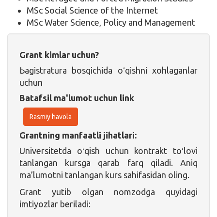
MSc Social Science of the Internet
MSc Water Science, Policy and Management
Grant kimlar uchun?
Ьagistratura bosqichida oʻqishni xohlaganlar
uchun
Batafsil ma'lumot uchun link
Rasmiy havola
Grantning manfaatli jihatlari:
Universitetda oʻqish uchun kontrakt toʻlovi
tanlangan kursga qarab farq qiladi. Aniq
ma’lumotni tanlangan kurs sahifasidan oling.
Grant yutib olgan nomzodga quyidagi
imtiyozlar beriladi: