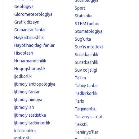
Sotsiologiya
Geologiya
Sport
Gidrometeorologiya
Statistika
Grafik dizayn
STEM fanlari
Gumanitar fanlar
Stomatologiya
Haykaltaroshlik
Sug'urta
Hayot haqidagi fanlar
Sun'iy intellekt
Hisoblash
Suratkashlik
Hunarmandchilik
Suratkashlik
Huquqshunoslik
Suv xo'jaligi
Ijodkorlik
Ta'lim
Ijtimoiy antropologiya
Tabiiy fanlar
Ijtimoiy fanlar
Tadbirkorlik
Ijtimoiy himoya
Tarix
Ijtimoiy ish
Tarjimonlik
Ijtimoiy statistika
Tasviriy sanʼat
Ijtimoiy tadbirkorlik
Tekstil
Informatika
Temir yo'llar
Ingliz tili