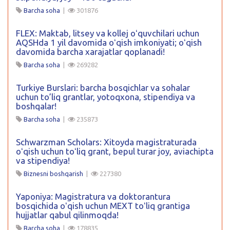
Barcha soha
|
301876
FLEX: Maktab, litsey va kollej oʻquvchilari uchun
AQSHda 1 yil davomida oʻqish imkoniyati; oʻqish
davomida barcha xarajatlar qoplanadi!
Barcha soha
|
269282
Turkiye Burslari: barcha bosqichlar va sohalar
uchun to’liq grantlar, yotoqxona, stipendiya va
boshqalar!
Barcha soha
|
235873
Schwarzman Scholars: Xitoyda magistraturada
oʻqish uchun toʻliq grant, bepul turar joy, aviachipta
va stipendiya!
Biznesni boshqarish
|
227380
Yaponiya: Magistratura va doktorantura
bosqichida oʻqish uchun MEXT toʻliq grantiga
hujjatlar qabul qilinmoqda!
Barcha soha
|
178835