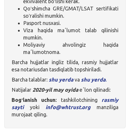
ekvivalent boʻlishi kerak.
Qoʻshimcha GRE/GMAT/LSAT sertifikati
soʻralishi mumkin.
Pasport nusxasi.
Viza haqida maʼlumot talab qilinishi
mumkin.
Moliyaviy ahvolingiz haqida
maʼlumotnoma.
Barcha hujjatlar ingliz tilida, rasmiy hujjatlar
esa notariusdan tasdiqlatib topshiriladi.
Barcha talablar:
shu yerda
va
shu yerda
.
Natijalar
2020-yil may oyida
eʼlon qilinadi:
Bogʻlanish uchun:
tashkilotchining
rasmiy
sayti
yoki
info@whtrust.org
manziliga
murojaat qiling.