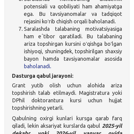
potensiali va qobiliyati ham ahamiyatga
ega. Bu tavsiyanomalar va tadqiqot
rejasini koʻrib chiqish orqali baholanadi.
Saralashda talabaning motivatsiyasiga
ham eʼtibor qaratiladi. Bu talabaning
ariza topshirgan kursini oʻqishga boʻlgan
ishiyoqi, shuningdek, topshirilgan shaxsiy
bayon hamda tavsiyanomalar asosida
baholanadi.
Dasturga qabul jarayoni:
Grant yutib olish uchun alohida ariza
topshirish talab etilmaydi. Magistratura yoki
DPhil doktorantura kursi uchun hujjat
topshirishning yetarli.
Qabulning oxirgi kunlari kursga qarab farq
qiladi, lekin aksariyat kurslarda qabul
2025-yil
dekabr yoki 2026-yil
yanvar oyida