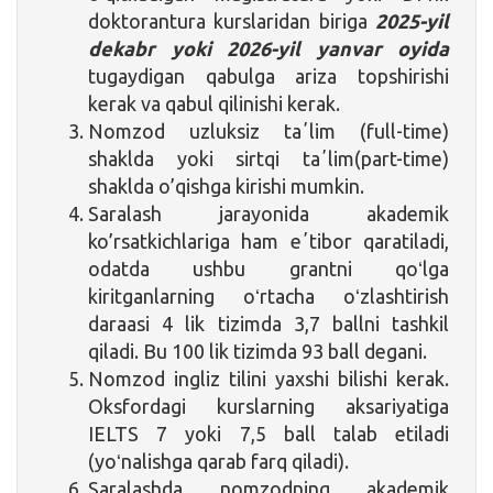
doktorantura kurslaridan biriga
2025-yil
dekabr yoki 2026-yil yanvar oyida
tugaydigan qabulga ariza topshirishi
kerak va qabul qilinishi kerak.
Nomzod uzluksiz taʼlim (full-time)
shaklda yoki sirtqi taʼlim(part-time)
shaklda o’qishga kirishi mumkin.
Saralash jarayonida akademik
ko’rsatkichlariga ham eʼtibor qaratiladi,
odatda ushbu grantni qoʻlga
kiritganlarning oʻrtacha oʻzlashtirish
daraasi 4 lik tizimda 3,7 ballni tashkil
qiladi. Bu 100 lik tizimda 93 ball degani.
Nomzod ingliz tilini yaxshi bilishi kerak.
Oksfordagi kurslarning aksariyatiga
IELTS 7 yoki 7,5 ball talab etiladi
(yoʻnalishga qarab farq qiladi).
Saralashda nomzodning akademik