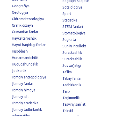
Sog'liqni saqlash
Geografiya
Sotsiologiya
Geologiya
Sport
Gidrometeorologiya
Statistika
Grafik dizayn
STEM fanlari
Gumanitar fanlar
Stomatologiya
Haykaltaroshlik
Sug'urta
Hayot haqidagi fanlar
Sun'iy intellekt
Hisoblash
Suratkashlik
Hunarmandchilik
Suratkashlik
Huquqshunoslik
Suv xo'jaligi
Ijodkorlik
Ta'lim
Ijtimoiy antropologiya
Tabiiy fanlar
Ijtimoiy fanlar
Tadbirkorlik
Ijtimoiy himoya
Tarix
Ijtimoiy ish
Tarjimonlik
Ijtimoiy statistika
Tasviriy sanʼat
Ijtimoiy tadbirkorlik
Tekstil
Informatika