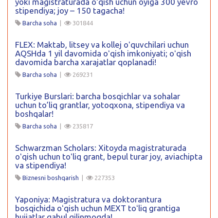
yoki magistraturada oʻqish uchun oyiga 300 yevro
stipendiya; joy – 150 tagacha!
Barcha soha
|
301844
FLEX: Maktab, litsey va kollej oʻquvchilari uchun
AQSHda 1 yil davomida oʻqish imkoniyati; oʻqish
davomida barcha xarajatlar qoplanadi!
Barcha soha
|
269231
Turkiye Burslari: barcha bosqichlar va sohalar
uchun to’liq grantlar, yotoqxona, stipendiya va
boshqalar!
Barcha soha
|
235817
Schwarzman Scholars: Xitoyda magistraturada
oʻqish uchun toʻliq grant, bepul turar joy, aviachipta
va stipendiya!
Biznesni boshqarish
|
227353
Yaponiya: Magistratura va doktorantura
bosqichida oʻqish uchun MEXT toʻliq grantiga
hujjatlar qabul qilinmoqda!