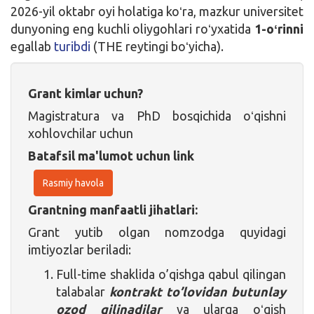
2026-yil oktabr oyi holatiga koʻra, mazkur universitet
dunyoning eng kuchli oliygohlari roʻyxatida
1-oʻrinni
egallab
turibdi
(THE reytingi boʻyicha).
Grant kimlar uchun?
Magistratura va PhD bosqichida oʻqishni
xohlovchilar uchun
Batafsil ma'lumot uchun link
Rasmiy havola
Grantning manfaatli jihatlari:
Grant yutib olgan nomzodga quyidagi
imtiyozlar beriladi:
Full-time shaklida o’qishga qabul qilingan
talabalar
kontrakt to’lovidan butunlay
ozod qilinadilar
va ularga oʻqish