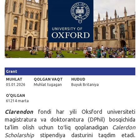
Kirish
Grant
MUHLAT
QOLGAN VAQT
HUDUD
05.01.2026
Muhlat tugagan
Buyuk Britaniya
O'QILGAN
61214 marta
Clarendon
fondi har yili Oksford universiteti
magistratura va doktorantura (DPhil) bosqichida
ta’lim olish uchun toʻliq qoplanadigan
Calerdon
Scholarship
stipendiya dasturini taqdim etadi.