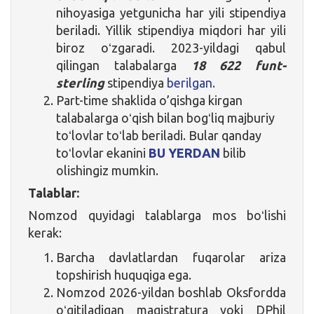
nihoyasiga yetgunicha har yili stipendiya
beriladi. Yillik stipendiya miqdori har yili
biroz oʻzgaradi. 2023-yildagi qabul
qilingan talabalarga
18 622 funt-
sterling
stipendiya
berilgan.
Part-time shaklida o’qishga kirgan
talabalarga oʻqish bilan bogʻliq majburiy
toʻlovlar toʻlab beriladi. Bular qanday
toʻlovlar ekanini
BU YERDAN
bilib
olishingiz mumkin.
Talablar:
Nomzod quyidagi talablarga mos boʻlishi
kerak:
Barcha davlatlardan fuqarolar ariza
topshirish huquqiga ega.
Nomzod 2026-yildan boshlab Oksfordda
oʻqitiladigan magistratura yoki DPhil