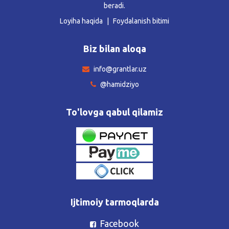
beradi.
Loyiha haqida
Foydalanish bitimi
Biz bilan aloqa
info@grantlar.uz
@hamidziyo
To'lovga qabul qilamiz
Ijtimoiy tarmoqlarda
Facebook