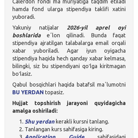
Calerdon fondi maʼmuriyatiga taqdim etiladi
hamda fond ularga stipendiya taklifi xatini
yuboradi.
Yakuniy natijalar
2026-yil aprel oyi
boshlarida
eʼlon qilinadi. Bunda faqat
stipendiya ajratilgan talabalarga email orqali
xabar yuboriladi. Agar iyun oyigacha
stipendiya haqida hech qanday xabar kelmasa,
bilingki, siz bu stipendiyani qoʻlga kiritmagan
boʻlasiz.
Qabul bosqichlari haqida batafsil maʼlumotni
BU YERDAN
topasiz.
Hujjat
topshirish jarayoni quyidagicha
amalga oshiriladi:
Shu yerdan
kerakli kursni tanlang.
Tanlangan kurs sahifasiga kiring.
Application Guide
sahifasidagi