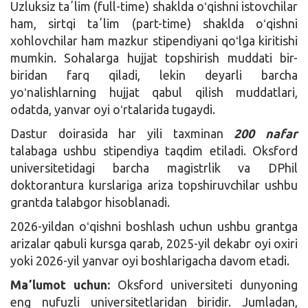
Uzluksiz taʼlim (full-time) shaklda oʻqishni istovchilar
ham, sirtqi taʼlim (part-time) shaklda oʻqishni
xohlovchilar ham mazkur stipendiyani qoʻlga kiritishi
mumkin. Sohalarga hujjat topshirish muddati bir-
biridan farq qiladi, lekin deyarli barcha
yoʻnalishlarning hujjat qabul qilish muddatlari,
odatda, yanvar oyi oʻrtalarida tugaydi.
Dastur doirasida har yili taxminan
200 nafar
talabaga ushbu stipendiya taqdim etiladi. Oksford
universitetidagi barcha magistrlik va DPhil
doktorantura kurslariga ariza topshiruvchilar ushbu
grantda talabgor hisoblanadi.
2026-yildan oʻqishni boshlash uchun ushbu grantga
arizalar qabuli kursga qarab, 2025-yil dekabr oyi oxiri
yoki 2026-yil yanvar oyi boshlarigacha davom etadi.
Maʼlumot uchun:
Oksford universiteti dunyoning
eng nufuzli universitetlaridan biridir. Jumladan,