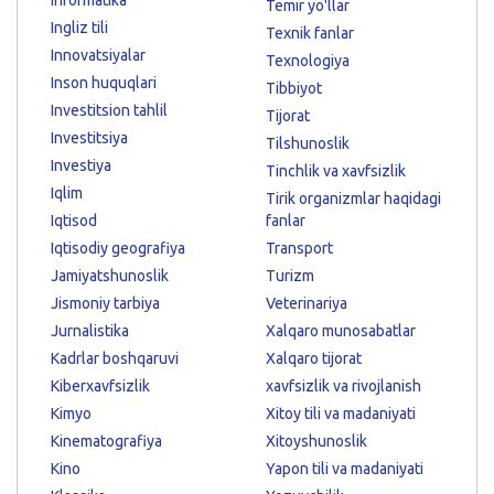
Temir yo'llar
Ingliz tili
Texnik fanlar
Innovatsiyalar
Texnologiya
Inson huquqlari
Tibbiyot
Investitsion tahlil
Tijorat
Investitsiya
Tilshunoslik
Investiya
Tinchlik va xavfsizlik
Iqlim
Tirik organizmlar haqidagi
Iqtisod
fanlar
Iqtisodiy geografiya
Transport
Jamiyatshunoslik
Turizm
Jismoniy tarbiya
Veterinariya
Jurnalistika
Xalqaro munosabatlar
Kadrlar boshqaruvi
Xalqaro tijorat
Kiberxavfsizlik
xavfsizlik va rivojlanish
Kimyo
Xitoy tili va madaniyati
Kinematografiya
Xitoyshunoslik
Kino
Yapon tili va madaniyati