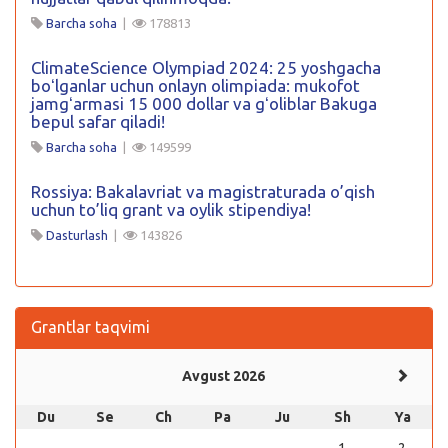
Barcha soha
|
178813
ClimateScience Olympiad 2024: 25 yoshgacha
boʻlganlar uchun onlayn olimpiada: mukofot
jamgʻarmasi 15 000 dollar va gʻoliblar Bakuga
bepul safar qiladi!
Barcha soha
|
149599
Rossiya: Bakalavriat va magistraturada o’qish
uchun to’liq grant va oylik stipendiya!
Dasturlash
|
143826
Grantlar taqvimi
Avgust 2026
Du
Se
Ch
Pa
Ju
Sh
Ya
1
2