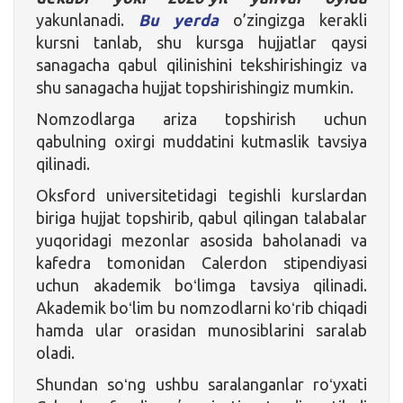
yakunlanadi.
Bu yerda
o’zingizga kerakli
kursni tanlab, shu kursga hujjatlar qaysi
sanagacha qabul qilinishini tekshirishingiz va
shu sanagacha hujjat topshirishingiz mumkin.
Nomzodlarga ariza topshirish uchun
qabulning oxirgi muddatini kutmaslik tavsiya
qilinadi.
Oksford universitetidagi tegishli kurslardan
biriga hujjat topshirib, qabul qilingan talabalar
yuqoridagi mezonlar asosida baholanadi va
kafedra tomonidan Calerdon stipendiyasi
uchun akademik boʻlimga tavsiya qilinadi.
Akademik boʻlim bu nomzodlarni koʻrib chiqadi
hamda ular orasidan munosiblarini saralab
oladi.
Shundan soʻng ushbu saralanganlar roʻyxati