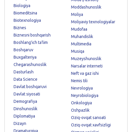
Biologiya
Moddashunoslik
Biomeditsina
Moliya
Biotexnologiya
Moliyaviy texnologiyalar
Biznes
Mudofaa
Biznesni boshqarish
Muhandislik
Boshlang'ich ta'lim
Multimedia
Boshqaruv
Musiqa
Buxgalteriya
Muzeyshunoslik
Chegarashunoslik
Narsalar interneti
Dasturlash
Neft va gaz ishi
Data Science
Nemis tili
Davlat boshqaruvi
Nevrologiya
Davlat siyosati
Neyrobiologiya
Demografiya
Onkologiya
Dinshunoslik
Oshpazlik
Diplomatiya
Oziq-ovqat sanoati
Dizayn
Oziq-ovqat xavfsizligi
Dramaturgiya