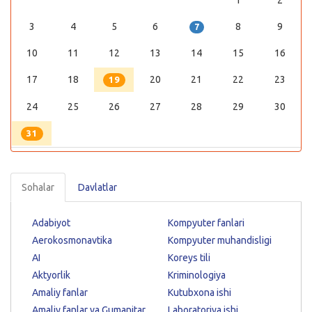
3
4
5
6
8
9
7
10
11
12
13
14
15
16
17
18
20
21
22
23
19
24
25
26
27
28
29
30
31
Sohalar
Davlatlar
Adabiyot
Kompyuter fanlari
Aerokosmonavtika
Kompyuter muhandisligi
AI
Koreys tili
Aktyorlik
Kriminologiya
Amaliy fanlar
Kutubxona ishi
Amaliy fanlar va Gumanitar
Laboratoriya ishi