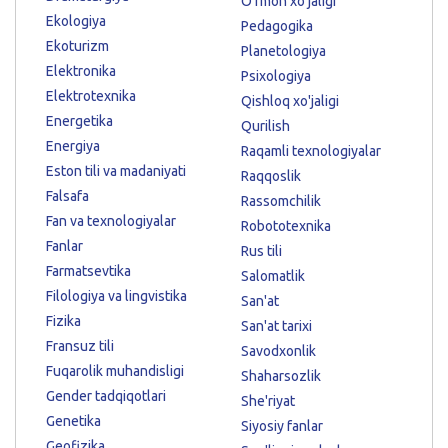
Oʻrmon xoʻjaligi
Ekologiya
Pedagogika
Ekoturizm
Planetologiya
Elektronika
Psixologiya
Elektrotexnika
Qishloq xo'jaligi
Energetika
Qurilish
Energiya
Raqamli texnologiyalar
Eston tili va madaniyati
Raqqoslik
Falsafa
Rassomchilik
Fan va texnologiyalar
Robototexnika
Fanlar
Rus tili
Farmatsevtika
Salomatlik
Filologiya va lingvistika
San'at
Fizika
San'at tarixi
Fransuz tili
Savodxonlik
Fuqarolik muhandisligi
Shaharsozlik
Gender tadqiqotlari
She'riyat
Genetika
Siyosiy fanlar
Geofizika