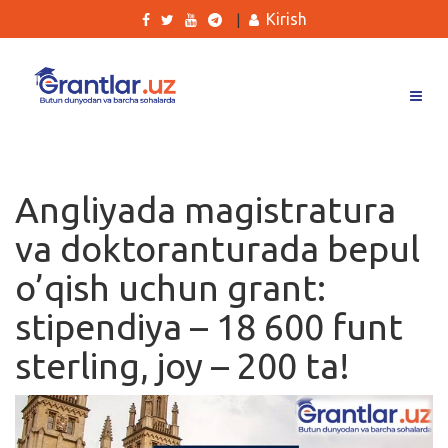
Kirish
|
Grantlar
Tanlovlar
Angliyada magistratura
Ishlar
va doktoranturada bepul
Kurslar
o’qish uchun grant:
Blog
stipendiya – 18 600 funt
Yana
sterling, joy – 200 ta!
Qidirish