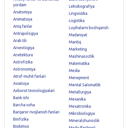
yordam
Leksikografiya
Anatomiya
Lingvistika
Animatsiya
Logistika
Aniq fanlar
Loyihalarni boshqarish
Antrapologiya
Madaniyat
Arab tili
Mantiq
Arxeologiya
Marketing
Arxitektura
Mashinasozlik
Astrofizika
Matematika
Astronomiya
Media
Atrof-muhit fanlari
Menejment
Aviatsiya
Mental Salomatlik
Axborot texnologiyalari
Metallurgiya
Bank ishi
Mexanika
Barcha soha
Mexatronika
Barqaror rivojlanish fanlari
Mikrobiologiya
Biofizika
Mineralshunoslik
Biokimyo
Moda (Fashion)