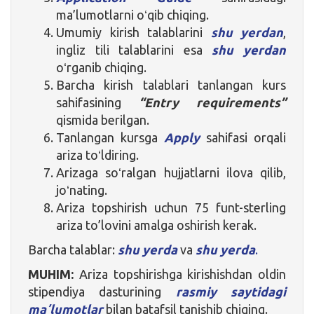
ma’lumotlarni oʻqib chiqing.
Umumiy kirish talablarini
shu yerdan
,
ingliz tili talablarini esa
shu yerdan
oʻrganib chiqing.
Barcha kirish talablari tanlangan kurs
sahifasining
“Entry requirements”
qismida berilgan.
Tanlangan kursga
Apply
sahifasi orqali
ariza toʻldiring.
Arizaga soʻralgan hujjatlarni ilova qilib,
joʻnating.
Ariza topshirish uchun 75 funt-sterling
ariza to’lovini amalga oshirish kerak.
Barcha talablar:
shu yerda
va
shu yerda
.
MUHIM:
Ariza topshirishga kirishishdan oldin
stipendiya dasturining
rasmiy saytidagi
maʼlumotlar
bilan batafsil tanishib chiqing.