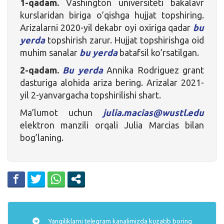
1-qadam.
Vashington universiteti bakalavr
kurslaridan biriga o’qishga hujjat topshiring.
Arizalarni 2020-yil dekabr oyi oxiriga qadar
bu
yerda
topshirish zarur. Hujjat topshirishga oid
muhim sanalar
bu yerda
batafsil ko’rsatilgan.
2-qadam.
Bu yerda
Annika Rodriguez grant
dasturiga alohida ariza bering. Arizalar 2021-
yil 2-yanvargacha topshirilishi shart.
Ma’lumot uchun
julia.macias@wustl.edu
elektron manzili orqali Julia Marcias bilan
bog’laning.
Yangiliklarni
telegram
kanalimizda kuzatib boring