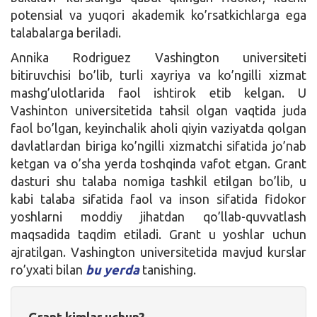
potensial va yuqori akademik ko’rsatkichlarga ega
talabalarga beriladi.
Annika Rodriguez Vashington universiteti
bitiruvchisi bo’lib, turli xayriya va ko’ngilli xizmat
mashg’ulotlarida faol ishtirok etib kelgan. U
Vashinton universitetida tahsil olgan vaqtida juda
faol bo’lgan, keyinchalik aholi qiyin vaziyatda qolgan
davlatlardan biriga ko’ngilli xizmatchi sifatida jo’nab
ketgan va o’sha yerda toshqinda vafot etgan. Grant
dasturi shu talaba nomiga tashkil etilgan bo’lib, u
kabi talaba sifatida faol va inson sifatida fidokor
yoshlarni moddiy jihatdan qo’llab-quvvatlash
maqsadida taqdim etiladi. Grant u yoshlar uchun
ajratilgan. Vashington universitetida mavjud kurslar
ro’yxati bilan
bu yerda
tanishing.
Grant kimlar uchun?