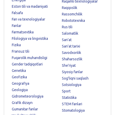
Raqamli texnologiyalar
Eston tili va madaniyati
Raqqoslik
Falsafa
Rassomchilik
Fan va texnologiyalar
Robototexnika
Fanlar
Rus tili
Farmatsevtika
Salomatlik
Filologiya va lingvistika
San'at
Fizika
San'at tarixi
Fransuz tili
Savodxonlik
Fuqarolik muhandisligi
Shaharsozlik
Gender tadqiqotlari
She'riyat
Genetika
Siyosiy fanlar
Geofizika
Sog'liqni saqlash
Geografiya
Sotsiologiya
Geologiya
Sport
Gidrometeorologiya
Statistika
Grafik dizayn
STEM fanlari
Gumanitar fanlar
Stomatologiya