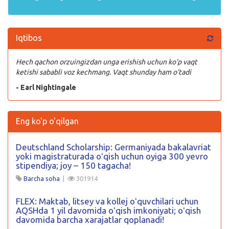
Iqtibos
Hech qachon orzuingizdan unga erishish uchun ko’p vaqt
ketishi sababli voz kechmang. Vaqt shunday ham o’tadi
- Earl Nightingale
Eng ko'p o'qilgan
Deutschland Scholarship: Germaniyada bakalavriat
yoki magistraturada oʻqish uchun oyiga 300 yevro
stipendiya; joy – 150 tagacha!
Barcha soha
|
301914
FLEX: Maktab, litsey va kollej oʻquvchilari uchun
AQSHda 1 yil davomida oʻqish imkoniyati; oʻqish
davomida barcha xarajatlar qoplanadi!