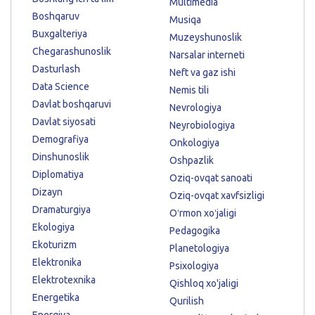
Multimedia
Boshqaruv
Musiqa
Buxgalteriya
Muzeyshunoslik
Chegarashunoslik
Narsalar interneti
Dasturlash
Neft va gaz ishi
Data Science
Nemis tili
Davlat boshqaruvi
Nevrologiya
Davlat siyosati
Neyrobiologiya
Demografiya
Onkologiya
Dinshunoslik
Oshpazlik
Diplomatiya
Oziq-ovqat sanoati
Dizayn
Oziq-ovqat xavfsizligi
Dramaturgiya
Oʻrmon xoʻjaligi
Ekologiya
Pedagogika
Ekoturizm
Planetologiya
Elektronika
Psixologiya
Elektrotexnika
Qishloq xo'jaligi
Energetika
Qurilish
Energiya