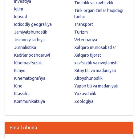
Investiya
Tinchlik va xavfsizlik
Iqlim
Tirik organizmlar haqidagi
Iqtisod
fanlar
Iqtisodiy geografiya
Transport
Jamiyatshunoslik
Turizm
Jismoniy tarbiya
Veterinariya
Jurnalistika
Xalqaro munosabatlar
Kadrlar boshqaruvi
Xalqaro tijorat
Kiberxavfsizlik
xavfsizlik va rivojlanish
Kimyo
Xitoy tili va madaniyati
Kinematografiya
Xitoyshunoslik
Kino
Yapon tili va madaniyati
Klassika
Yozuvchilik
Kommunikatsiya
Zoologiya
Email obuna