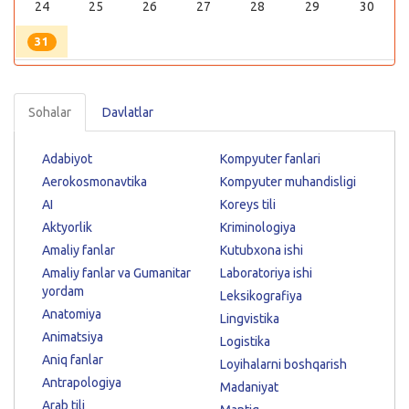
24
25
26
27
28
29
30
31
Sohalar
Davlatlar
Adabiyot
Kompyuter fanlari
Aerokosmonavtika
Kompyuter muhandisligi
AI
Koreys tili
Aktyorlik
Kriminologiya
Amaliy fanlar
Kutubxona ishi
Amaliy fanlar va Gumanitar
Laboratoriya ishi
yordam
Leksikografiya
Anatomiya
Lingvistika
Animatsiya
Logistika
Aniq fanlar
Loyihalarni boshqarish
Antrapologiya
Madaniyat
Arab tili