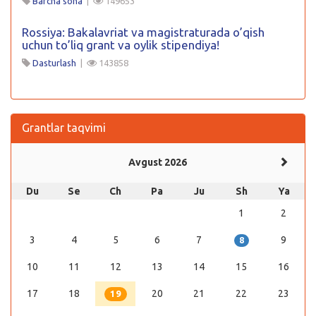
Barcha soha
|
149653
Rossiya: Bakalavriat va magistraturada o’qish
uchun to’liq grant va oylik stipendiya!
Dasturlash
|
143858
Grantlar taqvimi
Avgust 2026
Du
Se
Ch
Pa
Ju
Sh
Ya
1
2
3
4
5
6
7
9
8
10
11
12
13
14
15
16
17
18
20
21
22
23
19