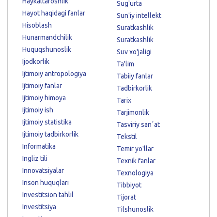
Haykaltaroshlik
Sug'urta
Hayot haqidagi fanlar
Sun'iy intellekt
Hisoblash
Suratkashlik
Hunarmandchilik
Suratkashlik
Huquqshunoslik
Suv xo'jaligi
Ijodkorlik
Ta'lim
Ijtimoiy antropologiya
Tabiiy fanlar
Ijtimoiy fanlar
Tadbirkorlik
Ijtimoiy himoya
Tarix
Ijtimoiy ish
Tarjimonlik
Ijtimoiy statistika
Tasviriy sanʼat
Ijtimoiy tadbirkorlik
Tekstil
Informatika
Temir yo'llar
Ingliz tili
Texnik fanlar
Innovatsiyalar
Texnologiya
Inson huquqlari
Tibbiyot
Investitsion tahlil
Tijorat
Investitsiya
Tilshunoslik