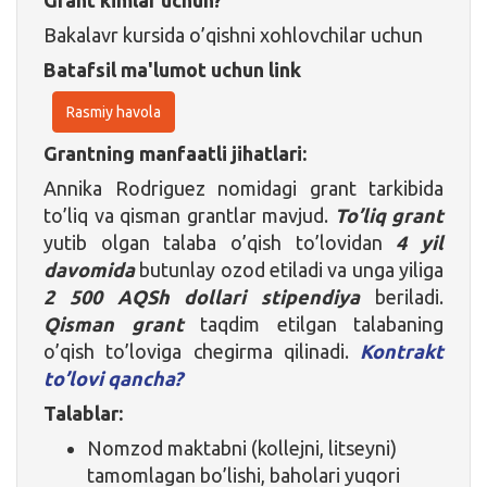
Bakalavr kursida o’qishni xohlovchilar uchun
Batafsil ma'lumot uchun link
Rasmiy havola
Grantning manfaatli jihatlari:
Annika Rodriguez nomidagi grant tarkibida
to’liq va qisman grantlar mavjud.
To’liq grant
yutib olgan talaba o’qish to’lovidan
4 yil
davomida
butunlay ozod etiladi va unga yiliga
2 500 AQSh dollari stipendiya
beriladi.
Qisman grant
taqdim etilgan talabaning
o’qish to’loviga chegirma qilinadi.
Kontrakt
to’lovi qancha?
Talablar:
Nomzod maktabni (kollejni, litseyni)
tamomlagan bo’lishi, baholari yuqori