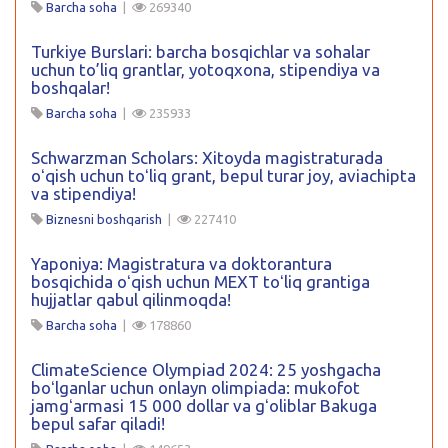
Barcha soha
|
269340
Turkiye Burslari: barcha bosqichlar va sohalar
uchun to’liq grantlar, yotoqxona, stipendiya va
boshqalar!
Barcha soha
|
235933
Schwarzman Scholars: Xitoyda magistraturada
oʻqish uchun toʻliq grant, bepul turar joy, aviachipta
va stipendiya!
Biznesni boshqarish
|
227410
Yaponiya: Magistratura va doktorantura
bosqichida oʻqish uchun MEXT toʻliq grantiga
hujjatlar qabul qilinmoqda!
Barcha soha
|
178860
ClimateScience Olympiad 2024: 25 yoshgacha
boʻlganlar uchun onlayn olimpiada: mukofot
jamgʻarmasi 15 000 dollar va gʻoliblar Bakuga
bepul safar qiladi!