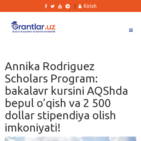
Kirish
|
Grantlar
Tanlovlar
Annika Rodriguez
Ishlar
Scholars Program:
Kurslar
bakalavr kursini AQShda
Blog
bepul o’qish va 2 500
Yana
dollar stipendiya olish
imkoniyati!
Qidirish