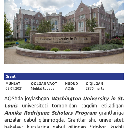
Kirish
Grant
MUHLAT
QOLGAN VAQT
HUDUD
O'QILGAN
02.01.2021
Muhlat tugagan
AQSh
2870 marta
AQShda joylashgan
Washington University in St.
Louis
universiteti tomonidan taqdim etiladigan
Annika Rodriguez Scholars Program
grantlariga
arizalar qabul qilinmoqda. Grantlar shu universitet
bakalavr kurslariga qabul qilingan fidokor, kuchli