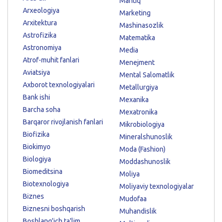
Mantiq
Arxeologiya
Marketing
Arxitektura
Mashinasozlik
Astrofizika
Matematika
Astronomiya
Media
Atrof-muhit fanlari
Menejment
Aviatsiya
Mental Salomatlik
Axborot texnologiyalari
Metallurgiya
Bank ishi
Mexanika
Barcha soha
Mexatronika
Barqaror rivojlanish fanlari
Mikrobiologiya
Biofizika
Mineralshunoslik
Biokimyo
Moda (Fashion)
Biologiya
Moddashunoslik
Biomeditsina
Moliya
Biotexnologiya
Moliyaviy texnologiyalar
Biznes
Mudofaa
Biznesni boshqarish
Muhandislik
Boshlang'ich ta'lim