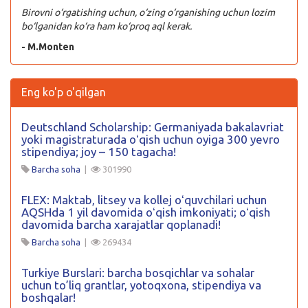
Birovni o‘rgatishing uchun, o‘zing o‘rganishing uchun lozim
bo‘lganidan ko‘ra ham ko‘proq aql kerak.
- M.Monten
Eng ko'p o'qilgan
Deutschland Scholarship: Germaniyada bakalavriat
yoki magistraturada oʻqish uchun oyiga 300 yevro
stipendiya; joy – 150 tagacha!
Barcha soha
|
301990
FLEX: Maktab, litsey va kollej oʻquvchilari uchun
AQSHda 1 yil davomida oʻqish imkoniyati; oʻqish
davomida barcha xarajatlar qoplanadi!
Barcha soha
|
269434
Turkiye Burslari: barcha bosqichlar va sohalar
uchun to’liq grantlar, yotoqxona, stipendiya va
boshqalar!