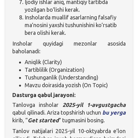
Ijodiy ishlar aniq, mantiqiy tartibda
yozilgan bo’lishi kerak.
Insholarda muallif asarlarning falsafiy
ma’nosini yaxshi tushunishini ko’rsatib
bera olishi kerak.
Insholar quyidagi mezonlar asosida
baholanadi:
Aniqlik (Clarity)
Tartiblilik (Organization)
Tushunganlik (Understanding)
Mavzu doirasida yozish (On Topic)
Dasturga qabul jarayoni:
Tanlovga insholar
2025-yil 1-avgustgacha
qabul qilinadi. Ariza topshirish uchun
bu yerga
kirib, “
Get started
” tugmasini bosing.
Tanlov natijalari 2025-yil 10-oktyabrda e’lon