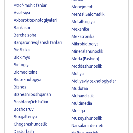
Atrof-muhit fanlari
Menejment
Aviatsiya
Mental Salomatlik
Axborot texnologiyalari
Metallurgiya
Bank ishi
Mexanika
Barcha soha
Mexatronika
Barqaror rivojlanish fanlari
Mikrobiologiya
Biofizika
Mineralshunoslik
Biokimyo
Moda (Fashion)
Biologiya
Moddashunoslik
Biomeditsina
Moliya
Biotexnologiya
Moliyaviy texnologiyalar
Biznes
Mudofaa
Biznesni boshqarish
Muhandislik
Boshlang'ich ta'lim
Multimedia
Boshqaruv
Musiqa
Buxgalteriya
Muzeyshunoslik
Chegarashunoslik
Narsalar interneti
Dasturlash
Neft va gaz ishi