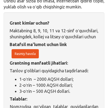
Ushbu asar sizda boʻlmasa, internetdan qidirib topib,
yuklab olish va oʻqib chiqishingiz mumkin.
Grant kimlar uchun?
Maktabning 8, 9, 10, 11 va 12-sinf oʻquvchilari,
shuningdek, kollej va litsey oʻquvchilari uchun
Batafsil ma'lumot uchun link
Rasmiy havola
Grantning manfaatli jihatlari:
Tanlov gʻoliblari quyidagicha taqdirlanadi:
1-oʻrin – 2000 AQSH dollari;
2-oʻrin – 1000 AQSH dollari;
3-oʻrin – 500 AQSH dollari.
Talablar:
Nomzodga qoʻyilgan talablar quyidagilardan