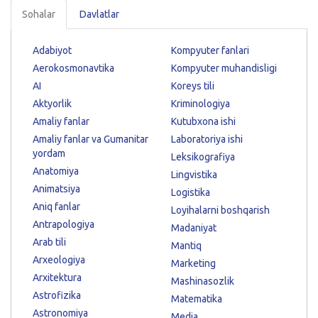
Sohalar
Davlatlar
Adabiyot
Kompyuter fanlari
Aerokosmonavtika
Kompyuter muhandisligi
AI
Koreys tili
Aktyorlik
Kriminologiya
Amaliy fanlar
Kutubxona ishi
Amaliy fanlar va Gumanitar
Laboratoriya ishi
yordam
Leksikografiya
Anatomiya
Lingvistika
Animatsiya
Logistika
Aniq fanlar
Loyihalarni boshqarish
Antrapologiya
Madaniyat
Arab tili
Mantiq
Arxeologiya
Marketing
Arxitektura
Mashinasozlik
Astrofizika
Matematika
Astronomiya
Media