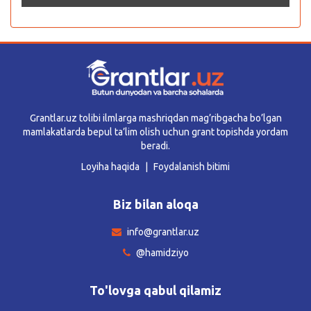
Grantlar.uz tolibi ilmlarga mashriqdan mag’ribgacha bo’lgan
mamlakatlarda bepul ta’lim olish uchun grant topishda yordam
beradi.
Loyiha haqida
Foydalanish bitimi
Biz bilan aloqa
info@grantlar.uz
@hamidziyo
To'lovga qabul qilamiz