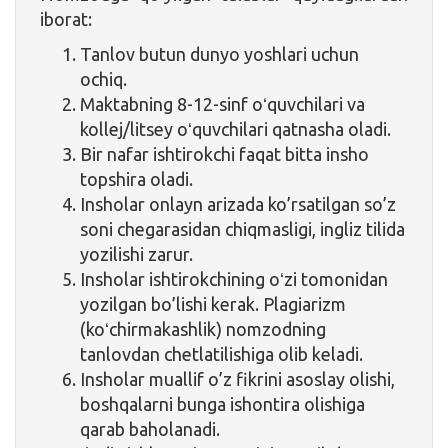
iborat:
Tanlov butun dunyo yoshlari uchun
ochiq.
Maktabning 8-12-sinf oʻquvchilari va
kollej/litsey oʻquvchilari qatnasha oladi.
Bir nafar ishtirokchi faqat bitta insho
topshira oladi.
Insholar onlayn arizada ko’rsatilgan so’z
soni chegarasidan chiqmasligi, ingliz tilida
yozilishi zarur.
Insholar ishtirokchining oʻzi tomonidan
yozilgan bo’lishi kerak. Plagiarizm
(koʻchirmakashlik) nomzodning
tanlovdan chetlatilishiga olib keladi.
Insholar muallif o’z fikrini asoslay olishi,
boshqalarni bunga ishontira olishiga
qarab baholanadi.