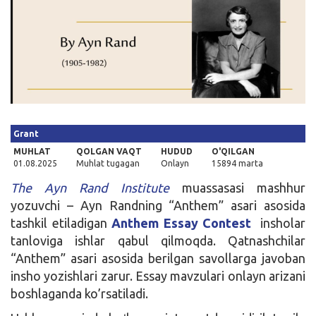
Kirish
Grant
MUHLAT
QOLGAN VAQT
HUDUD
O'QILGAN
01.08.2025
Muhlat tugagan
Onlayn
15894 marta
The Ayn Rand Institute
muassasasi mashhur
yozuvchi – Ayn Randning “Anthem” asari asosida
tashkil etiladigan
Anthem Essay Contest
insholar
tanloviga ishlar qabul qilmoqda. Qatnashchilar
“Anthem” asari asosida berilgan savollarga javoban
insho yozishlari zarur. Essay mavzulari onlayn arizani
boshlaganda ko’rsatiladi.