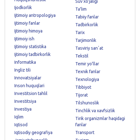
Suv xo'jaligi
Ijodkorlik
Ta'lim
Ijtimoiy antropologiya
Tabiiy fanlar
Ijtimoiy fanlar
Tadbirkorlik
Ijtimoiy himoya
Tarix
Ijtimoiy ish
Tarjimonlik
Ijtimoiy statistika
Tasviriy sanʼat
Ijtimoiy tadbirkorlik
Tekstil
Informatika
Temir yo'llar
Ingliz tili
Texnik fanlar
Innovatsiyalar
Texnologiya
Inson huquqlari
Tibbiyot
Investitsion tahlil
Tijorat
Investitsiya
Tilshunoslik
Investiya
Tinchlik va xavfsizlik
Iqlim
Tirik organizmlar haqidagi
Iqtisod
fanlar
Iqtisodiy geografiya
Transport