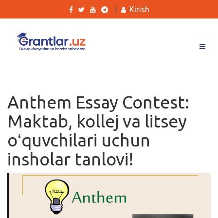
Kirish
|
Grantlar
Tanlovlar
Anthem Essay Contest:
Ishlar
Maktab, kollej va litsey
Kurslar
oʻquvchilari uchun
Blog
insholar tanlovi!
Yana
Qidirish