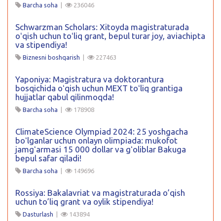
Barcha soha
|
236046
Schwarzman Scholars: Xitoyda magistraturada
oʻqish uchun toʻliq grant, bepul turar joy, aviachipta
va stipendiya!
Biznesni boshqarish
|
227463
Yaponiya: Magistratura va doktorantura
bosqichida oʻqish uchun MEXT toʻliq grantiga
hujjatlar qabul qilinmoqda!
Barcha soha
|
178908
ClimateScience Olympiad 2024: 25 yoshgacha
boʻlganlar uchun onlayn olimpiada: mukofot
jamgʻarmasi 15 000 dollar va gʻoliblar Bakuga
bepul safar qiladi!
Barcha soha
|
149696
Rossiya: Bakalavriat va magistraturada o’qish
uchun to’liq grant va oylik stipendiya!
Dasturlash
|
143894