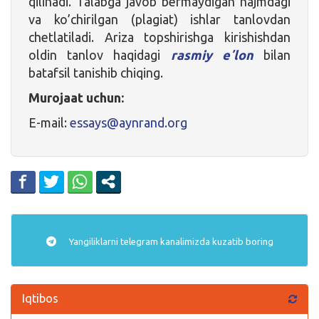
qilinadi. Talabga javob bermaydigan hajmdagi
va ko’chirilgan (plagiat) ishlar tanlovdan
chetlatiladi. Ariza topshirishga kirishishdan
oldin tanlov haqidagi
rasmiy e
ʼlon
bilan
batafsil tanishib chiqing.
Murojaat uchun:
E-mail:
essays@aynrand.org
Yangiliklarni
telegram
kanalimizda kuzatib boring
Iqtibos