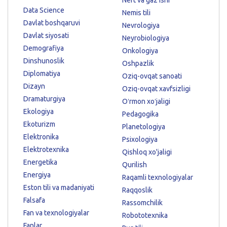
Data Science
Nemis tili
Davlat boshqaruvi
Nevrologiya
Davlat siyosati
Neyrobiologiya
Demografiya
Onkologiya
Dinshunoslik
Oshpazlik
Diplomatiya
Oziq-ovqat sanoati
Dizayn
Oziq-ovqat xavfsizligi
Dramaturgiya
Oʻrmon xoʻjaligi
Ekologiya
Pedagogika
Ekoturizm
Planetologiya
Elektronika
Psixologiya
Elektrotexnika
Qishloq xo'jaligi
Energetika
Qurilish
Energiya
Raqamli texnologiyalar
Eston tili va madaniyati
Raqqoslik
Falsafa
Rassomchilik
Fan va texnologiyalar
Robototexnika
Fanlar