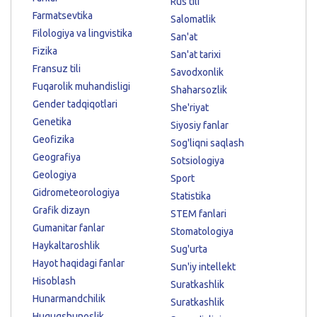
Rus tili
Farmatsevtika
Salomatlik
Filologiya va lingvistika
San'at
Fizika
San'at tarixi
Fransuz tili
Savodxonlik
Fuqarolik muhandisligi
Shaharsozlik
Gender tadqiqotlari
She'riyat
Genetika
Siyosiy fanlar
Geofizika
Sog'liqni saqlash
Geografiya
Sotsiologiya
Geologiya
Sport
Gidrometeorologiya
Statistika
Grafik dizayn
STEM fanlari
Gumanitar fanlar
Stomatologiya
Haykaltaroshlik
Sug'urta
Hayot haqidagi fanlar
Sun'iy intellekt
Hisoblash
Suratkashlik
Hunarmandchilik
Suratkashlik
Huquqshunoslik