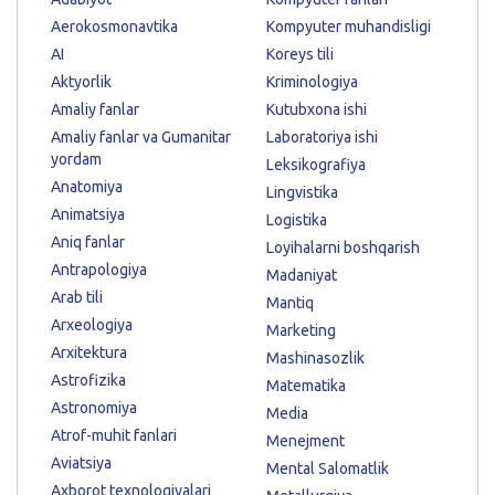
Aerokosmonavtika
Kompyuter muhandisligi
AI
Koreys tili
Aktyorlik
Kriminologiya
Amaliy fanlar
Kutubxona ishi
Amaliy fanlar va Gumanitar
Laboratoriya ishi
yordam
Leksikografiya
Anatomiya
Lingvistika
Animatsiya
Logistika
Aniq fanlar
Loyihalarni boshqarish
Antrapologiya
Madaniyat
Arab tili
Mantiq
Arxeologiya
Marketing
Arxitektura
Mashinasozlik
Astrofizika
Matematika
Astronomiya
Media
Atrof-muhit fanlari
Menejment
Aviatsiya
Mental Salomatlik
Axborot texnologiyalari