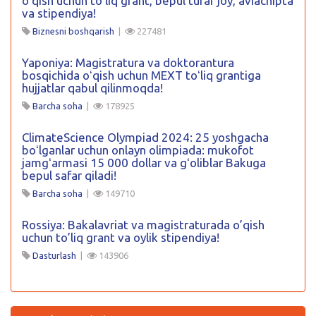
oʻqish uchun toʻliq grant, bepul turar joy, aviachipta
va stipendiya!
Biznesni boshqarish
|
227481
Yaponiya: Magistratura va doktorantura
bosqichida oʻqish uchun MEXT toʻliq grantiga
hujjatlar qabul qilinmoqda!
Barcha soha
|
178925
ClimateScience Olympiad 2024: 25 yoshgacha
boʻlganlar uchun onlayn olimpiada: mukofot
jamgʻarmasi 15 000 dollar va gʻoliblar Bakuga
bepul safar qiladi!
Barcha soha
|
149710
Rossiya: Bakalavriat va magistraturada o’qish
uchun to’liq grant va oylik stipendiya!
Dasturlash
|
143906