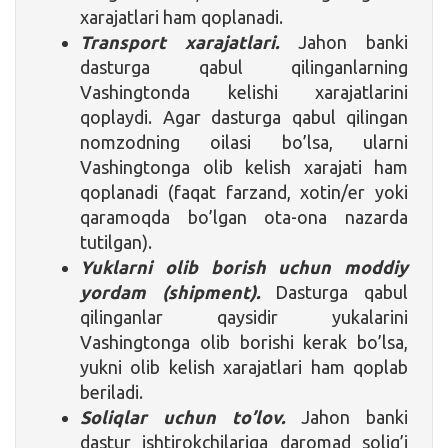
xarajatlari ham qoplanadi.
Transport xarajatlari.
Jahon banki
dasturga qabul qilinganlarning
Vashingtonda kelishi xarajatlarini
qoplaydi. Agar dasturga qabul qilingan
nomzodning oilasi bo’lsa, ularni
Vashingtonga olib kelish xarajati ham
qoplanadi (faqat farzand, xotin/er yoki
qaramoqda bo’lgan ota-ona nazarda
tutilgan).
Yuklarni olib borish uchun moddiy
yordam (shipment).
Dasturga qabul
qilinganlar qaysidir yukalarini
Vashingtonga olib borishi kerak bo’lsa,
yukni olib kelish xarajatlari ham qoplab
beriladi.
Soliqlar uchun to’lov.
Jahon banki
dastur ishtirokchilariga daromad solig’i