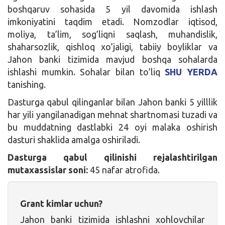
boshqaruv sohasida 5 yil davomida ishlash
imkoniyatini taqdim etadi. Nomzodlar iqtisod,
moliya, ta’lim, sog’liqni saqlash, muhandislik,
shaharsozlik, qishloq xo’jaligi, tabiiy boyliklar va
Jahon banki tizimida mavjud boshqa sohalarda
ishlashi mumkin. Sohalar bilan to’liq
SHU YERDA
tanishing.
Dasturga qabul qilinganlar bilan Jahon banki 5 yilllik
har yili yangilanadigan mehnat shartnomasi tuzadi va
bu muddatning dastlabki 24 oyi malaka oshirish
dasturi shaklida amalga oshiriladi.
Dasturga qabul qilinishi rejalashtirilgan
mutaxassislar soni:
45 nafar atrofida.
Grant kimlar uchun?
Jahon banki tizimida ishlashni xohlovchilar