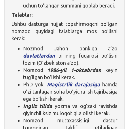
uchun to’langan summani qoplab beradi.
Talablar:
Ushbu dasturga hujjat topshirmoqchi bo’lgan
nomzod quyidagi talablarga mos bo’lishi
kerak:
Nozmod Jahon bankiga a’zo
davlatlardan
birining fuqarosi bo’lishi
lozim (O’zbekiston a’zo).
Nomzod
1986-yil 1-oktabrdan
keyin
tug’ilgan bo’lishi kerak.
PhD yoki
Magistrlik darajasiga
hamda
o’zi tanlagan soha bo’yicha ish tajribasiga
ega bo’lishi kerak.
Ingliz tilida
yozma va og’zaki ravishda
qiyinchiliksiz muloqot qila olishi kerak.
Nomzod mutaxassisligi dastur
tomonidan taklif etiladigan