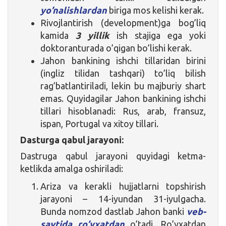
yo’nalishlardan
biriga mos kelishi kerak.
Rivojlantirish (development)ga bog’liq
kamida
3 yillik
ish stajiga ega yoki
doktoranturada o’qigan bo’lishi kerak.
Jahon bankining ishchi tillaridan birini
(ingliz tilidan tashqari) to’liq bilish
rag’batlantiriladi, lekin bu majburiy shart
emas. Quyidagilar Jahon bankining ishchi
tillari hisoblanadi: Rus, arab, fransuz,
ispan, Portugal va xitoy tillari.
Dasturga qabul jarayoni:
Dastruga qabul jarayoni quyidagi ketma-
ketlikda amalga oshiriladi:
Ariza va kerakli hujjatlarni topshirish
jarayoni – 14-iyundan 31-iyulgacha.
Bunda nomzod dastlab Jahon banki
veb-
saytida ro’yxatdan
o’tadi. Ro’yxatdan