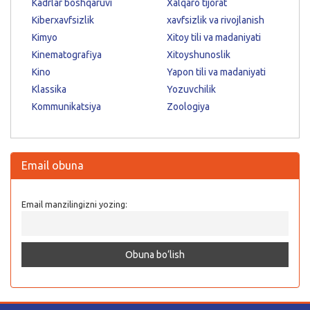
Kadrlar boshqaruvi
Xalqaro tijorat
Kiberxavfsizlik
xavfsizlik va rivojlanish
Kimyo
Xitoy tili va madaniyati
Kinematografiya
Xitoyshunoslik
Kino
Yapon tili va madaniyati
Klassika
Yozuvchilik
Kommunikatsiya
Zoologiya
Email obuna
Email manzilingizni yozing: