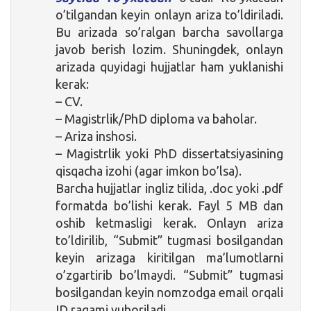
o’tilgandan keyin onlayn ariza to’ldiriladi.
Bu arizada so’ralgan barcha savollarga
javob berish lozim. Shuningdek, onlayn
arizada quyidagi hujjatlar ham yuklanishi
kerak:
– CV.
– Magistrlik/PhD diploma va baholar.
– Ariza inshosi.
– Magistrlik yoki PhD dissertatsiyasining
qisqacha izohi (agar imkon bo’lsa).
Barcha hujjatlar ingliz tilida, .doc yoki .pdf
formatda bo’lishi kerak. Fayl 5 MB dan
oshib ketmasligi kerak. Onlayn ariza
to’ldirilib, “Submit” tugmasi bosilgandan
keyin arizaga kiritilgan ma’lumotlarni
o’zgartirib bo’lmaydi. “Submit” tugmasi
bosilgandan keyin nomzodga email orqali
ID raqami yuboriladi.