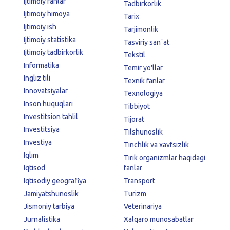
Ijtimoiy fanlar
Tadbirkorlik
Ijtimoiy himoya
Tarix
Ijtimoiy ish
Tarjimonlik
Ijtimoiy statistika
Tasviriy sanʼat
Ijtimoiy tadbirkorlik
Tekstil
Informatika
Temir yo'llar
Ingliz tili
Texnik fanlar
Innovatsiyalar
Texnologiya
Inson huquqlari
Tibbiyot
Investitsion tahlil
Tijorat
Investitsiya
Tilshunoslik
Investiya
Tinchlik va xavfsizlik
Iqlim
Tirik organizmlar haqidagi
Iqtisod
fanlar
Iqtisodiy geografiya
Transport
Jamiyatshunoslik
Turizm
Jismoniy tarbiya
Veterinariya
Jurnalistika
Xalqaro munosabatlar