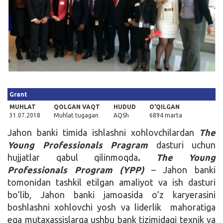
Kirish
Grant
MUHLAT
QOLGAN VAQT
HUDUD
O'QILGAN
31.07.2018
Muhlat tugagan
AQSh
6894 marta
Jahon banki timida ishlashni xohlovchilardan
The
Young Professionals Pragram
dasturi uchun
hujjatlar qabul qilinmoqda
. The Young
Professionals Program (YPP)
– Jahon banki
tomonidan tashkil etilgan amaliyot va ish dasturi
bo’lib, Jahon banki jamoasida o’z karyerasini
boshlashni xohlovchi yosh va liderlik mahoratiga
ega mutaxassislarga ushbu bank tizimidagi texnik va