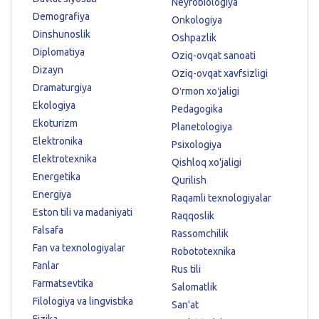
Neyrobiologiya
Demografiya
Onkologiya
Dinshunoslik
Oshpazlik
Diplomatiya
Oziq-ovqat sanoati
Dizayn
Oziq-ovqat xavfsizligi
Dramaturgiya
Oʻrmon xoʻjaligi
Ekologiya
Pedagogika
Ekoturizm
Planetologiya
Elektronika
Psixologiya
Elektrotexnika
Qishloq xo'jaligi
Energetika
Qurilish
Energiya
Raqamli texnologiyalar
Eston tili va madaniyati
Raqqoslik
Falsafa
Rassomchilik
Fan va texnologiyalar
Robototexnika
Fanlar
Rus tili
Farmatsevtika
Salomatlik
Filologiya va lingvistika
San'at
Fizika