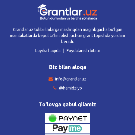
Grantlar.uz tolibi ilmlarga mashriqdan mag’ribgacha bo’lgan
mamlakatlarda bepul ta’lim olish uchun grant topishda yordam
beradi.
Loyiha haqida
Foydalanish bitimi
Biz bilan aloqa
info@grantlar.uz
@hamidziyo
To'lovga qabul qilamiz