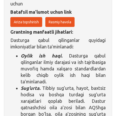
uchun
Batafsil ma'lumot uchun link
Ariza topshirish
Rasmiy havola
Grantning manfaatli jihatlari:
Dasturga qabul qilinganlar quyidagi
imkoniyatlar bilan ta’minlanadi:
Oylik ish haqi.
Dasturga qabul
qilinganlar ilmiy darajasi va ish tajribasiga
muvofiq hamda xalqaro standardlardan
kelib chiqib oylik ish haqi bilan
ta’minlanadi.
Sug’urta.
Tibbiy sug’urta, hayot, baxtsiz
hodisa va boshqa turdagi sug’urta
xarajatlari qoplab beriladi. Dastur
qatnashchisi oila a’zosi bilan AQShga
borgan bo’lsa, oila a’zosining sug’urta