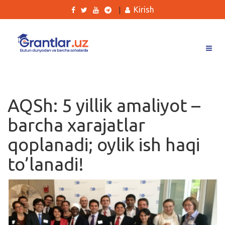
Kirish
|
Grantlar
Tanlovlar
AQSh: 5 yillik amaliyot –
Ishlar
barcha xarajatlar
Kurslar
qoplanadi; oylik ish haqi
Blog
to’lanadi!
Yana
Qidirish