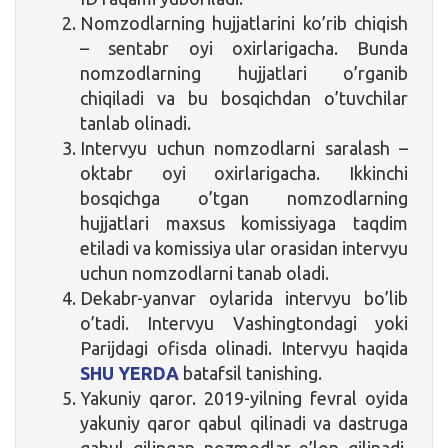
Nomzodlarning hujjatlarini ko’rib chiqish
– sentabr oyi oxirlarigacha. Bunda
nomzodlarning hujjatlari o’rganib
chiqiladi va bu bosqichdan o’tuvchilar
tanlab olinadi.
Intervyu uchun nomzodlarni saralash –
oktabr oyi oxirlarigacha. Ikkinchi
bosqichga o’tgan nomzodlarning
hujjatlari maxsus komissiyaga taqdim
etiladi va komissiya ular orasidan intervyu
uchun nomzodlarni tanab oladi.
Dekabr-yanvar oylarida intervyu bo’lib
o’tadi. Intervyu Vashingtondagi yoki
Parijdagi ofisda olinadi. Intervyu haqida
SHU YERDA
batafsil tanishing.
Yakuniy qaror. 2019-yilning fevral oyida
yakuniy qaror qabul qilinadi va dastruga
qabul qilingan nozmodlar e’lon qilinadi.