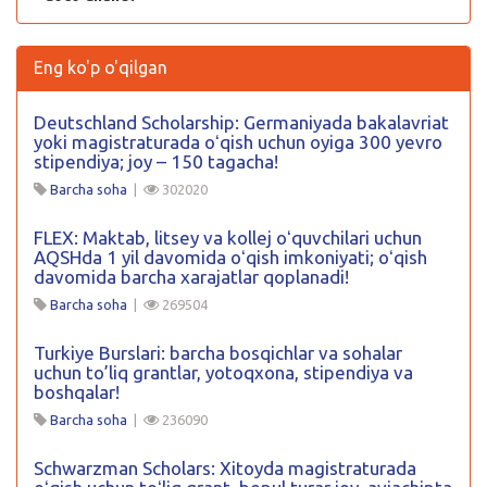
Eng ko'p o'qilgan
Deutschland Scholarship: Germaniyada bakalavriat
yoki magistraturada oʻqish uchun oyiga 300 yevro
stipendiya; joy – 150 tagacha!
Barcha soha
|
302020
FLEX: Maktab, litsey va kollej oʻquvchilari uchun
AQSHda 1 yil davomida oʻqish imkoniyati; oʻqish
davomida barcha xarajatlar qoplanadi!
Barcha soha
|
269504
Turkiye Burslari: barcha bosqichlar va sohalar
uchun to’liq grantlar, yotoqxona, stipendiya va
boshqalar!
Barcha soha
|
236090
Schwarzman Scholars: Xitoyda magistraturada