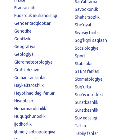
San'at tarixi
Fransuz tili
Savodxonlik
Fuqarolik muhandisligi
Shaharsozlik
Gender tadqiqotlari
She'riyat
Genetika
Siyosiy fanlar
Geofizika
Sog'liqni saqlash
Geografiya
Sotsiologiya
Geologiya
Sport
Gidrometeorologiya
Statistika
Grafik dizayn
STEM fanlari
Gumanitar fanlar
Stomatologiya
Haykaltaroshlik
Sug'urta
Hayot haqidagi fanlar
Sun'iy intellekt
Hisoblash
Suratkashlik
Hunarmandchilik
Suratkashlik
Huquqshunoslik
Suv xo'jaligi
Ijodkorlik
Ta'lim
Ijtimoiy antropologiya
Tabiiy fanlar