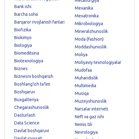
Metallurgiya
Bank ishi
Mexanika
Barcha soha
Mexatronika
Barqaror rivojlanish fanlari
Mikrobiologiya
Biofizika
Mineralshunoslik
Biokimyo
Moda (Fashion)
Biologiya
Moddashunoslik
Biomeditsina
Moliya
Biotexnologiya
Moliyaviy texnologiyalar
Biznes
Mudofaa
Biznesni boshqarish
Muhandislik
Boshlang'ich ta'lim
Multimedia
Boshqaruv
Musiqa
Buxgalteriya
Muzeyshunoslik
Chegarashunoslik
Narsalar interneti
Dasturlash
Neft va gaz ishi
Data Science
Nemis tili
Davlat boshqaruvi
Nevrologiya
Davlat siyosati