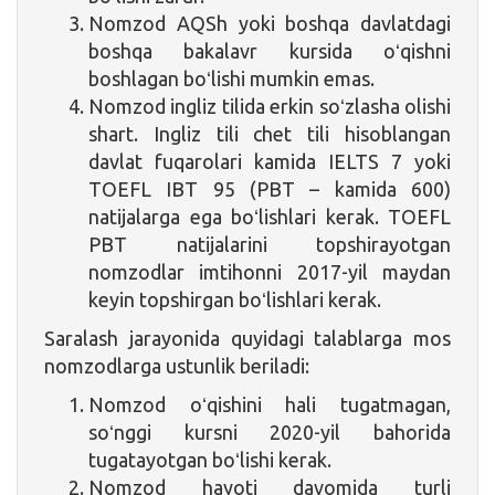
Nomzod AQSh yoki boshqa davlatdagi
boshqa bakalavr kursida oʻqishni
boshlagan boʻlishi mumkin emas.
Nomzod ingliz tilida erkin soʻzlasha olishi
shart. Ingliz tili chet tili hisoblangan
davlat fuqarolari kamida IELTS 7 yoki
TOEFL IBT 95 (PBT – kamida 600)
natijalarga ega boʻlishlari kerak. TOEFL
PBT natijalarini topshirayotgan
nomzodlar imtihonni 2017-yil maydan
keyin topshirgan boʻlishlari kerak.
Saralash jarayonida quyidagi talablarga mos
nomzodlarga ustunlik beriladi:
Nomzod oʻqishini hali tugatmagan,
soʻnggi kursni 2020-yil bahorida
tugatayotgan boʻlishi kerak.
Nomzod hayoti davomida turli