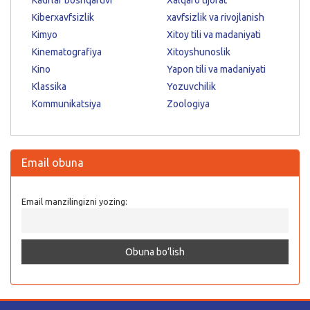
Kiberxavfsizlik
xavfsizlik va rivojlanish
Kimyo
Xitoy tili va madaniyati
Kinematografiya
Xitoyshunoslik
Kino
Yapon tili va madaniyati
Klassika
Yozuvchilik
Kommunikatsiya
Zoologiya
Email obuna
Email manzilingizni yozing: