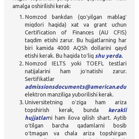
amalga oshirilishi kerak:
Nomzod bankdan (qoʻyilgan mablagʻ
miqdori haqida) xat va grant uchun
Certification of Finances (AU CFIS)
taqdim etishi zarur. Bu hujjatlarning har
biri kamida 4000 AQSh dollarini qayd
etishi kerak. Bu haqida toʻliq
shu yerda.
Nomzod IELTS yoki TOEFL testlari
natijalarini ham joʻnatishi zarur.
Sertifikatlar
admissionsdocuments@american.edu
elektron manziliga yuborilishi kerak.
Universitetning oʻziga ham ariza
topshirish kerak, bunda
kerakli
hujjatlar
ni ham ilova qilish shart. Aytib
oʻtilgan barcha qadamlarni bosib
oʻtmagan va chala ariza topshirgan