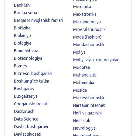
Bank ishi
Mexanika
Barcha soha
Mexatronika
Barqaror rivojlanish fanlari
Mikrobiologiya
Biofizika
Mineralshunoslik
Biokimyo
Moda (Fashion)
Biologiya
Moddashunoslik
Biomeditsina
Moliya
Biotexnologiya
Moliyaviy texnologiyalar
Biznes
Mudofaa
Biznesni boshqarish
Muhandislik
Boshlang'ich ta'lim
Multimedia
Boshqaruv
Musiqa
Buxgalteriya
Muzeyshunoslik
Chegarashunoslik
Narsalar interneti
Dasturlash
Neft va gaz ishi
Data Science
Nemis tili
Davlat boshqaruvi
Nevrologiya
Davlat siyosati
Neyrobiologiya