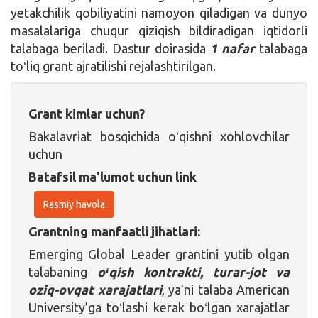
yetakchilik qobiliyatini namoyon qiladigan va dunyo
masalalariga chuqur qiziqish bildiradigan iqtidorli
talabaga beriladi. Dastur doirasida
1 nafar
talabaga
toʻliq grant ajratilishi rejalashtirilgan.
Grant kimlar uchun?
Bakalavriat bosqichida oʻqishni xohlovchilar
uchun
Batafsil ma'lumot uchun link
Rasmiy havola
Grantning manfaatli jihatlari:
Emerging Global Leader grantini yutib olgan
talabaning
oʻqish kontrakti, turar-jot va
oziq-ovqat xarajatlari
, ya’ni talaba American
University’ga toʻlashi kerak boʻlgan xarajatlar