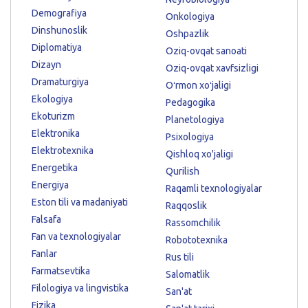
Demografiya
Onkologiya
Dinshunoslik
Oshpazlik
Diplomatiya
Oziq-ovqat sanoati
Dizayn
Oziq-ovqat xavfsizligi
Dramaturgiya
Oʻrmon xoʻjaligi
Ekologiya
Pedagogika
Ekoturizm
Planetologiya
Elektronika
Psixologiya
Elektrotexnika
Qishloq xo'jaligi
Energetika
Qurilish
Energiya
Raqamli texnologiyalar
Eston tili va madaniyati
Raqqoslik
Falsafa
Rassomchilik
Fan va texnologiyalar
Robototexnika
Fanlar
Rus tili
Farmatsevtika
Salomatlik
Filologiya va lingvistika
San'at
Fizika