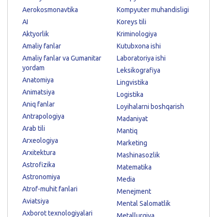
Aerokosmonavtika
Kompyuter muhandisligi
AI
Koreys tili
Aktyorlik
Kriminologiya
Amaliy fanlar
Kutubxona ishi
Amaliy fanlar va Gumanitar
Laboratoriya ishi
yordam
Leksikografiya
Anatomiya
Lingvistika
Animatsiya
Logistika
Aniq fanlar
Loyihalarni boshqarish
Antrapologiya
Madaniyat
Arab tili
Mantiq
Arxeologiya
Marketing
Arxitektura
Mashinasozlik
Astrofizika
Matematika
Astronomiya
Media
Atrof-muhit fanlari
Menejment
Aviatsiya
Mental Salomatlik
Axborot texnologiyalari
Metallurgiya