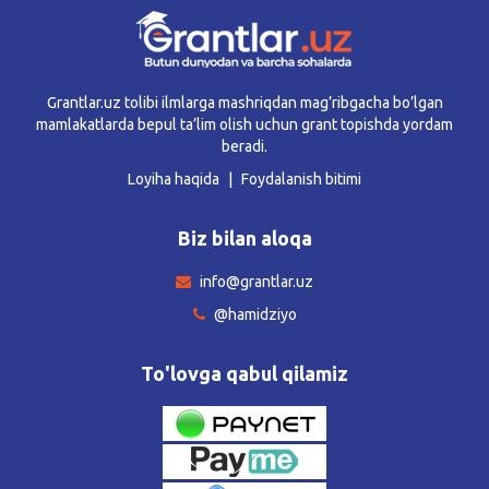
Grantlar.uz tolibi ilmlarga mashriqdan mag’ribgacha bo’lgan
mamlakatlarda bepul ta’lim olish uchun grant topishda yordam
beradi.
Loyiha haqida
Foydalanish bitimi
Biz bilan aloqa
info@grantlar.uz
@hamidziyo
To'lovga qabul qilamiz