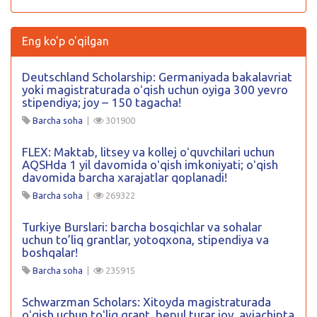
Eng ko'p o'qilgan
Deutschland Scholarship: Germaniyada bakalavriat
yoki magistraturada oʻqish uchun oyiga 300 yevro
stipendiya; joy – 150 tagacha!
Barcha soha
|
301900
FLEX: Maktab, litsey va kollej oʻquvchilari uchun
AQSHda 1 yil davomida oʻqish imkoniyati; oʻqish
davomida barcha xarajatlar qoplanadi!
Barcha soha
|
269322
Turkiye Burslari: barcha bosqichlar va sohalar
uchun to’liq grantlar, yotoqxona, stipendiya va
boshqalar!
Barcha soha
|
235915
Schwarzman Scholars: Xitoyda magistraturada
oʻqish uchun toʻliq grant, bepul turar joy, aviachipta