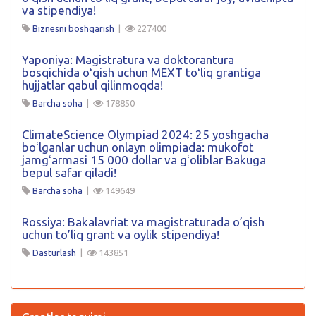
va stipendiya!
Biznesni boshqarish
|
227400
Yaponiya: Magistratura va doktorantura
bosqichida oʻqish uchun MEXT toʻliq grantiga
hujjatlar qabul qilinmoqda!
Barcha soha
|
178850
ClimateScience Olympiad 2024: 25 yoshgacha
boʻlganlar uchun onlayn olimpiada: mukofot
jamgʻarmasi 15 000 dollar va gʻoliblar Bakuga
bepul safar qiladi!
Barcha soha
|
149649
Rossiya: Bakalavriat va magistraturada o’qish
uchun to’liq grant va oylik stipendiya!
Dasturlash
|
143851