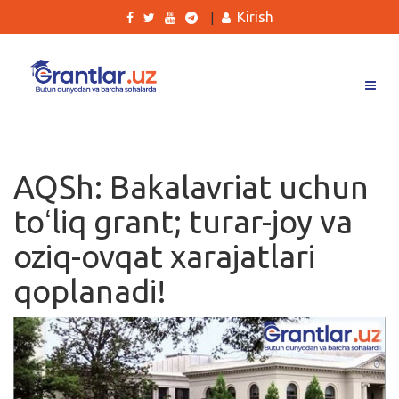
Kirish
|
Grantlar
Tanlovlar
AQSh: Bakalavriat uchun
Ishlar
toʻliq grant; turar-joy va
Kurslar
oziq-ovqat xarajatlari
Blog
qoplanadi!
Yana
Qidirish