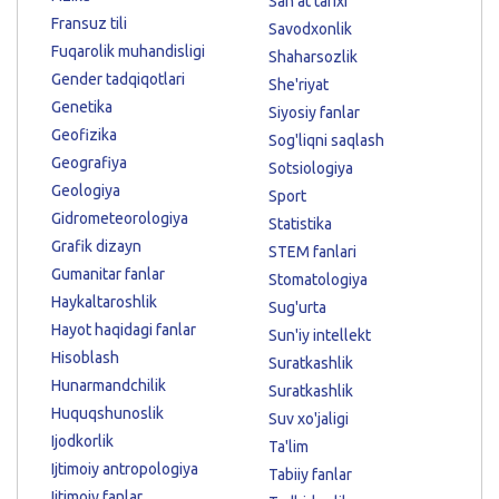
San'at tarixi
Fransuz tili
Savodxonlik
Fuqarolik muhandisligi
Shaharsozlik
Gender tadqiqotlari
She'riyat
Genetika
Siyosiy fanlar
Geofizika
Sog'liqni saqlash
Geografiya
Sotsiologiya
Geologiya
Sport
Gidrometeorologiya
Statistika
Grafik dizayn
STEM fanlari
Gumanitar fanlar
Stomatologiya
Haykaltaroshlik
Sug'urta
Hayot haqidagi fanlar
Sun'iy intellekt
Hisoblash
Suratkashlik
Hunarmandchilik
Suratkashlik
Huquqshunoslik
Suv xo'jaligi
Ijodkorlik
Ta'lim
Ijtimoiy antropologiya
Tabiiy fanlar
Ijtimoiy fanlar