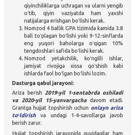
qiyinchiliklarga uchragan va ularni yengib
oʻtib, qiyin vaziyatda ham yaxshi
natijalarga erishgan boʻlishi kerak.
Nomzod 4 ballik GPA tizimida kamida 3.8
ball toʻplagan boʻlishi yoki 9-12-sinflarda
eng yuqori baholarga oʻqigan 10%
tengdoshlari safida boʻlishi kerak.
Nomzod yetakchilik, koʻngilli ishlar,
jamiyat rivojiga xissa qoʻshish kabi
ishlarda faol boʻlgan boʻlishi lozim.
Dasturga qabul jarayoni:
Ariza berish
2019-yil 1-sentabrda oshiladi
va 2020-yil 15-yanvargacha
davom etadi.
Grantga hujjat topshirish uchun
onlayn ariza
toʻldirish
va undagi 1-4-savollarga javob
berish zarur.
Hujjat topshirish jarayonida quyidagilar ham