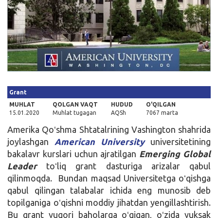
Kirish
Grant
MUHLAT
QOLGAN VAQT
HUDUD
O'QILGAN
15.01.2020
Muhlat tugagan
AQSh
7067 marta
Amerika Qoʻshma Shtatalrining Vashington shahrida
joylashgan
American University
universitetining
bakalavr kurslari uchun ajratilgan
Emerging Global
Leader
toʻliq grant dasturiga arizalar qabul
qilinmoqda. Bundan maqsad Universitetga oʻqishga
qabul qilingan talabalar ichida eng munosib deb
topilganiga oʻqishni moddiy jihatdan yengillashtirish.
Bu grant yuqori baholarga oʻqigan, oʻzida yuksak