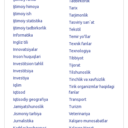
Tadbirkorlik
Ijtimoiy himoya
Tarix
Ijtimoiy ish
Tarjimonlik
Ijtimoiy statistika
Tasviriy sanʼat
Ijtimoiy tadbirkorlik
Tekstil
Informatika
Temir yo'llar
Ingliz tili
Texnik fanlar
Innovatsiyalar
Texnologiya
Inson huquqlari
Tibbiyot
Investitsion tahlil
Tijorat
Investitsiya
Tilshunoslik
Investiya
Tinchlik va xavfsizlik
Iqlim
Tirik organizmlar haqidagi
Iqtisod
fanlar
Iqtisodiy geografiya
Transport
Jamiyatshunoslik
Turizm
Jismoniy tarbiya
Veterinariya
Jurnalistika
Xalqaro munosabatlar
Kadrlar boshqaruvi
Xalqaro tijorat