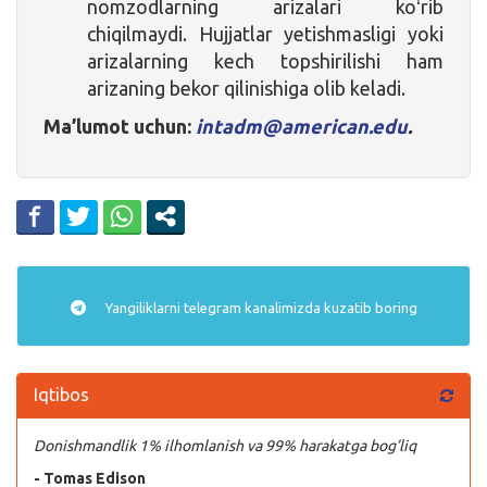
nomzodlarning arizalari koʻrib
chiqilmaydi. Hujjatlar yetishmasligi yoki
arizalarning kech topshirilishi ham
arizaning bekor qilinishiga olib keladi.
Ma’lumot uchun:
intadm@american.edu
.
Yangiliklarni
telegram
kanalimizda kuzatib boring
Iqtibos
Donishmandlik 1% ilhomlanish va 99% harakatga bog’liq
- Tomas Edison