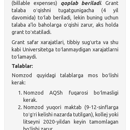
(billable expenses)
qoplab beriladi
. Grant
talaba oʻqishni tugatgunigacha (4 yil
davomida) toʻlab beriladi, lekin buning uchun
talaba a’lo baholarga oʻqishi zarur, aks holda
grant toʻxtatiladi.
Grant safar xarajatlari, tibbiy sugʻurta va shu
kabi Universitetga toʻlanmaydigan xarajatlarni
toʻlamaydi.
Talablar:
Nomzod quyidagi talablarga mos boʻlishi
kerak:
Nomzod AQSh fuqarosi boʻlmasligi
kerak.
Nomzod yuqori maktab (9-12-sinflarga
toʻgʻri kelishi nazarda tutilgan), kollej yoki
litseyni 2020-yildan keyin tamomlagan
boʻlishi zarur.