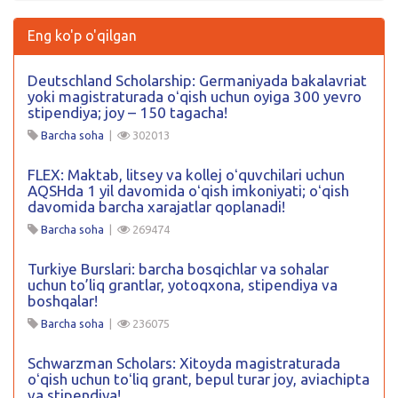
Eng ko'p o'qilgan
Deutschland Scholarship: Germaniyada bakalavriat
yoki magistraturada oʻqish uchun oyiga 300 yevro
stipendiya; joy – 150 tagacha!
Barcha soha
|
302013
FLEX: Maktab, litsey va kollej oʻquvchilari uchun
AQSHda 1 yil davomida oʻqish imkoniyati; oʻqish
davomida barcha xarajatlar qoplanadi!
Barcha soha
|
269474
Turkiye Burslari: barcha bosqichlar va sohalar
uchun to’liq grantlar, yotoqxona, stipendiya va
boshqalar!
Barcha soha
|
236075
Schwarzman Scholars: Xitoyda magistraturada
oʻqish uchun toʻliq grant, bepul turar joy, aviachipta
va stipendiya!