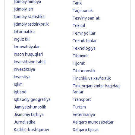
Ijtimoiy himoya
Tarix
Ijtimoiy ish
Tarjimonlik
Ijtimoiy statistika
Tasviriy sanʼat
Ijtimoiy tadbirkorlik
Tekstil
Informatika
Temir yo'llar
Ingliz tili
Texnik fanlar
Innovatsiyalar
Texnologiya
Inson huquqlari
Tibbiyot
Investitsion tahlil
Tijorat
Investitsiya
Tilshunoslik
Investiya
Tinchlik va xavfsizlik
Iqlim
Tirik organizmlar haqidagi
Iqtisod
fanlar
Iqtisodiy geografiya
Transport
Jamiyatshunoslik
Turizm
Jismoniy tarbiya
Veterinariya
Jurnalistika
Xalqaro munosabatlar
Kadrlar boshqaruvi
Xalqaro tijorat