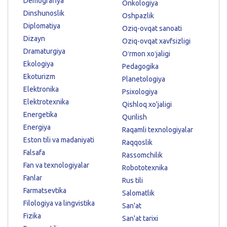
Demografiya
Onkologiya
Dinshunoslik
Oshpazlik
Diplomatiya
Oziq-ovqat sanoati
Dizayn
Oziq-ovqat xavfsizligi
Dramaturgiya
Oʻrmon xoʻjaligi
Ekologiya
Pedagogika
Ekoturizm
Planetologiya
Elektronika
Psixologiya
Elektrotexnika
Qishloq xo'jaligi
Energetika
Qurilish
Energiya
Raqamli texnologiyalar
Eston tili va madaniyati
Raqqoslik
Falsafa
Rassomchilik
Fan va texnologiyalar
Robototexnika
Fanlar
Rus tili
Farmatsevtika
Salomatlik
Filologiya va lingvistika
San'at
Fizika
San'at tarixi