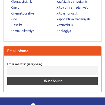
Kiberxavfsizlik
xavfsizlik va rivojlanish
Kimyo
Xitoy tili va madaniyati
Kinematografiya
Xitoyshunoslik
Kino
Yapon tili va madaniyati
Klassika
Yozuvchilik
Kommunikatsiya
Zoologiya
Email obuna
Email manzilingizni yozing: