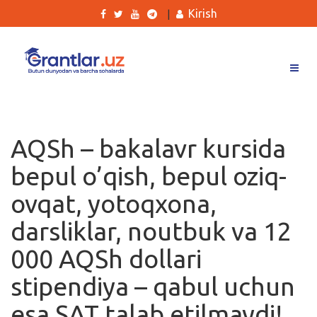
Kirish
|
Grantlar
Tanlovlar
AQSh – bakalavr kursida
Ishlar
bepul o’qish, bepul oziq-
Kurslar
ovqat, yotoqxona,
Blog
darsliklar, noutbuk va 12
Yana
000 AQSh dollari
stipendiya – qabul uchun
esa SAT talab etilmaydi!
Qidirish