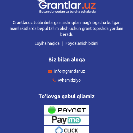
Grantlar.uz tolibi ilmlarga mashriqdan mag’ribgacha bo’lgan
mamlakatlarda bepul ta’lim olish uchun grant topishda yordam
beradi.
Loyiha haqida
Foydalanish bitimi
Biz bilan aloqa
info@grantlar.uz
@hamidziyo
To'lovga qabul qilamiz