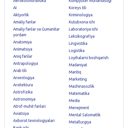
Aerokosmonavtika
Kompyuter muhandisligi
AI
Koreys tili
Aktyorlik
Kriminologiya
Amaliy fanlar
Kutubxona ishi
Amaliy fanlar va Gumanitar
Laboratoriya ishi
yordam
Leksikografiya
Anatomiya
Lingvistika
Animatsiya
Logistika
Aniq fanlar
Loyihalarni boshqarish
Antrapologiya
Madaniyat
Arab tili
Mantiq
Arxeologiya
Marketing
Arxitektura
Mashinasozlik
Astrofizika
Matematika
Astronomiya
Media
Atrof-muhit fanlari
Menejment
Aviatsiya
Mental Salomatlik
Axborot texnologiyalari
Metallurgiya
Bank ishi