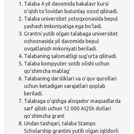
Talaba 4 yil davomida bakalavr kursi
o’qish to’lovidan butunlay ozod qilinadi.
Talaba universitet yotoqxonasida bepul
yashash imkoniyatiga ega bo’ladi.
Grantni yutib olgan talabaga universitet
oshxonasida yil davomida bepul
ovqatlanish imkoniyati beriladi.
Talabaning salomatligi sug’urta qilinadi.
Talaba kompyuter sotib olishi uchun
qo’shimcha mablag’
Talabaning darsliklari va o’quv qurollari
uchun ketadigan xarajatlari qoplab
beriladi.
Talabaga o’qishga aloqador maqsadlarda
sarf qilish uchun 12 000 AQSh dollari
qo’shimcha grant
Undan tashqari, talaba Stamps
Scholarship grantini yutib olgan iqtidorli