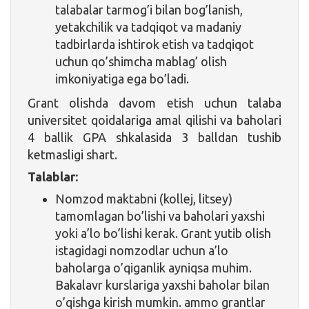
talabalar tarmog’i bilan bog’lanish,
yetakchilik va tadqiqot va madaniy
tadbirlarda ishtirok etish va tadqiqot
uchun qo’shimcha mablag’ olish
imkoniyatiga ega bo’ladi.
Grant olishda davom etish uchun talaba
universitet qoidalariga amal qilishi va baholari
4 ballik GPA shkalasida 3 balldan tushib
ketmasligi shart.
Talablar:
Nomzod maktabni (kollej, litsey)
tamomlagan bo’lishi va baholari yaxshi
yoki a’lo bo’lishi kerak. Grant yutib olish
istagidagi nomzodlar uchun a’lo
baholarga o’qiganlik ayniqsa muhim.
Bakalavr kurslariga yaxshi baholar bilan
o’qishga kirish mumkin. ammo grantlar