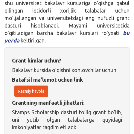
shu universitet bakalavr kurslariga o’qishga qabul
qilingan iqtidorli xorijlik talabalar uchun
mo’ljallangan va universitetdagi eng nufuzli grant
dasturi hisoblanadi. Mayami universitetida
o’qitiladigan barcha bakalavr kurslari ro’yxati
bu
yerda
keltirilgan.
Grant kimlar uchun?
Bakalavr kursida o’qishni xohlovchilar uchun
Batafsil ma'lumot uchun link
Rasmiy havola
Grantning manfaatli jihatlari:
Stamps Scholarship dasturi to’liq grant bo’lib,
uni yutib olgan talabalarga quyidagi
imkoniyatlar taqdim etiladi: