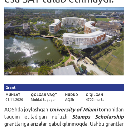
Kirish
Grant
MUHLAT
QOLGAN VAQT
HUDUD
O'QILGAN
01.11.2020
Muhlat tugagan
AQSh
4702 marta
AQShda joylashgan
University of Miami
tomonidan
taqdim etiladigan nufuzli
Stamps Scholarship
grantlariga arizalar qabul qilinmoqda. Ushbu grantlar