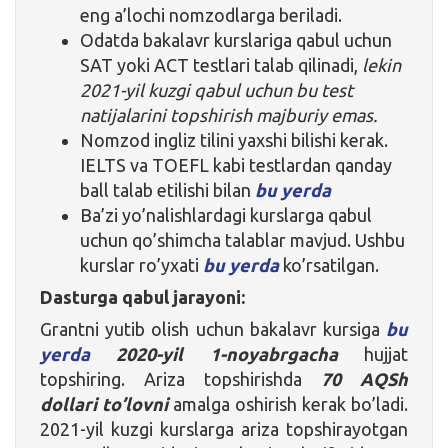
eng a’lochi nomzodlarga beriladi.
Odatda bakalavr kurslariga qabul uchun
SAT yoki ACT testlari talab qilinadi,
lekin
2021-yil kuzgi qabul uchun bu test
natijalarini topshirish majburiy emas.
Nomzod ingliz tilini yaxshi bilishi kerak.
IELTS va TOEFL kabi testlardan qanday
ball talab etilishi bilan
bu yerda
Ba’zi yo’nalishlardagi kurslarga qabul
uchun qo’shimcha talablar mavjud. Ushbu
kurslar ro’yxati
bu yerda
ko’rsatilgan.
Dasturga qabul jarayoni:
Grantni yutib olish uchun bakalavr kursiga
bu
yerda
2020-yil 1-noyabrgacha
hujjat
topshiring. Ariza topshirishda
70 AQSh
dollari to’lovni
amalga oshirish kerak bo’ladi.
2021-yil kuzgi kurslarga ariza topshirayotgan