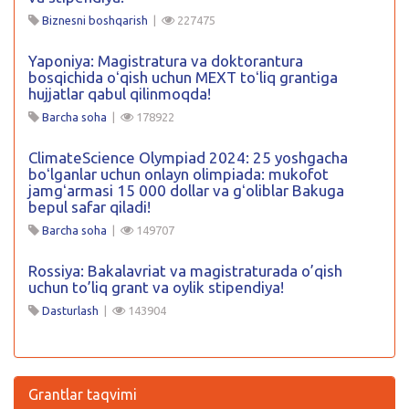
Biznesni boshqarish
|
227475
Yaponiya: Magistratura va doktorantura
bosqichida oʻqish uchun MEXT toʻliq grantiga
hujjatlar qabul qilinmoqda!
Barcha soha
|
178922
ClimateScience Olympiad 2024: 25 yoshgacha
boʻlganlar uchun onlayn olimpiada: mukofot
jamgʻarmasi 15 000 dollar va gʻoliblar Bakuga
bepul safar qiladi!
Barcha soha
|
149707
Rossiya: Bakalavriat va magistraturada o’qish
uchun to’liq grant va oylik stipendiya!
Dasturlash
|
143904
Grantlar taqvimi