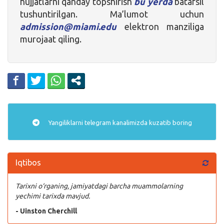
hujjatlarni qanday topshirish
bu yerda
batafsil
tushuntirilgan. Ma’lumot uchun
admission@miami.edu
elektron manziliga
murojaat qiling.
Yangiliklarni
telegram
kanalimizda kuzatib boring
Iqtibos
Tarixni o‘rganing, jamiyatdagi barcha muammolarning
yechimi tarixda mavjud.
- Uinston Cherchill