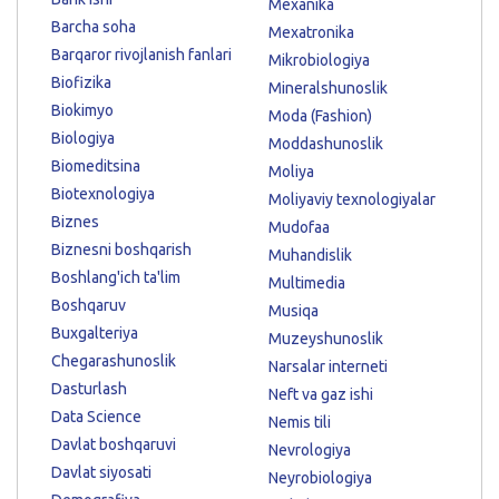
Mexanika
Barcha soha
Mexatronika
Barqaror rivojlanish fanlari
Mikrobiologiya
Biofizika
Mineralshunoslik
Biokimyo
Moda (Fashion)
Biologiya
Moddashunoslik
Biomeditsina
Moliya
Biotexnologiya
Moliyaviy texnologiyalar
Biznes
Mudofaa
Biznesni boshqarish
Muhandislik
Boshlang'ich ta'lim
Multimedia
Boshqaruv
Musiqa
Buxgalteriya
Muzeyshunoslik
Chegarashunoslik
Narsalar interneti
Dasturlash
Neft va gaz ishi
Data Science
Nemis tili
Davlat boshqaruvi
Nevrologiya
Davlat siyosati
Neyrobiologiya