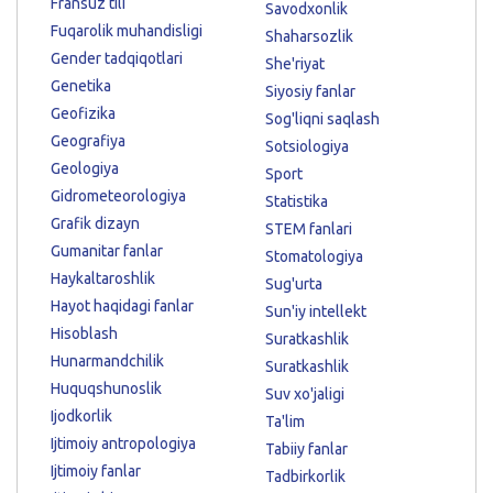
Fransuz tili
Savodxonlik
Fuqarolik muhandisligi
Shaharsozlik
Gender tadqiqotlari
She'riyat
Genetika
Siyosiy fanlar
Geofizika
Sog'liqni saqlash
Geografiya
Sotsiologiya
Geologiya
Sport
Gidrometeorologiya
Statistika
Grafik dizayn
STEM fanlari
Gumanitar fanlar
Stomatologiya
Haykaltaroshlik
Sug'urta
Hayot haqidagi fanlar
Sun'iy intellekt
Hisoblash
Suratkashlik
Hunarmandchilik
Suratkashlik
Huquqshunoslik
Suv xo'jaligi
Ijodkorlik
Ta'lim
Ijtimoiy antropologiya
Tabiiy fanlar
Ijtimoiy fanlar
Tadbirkorlik