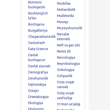
Biznesni
Mudofaa
boshqarish
Muhandislik
Boshlang'ich
Multimedia
ta'lim
Musiqa
Boshqaruv
Muzeyshunoslik
Buxgalteriya
Narsalar
Chegarashunoslik
interneti
Dasturlash
Neft va gaz ishi
Data Science
Nemis tili
Davlat
Nevrologiya
boshqaruvi
Neyrobiologiya
Davlat siyosati
Onkologiya
Demografiya
Oshpazlik
Dinshunoslik
Oziq-ovqat
Diplomatiya
sanoati
Dizayn
Oziq-ovqat
Dramaturgiya
xavfsizligi
Ekologiya
Oʻrmon xoʻjaligi
Ekoturizm