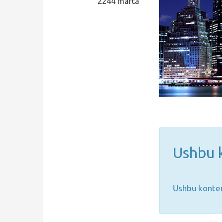
2244 marta
Qidirish
Kirish
Ushbu k
Ushbu konten