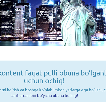
ontent faqat pulli obuna bo‘lganl
uchun ochiq!
tni ko‘rish va boshqa ko‘plab imkoniyatlarga ega bo‘lish u
tariflardan biri bo‘yicha obuna bo‘ling!