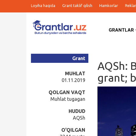
Loyiha haqida
Grant taklif qilish
Hamkorlar
Rekla
GRANTLAR
Grantlar
Tanlovlar
Grant
AQSh: B
Ishlar
MUHLAT
grant; b
01.11.2019
Kurslar
QOLGAN VAQT
Muhlat tugagan
Blog
HUDUD
AQSh
Yana
O'QILGAN