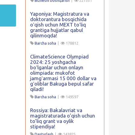
Biznesni boshqarish
|
227351
Yaponiya: Magistratura va
doktorantura bosqichida
oʻqish uchun MEXT toʻliq
grantiga hujjatlar qabul
qilinmoqda!
Barcha soha
|
178812
ClimateScience Olympiad
2024: 25 yoshgacha
boʻlganlar uchun onlayn
olimpiada: mukofot
jamgʻarmasi 15 000 dollar va
gʻoliblar Bakuga bepul safar
qiladi!
Barcha soha
|
149597
Rossiya: Bakalavriat va
magistraturada o’qish uchun
to’liq grant va oylik
stipendiya!
Dasturlash
|
143825