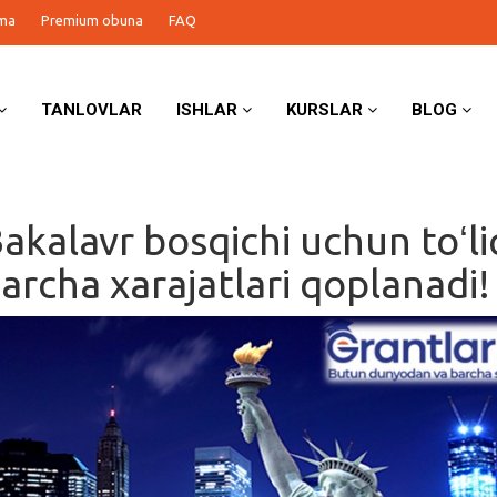
ma
Premium obuna
FAQ
TANLOVLAR
ISHLAR
KURSLAR
BLOG
akalavr bosqichi uchun toʻli
archa xarajatlari qoplanadi!