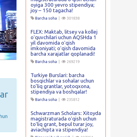
oyiga 300 yevro stipendiya;
joy – 150 tagacha!
Barcha soha
|
301838
FLEX: Maktab, litsey va kollej
oʻquvchilari uchun AQSHda 1
yil davomida oʻqish
imkoniyati; oʻqish davomida
barcha xarajatlar qoplanadi!
Barcha soha
|
269219
Turkiye Burslari: barcha
bosqichlar va sohalar uchun
to’liq grantlar, yotoqxona,
stipendiya va boshqalar!
ar
Barcha soha
|
235812
Schwarzman Scholars: Xitoyda
chun
magistraturada oʻqish uchun
toʻliq grant, bepul turar joy,
aviachipta va stipendiya!