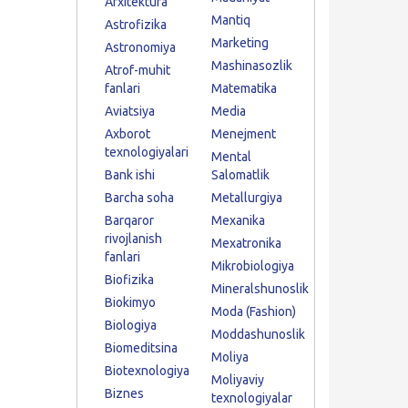
Arxitektura
Mantiq
Astrofizika
Marketing
Astronomiya
Mashinasozlik
Atrof-muhit
fanlari
Matematika
Aviatsiya
Media
Axborot
Menejment
texnologiyalari
Mental
Bank ishi
Salomatlik
Barcha soha
Metallurgiya
Barqaror
Mexanika
rivojlanish
Mexatronika
fanlari
Mikrobiologiya
Biofizika
Mineralshunoslik
Biokimyo
Moda (Fashion)
Biologiya
Moddashunoslik
Biomeditsina
Moliya
Biotexnologiya
Moliyaviy
Biznes
texnologiyalar