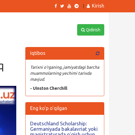
Kirish
|
Qidirish
Iqtibos
q
Tarixni o‘rganing, jamiyatdagi barcha
muammolarning yechimi tarixda
mavjud.
- Uinston Cherchill
Eng ko'p o'qilgan
Deutschland Scholarship:
Germaniyada bakalavriat yoki
magistraturada oʻqish uchun