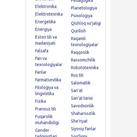
Pedagogika
Elektronika
Planetologiya
Elektrotexnika
Psixologiya
Energetika
Qishloq xo'jaligi
Energiya
Qurilish
Eston tili va
Raqamli
madaniyati
texnologiyalar
Falsafa
Raqqoslik
Fan va
Rassomchilik
texnologiyalar
Robototexnika
Fanlar
Rus tili
Farmatsevtika
Salomatlik
Filologiya va
San'at
lingvistika
San'at tarixi
Fizika
Savodxonlik
Fransuz tili
Shaharsozlik
Fuqarolik
She'riyat
muhandisligi
Siyosiy fanlar
Gender
tadqiqotlari
Sog'liqni