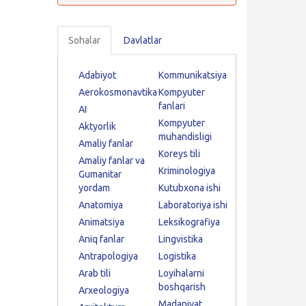
Sohalar
Davlatlar
Adabiyot
Kommunikatsiya
Aerokosmonavtika
Kompyuter
fanlari
AI
Kompyuter
Aktyorlik
muhandisligi
Amaliy fanlar
Koreys tili
Amaliy fanlar va
Kriminologiya
Gumanitar
yordam
Kutubxona ishi
Anatomiya
Laboratoriya ishi
Animatsiya
Leksikografiya
Aniq fanlar
Lingvistika
Antrapologiya
Logistika
Arab tili
Loyihalarni
boshqarish
Arxeologiya
Madaniyat