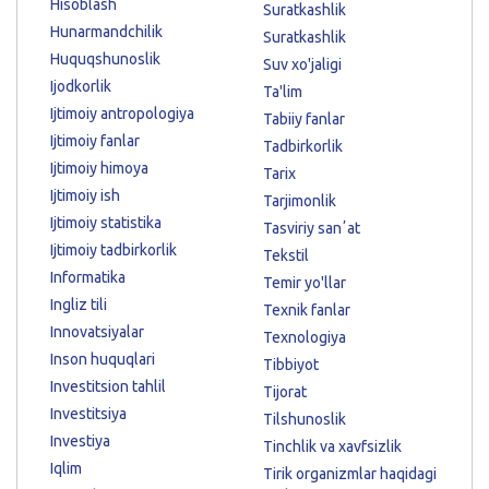
Hisoblash
Suratkashlik
Hunarmandchilik
Suratkashlik
Huquqshunoslik
Suv xo'jaligi
Ijodkorlik
Ta'lim
Ijtimoiy antropologiya
Tabiiy fanlar
Ijtimoiy fanlar
Tadbirkorlik
Ijtimoiy himoya
Tarix
Ijtimoiy ish
Tarjimonlik
Ijtimoiy statistika
Tasviriy sanʼat
Ijtimoiy tadbirkorlik
Tekstil
Informatika
Temir yo'llar
Ingliz tili
Texnik fanlar
Innovatsiyalar
Texnologiya
Inson huquqlari
Tibbiyot
Investitsion tahlil
Tijorat
Investitsiya
Tilshunoslik
Investiya
Tinchlik va xavfsizlik
Iqlim
Tirik organizmlar haqidagi