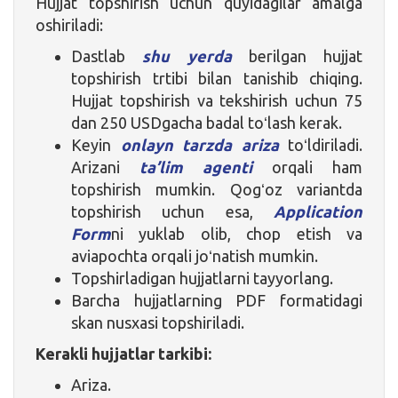
Hujjat topshirish uchun quyidagilar amalga
oshiriladi:
Dastlab
shu yerda
berilgan hujjat
topshirish trtibi bilan tanishib chiqing.
Hujjat topshirish va tekshirish uchun 75
dan 250 USDgacha badal toʻlash kerak.
Keyin
onlayn tarzda ariza
toʻldiriladi.
Arizani
ta’lim agenti
orqali ham
topshirish mumkin. Qogʻoz variantda
topshirish uchun esa,
Application
Form
ni yuklab olib, chop etish va
aviapochta orqali joʻnatish mumkin.
Topshirladigan hujjatlarni tayyorlang.
Barcha hujjatlarning PDF formatidagi
skan nusxasi topshiriladi.
Kerakli hujjatlar tarkibi:
Ariza.