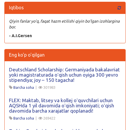
Iqtibos
Qiyin fanlar yo’q, faqat hazm etilishi qiyin bo’lgan izohlargina
bor.
- A.I.Gersen
Eng ko'p o'qilgan
Deutschland Scholarship: Germaniyada bakalavriat
yoki magistraturada oʻqish uchun oyiga 300 yevro
stipendiya; joy – 150 tagacha!
Barcha soha
|
301983
FLEX: Maktab, litsey va kollej oʻquvchilari uchun
AQSHda 1 yil davomida oʻqish imkoniyati; oʻqish
davomida barcha xarajatlar qoplanadi!
Barcha soha
|
269422