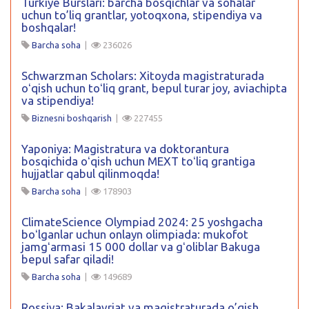
Turkiye Burslari: barcha bosqichlar va sohalar
uchun to’liq grantlar, yotoqxona, stipendiya va
boshqalar!
Barcha soha
|
236026
Schwarzman Scholars: Xitoyda magistraturada
oʻqish uchun toʻliq grant, bepul turar joy, aviachipta
va stipendiya!
Biznesni boshqarish
|
227455
Yaponiya: Magistratura va doktorantura
bosqichida oʻqish uchun MEXT toʻliq grantiga
hujjatlar qabul qilinmoqda!
Barcha soha
|
178903
ClimateScience Olympiad 2024: 25 yoshgacha
boʻlganlar uchun onlayn olimpiada: mukofot
jamgʻarmasi 15 000 dollar va gʻoliblar Bakuga
bepul safar qiladi!
Barcha soha
|
149689
Rossiya: Bakalavriat va magistraturada o’qish