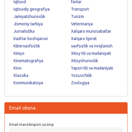
Iqtisod
fanlar
Iqtisodiy geografiya
Transport
Jamiyatshunoslik
Turizm
Jismoniy tarbiya
Veterinariya
Jurnalistika
Xalqaro munosabatlar
Kadrlar boshqaruvi
Xalqaro tijorat
Kiberxavfsizlik
xavfsizlik va rivojlanish
Kimyo
Xitoy tili va madaniyati
Kinematografiya
Xitoyshunoslik
Kino
Yapon tili va madaniyati
Klassika
Yozuvchilik
Kommunikatsiya
Zoologiya
Email obuna
Email manzilingizni yozing: