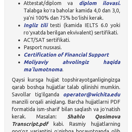
Attestat/diplom va
diplom ilovasi.
Talabga koʻra baholar kamida 4,0 dan 3,0,
ya’ni 100% dan 75% boʻlishi kerak.
Ingliz tili
testi (kamida IELTS 6.0 yoki
roʻyxatda berilgan ekvivalent) sertifikati.
ACT/SAT sertifikati.
Pasport nusxasi.
Certification of Financial Support
Moliyaviy ahvolingiz haqida
maʼlumotnoma
.
Qaysi kursga hujjat topshirayotganligingizga
qarab boshqa hujjatlar talab qilinishi mumkin.
Savollar tigʻilganda
operator@wichita.edu
manzili orqali aniqlang. Barcha hujjatlarni PDF
formatida ism-sharif bilan saqlash va joʻnatish
kerak. Masalan:
Shahlo Qosimova
Transcript.pdf
kabi. Rasmiy hujjatlarning
qogʻoz variantini oʻqishga borayotganda olib