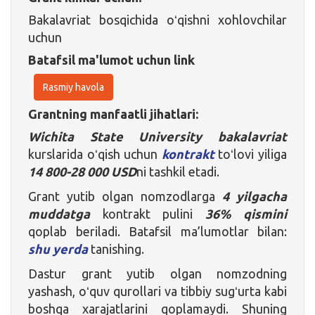
Bakalavriat bosqichida oʻqishni xohlovchilar
uchun
Batafsil ma'lumot uchun link
Rasmiy havola
Grantning manfaatli jihatlari:
Wichita State University
bakalavriat
kurslarida oʻqish uchun
kontrakt
toʻlovi yiliga
14 800-28 000 USD
ni tashkil etadi.
Grant yutib olgan nomzodlarga
4 yilgacha
muddatga
kontrakt pulini
36%
qismini
qoplab beriladi. Batafsil ma’lumotlar bilan:
shu yerda
tanishing.
Dastur grant yutib olgan nomzodning
yashash, oʻquv qurollari va tibbiy sugʻurta kabi
boshqa xarajatlarini qoplamaydi. Shuning