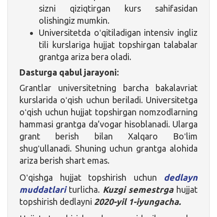
sizni qiziqtirgan kurs sahifasidan
olishingiz mumkin.
Universitetda oʻqitiladigan intensiv ingliz
tili kurslariga hujjat topshirgan talabalar
grantga ariza bera oladi.
Dasturga qabul jarayoni:
Grantlar universitetning barcha bakalavriat
kurslarida oʻqish uchun beriladi. Universitetga
oʻqish uchun hujjat topshirgan nomzodlarning
hammasi grantga da’vogar hisoblanadi. Ularga
grant berish bilan Xalqaro Boʻlim
shugʻullanadi. Shuning uchun grantga alohida
ariza berish shart emas.
Oʻqishga hujjat topshirish uchun
dedlayn
muddatlari
turlicha.
Kuzgi semestrga
hujjat
topshirish dedlayni
2020-yil 1-iyungacha.