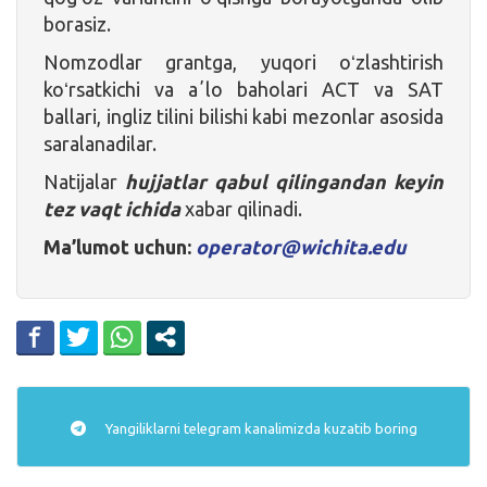
borasiz.
Nomzodlar grantga, yuqori oʻzlashtirish
koʻrsatkichi va aʼlo baholari ACT va SAT
ballari, ingliz tilini bilishi kabi mezonlar asosida
saralanadilar.
Natijalar
hujjatlar qabul qilingandan keyin
tez vaqt ichida
xabar qilinadi.
Ma’lumot uchun:
operator@wichita.edu
Yangiliklarni
telegram
kanalimizda kuzatib boring