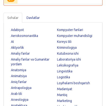
Sohalar
Davlatlar
Adabiyot
Kompyuter fanlari
Aerokosmonavtika
Kompyuter muhandisligi
AI
Koreys tili
Aktyorlik
Kriminologiya
Amaliy fanlar
Kutubxona ishi
Amaliy fanlar va Gumanitar
Laboratoriya ishi
yordam
Leksikografiya
Anatomiya
Lingvistika
Animatsiya
Logistika
Aniq fanlar
Loyihalarni boshqarish
Antrapologiya
Madaniyat
Arab tili
Mantiq
Arxeologiya
Marketing
Arxitektura