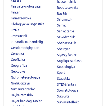
Falsafa
Rassomchilik
Fan va texnologiyalar
Robototexnika
Fanlar
Rus tili
Farmatsevtika
Salomatlik
Filologiya va lingvistika
San'at
Fizika
San'at tarixi
Fransuz tili
Savodxonlik
Fuqarolik muhandisligi
Shaharsozlik
Gender tadqiqotlari
She'riyat
Genetika
Siyosiy fanlar
Geofizika
Sog'liqni saqlash
Geografiya
Sotsiologiya
Geologiya
Sport
Gidrometeorologiya
Statistika
Grafik dizayn
STEM fanlari
Gumanitar fanlar
Stomatologiya
Haykaltaroshlik
Sug'urta
Hayot haqidagi fanlar
Sun'iy intellekt