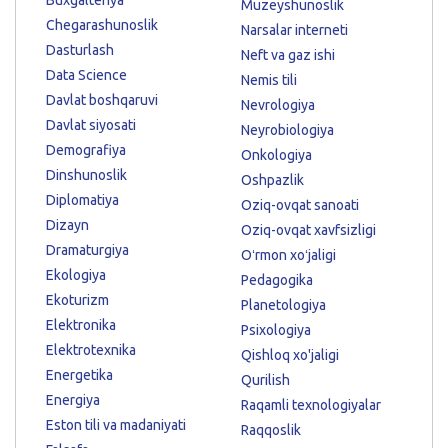
Muzeyshunoslik
Chegarashunoslik
Narsalar interneti
Dasturlash
Neft va gaz ishi
Data Science
Nemis tili
Davlat boshqaruvi
Nevrologiya
Davlat siyosati
Neyrobiologiya
Demografiya
Onkologiya
Dinshunoslik
Oshpazlik
Diplomatiya
Oziq-ovqat sanoati
Dizayn
Oziq-ovqat xavfsizligi
Dramaturgiya
Oʻrmon xoʻjaligi
Ekologiya
Pedagogika
Ekoturizm
Planetologiya
Elektronika
Psixologiya
Elektrotexnika
Qishloq xo'jaligi
Energetika
Qurilish
Energiya
Raqamli texnologiyalar
Eston tili va madaniyati
Raqqoslik