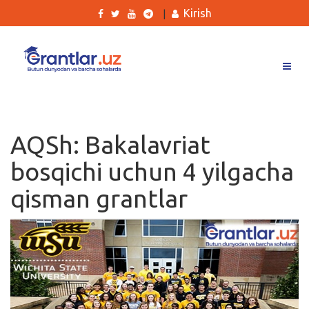
Kirish
|
Grantlar
Tanlovlar
AQSh: Bakalavriat
Ishlar
bosqichi uchun 4 yilgacha
Kurslar
qisman grantlar
Blog
Yana
Qidirish