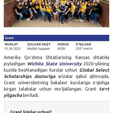
Kirish
Grant
MUHLAT
QOLGAN VAQT
HUDUD
O'QILGAN
01.06.2020
Muhlat tugagan
AQSh
2307 marta
Amerika Qoʻshma Shtatlarining Kanzas shtatida
joylashgan
Wichita State University
2020-yilining
kuzida boshlanadigan kurslar uchun
Global Select
Scholarships
dasturiga
arizalar qabul qilmoqda.
Grant universitetning bakalavr kurslariga oʻqishga
kirgan talabalar uchun moʻljallangan. Grant
toʻrt
yilgacha
beriladi.
Grant kimlar uchun?