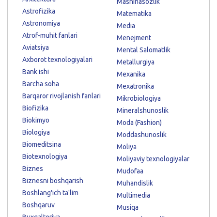
Mashinasozlik
Astrofizika
Matematika
Astronomiya
Media
Atrof-muhit fanlari
Menejment
Aviatsiya
Mental Salomatlik
Axborot texnologiyalari
Metallurgiya
Bank ishi
Mexanika
Barcha soha
Mexatronika
Barqaror rivojlanish fanlari
Mikrobiologiya
Biofizika
Mineralshunoslik
Biokimyo
Moda (Fashion)
Biologiya
Moddashunoslik
Biomeditsina
Moliya
Biotexnologiya
Moliyaviy texnologiyalar
Biznes
Mudofaa
Biznesni boshqarish
Muhandislik
Boshlang'ich ta'lim
Multimedia
Boshqaruv
Musiqa
Buxgalteriya