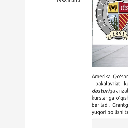
1988 marta
Qidirish
Kirish
Amerika Qoʻshm
bakalavriat k
dasturi
ga ariza
kurslariga oʻqi
beriladi. Gran
yuqori boʻlishi t