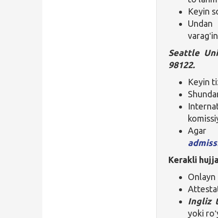
Keyin so
Undan
varagʻin
Seattle Un
98122.
Keyin t
Shunda
Intern
komissiy
Agar h
admiss
Kerakli hujja
Onlayn t
Attestat
Ingliz t
yoki roʻ