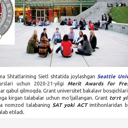
a Shtatlarining Sietl shtatida joylashgan
Seattle Univ
urslari uchun 2020-21-yilgi
Merit Awards for Fr
lar qabul qilmoqda. Grant universitet bakalavr bosqichlari
shga kirgan talabalar uchun moʻljallangan. Grant
toʻrt y
tga nomzod talabaning
SAT yoki ACT
imtihonlaridan b
alab etiladi.