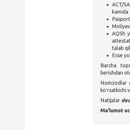
ACT/SAT
kamida 
Pasport
Moliyav
AQSh yo
attesta
talab qi
Esse yo
Barcha topsh
berishdan old
Nomzodlar g
koʻrsatkichi 
Natijalar
ded
Ma’lumot u