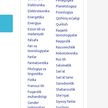
Pedagogika
Elektronika
Planetologiya
Elektrotexnika
Psixologiya
Energetika
Qishloq xo'jaligi
Energiya
Qurilish
Eston tili va
Raqamli
madaniyati
texnologiyalar
Falsafa
Raqqoslik
Fan va
Rassomchilik
texnologiyalar
Robototexnika
Fanlar
Rus tili
Farmatsevtika
Salomatlik
Filologiya va
San'at
lingvistika
San'at tarixi
Fizika
Savodxonlik
Fransuz tili
Shaharsozlik
Fuqarolik
She'riyat
muhandisligi
Siyosiy fanlar
Gender
tadqiqotlari
Sog'liqni