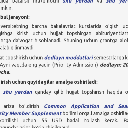
qida batafsil maʻlumotni
shu yerdan
va
shu yer
umkin.
bul jarayoni:
iversitetning barcha bakalavriat kurslarida oʻqish u
ʻqishga kirish uchun hujjat topshirgan abituriyentlar
ntga da’vogar hisoblanadi. Shuning uchun grantga alo
talab qilinmaydi.
jat topshirish uchun
dedlayn muddatlari
semestrlarga k
Ayni vaqtda eng yaqin (Priority Admission)
dedlayn: 20
acha.
irish uchun quyidagilar amalga oshiriladi:
b
shu yerdan
qanday qilib hujjat topshirish haqida o
 ariza toʻldirish
Common Application and Seat
sity Member Supplement
boʻlimi orqali amalga oshirila
koʻrilishi uchun 55 USD badal toʻlash kerak. Ba
aguncha ariza koʻrib chiqilmaydi.