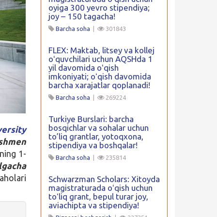
oyiga 300 yevro stipendiya;
joy – 150 tagacha!
Barcha soha
|
301843
FLEX: Maktab, litsey va kollej
oʻquvchilari uchun AQSHda 1
yil davomida oʻqish
imkoniyati; oʻqish davomida
barcha xarajatlar qoplanadi!
Barcha soha
|
269224
Turkiye Burslari: barcha
bosqichlar va sohalar uchun
ersity
to’liq grantlar, yotoqxona,
eshmen
stipendiya va boshqalar!
ning 1-
Barcha soha
|
235814
ilgacha
aholari
Schwarzman Scholars: Xitoyda
magistraturada oʻqish uchun
toʻliq grant, bepul turar joy,
aviachipta va stipendiya!