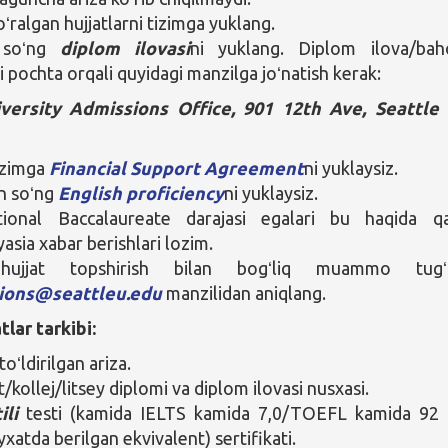
ʻralgan hujjatlarni tizimga yuklang.
 soʻng
diplom ilovasi
ni yuklang. Diplom ilova/bah
i pochta orqali quyidagi manzilga joʻnatish kerak:
iversity Admissions Office, 901 12th Ave, Seattl
izimga
Financial Support Agreement
ni yuklaysiz.
n soʻng
English proficiency
ni yuklaysiz.
ational Baccalaureate darajasi egalari bu haqida q
asia xabar berishlari lozim.
ujjat topshirish bilan bogʻliq muammo tugʻil
ions@seattleu.edu
manzilidan aniqlang.
tlar tarkibi:
oʻldirilgan ariza.
/kollej/litsey diplomi va diplom ilovasi nusxasi.
ili
testi (kamida IELTS kamida 7,0/TOEFL kamida 92 
yxatda berilgan ekvivalent) sertifikati.