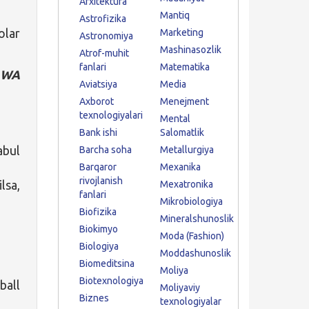
Arxitektura
Mantiq
Astrofizika
olar
Marketing
Astronomiya
Mashinasozlik
Atrof-muhit
fanlari
Matematika
e WA
Aviatsiya
Media
Axborot
Menejment
texnologiyalari
Mental
Bank ishi
Salomatlik
abul
Barcha soha
Metallurgiya
Barqaror
Mexanika
rivojlanish
sa,
Mexatronika
fanlari
Mikrobiologiya
Biofizika
Mineralshunoslik
Biokimyo
Moda (Fashion)
Biologiya
Moddashunoslik
Biomeditsina
Moliya
Biotexnologiya
ball
Moliyaviy
Biznes
texnologiyalar