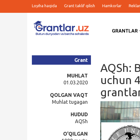
Loyiha haqida
Grant taklif qilish
Hamkorlar
Rekla
GRANTLAR
Grantlar
Tanlovlar
Grant
AQSh: B
Ishlar
MUHLAT
uchun 4
01.03.2020
grantla
Kurslar
QOLGAN VAQT
Muhlat tugagan
Blog
HUDUD
AQSh
Yana
O'QILGAN