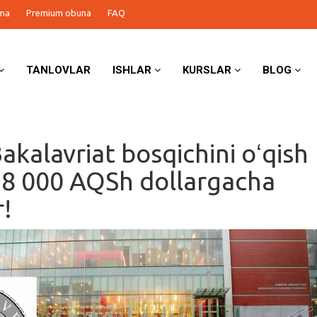
ma
Premium obuna
FAQ
TANLOVLAR
ISHLAR
KURSLAR
BLOG
akalavriat bosqichini oʻqish
8 000 AQSh dollargacha
r!