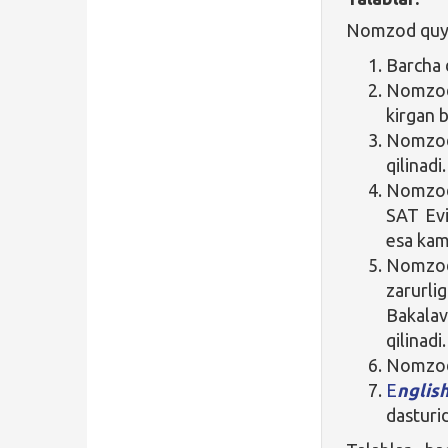
Nomzod quyid
Barcha 
Nomzod 
kirgan b
Nomzod 
qilinadi.
Nomzod 
SAT Evi
esa kami
Nomzod 
zarurli
Bakalav
qilinadi.
Nomzod 
E
ngli
dasturi