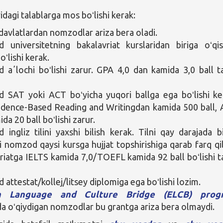
agi talablarga mos boʻlishi kerak:
davlatlardan nomzodlar ariza bera oladi.
universitetning bakalavriat kurslaridan biriga oʻqi
oʻlishi kerak.
aʼlochi boʻlishi zarur. GPA 4,0 dan kamida 3,0 ball t
SAT yoki ACT boʻyicha yuqori ballga ega boʻlishi ke
dence-Based Reading and Writingdan kamida 500 ball,
da 20 ball boʻlishi zarur.
ingliz tilini yaxshi bilish kerak. Tilni qay darajada bi
gi nomzod qaysi kursga hujjat topshirishiga qarab farq qil
riatga IELTS kamida 7,0/TOEFL kamida 92 ball boʻlishi t
attestat/kollej/litsey diplomiga ega boʻlishi lozim.
sh Language and Culture Bridge (ELCB) prog
da oʻqiydigan nomzodlar bu grantga ariza bera olmaydi.