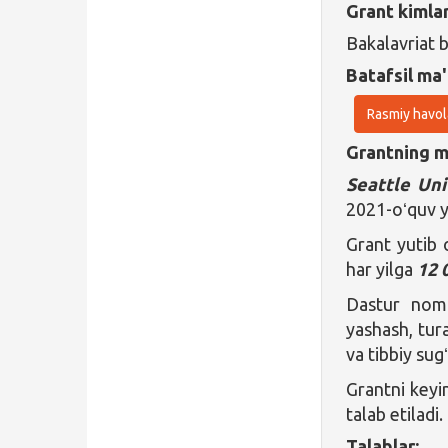
Grant kimla
Bakalavriat 
Batafsil ma'
Rasmiy havol
Grantning ma
Seattle Uni
2021-oʻquv y
Grant yutib
har yilga
12 
Dastur nomz
yashash, tura
va tibbiy sug
Grantni keyi
talab etiladi.
Talablar: