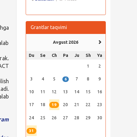
shga
Grantlar taqvimi
alab
Avgust 2026
Du
Se
Ch
Pa
Ju
Sh
Ya
rak.
 ACT
1
2
3
4
5
7
8
9
6
lish
adi.
10
11
12
13
14
15
16
alab
17
18
20
21
22
23
19
24
25
26
27
28
29
30
ram
31