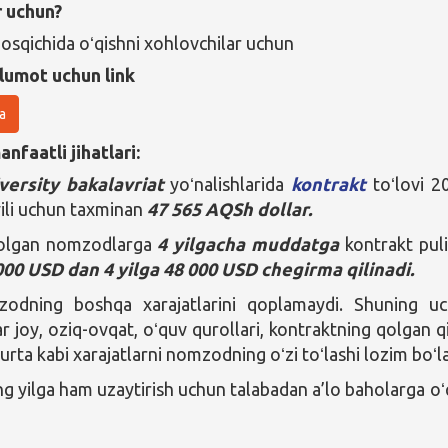
r uchun?
bosqichida oʻqishni xohlovchilar uchun
lumot uchun link
a
nfaatli jihatlari:
versity bakalavriat
yoʻnalishlarida
kontrakt
toʻlovi 2
ili uchun taxminan
47 565 AQSh dollar.
 olgan nomzodlarga
4 yilgacha muddatga
kontrakt pul
000 USD dan 4 yilga 48 000 USD chegirma qilinadi.
odning boshqa xarajatlarini qoplamaydi. Shuning u
r joy, oziq-ovqat, oʻquv qurollari, kontraktning qolgan q
ʻurta kabi xarajatlarni nomzodning oʻzi toʻlashi lozim boʻla
ng yilga ham uzaytirish uchun talabadan a’lo baholarga oʻ