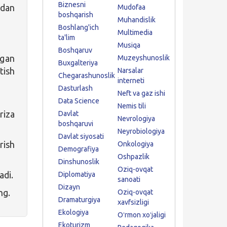
Biznesni
gdan
Mudofaa
boshqarish
Muhandislik
Boshlang'ich
Multimedia
ta'lim
Musiqa
Boshqaruv
igan
Muzeyshunoslik
Buxgalteriya
tish
Narsalar
Chegarashunoslik
interneti
Dasturlash
Neft va gaz ishi
Data Science
Nemis tili
riza
Davlat
Nevrologiya
boshqaruvi
Neyrobiologiya
Davlat siyosati
rish
Onkologiya
Demografiya
Oshpazlik
Dinshunoslik
Oziq-ovqat
adi.
Diplomatiya
sanoati
Dizayn
ng.
Oziq-ovqat
Dramaturgiya
xavfsizligi
Ekologiya
Oʻrmon xoʻjaligi
Ekoturizm