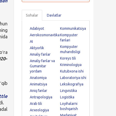
dan
Sohalar
Davlatlar
chun
Adabiyot
Kommunikatsiya
ning
Aerokosmonavtika
Kompyuter
hida
fanlari
AI
Kompyuter
Aktyorlik
oʻra
muhandisligi
Amaliy fanlar
20-
Koreys tili
Amaliy fanlar va
Kriminologiya
Gumanitar
yordam
Kutubxona ishi
Anatomiya
Laboratoriya ishi
ʻqib
Animatsiya
Leksikografiya
Aniq fanlar
Lingvistika
tle
Antrapologiya
Logistika
di.
Arab tili
Loyihalarni
dal
boshqarish
Arxeologiya
Madaniyat