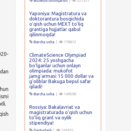
Biznesni boshqarish
|
227351
Yaponiya: Magistratura va
doktorantura bosqichida
oʻqish uchun MEXT toʻliq
grantiga hujjatlar qabul
qilinmoqda!
Barcha soha
|
178812
020-
ClimateScience Olympiad
2024: 25 yoshgacha
boʻlganlar uchun onlayn
olimpiada: mukofot
idan
jamgʻarmasi 15 000 dollar va
gʻoliblar Bakuga bepul safar
qiladi!
chun
Barcha soha
|
149598
ismi
di.
Rossiya: Bakalavriat va
magistraturada o’qish uchun
qish
to’liq grant va oylik
stipendiya!
Dasturlash
|
143825