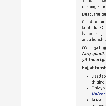
Talablar ha
olishingiz m
Dasturga qa
Grantlar un
beriladi. O
hammasi gra
ariza berish 
Oʻqishga huj
farq qiladi.
yil 1-martg
Hujjat topsh
Dastla
chiqing.
Onlayn
Univer
Ariza 
toʻlanm