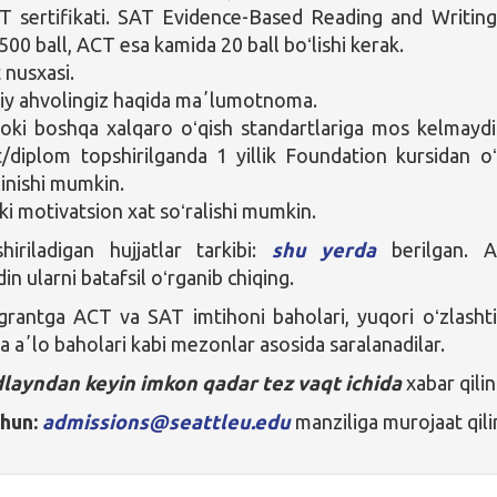
 sertifikati. SAT Evidence-Based Reading and Writin
500 ball, ACT esa kamida 20 ball boʻlishi kerak.
 nusxasi.
iy ahvolingiz haqida maʼlumotnoma.
ki boshqa xalqaro oʻqish standartlariga mos kelmayd
t/diplom topshirilganda 1 yillik Foundation kursidan oʻ
linishi mumkin.
ki motivatsion xat soʻralishi mumkin.
iriladigan hujjatlar tarkibi:
shu yerda
berilgan. A
in ularni batafsil oʻrganib chiqing.
rantga ACT va SAT imtihoni baholari, yuqori oʻzlashti
va aʼlo baholari kabi mezonlar asosida saralanadilar.
layndan keyin imkon qadar tez vaqt ichida
xabar qilin
chun:
admissions@seattleu.edu
manziliga murojaat qili