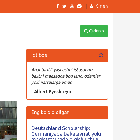
Kirish
|
Qidirish
Iqtibos
Agar baxtli yashashni istasangiz
baxtni maqsadga bog’lang, odamlar
yoki narsalarga emas
- Albert Eynshteyn
Eng ko'p o'qilgan
Deutschland Scholarship:
Germaniyada bakalavriat yoki
magistraturada oʻqish uchun