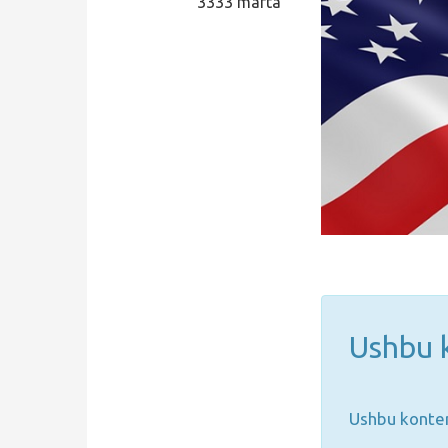
3333 marta
Qidirish
Kirish
Ushbu k
Ushbu konten