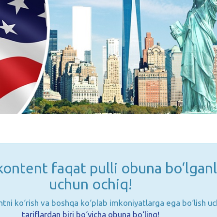
ontent faqat pulli obuna bo‘lganl
uchun ochiq!
tni ko‘rish va boshqa ko‘plab imkoniyatlarga ega bo‘lish u
tariflardan biri bo‘yicha obuna bo‘ling!