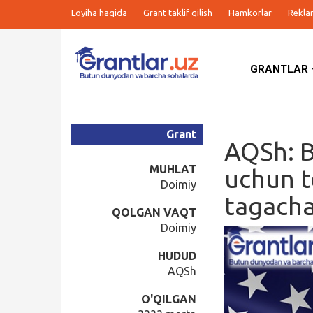
Loyiha haqida
Grant taklif qilish
Hamkorlar
Rekla
GRANTLAR
Grantlar
Tanlovlar
Grant
AQSh: B
Ishlar
MUHLAT
uchun to
Doimiy
tagacha
Kurslar
QOLGAN VAQT
Doimiy
Blog
HUDUD
AQSh
Yana
O'QILGAN