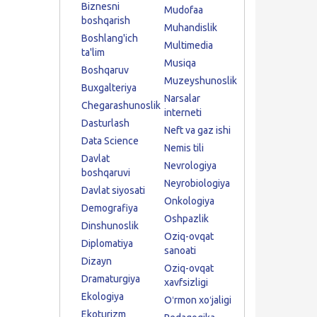
Biznesni
Mudofaa
boshqarish
Muhandislik
Boshlang'ich
Multimedia
ta'lim
Musiqa
Boshqaruv
Muzeyshunoslik
Buxgalteriya
Narsalar
Chegarashunoslik
interneti
Dasturlash
Neft va gaz ishi
Data Science
Nemis tili
Davlat
Nevrologiya
boshqaruvi
Neyrobiologiya
Davlat siyosati
Onkologiya
Demografiya
Oshpazlik
Dinshunoslik
Oziq-ovqat
Diplomatiya
sanoati
Dizayn
Oziq-ovqat
Dramaturgiya
xavfsizligi
Ekologiya
Oʻrmon xoʻjaligi
Ekoturizm