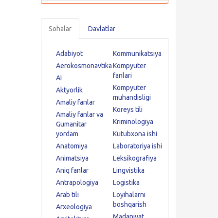
Sohalar
Davlatlar
Adabiyot
Kommunikatsiya
Aerokosmonavtika
Kompyuter
fanlari
AI
Kompyuter
Aktyorlik
muhandisligi
Amaliy fanlar
Koreys tili
Amaliy fanlar va
Kriminologiya
Gumanitar
yordam
Kutubxona ishi
Anatomiya
Laboratoriya ishi
Animatsiya
Leksikografiya
Aniq fanlar
Lingvistika
Antrapologiya
Logistika
Arab tili
Loyihalarni
boshqarish
Arxeologiya
Madaniyat