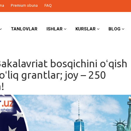
ma
Premium obuna
FAQ
TANLOVLAR
ISHLAR
KURSLAR
BLOG
akalavriat bosqichini oʻqish
ʻliq grantlar; joy – 250
!