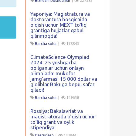
Biznesni boshqarish
|
227385
Yaponiya: Magistratura va
doktorantura bosqichida
oʻqish uchun MEXT toʻliq
grantiga hujjatlar qabul
qilinmoqda!
Barcha soha
|
178843
ClimateScience Olympiad
2024: 25 yoshgacha
boʻlganlar uchun onlayn
olimpiada: mukofot
jamgʻarmasi 15 000 dollar va
gʻoliblar Bakuga bepul safar
qiladi!
Barcha soha
|
149638
Rossiya: Bakalavriat va
magistraturada o’qish uchun
to’liq grant va oylik
stipendiya!
Dasturlash
|
143844