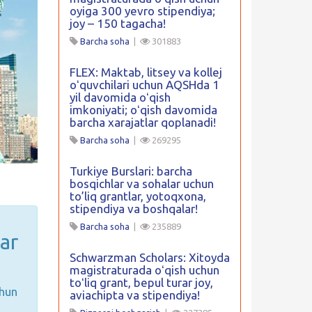
oyiga 300 yevro stipendiya;
joy – 150 tagacha!
Barcha soha
|
301883
FLEX: Maktab, litsey va kollej
oʻquvchilari uchun AQSHda 1
yil davomida oʻqish
imkoniyati; oʻqish davomida
barcha xarajatlar qoplanadi!
Barcha soha
|
269295
Turkiye Burslari: barcha
bosqichlar va sohalar uchun
to’liq grantlar, yotoqxona,
stipendiya va boshqalar!
Barcha soha
|
235889
ar
Schwarzman Scholars: Xitoyda
magistraturada oʻqish uchun
toʻliq grant, bepul turar joy,
chun
aviachipta va stipendiya!