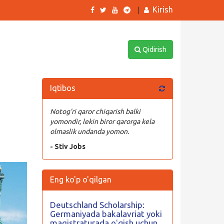
Kirish
|
Qidirish
Iqtibos
Notog’ri qaror chiqarish balki
yomondir, lekin biror qarorga kela
olmaslik undanda yomon.
- Stiv Jobs
Eng ko'p o'qilgan
Deutschland Scholarship:
Germaniyada bakalavriat yoki
magistraturada oʻqish uchun