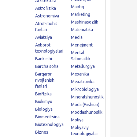
Arxitektura
Mantiq
Astrofizika
Marketing
Astronomiya
Mashinasozlik
Atrof-muhit
fanlari
Matematika
Aviatsiya
Media
Axborot
Menejment
texnologiyalari
Mental
Bank ishi
Salomatlik
Barcha soha
Metallurgiya
Barqaror
Mexanika
rivojlanish
Mexatronika
fanlari
Mikrobiologiya
Biofizika
Mineralshunoslik
Biokimyo
Moda (Fashion)
Biologiya
Moddashunoslik
Biomeditsina
Moliya
Biotexnologiya
Moliyaviy
Biznes
texnologiyalar