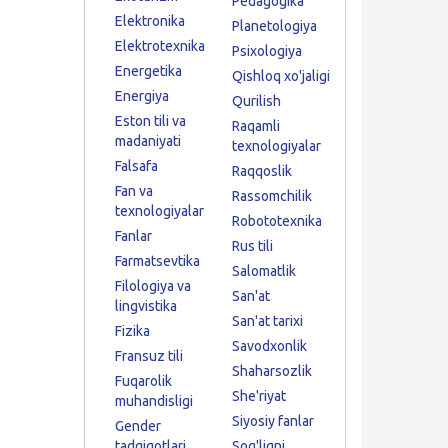
Pedagogika
Elektronika
Planetologiya
Elektrotexnika
Psixologiya
Energetika
Qishloq xo'jaligi
Energiya
Qurilish
Eston tili va
Raqamli
madaniyati
texnologiyalar
Falsafa
Raqqoslik
Fan va
Rassomchilik
texnologiyalar
Robototexnika
Fanlar
Rus tili
Farmatsevtika
Salomatlik
Filologiya va
San'at
lingvistika
San'at tarixi
Fizika
Savodxonlik
Fransuz tili
Shaharsozlik
Fuqarolik
She'riyat
muhandisligi
Siyosiy fanlar
Gender
tadqiqotlari
Sog'liqni