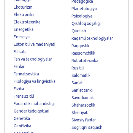
Pedagogika
Ekoturizm
Planetologiya
Elektronika
Psixologiya
Elektrotexnika
Qishloq xo'jaligi
Energetika
Qurilish
Energiya
Raqamli texnologiyalar
Eston tili va madaniyati
Raqqoslik
Falsafa
Rassomchilik
Fan va texnologiyalar
Robototexnika
Fanlar
Rus tili
Farmatsevtika
Salomatlik
Filologiya va lingvistika
San'at
Fizika
San'at tarixi
Fransuz tili
Savodxonlik
Fuqarolik muhandisligi
Shaharsozlik
Gender tadqiqotlari
She'riyat
Genetika
Siyosiy fanlar
Geofizika
Sog'liqni saqlash