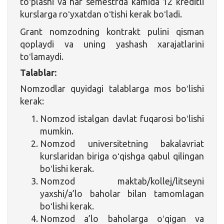
toʻplashi va har semestrda kamida 12 kreditli
kurslarga roʻyxatdan oʻtishi kerak boʻladi.
Grant nomzodning kontrakt pulini qisman
qoplaydi va uning yashash xarajatlarini
toʻlamaydi.
Talablar:
Nomzodlar quyidagi talablarga mos boʻlishi
kerak:
Nomzod istalgan davlat fuqarosi boʻlishi
mumkin.
Nomzod universitetning bakalavriat
kurslaridan biriga oʻqishga qabul qilingan
boʻlishi kerak.
Nomzod maktab/kollej/litseyni
yaxshi/a’lo baholar bilan tamomlagan
boʻlishi kerak.
Nomzod a’lo baholarga oʻqigan va