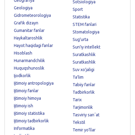
Geografiya
Sotsiologiya
Geologiya
Sport
Gidrometeorologiya
Statistika
Grafik dizayn
STEM fanlari
Gumanitar fanlar
Stomatologiya
Haykaltaroshlik
Sug'urta
Hayot haqidagi fanlar
Sun'iy intellekt
Hisoblash
Suratkashlik
Hunarmandchilik
Suratkashlik
Huquqshunoslik
Suv xo'jaligi
Ijodkorlik
Ta'lim
Ijtimoiy antropologiya
Tabiiy fanlar
Ijtimoiy fanlar
Tadbirkorlik
Ijtimoiy himoya
Tarix
Ijtimoiy ish
Tarjimonlik
Ijtimoiy statistika
Tasviriy sanʼat
Ijtimoiy tadbirkorlik
Tekstil
Informatika
Temir yo'llar