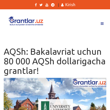
Kirish
|
Grantlar
Tanlovlar
AQSh: Bakalavriat uchun
Ishlar
80 000 AQSh dollarigacha
Kurslar
grantlar!
Blog
Yana
Qidirish