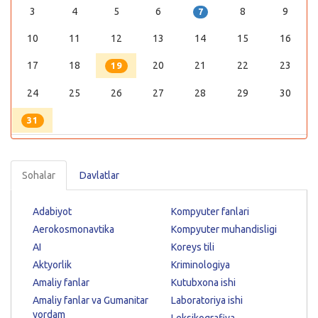
3
4
5
6
8
9
7
10
11
12
13
14
15
16
17
18
20
21
22
23
19
24
25
26
27
28
29
30
31
Sohalar
Davlatlar
Adabiyot
Kompyuter fanlari
Aerokosmonavtika
Kompyuter muhandisligi
AI
Koreys tili
Aktyorlik
Kriminologiya
Amaliy fanlar
Kutubxona ishi
Amaliy fanlar va Gumanitar
Laboratoriya ishi
yordam
Leksikografiya