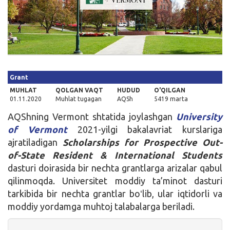
Kirish
Grant
MUHLAT
QOLGAN VAQT
HUDUD
O'QILGAN
01.11.2020
Muhlat tugagan
AQSh
5419 marta
AQShning Vermont shtatida joylashgan
University
of Vermont
2021-yilgi bakalavriat kurslariga
ajratiladigan
Scholarships for Prospective Out-
of-State Resident & International Students
dasturi doirasida bir nechta grantlarga arizalar qabul
qilinmoqda. Universitet moddiy ta’minot dasturi
tarkibida bir nechta grantlar boʻlib, ular iqtidorli va
moddiy yordamga muhtoj talabalarga beriladi.