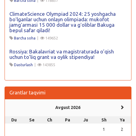
Barcha soha
|
178857
ClimateScience Olympiad 2024: 25 yoshgacha
boʻlganlar uchun onlayn olimpiada: mukofot
jamgʻarmasi 15 000 dollar va gʻoliblar Bakuga
bepul safar qiladi!
Barcha soha
|
149652
Rossiya: Bakalavriat va magistraturada o’qish
uchun to’liq grant va oylik stipendiya!
Dasturlash
|
143855
Grantlar taqvimi
Avgust 2026
Du
Se
Ch
Pa
Ju
Sh
Ya
1
2