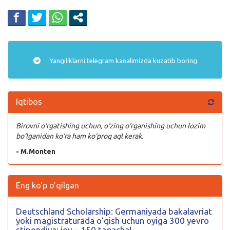
Yangiliklarni
telegram
kanalimizda kuzatib boring
Iqtibos
Birovni o‘rgatishing uchun, o‘zing o‘rganishing uchun lozim
bo‘lganidan ko‘ra ham ko‘proq aql kerak.
- M.Monten
Eng ko'p o'qilgan
Deutschland Scholarship: Germaniyada bakalavriat
yoki magistraturada oʻqish uchun oyiga 300 yevro
stipendiya; joy – 150 tagacha!