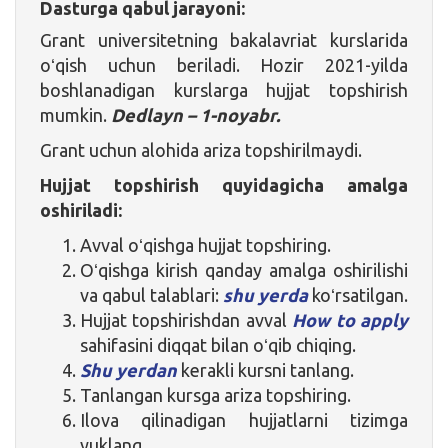
Dasturga qabul jarayoni:
Grant universitetning bakalavriat kurslarida
oʻqish uchun beriladi. Hozir 2021-yilda
boshlanadigan kurslarga hujjat topshirish
mumkin.
Dedlayn – 1-noyabr.
Grant uchun alohida ariza topshirilmaydi.
Hujjat topshirish quyidagicha amalga
oshiriladi:
Avval oʻqishga hujjat topshiring.
Oʻqishga kirish qanday amalga oshirilishi
va qabul talablari:
shu yerda
koʻrsatilgan.
Hujjat topshirishdan avval
How to apply
sahifasini diqqat bilan oʻqib chiqing.
Shu yerdan
kerakli kursni tanlang.
Tanlangan kursga ariza topshiring.
Ilova qilinadigan hujjatlarni tizimga
yuklang.