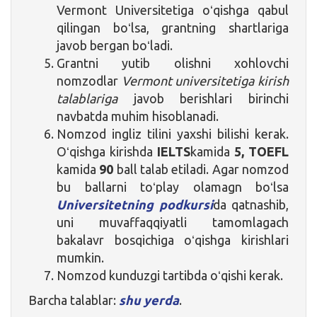
Vermont Universitetiga oʻqishga qabul
qilingan boʻlsa, grantning shartlariga
javob bergan boʻladi.
Grantni yutib olishni xohlovchi
nomzodlar
Vermont universitetiga kirish
talablariga
javob berishlari birinchi
navbatda muhim hisoblanadi.
Nomzod ingliz tilini yaxshi bilishi kerak.
Oʻqishga kirishda
IELTS
kamida
5
,
TOEFL
kamida
90
ball talab etiladi. Agar nomzod
bu ballarni toʻplay olamagn boʻlsa
Universitetning podkursi
da qatnashib,
uni muvaffaqqiyatli tamomlagach
bakalavr bosqichiga oʻqishga kirishlari
mumkin.
Nomzod kunduzgi tartibda oʻqishi kerak.
Barcha talablar:
shu yerda
.