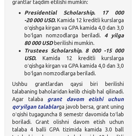
grantlar taqdim etilishi mumkin:
Presidential Scholarship. 17 000
-20 000 USD.
Kamida 12 kreditli kurslarga
oʻqishga kirgan va GPA kamida 4,0 dan 3,0
boʻlgan nomzodlarga beriladi.
4 yilga
80 000 USD
berilishi mumkin.
Trustees Scholarship. 8 000 -15 000
USD.
Kamida 12 kreditli kurslarga
oʻqishga kirgan va GPA kamida 4,0 dan 3,0
boʻlgan nomzodlarga beriladi.
Ushbu grantlardan qaysi biri berilishi
talabaning baholaridan kelib chiqib hal qilinadi.
Agar talaba
grant davom etishi uchun
qoʻyilgan talablar
ga javob bersa, grant uning
oʻqishi tugaguncha 8 semestr davomida toʻlab
boriladi. Grant olishni davom etish uchun
talaba 4 balli GPA tizimida kamida 3.0 ball