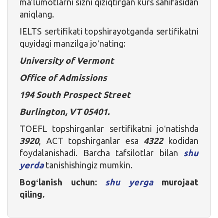
ma’lumotlarni sizni qiziqtirgan kurs sahifasidan
aniqlang.
IELTS sertifikati topshirayotganda sertifikatni
quyidagi manzilga joʻnating:
University of Vermont
Office of Admissions
194 South Prospect Street
Burlington, VT 05401.
TOEFL topshirganlar sertifikatni joʻnatishda
3920
, ACT topshirganlar esa
4322
kodidan
foydalanishadi. Barcha tafsilotlar bilan
shu
yerda
tanishishingiz mumkin.
Bogʻlanish uchun:
shu
yerga
murojaat
qiling
.