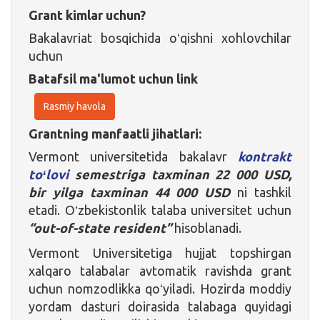
Grant kimlar uchun?
Bakalavriat bosqichida oʻqishni xohlovchilar
uchun
Batafsil ma'lumot uchun link
Rasmiy havola
Grantning manfaatli jihatlari:
Vermont universitetida bakalavr
kontrakt
toʻlovi
semestriga taxminan 22 000 USD,
bir yilga taxminan 44 000 USD
ni tashkil
etadi. Oʻzbekistonlik talaba universitet uchun
“out-of-state resident”
hisoblanadi.
Vermont Universitetiga hujjat topshirgan
xalqaro talabalar avtomatik ravishda grant
uchun nomzodlikka qoʻyiladi. Hozirda moddiy
yordam dasturi doirasida talabaga quyidagi