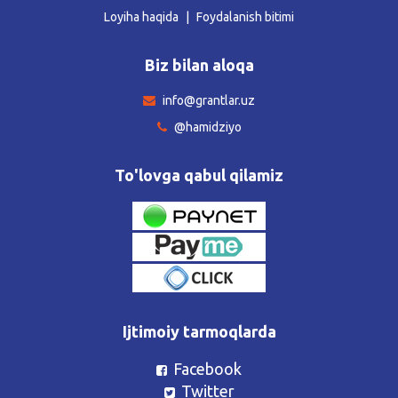
Loyiha haqida
Foydalanish bitimi
Biz bilan aloqa
info@grantlar.uz
@hamidziyo
To'lovga qabul qilamiz
Ijtimoiy tarmoqlarda
Facebook
Twitter