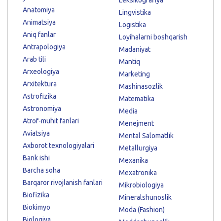
Anatomiya
Lingvistika
Animatsiya
Logistika
Aniq fanlar
Loyihalarni boshqarish
Antrapologiya
Madaniyat
Arab tili
Mantiq
Arxeologiya
Marketing
Arxitektura
Mashinasozlik
Astrofizika
Matematika
Astronomiya
Media
Atrof-muhit fanlari
Menejment
Aviatsiya
Mental Salomatlik
Axborot texnologiyalari
Metallurgiya
Bank ishi
Mexanika
Barcha soha
Mexatronika
Barqaror rivojlanish fanlari
Mikrobiologiya
Biofizika
Mineralshunoslik
Biokimyo
Moda (Fashion)
Biologiya