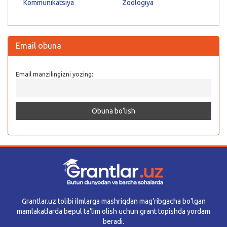
Kommunikatsiya
Zoologiya
Email obuna
Email manzilingizni yozing:
Grantlar.uz tolibi ilmlarga mashriqdan mag’ribgacha bo’lgan
mamlakatlarda bepul ta’lim olish uchun grant topishda yordam
beradi.