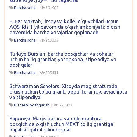
Barcha soha
|
301908
FLEX: Maktab, litsey va kollej oʻquvchilari uchun
AQSHda 1 yil davomida oʻqish imkoniyati; oʻqish
davomida barcha xarajatlar qoplanadi!
Barcha soha
|
269335
Turkiye Burslari: barcha bosqichlar va sohalar
uchun to’liq grantlar, yotoqxona, stipendiya va
boshqalar!
Barcha soha
|
235931
Schwarzman Scholars: Xitoyda magistraturada
oʻqish uchun toʻliq grant, bepul turar joy, aviachipta
va stipendiya!
Biznesni boshqarish
|
227407
Yaponiya: Magistratura va doktorantura
bosqichida oʻqish uchun MEXT toʻliq grantiga
hujjatlar qabul qilinmoqda!