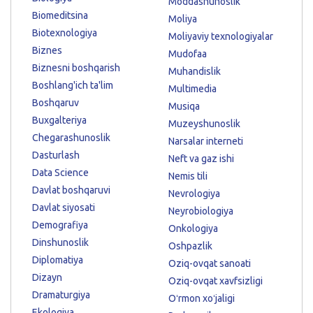
Moddashunoslik
Biomeditsina
Moliya
Biotexnologiya
Moliyaviy texnologiyalar
Biznes
Mudofaa
Biznesni boshqarish
Muhandislik
Boshlang'ich ta'lim
Multimedia
Boshqaruv
Musiqa
Buxgalteriya
Muzeyshunoslik
Chegarashunoslik
Narsalar interneti
Dasturlash
Neft va gaz ishi
Data Science
Nemis tili
Davlat boshqaruvi
Nevrologiya
Davlat siyosati
Neyrobiologiya
Demografiya
Onkologiya
Dinshunoslik
Oshpazlik
Diplomatiya
Oziq-ovqat sanoati
Dizayn
Oziq-ovqat xavfsizligi
Dramaturgiya
Oʻrmon xoʻjaligi
Ekologiya