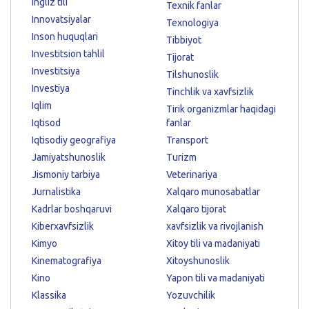
Ingliz tili
Texnik fanlar
Innovatsiyalar
Texnologiya
Inson huquqlari
Tibbiyot
Investitsion tahlil
Tijorat
Investitsiya
Tilshunoslik
Investiya
Tinchlik va xavfsizlik
Iqlim
Tirik organizmlar haqidagi
Iqtisod
fanlar
Iqtisodiy geografiya
Transport
Jamiyatshunoslik
Turizm
Jismoniy tarbiya
Veterinariya
Jurnalistika
Xalqaro munosabatlar
Kadrlar boshqaruvi
Xalqaro tijorat
Kiberxavfsizlik
xavfsizlik va rivojlanish
Kimyo
Xitoy tili va madaniyati
Kinematografiya
Xitoyshunoslik
Kino
Yapon tili va madaniyati
Klassika
Yozuvchilik