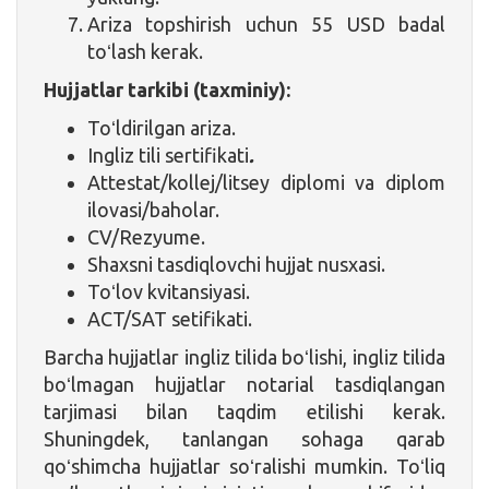
Ariza topshirish uchun 55 USD badal
toʻlash kerak.
Hujjatlar tarkibi (taxminiy):
Toʻldirilgan ariza.
Ingliz tili sertifikati
.
Attestat/kollej/litsey diplomi va diplom
ilovasi/baholar.
CV/Rezyume.
Shaxsni tasdiqlovchi hujjat nusxasi.
Toʻlov kvitansiyasi.
ACT/SAT setifikati.
Barcha hujjatlar ingliz tilida boʻlishi, ingliz tilida
boʻlmagan hujjatlar notarial tasdiqlangan
tarjimasi bilan taqdim etilishi kerak.
Shuningdek, tanlangan sohaga qarab
qoʻshimcha hujjatlar soʻralishi mumkin. Toʻliq