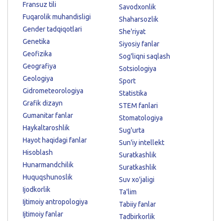
Fransuz tili
Savodxonlik
Fuqarolik muhandisligi
Shaharsozlik
Gender tadqiqotlari
She'riyat
Genetika
Siyosiy fanlar
Geofizika
Sog'liqni saqlash
Geografiya
Sotsiologiya
Geologiya
Sport
Gidrometeorologiya
Statistika
Grafik dizayn
STEM fanlari
Gumanitar fanlar
Stomatologiya
Haykaltaroshlik
Sug'urta
Hayot haqidagi fanlar
Sun'iy intellekt
Hisoblash
Suratkashlik
Hunarmandchilik
Suratkashlik
Huquqshunoslik
Suv xo'jaligi
Ijodkorlik
Ta'lim
Ijtimoiy antropologiya
Tabiiy fanlar
Ijtimoiy fanlar
Tadbirkorlik