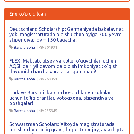
Eng ko'p o'qilgan
Deutschland Scholarship: Germaniyada bakalavriat
yoki magistraturada oʻqish uchun oyiga 300 yevro
stipendiya; joy – 150 tagacha!
Barcha soha
|
301931
FLEX: Maktab, litsey va kollej oʻquvchilari uchun
AQSHda 1 yil davomida oʻqish imkoniyati; oʻqish
davomida barcha xarajatlar qoplanadi!
Barcha soha
|
269351
Turkiye Burslari: barcha bosqichlar va sohalar
uchun to’liq grantlar, yotoqxona, stipendiya va
boshqalar!
Barcha soha
|
235945
Schwarzman Scholars: Xitoyda magistraturada
oʻqish uchun toʻliq grant, bepul turar joy, aviachipta