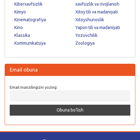
Kiberxavfsizlik
xavfsizlik va rivojlanish
Kimyo
Xitoy tili va madaniyati
Kinematografiya
Xitoyshunoslik
Kino
Yapon tili va madaniyati
Klassika
Yozuvchilik
Kommunikatsiya
Zoologiya
Email obuna
Email manzilingizni yozing: