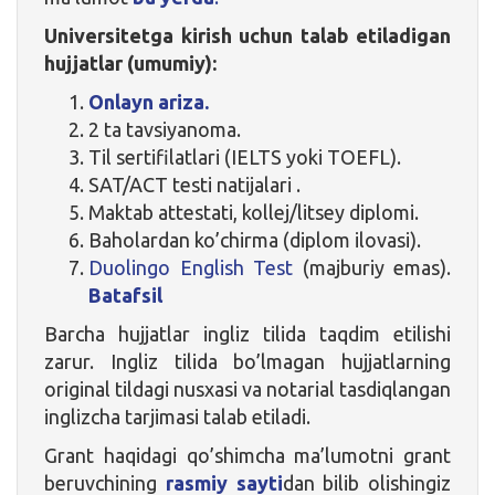
Universitetga kirish uchun talab etiladigan
hujjatlar (umumiy):
Onlayn ariza.
2 ta tavsiyanoma.
Til sertifilatlari (IELTS yoki TOEFL).
SAT/ACT testi natijalari .
Maktab attestati, kollej/litsey diplomi.
Baholardan ko’chirma (diplom ilovasi).
Duolingo English Test
(majburiy emas).
Batafsil
Barcha hujjatlar ingliz tilida taqdim etilishi
zarur. Ingliz tilida bo’lmagan hujjatlarning
original tildagi nusxasi va notarial tasdiqlangan
inglizcha tarjimasi talab etiladi.
Grant haqidagi qo’shimcha ma’lumotni grant
beruvchining
rasmiy sayti
dan bilib olishingiz