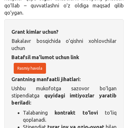
qo’llab – quvvatlashni o’z oldiga maqsad qilib
qo’ygan.
Grant kimlar uchun?
Bakalavr bosqichida o’qishni xohlovchilar
uchun
Batafsil ma'lumot uchun link
Rasmiy havola
Grantning manfaatli jihatlari:
Ushbu mukofotga sazovor bo’lgan
stipendiatga
quyidagi imtiyozlar yaratib
beriladi:
Talabaning
kontrakt to’lovi
to’liq
qoplanadi.
Stipendiat
turar joy va oziq-ovqat
bilan