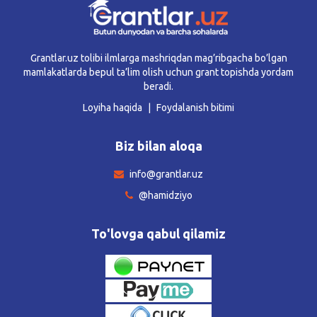
Grantlar.uz tolibi ilmlarga mashriqdan mag’ribgacha bo’lgan
mamlakatlarda bepul ta’lim olish uchun grant topishda yordam
beradi.
Loyiha haqida
Foydalanish bitimi
Biz bilan aloqa
info@grantlar.uz
@hamidziyo
To'lovga qabul qilamiz