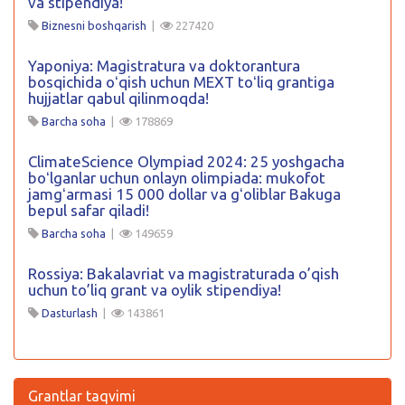
va stipendiya!
Biznesni boshqarish
|
227420
Yaponiya: Magistratura va doktorantura
bosqichida oʻqish uchun MEXT toʻliq grantiga
hujjatlar qabul qilinmoqda!
Barcha soha
|
178869
ClimateScience Olympiad 2024: 25 yoshgacha
boʻlganlar uchun onlayn olimpiada: mukofot
jamgʻarmasi 15 000 dollar va gʻoliblar Bakuga
bepul safar qiladi!
Barcha soha
|
149659
Rossiya: Bakalavriat va magistraturada o’qish
uchun to’liq grant va oylik stipendiya!
Dasturlash
|
143861
Grantlar taqvimi