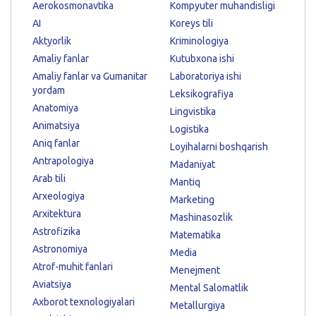
Aerokosmonavtika
Kompyuter muhandisligi
AI
Koreys tili
Aktyorlik
Kriminologiya
Amaliy fanlar
Kutubxona ishi
Amaliy fanlar va Gumanitar
Laboratoriya ishi
yordam
Leksikografiya
Anatomiya
Lingvistika
Animatsiya
Logistika
Aniq fanlar
Loyihalarni boshqarish
Antrapologiya
Madaniyat
Arab tili
Mantiq
Arxeologiya
Marketing
Arxitektura
Mashinasozlik
Astrofizika
Matematika
Astronomiya
Media
Atrof-muhit fanlari
Menejment
Aviatsiya
Mental Salomatlik
Axborot texnologiyalari
Metallurgiya