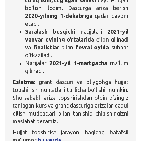
to’liq ismi, tug’ilgan sanasi
qayd etilgan
bo’lishi lozim. Dasturga ariza berish
2020-yilning 1-dekabriga
qadar davom
etadi.
Saralash bosqichi
natijalari
2021-yil
yanvar oyining o’rtalarida
e’lon qilinadi
va
finalistlar
bilan
fevral oyida
suhbat
o’tkaziladi.
Natijalar
2021-yil 1-martgacha
ma’lum
qilinadi.
Eslatma:
grant dasturi va oliygohga hujjat
topshirish muhlatlari turlicha bo’lishi mumkin.
Shu sababli ariza topshirishdan oldin o’zingiz
tanlagan kurs va grant dasturiga arizalar qabul
qilish muddatlari bilan tanishib chiqishingizni
maslahat beramiz.
Hujjat topshirish jarayoni haqidagi batafsil
ma’lumot
bu yerda
.