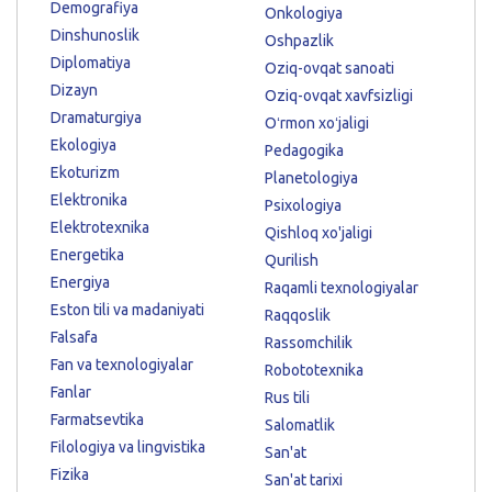
Demografiya
Onkologiya
Dinshunoslik
Oshpazlik
Diplomatiya
Oziq-ovqat sanoati
Dizayn
Oziq-ovqat xavfsizligi
Dramaturgiya
Oʻrmon xoʻjaligi
Ekologiya
Pedagogika
Ekoturizm
Planetologiya
Elektronika
Psixologiya
Elektrotexnika
Qishloq xo'jaligi
Energetika
Qurilish
Energiya
Raqamli texnologiyalar
Eston tili va madaniyati
Raqqoslik
Falsafa
Rassomchilik
Fan va texnologiyalar
Robototexnika
Fanlar
Rus tili
Farmatsevtika
Salomatlik
Filologiya va lingvistika
San'at
Fizika
San'at tarixi