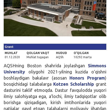
Kirish
Grant
MUHLAT
QOLGAN VAQT
HUDUD
O'QILGAN
01.12.2020
Muhlat tugagan
AQSh
10292 marta
AQSHning Boston shahrida joylashgan
Simmons
University
oliygohi 2021-yilning kuzida o’qishni
boshlaydigan bakalavr (asosan
Honors Program
)
bosqichidagi talabalarga
Kotzen Scholarship
grant
dasturini taklif etmoqda. Dastur favqulodda yuqori
ilmiy salohiyatga ega, a’lochi, ilmiy tadqiqotlar olib
borishga qiziqadigan, kirish imtihonlarida yuqori
natijalar qayd etgan talabalarni moliyaviy jihatdan