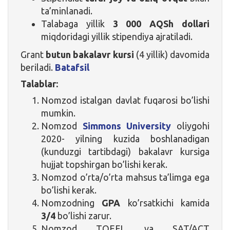
ta’minlanadi.
Talabaga yillik
3 000 AQSh dollari
miqdoridagi yillik stipendiya ajratiladi.
Grant
butun bakalavr kursi
(4 yillik) davomida
beriladi.
Batafsil
Talablar:
Nomzod istalgan davlat fuqarosi bo’lishi
mumkin.
Nomzod
Simmons University
oliygohi
2020- yilning kuzida boshlanadigan
(kunduzgi tartibdagi) bakalavr kursiga
hujjat topshirgan bo’lishi kerak.
Nomzod o’rta/o’rta mahsus ta’limga ega
bo’lishi kerak.
Nomzodning
GPA
ko’rsatkichi kamida
3/4
bo’lishi zarur.
Nomzod TOEFL va SAT/ACT