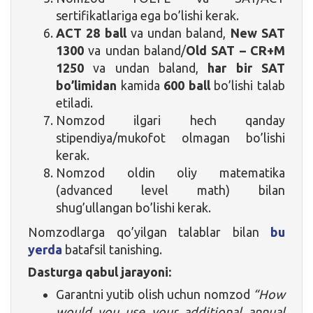
sertifikatlariga ega bo’lishi kerak.
ACT 28 ball
va undan baland,
New SAT
1300
va undan baland/
Old SAT – CR+M
1250
va undan baland,
har bir SAT
bo’limidan
kamida
600 ball
bo’lishi talab
etiladi.
Nomzod ilgari hech qanday
stipendiya/mukofot olmagan bo’lishi
kerak.
Nomzod oldin oliy matematika
(advanced level math) bilan
shug’ullangan bo’lishi kerak.
Nomzodlarga qo’yilgan talablar bilan
bu
yerda
batafsil tanishing.
Dasturga qabul jarayoni:
Garantni yutib olish uchun nomzod
“How
would you use your additional annual