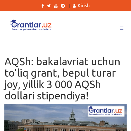
Kirish
|
Grantlar
Tanlovlar
AQSh: bakalavriat uchun
Ishlar
to’liq grant, bepul turar
Kurslar
joy, yillik 3 000 AQSh
Blog
dollari stipendiya!
Yana
Qidirish