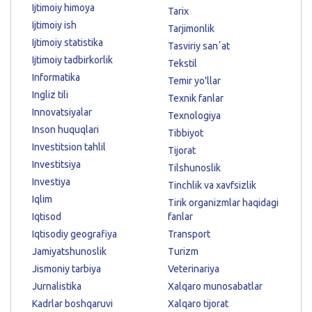
Ijtimoiy himoya
Tarix
Ijtimoiy ish
Tarjimonlik
Ijtimoiy statistika
Tasviriy sanʼat
Ijtimoiy tadbirkorlik
Tekstil
Informatika
Temir yo'llar
Ingliz tili
Texnik fanlar
Innovatsiyalar
Texnologiya
Inson huquqlari
Tibbiyot
Investitsion tahlil
Tijorat
Investitsiya
Tilshunoslik
Investiya
Tinchlik va xavfsizlik
Iqlim
Tirik organizmlar haqidagi
Iqtisod
fanlar
Iqtisodiy geografiya
Transport
Jamiyatshunoslik
Turizm
Jismoniy tarbiya
Veterinariya
Jurnalistika
Xalqaro munosabatlar
Kadrlar boshqaruvi
Xalqaro tijorat