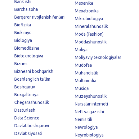
Bank ishi
Mexanika
Barcha soha
Mexatronika
Barqaror rivojlanish fanlari
Mikrobiologiya
Biofizika
Mineralshunoslik
Biokimyo
Moda (Fashion)
Biologiya
Moddashunoslik
Biomeditsina
Moliya
Biotexnologiya
Moliyaviy texnologiyalar
Biznes
Mudofaa
Biznesni boshqarish
Muhandislik
Boshlang'ich ta'lim
Multimedia
Boshqaruv
Musiqa
Buxgalteriya
Muzeyshunoslik
Chegarashunoslik
Narsalar interneti
Dasturlash
Neft va gaz ishi
Data Science
Nemis tili
Davlat boshqaruvi
Nevrologiya
Davlat siyosati
Neyrobiologiya