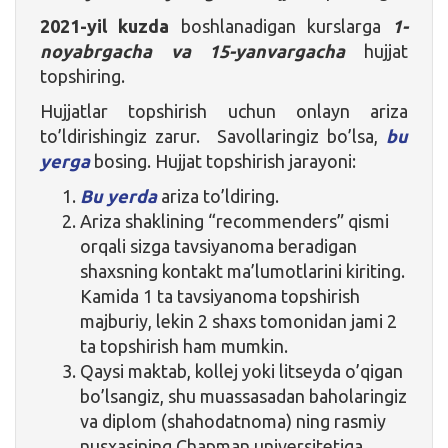
2021-yil kuzda
boshlanadigan kurslarga
1-
noyabrgacha va 15-yanvargacha
hujjat
topshiring.
Hujjatlar topshirish uchun onlayn ariza
to’ldirishingiz zarur. Savollaringiz bo’lsa,
bu
yerga
bosing. Hujjat topshirish jarayoni:
Bu yerda
ariza to’ldiring.
Ariza shaklining “recommenders” qismi
orqali sizga tavsiyanoma beradigan
shaxsning kontakt ma’lumotlarini kiriting.
Kamida 1 ta tavsiyanoma topshirish
majburiy, lekin 2 shaxs tomonidan jami 2
ta topshirish ham mumkin.
Qaysi maktab, kollej yoki litseyda o’qigan
bo’lsangiz, shu muassasadan baholaringiz
va diplom (shahodatnoma) ning rasmiy
nusxasining Chapman universitetiga