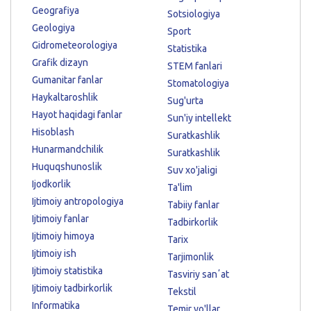
Geografiya
Sotsiologiya
Geologiya
Sport
Gidrometeorologiya
Statistika
Grafik dizayn
STEM fanlari
Gumanitar fanlar
Stomatologiya
Haykaltaroshlik
Sug'urta
Hayot haqidagi fanlar
Sun'iy intellekt
Hisoblash
Suratkashlik
Hunarmandchilik
Suratkashlik
Huquqshunoslik
Suv xo'jaligi
Ijodkorlik
Ta'lim
Ijtimoiy antropologiya
Tabiiy fanlar
Ijtimoiy fanlar
Tadbirkorlik
Ijtimoiy himoya
Tarix
Ijtimoiy ish
Tarjimonlik
Ijtimoiy statistika
Tasviriy sanʼat
Ijtimoiy tadbirkorlik
Tekstil
Informatika
Temir yo'llar