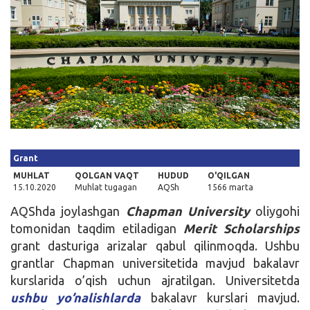
Kirish
Grant
MUHLAT
QOLGAN VAQT
HUDUD
O'QILGAN
15.10.2020
Muhlat tugagan
AQSh
1566 marta
AQShda joylashgan
Chapman University
oliygohi
tomonidan taqdim etiladigan
Merit Scholarships
grant dasturiga arizalar qabul qilinmoqda. Ushbu
grantlar Chapman universitetida mavjud bakalavr
kurslarida o’qish uchun ajratilgan. Universitetda
ushbu yo’nalishlarda
bakalavr kurslari mavjud.