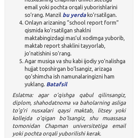
email yoki pochta orqali yuborishlarini
so’rang. Manzil
bu yerda
ko’rsatilgan.
Onlayn arizaning “school report form”
qismida ko’rsatilgan shaklni
maktabingizdagi mas’ul xodimga yuborib,
maktab report shaklini tayyorlab,
jo’natishini so’rang.
Agar musiqa va shu kabi ijodiy yo’nalishga
hujjat topshirgan bo’lsangiz, arizaga
qo’shimcha ish namunalaringizni ham
yuklang.
Batafsil
Eslatma: agar o’qishga qabul qilinsangiz,
diplom, shahodatnoma va baholarning asliga
to’g’ri nusxalari qaysi maktab, litsey yoki
kollejda o’qigan bo’lsangiz, shu muassasa
tomonidan Chapman universitetiga email
yoki pochta orqali yuborilishi kerak.