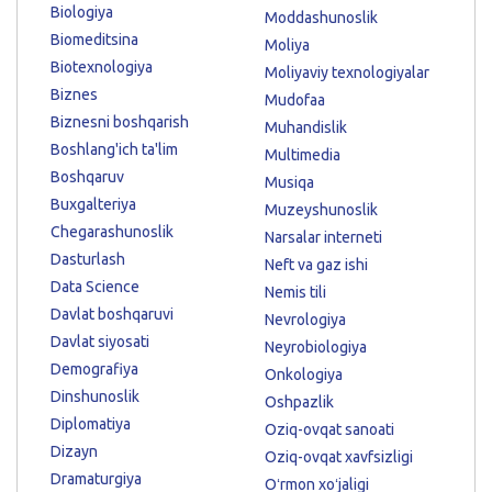
Biologiya
Moddashunoslik
Biomeditsina
Moliya
Biotexnologiya
Moliyaviy texnologiyalar
Biznes
Mudofaa
Biznesni boshqarish
Muhandislik
Boshlang'ich ta'lim
Multimedia
Boshqaruv
Musiqa
Buxgalteriya
Muzeyshunoslik
Chegarashunoslik
Narsalar interneti
Dasturlash
Neft va gaz ishi
Data Science
Nemis tili
Davlat boshqaruvi
Nevrologiya
Davlat siyosati
Neyrobiologiya
Demografiya
Onkologiya
Dinshunoslik
Oshpazlik
Diplomatiya
Oziq-ovqat sanoati
Dizayn
Oziq-ovqat xavfsizligi
Dramaturgiya
Oʻrmon xoʻjaligi