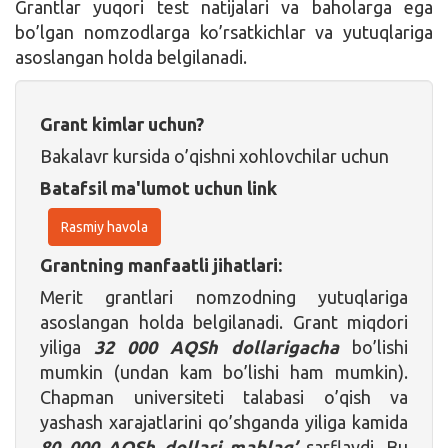
Grantlar yuqori test natijalari va baholarga ega
bo’lgan nomzodlarga ko’rsatkichlar va yutuqlariga
asoslangan holda belgilanadi.
Grant kimlar uchun?
Bakalavr kursida o’qishni xohlovchilar uchun
Batafsil ma'lumot uchun link
Rasmiy havola
Grantning manfaatli jihatlari:
Merit grantlari nomzodning yutuqlariga
asoslangan holda belgilanadi. Grant miqdori
yiliga
32 000 AQSh dollarigacha
bo’lishi
mumkin (undan kam bo’lishi ham mumkin).
Chapman universiteti talabasi o’qish va
yashash xarajatlarini qo’shganda yiliga kamida
80 000 AQSh dollari mablag’
sarflaydi. Bu