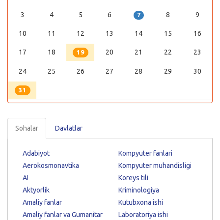
3
4
5
6
8
9
7
10
11
12
13
14
15
16
17
18
20
21
22
23
19
24
25
26
27
28
29
30
31
Sohalar
Davlatlar
Adabiyot
Kompyuter fanlari
Aerokosmonavtika
Kompyuter muhandisligi
AI
Koreys tili
Aktyorlik
Kriminologiya
Amaliy fanlar
Kutubxona ishi
Amaliy fanlar va Gumanitar
Laboratoriya ishi