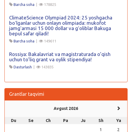
Barcha soha
|
178825
ClimateScience Olympiad 2024: 25 yoshgacha
boʻlganlar uchun onlayn olimpiada: mukofot
jamgʻarmasi 15 000 dollar va gʻoliblar Bakuga
bepul safar qiladi!
Barcha soha
|
149611
Rossiya: Bakalavriat va magistraturada o’qish
uchun to’liq grant va oylik stipendiya!
Dasturlash
|
143835
Grantlar taqvimi
Avgust 2026
Du
Se
Ch
Pa
Ju
Sh
Ya
1
2