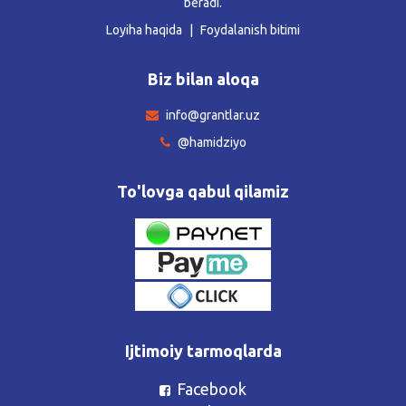
beradi.
Loyiha haqida
Foydalanish bitimi
Biz bilan aloqa
info@grantlar.uz
@hamidziyo
To'lovga qabul qilamiz
Ijtimoiy tarmoqlarda
Facebook