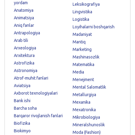
yordam
Leksikografiya
Anatomiya
Lingvistika
Animatsiya
Logistika
Aniq fanlar
Loyihalarni boshqarish
Antrapologiya
Madaniyat
Arab tili
Mantiq
Arxeologiya
Marketing
Arxitektura
Mashinasozlik
Astrofizika
Matematika
Astronomiya
Media
Atrof-muhit fanlari
Menejment
Aviatsiya
Mental Salomatlik
Axborot texnologiyalari
Metallurgiya
Bank ishi
Mexanika
Barcha soha
Mexatronika
Barqaror rivojlanish fanlari
Mikrobiologiya
Biofizika
Mineralshunoslik
Biokimyo
Moda (Fashion)