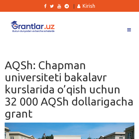
Kirish
|
Grantlar
Tanlovlar
AQSh: Chapman
Ishlar
universiteti bakalavr
Kurslar
kurslarida o’qish uchun
Blog
32 000 AQSh dollarigacha
Yana
grant
Qidirish