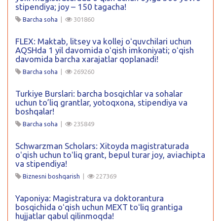
stipendiya; joy – 150 tagacha!
Barcha soha
|
301860
FLEX: Maktab, litsey va kollej oʻquvchilari uchun
AQSHda 1 yil davomida oʻqish imkoniyati; oʻqish
davomida barcha xarajatlar qoplanadi!
Barcha soha
|
269260
Turkiye Burslari: barcha bosqichlar va sohalar
uchun to’liq grantlar, yotoqxona, stipendiya va
boshqalar!
Barcha soha
|
235849
Schwarzman Scholars: Xitoyda magistraturada
oʻqish uchun toʻliq grant, bepul turar joy, aviachipta
va stipendiya!
Biznesni boshqarish
|
227369
Yaponiya: Magistratura va doktorantura
bosqichida oʻqish uchun MEXT toʻliq grantiga
hujjatlar qabul qilinmoqda!