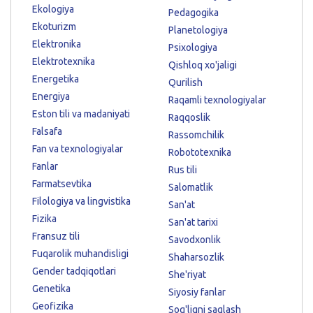
Ekologiya
Pedagogika
Ekoturizm
Planetologiya
Elektronika
Psixologiya
Elektrotexnika
Qishloq xo'jaligi
Energetika
Qurilish
Energiya
Raqamli texnologiyalar
Eston tili va madaniyati
Raqqoslik
Falsafa
Rassomchilik
Fan va texnologiyalar
Robototexnika
Fanlar
Rus tili
Farmatsevtika
Salomatlik
Filologiya va lingvistika
San'at
Fizika
San'at tarixi
Fransuz tili
Savodxonlik
Fuqarolik muhandisligi
Shaharsozlik
Gender tadqiqotlari
She'riyat
Genetika
Siyosiy fanlar
Geofizika
Sog'liqni saqlash