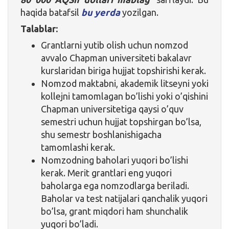
haqida batafsil
bu yerda
yozilgan.
Talablar:
Grantlarni yutib olish uchun nomzod
avvalo Chapman universiteti bakalavr
kurslaridan biriga hujjat topshirishi kerak.
Nomzod maktabni, akademik litseyni yoki
kollejni tamomlagan bo’lishi yoki o’qishini
Chapman universitetiga qaysi o’quv
semestri uchun hujjat topshirgan bo’lsa,
shu semestr boshlanishigacha
tamomlashi kerak.
Nomzodning baholari yuqori bo’lishi
kerak. Merit grantlari eng yuqori
baholarga ega nomzodlarga beriladi.
Baholar va test natijalari qanchalik yuqori
bo’lsa, grant miqdori ham shunchalik
yuqori bo’ladi.