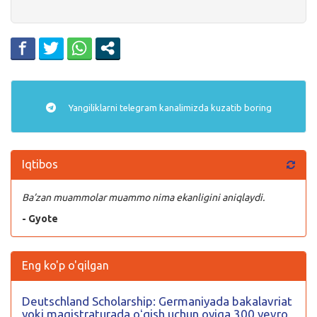
Yangiliklarni
telegram
kanalimizda kuzatib boring
Iqtibos
Ba’zan muammolar muammo nima ekanligini aniqlaydi.
- Gyote
Eng ko'p o'qilgan
Deutschland Scholarship: Germaniyada bakalavriat
yoki magistraturada oʻqish uchun oyiga 300 yevro