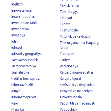
Ingliz tili
Texnik fanlar
Innovatsiyalar
Texnologiya
Inson huquqlari
Tibbiyot
Investitsion tahlil
Tijorat
Investitsiya
Tilshunoslik
Investiya
Tinchlik va xavfsizlik
Iqlim
Tirik organizmlar haqidagi
Iqtisod
fanlar
Iqtisodiy geografiya
Transport
Jamiyatshunoslik
Turizm
Jismoniy tarbiya
Veterinariya
Jurnalistika
Xalqaro munosabatlar
Kadrlar boshqaruvi
Xalqaro tijorat
Kiberxavfsizlik
xavfsizlik va rivojlanish
Kimyo
Xitoy tili va madaniyati
Kinematografiya
Xitoyshunoslik
Kino
Yapon tili va madaniyati
Klassika
Yozuvchilik