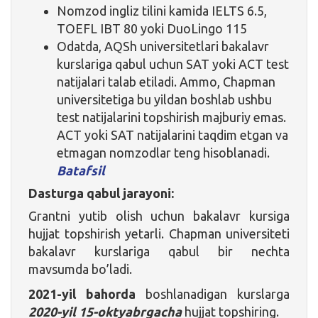
Nomzod ingliz tilini kamida IELTS 6.5,
TOEFL IBT 80 yoki DuoLingo 115
Odatda, AQSh universitetlari bakalavr
kurslariga qabul uchun SAT yoki ACT test
natijalari talab etiladi. Ammo, Chapman
universitetiga bu yildan boshlab ushbu
test natijalarini topshirish majburiy emas.
ACT yoki SAT natijalarini taqdim etgan va
etmagan nomzodlar teng hisoblanadi.
Batafsil
Dasturga qabul jarayoni:
Grantni yutib olish uchun bakalavr kursiga
hujjat topshirish yetarli. Chapman universiteti
bakalavr kurslariga qabul bir nechta
mavsumda bo’ladi.
2021-yil bahorda
boshlanadigan kurslarga
2020-yil 15-oktyabrgacha
hujjat topshiring.