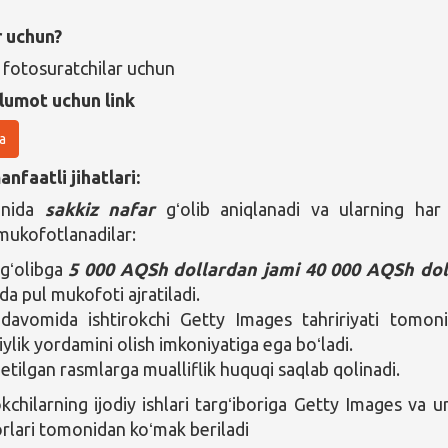
r uchun?
 fotosuratchilar uchun
lumot uchun link
a
nfaatli jihatlari:
unida
sakkiz nafar
gʻolib aniqlanadi va ularning har 
mukofotlanadilar:
 gʻolibga
5 000 AQSh dollardan jami 40 000 AQSh dol
da pul mukofoti ajratiladi.
davomida ishtirokchi Getty Images tahririyati tomon
ylik yordamini olish imkoniyatiga ega boʻladi.
etilgan rasmlarga mualliflik huquqi saqlab qolinadi.
okchilarning ijodiy ishlari targʻiboriga Getty Images va u
lari tomonidan koʻmak beriladi