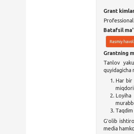
Grant kimla
Professional
Batafsil ma'
Rasmiy havol
Grantning ma
Tanlov yak
quyidagicha 
Har bir
miqdori
Loyiha 
murabbi
Taqdim 
Gʻolib ishtir
media hamkor