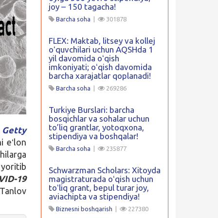
joy – 150 tagacha!
Barcha soha
|
301878
FLEX: Maktab, litsey va kollej
oʻquvchilari uchun AQSHda 1
yil davomida oʻqish
imkoniyati; oʻqish davomida
barcha xarajatlar qoplanadi!
Barcha soha
|
269286
Turkiye Burslari: barcha
bosqichlar va sohalar uchun
to’liq grantlar, yotoqxona,
a
Getty
stipendiya va boshqalar!
i eʻlon
Barcha soha
|
235877
hilarga
yoritib
Schwarzman Scholars: Xitoyda
VID-19
magistraturada oʻqish uchun
toʻliq grant, bepul turar joy,
 Tanlov
aviachipta va stipendiya!
Biznesni boshqarish
|
227380