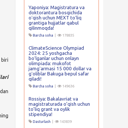
Yaponiya: Magistratura va
doktorantura bosqichida
oʻqish uchun MEXT toʻliq
grantiga hujjatlar qabul
qilinmoqda!
Barcha soha
|
178835
ClimateScience Olympiad
2024: 25 yoshgacha
boʻlganlar uchun onlayn
biri
olimpiada: mukofot
jamgʻarmasi 15 000 dollar va
gʻoliblar Bakuga bepul safar
lari
qiladi!
Barcha soha
|
149636
idan
Rossiya: Bakalavriat va
magistraturada o’qish uchun
to’liq grant va oylik
stipendiya!
ning
Dasturlash
|
143839