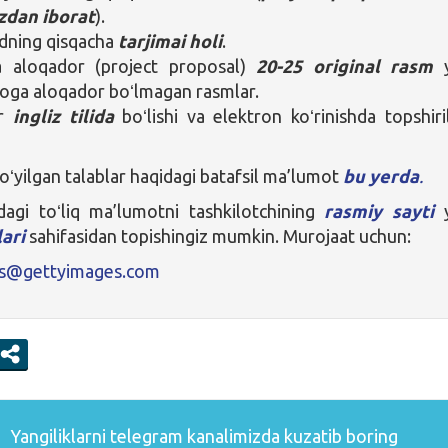
zdan iborat
).
ning qisqacha
tarjimai holi
.
ga aloqador (project proposal)
20-25 original rasm
y
ioga aloqador boʻlmagan rasmlar.
ar
ingliz tilida
boʻlishi va elektron koʻrinishda topshiril
oʻyilgan talablar haqidagi batafsil ma’lumot
bu yerda
.
dagi toʻliq ma’lumotni tashkilotchining
rasmiy sayti
y
ari
sahifasidan topishingiz mumkin. Murojaat uchun:
ts@gettyimages.com
Yangiliklarni
telegram
kanalimizda kuzatib boring