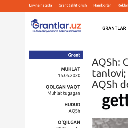
Loyiha haqida
Grant taklif qilish
Hamkorlar
Rekla
GRANTLAR
Grantlar
Tanlovlar
Grant
AQSh: C
Ishlar
MUHLAT
tanlovi
15.05.2020
AQSh do
Kurslar
QOLGAN VAQT
Muhlat tugagan
Blog
HUDUD
AQSh
Yana
O'QILGAN