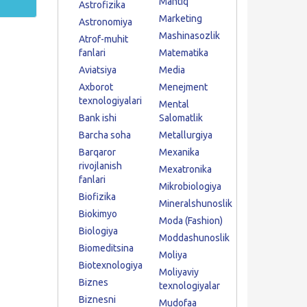
Mantiq
Astrofizika
Marketing
Astronomiya
Mashinasozlik
Atrof-muhit
fanlari
Matematika
Aviatsiya
Media
Axborot
Menejment
texnologiyalari
Mental
Bank ishi
Salomatlik
Barcha soha
Metallurgiya
Barqaror
Mexanika
rivojlanish
Mexatronika
fanlari
Mikrobiologiya
Biofizika
Mineralshunoslik
Biokimyo
Moda (Fashion)
Biologiya
Moddashunoslik
Biomeditsina
Moliya
Biotexnologiya
Moliyaviy
Biznes
texnologiyalar
Biznesni
Mudofaa