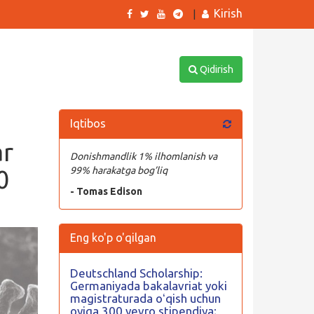
Kirish
|
Qidirish
Iqtibos
ar
Donishmandlik 1% ilhomlanish va
0
99% harakatga bog’liq
- Tomas Edison
Eng ko'p o'qilgan
Deutschland Scholarship:
Germaniyada bakalavriat yoki
magistraturada oʻqish uchun
oyiga 300 yevro stipendiya;