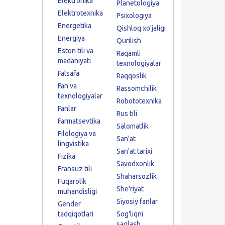
Elektronika
Planetologiya
Elektrotexnika
Psixologiya
Energetika
Qishloq xo'jaligi
Energiya
Qurilish
Eston tili va
Raqamli
madaniyati
texnologiyalar
Falsafa
Raqqoslik
Fan va
Rassomchilik
texnologiyalar
Robototexnika
Fanlar
Rus tili
Farmatsevtika
Salomatlik
Filologiya va
San'at
lingvistika
San'at tarixi
Fizika
Savodxonlik
Fransuz tili
Shaharsozlik
Fuqarolik
She'riyat
muhandisligi
Siyosiy fanlar
Gender
tadqiqotlari
Sog'liqni
saqlash