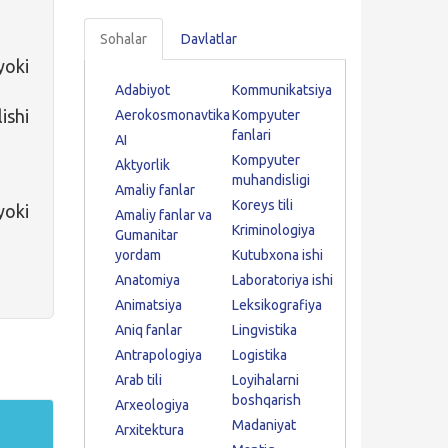
Sohalar
Davlatlar
oki
Adabiyot
Kommunikatsiya
ishi
Aerokosmonavtika
Kompyuter
fanlari
AI
Kompyuter
Aktyorlik
muhandisligi
Amaliy fanlar
Koreys tili
oki
Amaliy fanlar va
Kriminologiya
Gumanitar
yordam
Kutubxona ishi
Anatomiya
Laboratoriya ishi
Animatsiya
Leksikografiya
Aniq fanlar
Lingvistika
Antrapologiya
Logistika
Arab tili
Loyihalarni
boshqarish
Arxeologiya
Madaniyat
Arxitektura