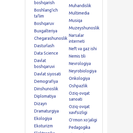
boshqarish
Muhandislik
Boshlang'ich
Multimedia
ta'lim
Musiqa
Boshqaruv
Muzeyshunoslik
Buxgalteriya
Narsalar
Chegarashunoslik
interneti
Dasturlash
Neft va gaz ishi
Data Science
Nemis tili
Davlat
Nevrologiya
boshqaruvi
Neyrobiologiya
Davlat siyosati
Onkologiya
Demografiya
Oshpazlik
Dinshunoslik
Oziq-ovqat
Diplomatiya
sanoati
Dizayn
Oziq-ovqat
Dramaturgiya
xavfsizligi
Ekologiya
Oʻrmon xoʻjaligi
Ekoturizm
Pedagogika