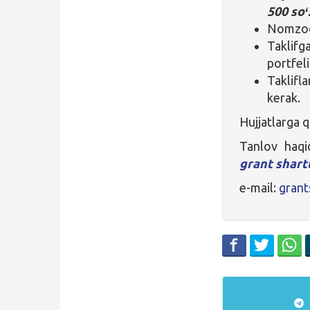
500 soʻ
Nomzod
Taklif
portfel
Taklifl
kerak.
Hujjatlarga q
Tanlov haqi
grant shartl
e-mail:
gran