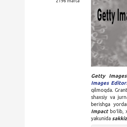
2196 marta
Qidirish
Kirish
Getty Image
Images Editor
qilmoqda. Grant
shaxsiy va jur
berishga yord
Impact
boʻlib,
yakunida
sakkiz