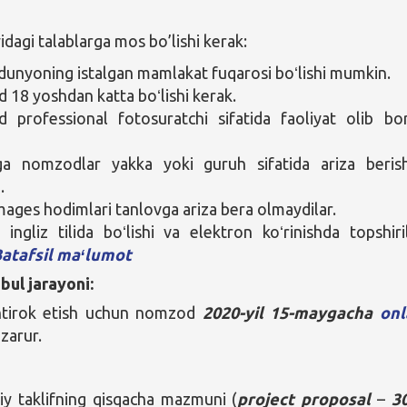
agi talablarga mos bo’lishi kerak:
unyoning istalgan mamlakat fuqarosi boʻlishi mumkin.
18 yoshdan katta boʻlishi kerak.
professional fotosuratchi sifatida faoliyat olib bor
ga nomzodlar yakka yoki guruh sifatida ariza berish
.
mages hodimlari tanlovga ariza bera olmaydilar.
r ingliz tilida boʻlishi va elektron koʻrinishda topshiril
atafsil maʻlumot
bul jarayoni:
htirok etish uchun nomzod
2020-yil 15-maygacha
onl
 zarur.
iy taklifning qisqacha mazmuni (
project proposal
–
3