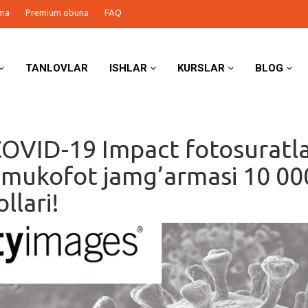
ma
Premium obuna
FAQ
TANLOVLAR
ISHLAR
KURSLAR
BLOG
OVID-19 Impact fotosuratl
; mukofot jamg’armasi 10 00
llari!