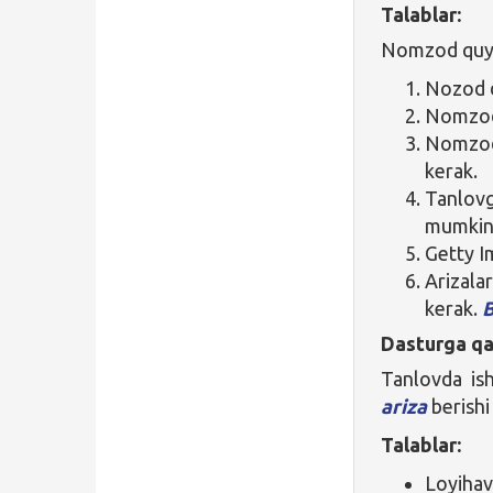
Talablar:
Nomzod quyid
Nozod d
Nomzod 
Nomzod 
kerak.
Tanlov
mumkin
Getty I
Arizala
kerak.
B
Dasturga qa
Tanlovda is
ariza
berishi
Talablar:
Loyihav