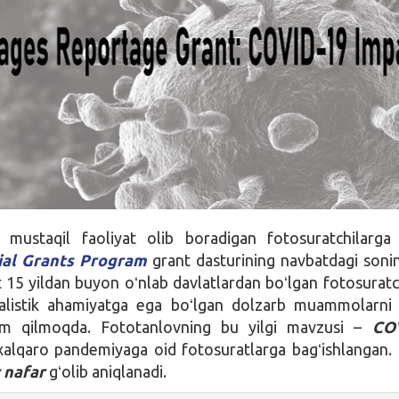
s
mustaqil faoliyat olib boradigan fotosuratchilarg
ial Grants Program
grant dasturining navbatdagi sonin
 15 yildan buyon oʻnlab davlatlardan boʻlgan fotosuratc
nalistik ahamiyatga ega boʻlgan dolzarb muammolarni 
am qilmoqda. Fototanlovning bu yilgi mavzusi –
CO
 xalqaro pandemiyaga oid fotosuratlarga bagʻishlangan.
 nafar
gʻolib aniqlanadi.