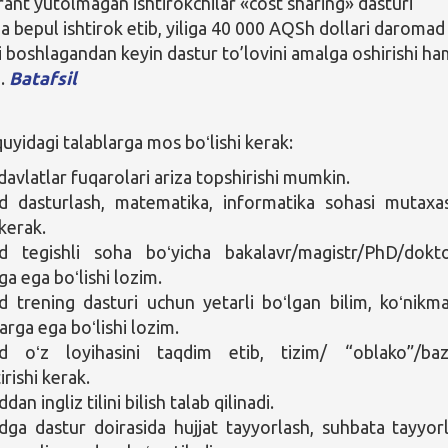
grant yutolmagan ishtirokchilar «cost sharing» dasturi
da bepul ishtirok etib, yiliga 40 000 AQSh dollari daromad
i boshlagandan keyin dastur to’lovini amalga oshirishi h
.
Batafsil
yidagi talablarga mos boʻlishi kerak:
davlatlar fuqarolari ariza topshirishi mumkin.
 dasturlash, matematika, informatika sohasi mutaxas
 kerak.
 tegishli soha boʻyicha bakalavr/magistr/PhD/dokto
ga ega boʻlishi lozim.
trening dasturi uchun yetarli boʻlgan bilim, koʻnikm
arga ega boʻlishi lozim.
 oʻz loyihasini taqdim etib, tizim/ “oblako”/ba
irishi kerak.
n ingliz tilini bilish talab qilinadi.
a dastur doirasida hujjat tayyorlash, suhbata tayyor