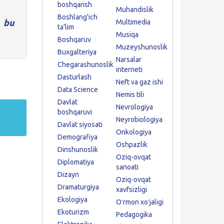
boshqarish
Muhandislik
Boshlang'ich
,
bu
Multimedia
ta'lim
Musiqa
Boshqaruv
Muzeyshunoslik
Buxgalteriya
Narsalar
Chegarashunoslik
interneti
Dasturlash
Neft va gaz ishi
Data Science
Nemis tili
Davlat
Nevrologiya
boshqaruvi
Neyrobiologiya
Davlat siyosati
Onkologiya
Demografiya
Oshpazlik
Dinshunoslik
Oziq-ovqat
Diplomatiya
sanoati
Dizayn
Oziq-ovqat
Dramaturgiya
xavfsizligi
Ekologiya
Oʻrmon xoʻjaligi
Ekoturizm
Pedagogika