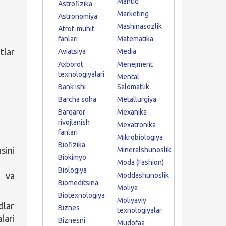
Mantiq
Astrofizika
Marketing
Astronomiya
Mashinasozlik
Atrof-muhit
fanlari
Matematika
tlar
Aviatsiya
Media
Axborot
Menejment
texnologiyalari
Mental
Bank ishi
Salomatlik
Barcha soha
Metallurgiya
Barqaror
Mexanika
rivojlanish
Mexatronika
fanlari
Mikrobiologiya
Biofizika
sini
Mineralshunoslik
Biokimyo
Moda (Fashion)
Biologiya
 va
Moddashunoslik
Biomeditsina
Moliya
Biotexnologiya
Moliyaviy
dlar
Biznes
texnologiyalar
lari
Biznesni
Mudofaa