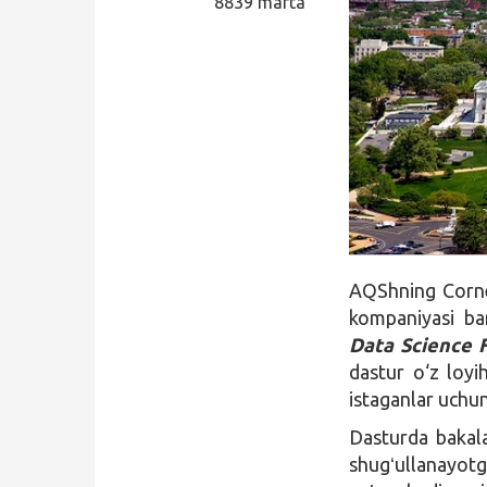
8839 marta
Qidirish
Kirish
AQShning Corne
kompaniyasi bar
Data Science 
dastur o‘z loyih
istaganlar uchun
Dasturda bakala
shugʻullanayot