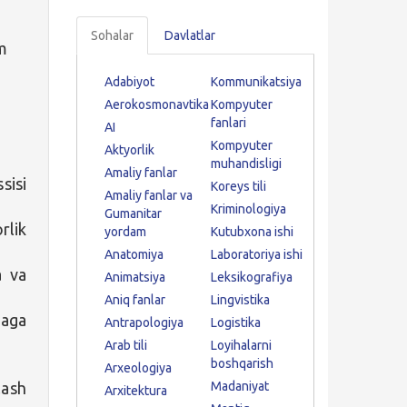
Sohalar
Davlatlar
am
Adabiyot
Kommunikatsiya
Aerokosmonavtika
Kompyuter
fanlari
AI
Kompyuter
Aktyorlik
muhandisligi
Amaliy fanlar
sisi
Koreys tili
Amaliy fanlar va
Kriminologiya
Gumanitar
rlik
yordam
Kutubxona ishi
Anatomiya
Laboratoriya ishi
a va
Animatsiya
Leksikografiya
Aniq fanlar
Lingvistika
zaga
Antrapologiya
Logistika
Arab tili
Loyihalarni
boshqarish
Arxeologiya
lash
Madaniyat
Arxitektura