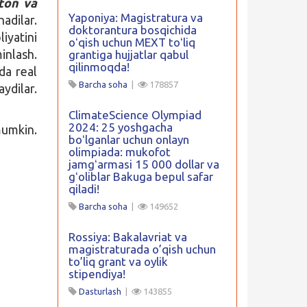
ton va
Yaponiya: Magistratura va
adilar.
doktorantura bosqichida
iyatini
oʻqish uchun MEXT toʻliq
inlash.
grantiga hujjatlar qabul
qilinmoqda!
da real
Barcha soha
|
178857
dilar.
ClimateScience Olympiad
2024: 25 yoshgacha
umkin.
boʻlganlar uchun onlayn
olimpiada: mukofot
jamgʻarmasi 15 000 dollar va
gʻoliblar Bakuga bepul safar
qiladi!
Barcha soha
|
149652
Rossiya: Bakalavriat va
magistraturada o’qish uchun
to’liq grant va oylik
stipendiya!
Dasturlash
|
143855