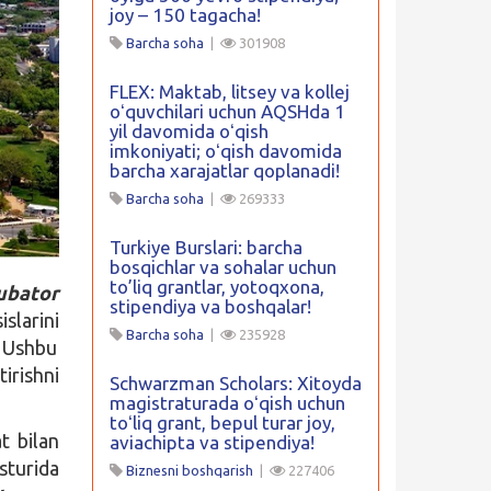
joy – 150 tagacha!
Barcha soha
|
301908
FLEX: Maktab, litsey va kollej
oʻquvchilari uchun AQSHda 1
yil davomida oʻqish
imkoniyati; oʻqish davomida
barcha xarajatlar qoplanadi!
Barcha soha
|
269333
Turkiye Burslari: barcha
bosqichlar va sohalar uchun
to’liq grantlar, yotoqxona,
ubator
stipendiya va boshqalar!
slarini
Barcha soha
|
235928
. Ushbu
irishni
Schwarzman Scholars: Xitoyda
magistraturada oʻqish uchun
toʻliq grant, bepul turar joy,
t bilan
aviachipta va stipendiya!
sturida
Biznesni boshqarish
|
227406