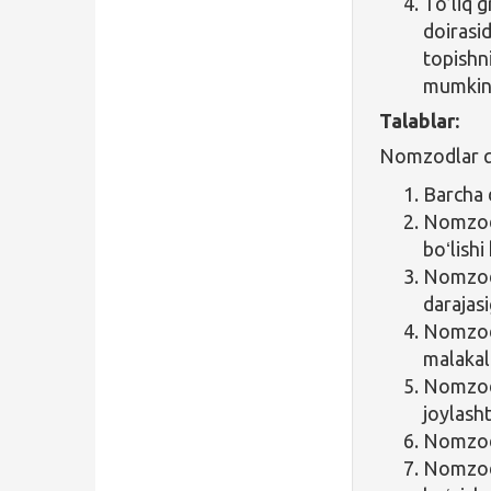
To’liq 
doirasi
topishn
mumkin
Talablar:
Nomzodlar qu
Barcha 
Nomzod
boʻlishi
Nomzod
darajasi
Nomzod 
malakal
Nomzod
joylasht
Nomzodda
Nomzodg