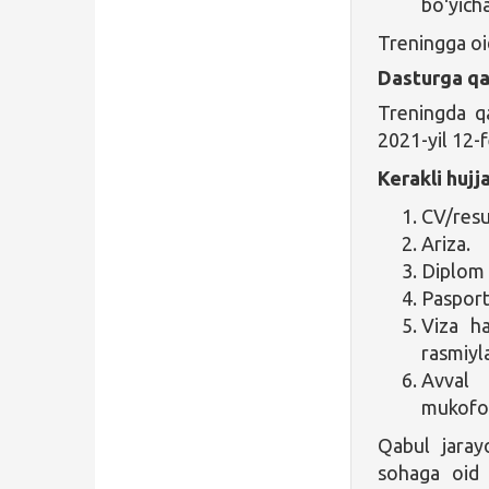
boʻyich
Treningga oid
Dasturga qa
Treningda q
2021-yil 12-f
Kerakli hujja
CV/res
Ariza.
Diplom 
Pasport
Viza h
rasmiyla
Avval 
mukofot
Qabul jaray
sohaga oid g