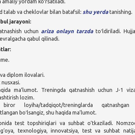
a amaliy yordam koʻrsatiladi.
 talab va cheklovlar bilan batafsil:
shu yerda
tanishing.
bul jarayoni:
atnashish uchun
ariza onlayn tarzda
toʻldiriladi. Hujja
evralgacha qabul qilinadi.
tlar:
ume.
va diplom ilovalari.
 nusxasi.
aqida ma’lumot. Treningda qatnashish uchun J-1 viza
shtirish lozim.
biror loyiha/tadqiqot/treninglarda qatnashgan
langan boʻlsangiz, shu haqida ma’lumot.
onida test topshiriqlari va suhbat o’tkaziladi. Nomzo
‘oya, texnologiya, innovatsiya, test va suhbat natija