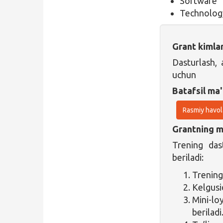
Software
Technolog
Grant kimla
Dasturlash, 
uchun
Batafsil ma'
Rasmiy havol
Grantning ma
Trening dast
beriladi:
Treningd
Kelgusi
Mini-loy
beriladi