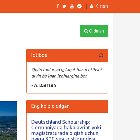
Kirish
|
Qidirish
Iqtibos
Qiyin fanlar yo’q, faqat hazm etilishi
qiyin bo’lgan izohlargina bor.
- A.I.Gersen
Eng ko'p o'qilgan
Deutschland Scholarship:
Germaniyada bakalavriat yoki
magistraturada oʻqish uchun
oyiga 300 yevro stipendiya;