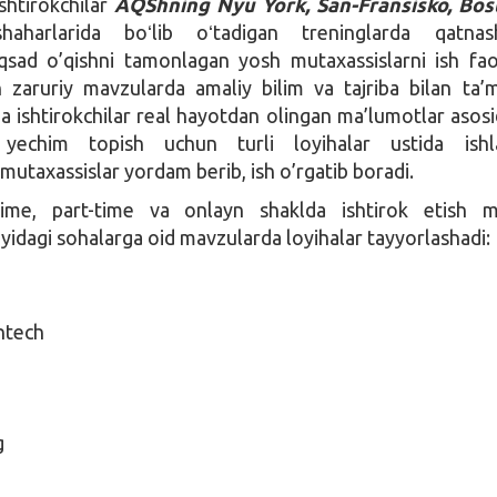
shtirokchilar
AQShning Nyu York, San-Fransisko, Bos
shaharlarida boʻlib oʻtadigan treninglarda qatnash
sad o’qishni tamonlagan yosh mutaxassislarni ish faol
zaruriy mavzularda amaliy bilim va tajriba bilan ta’m
 ishtirokchilar real hayotdan olingan ma’lumotlar asosi
echim topish uchun turli loyihalar ustida ishlay
 mutaxassislar yordam berib, ish o’rgatib boradi.
time, part-time va onlayn shaklda ishtirok etish m
uyidagi sohalarga oid mavzularda loyihalar tayyorlashadi:
ntech
e
g