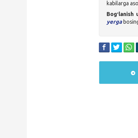
kabilarga as
Bogʻlanish 
yerga
bosin