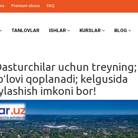
ma
Premium obuna
FAQ
TANLOVLAR
ISHLAR
KURSLAR
BLOG
asturchilar uchun treyning;
oʻlovi qoplanadi; kelgusida
ylashish imkoni bor!