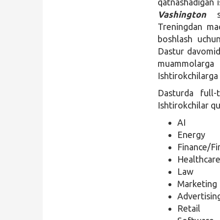
qatnashadigan i
Vashington
Treningdan maq
boshlash uchun 
Dastur davomida
muammolarga y
Ishtirokchilarga
Dasturda full-
Ishtirokchilar q
AI
Energy
Finance/Fi
Healthcar
Law
Marketing
Advertisin
Retail