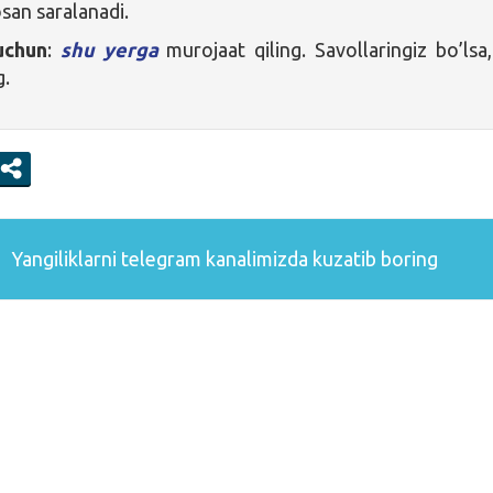
osan saralanadi.
uchun
:
shu yerga
murojaat qiling. Savollaringiz bo’lsa
g.
Yangiliklarni
telegram
kanalimizda kuzatib boring