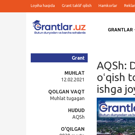
Loyiha haqida
Grant taklif qilish
Hamkorlar
Rekla
GRANTLAR
Grantlar
Tanlovlar
Grant
AQSh: D
Ishlar
MUHLAT
oʻqish t
12.02.2021
ishga jo
Kurslar
QOLGAN VAQT
Muhlat tugagan
Blog
HUDUD
AQSh
Yana
O'QILGAN