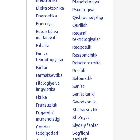
Elektronika
Planetologiya
Elektrotexnika
Psixologiya
Energetika
Qishloq xo'jaligi
Energiya
Qurilish
Eston tili va
Raqamli
madaniyati
texnologiyalar
Falsafa
Raqqoslik
Fan va
Rassomchilik
texnologiyalar
Robototexnika
Fanlar
Rus tili
Farmatsevtika
Salomatlik
Filologiya va
San'at
lingvistika
San'at tarixi
Fizika
Savodxonlik
Fransuz tili
Shaharsozlik
Fuqarolik
She'riyat
muhandisligi
Siyosiy fanlar
Gender
tadqiqotlari
Sog'liqni
saqlash