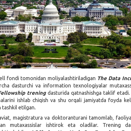
ll fondi tomonidan moliyalashtiriladigan
The Data Inc
cha dasturchi va information texnologiyalar mutaxassi
Fellowship trening
dasturida qatnashishga taklif etadi
alarini ishlab chiqish va shu orqali jamiyatda foyda kelt
 tashkil etilgan.
viat, magistratura va doktoranturani tamomlab, faoliya
gan mutaxassislar ishtirok eta oladilar. Trening da