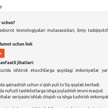
y
r uchun?
axborot texnologiyalari mutaxassislari, ilmiy tadqiqotch
lumot uchun link
a
nfaatli jihatlari:
urida ishtirok etuvchilarga quyidagi imkoniyatlar yar
a qatnashish uchun oʻqish puli toʻliq qoplab beriladi.
da nufuzli tashkilotlarga ishga joylashish imoni mavjud.
ihalar seriyasini ishlab chiqish va ishga tushirish imkoniyat
.