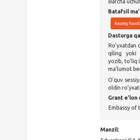
Barcha uchu
Batafsil ma'
Rasmiy havol
Dasturga qa
Ro’yxatdan 
qiling yok
yozib, to’liq
ma’lumot ber
O’quv sessiy
oldin ro’yxat
Grant e'lon 
Embassy of t
Manzil: