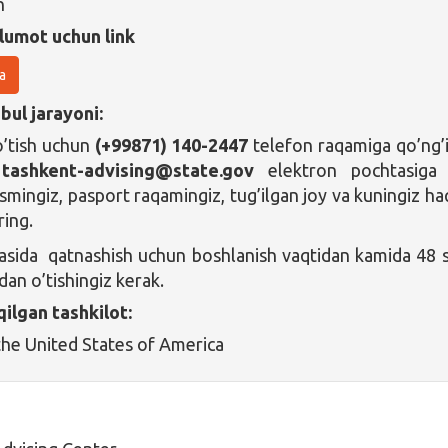
n
lumot uchun link
a
bul jarayoni:
o’tish uchun
(+99871) 140-2447
telefon raqamiga qo’ng’
i
tashkent-advising@state.gov
elektron pochtasiga 
 ismingiz, pasport raqamingiz, tug’ilgan joy va kuningiz ha
ing.
asida qatnashish uchun boshlanish vaqtidan kamida 48 
dan o’tishingiz kerak.
qilgan tashkilot:
he United States of America