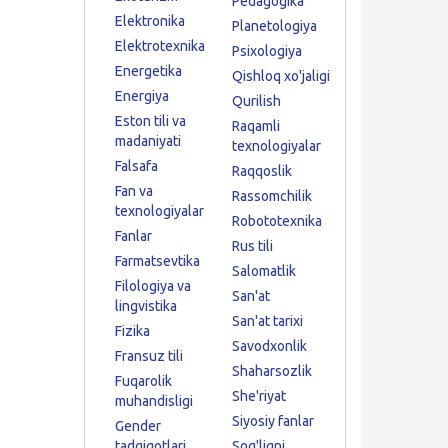
Pedagogika
Elektronika
Planetologiya
Elektrotexnika
Psixologiya
Energetika
Qishloq xo'jaligi
Energiya
Qurilish
Eston tili va
Raqamli
madaniyati
texnologiyalar
Falsafa
Raqqoslik
Fan va
Rassomchilik
texnologiyalar
Robototexnika
Fanlar
Rus tili
Farmatsevtika
Salomatlik
Filologiya va
San'at
lingvistika
San'at tarixi
Fizika
Savodxonlik
Fransuz tili
Shaharsozlik
Fuqarolik
She'riyat
muhandisligi
Siyosiy fanlar
Gender
tadqiqotlari
Sog'liqni