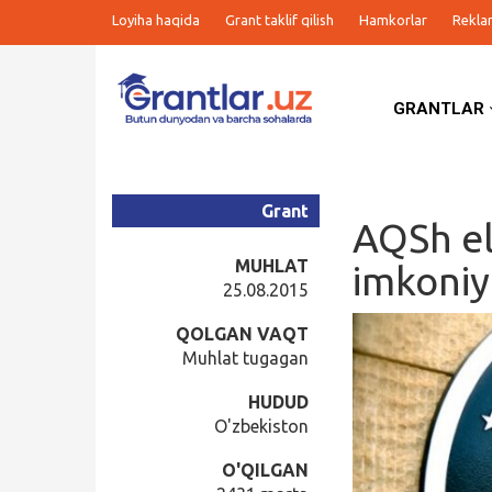
Loyiha haqida
Grant taklif qilish
Hamkorlar
Rekla
GRANTLAR
Grantlar
Tanlovlar
Grant
AQSh el
Ishlar
MUHLAT
imkoniy
25.08.2015
Kurslar
QOLGAN VAQT
Muhlat tugagan
Blog
HUDUD
O'zbekiston
Yana
O'QILGAN