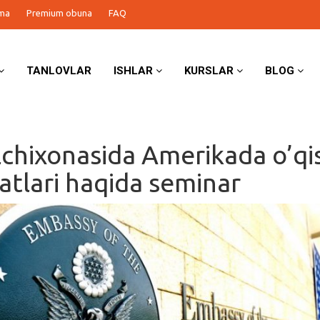
ma
Premium obuna
FAQ
TANLOVLAR
ISHLAR
KURSLAR
BLOG
chixonasida Amerikada o’qi
atlari haqida seminar