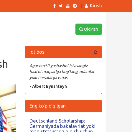
Kirish
|
Qidirish
Iqtibos
sh
Agar baxtli yashashni istasangiz
baxtni maqsadga bog’lang, odamlar
yoki narsalarga emas
- Albert Eynshteyn
Eng ko'p o'qilgan
Deutschland Scholarship:
Germaniyada bakalavriat yoki
magistraturada oʻqish uchun