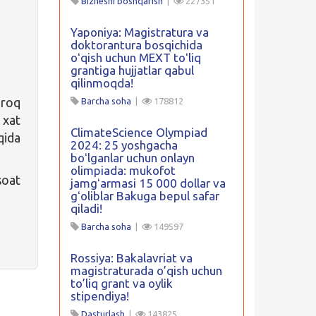
Biznesni boshqarish
|
227351
Yaponiya: Magistratura va
doktorantura bosqichida
oʻqish uchun MEXT toʻliq
grantiga hujjatlar qabul
qilinmoqda!
iroq
Barcha soha
|
178812
xat
ClimateScience Olympiad
qida
2024: 25 yoshgacha
boʻlganlar uchun onlayn
olimpiada: mukofot
soat
jamgʻarmasi 15 000 dollar va
gʻoliblar Bakuga bepul safar
qiladi!
Barcha soha
|
149597
Rossiya: Bakalavriat va
magistraturada o’qish uchun
to’liq grant va oylik
stipendiya!
Dasturlash
|
143825