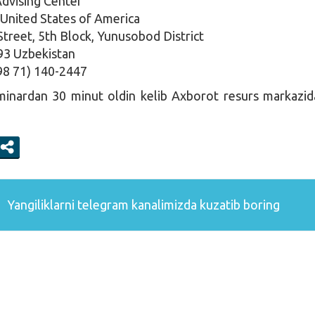
dvising Center
United States of America
reet, 5th Block, Yunusobod District
93 Uzbekistan
98 71) 140-2447
minardan 30 minut oldin kelib Axborot resurs markazid
Yangiliklarni
telegram
kanalimizda kuzatib boring