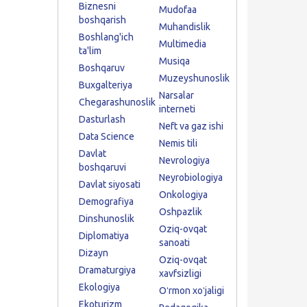
Biznesni
Mudofaa
boshqarish
Muhandislik
Boshlang'ich
Multimedia
ta'lim
Musiqa
Boshqaruv
Muzeyshunoslik
Buxgalteriya
Narsalar
Chegarashunoslik
interneti
Dasturlash
Neft va gaz ishi
Data Science
Nemis tili
Davlat
Nevrologiya
boshqaruvi
Neyrobiologiya
Davlat siyosati
Onkologiya
Demografiya
Oshpazlik
Dinshunoslik
Oziq-ovqat
Diplomatiya
sanoati
Dizayn
Oziq-ovqat
Dramaturgiya
xavfsizligi
Ekologiya
Oʻrmon xoʻjaligi
Ekoturizm