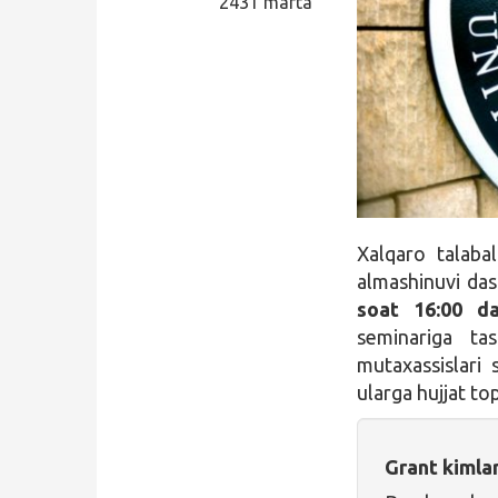
2431 marta
Qidirish
Kirish
Xalqaro talaba
almashinuvi dast
soat 16:00 d
seminariga ta
mutaxassislari
ularga hujjat to
Grant kimla