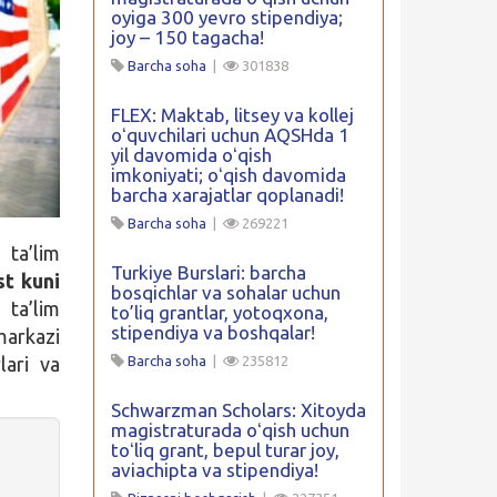
oyiga 300 yevro stipendiya;
joy – 150 tagacha!
Barcha soha
|
301838
FLEX: Maktab, litsey va kollej
oʻquvchilari uchun AQSHda 1
yil davomida oʻqish
imkoniyati; oʻqish davomida
barcha xarajatlar qoplanadi!
Barcha soha
|
269221
ta’lim
Turkiye Burslari: barcha
t kuni
bosqichlar va sohalar uchun
ta’lim
to’liq grantlar, yotoqxona,
stipendiya va boshqalar!
arkazi
lari va
Barcha soha
|
235812
Schwarzman Scholars: Xitoyda
magistraturada oʻqish uchun
toʻliq grant, bepul turar joy,
aviachipta va stipendiya!