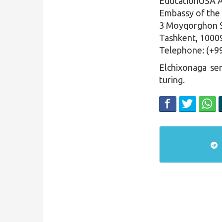
EducationUSA A
Embassy of the 
3 Moyqorghon St
Tashkent, 1000
Telephone: (+9
Elchixonaga se
turing.