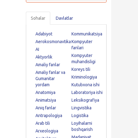
Sohalar
Davlatlar
Adabiyot
Kommunikatsiya
Aerokosmonavtika
Kompyuter
fanlari
AI
Kompyuter
Aktyorlik
muhandisligi
Amaliy fanlar
Koreys tili
Amaliy fanlar va
Kriminologiya
Gumanitar
yordam
Kutubxona ishi
Anatomiya
Laboratoriya ishi
Animatsiya
Leksikografiya
Aniq fanlar
Lingvistika
Antrapologiya
Logistika
Arab tili
Loyihalarni
boshqarish
Arxeologiya
Madaniyat