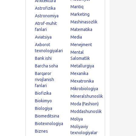
Arxitektura
Mantiq
Astrofizika
Marketing
Astronomiya
Mashinasozlik
Atrof-muhit
fanlari
Matematika
Aviatsiya
Media
Axborot
Menejment
texnologiyalari
Mental
Bank ishi
Salomatlik
Barcha soha
Metallurgiya
Barqaror
Mexanika
rivojlanish
Mexatronika
fanlari
Mikrobiologiya
Biofizika
Mineralshunoslik
Biokimyo
Moda (Fashion)
Biologiya
Moddashunoslik
Biomeditsina
Moliya
Biotexnologiya
Moliyaviy
Biznes
texnologiyalar