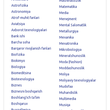
Mashinasozlik
Astrofizika
Matematika
Astronomiya
Media
Atrof-muhit fanlari
Menejment
Aviatsiya
Mental Salomatlik
Axborot texnologiyalari
Metallurgiya
Bank ishi
Mexanika
Barcha soha
Mexatronika
Barqaror rivojlanish fanlari
Mikrobiologiya
Biofizika
Mineralshunoslik
Biokimyo
Moda (Fashion)
Biologiya
Moddashunoslik
Biomeditsina
Moliya
Biotexnologiya
Moliyaviy texnologiyalar
Biznes
Mudofaa
Biznesni boshqarish
Muhandislik
Boshlang'ich ta'lim
Multimedia
Boshqaruv
Musiqa
Buxgalteriya