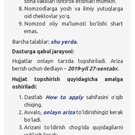
soha vakillari ishtirok etishlari mumkin.
Nomzodlarga yosh va ilmiy yutuqlarga
oid cheklovlar yoʻq.
Nomzod oliy ma’lumoti boʻlishi shart
emas.
Barcha talablar:
shu yerda.
Dasturga qabul jarayoni:
Hujjatlar onlayn tarzda topshiriladi. Ariza
berish uchun dedlayn –
2019-yil 27-sentabr.
Hujjat topshirish quyidagicha amalga
oshiriladi:
Dastlab
How to apply
sahifasini oʻqib
chiqing.
Avvalo,
onlayn ariza
toʻldirishingiz kerak
boʻladi.
Arizani toʻldirish chogʻida quyidagilarni
yuklash kerak: