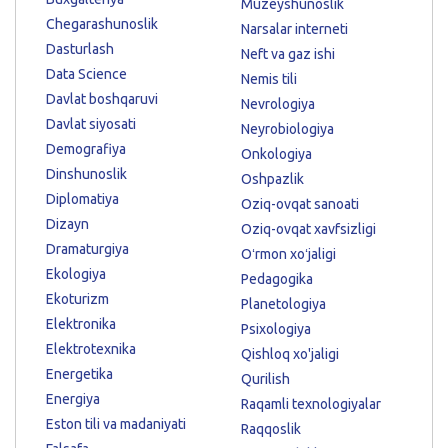
Muzeyshunoslik
Chegarashunoslik
Narsalar interneti
Dasturlash
Neft va gaz ishi
Data Science
Nemis tili
Davlat boshqaruvi
Nevrologiya
Davlat siyosati
Neyrobiologiya
Demografiya
Onkologiya
Dinshunoslik
Oshpazlik
Diplomatiya
Oziq-ovqat sanoati
Dizayn
Oziq-ovqat xavfsizligi
Dramaturgiya
Oʻrmon xoʻjaligi
Ekologiya
Pedagogika
Ekoturizm
Planetologiya
Elektronika
Psixologiya
Elektrotexnika
Qishloq xo'jaligi
Energetika
Qurilish
Energiya
Raqamli texnologiyalar
Eston tili va madaniyati
Raqqoslik