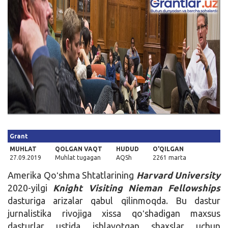
Kirish
Grant
MUHLAT
QOLGAN VAQT
HUDUD
O'QILGAN
27.09.2019
Muhlat tugagan
AQSh
2261 marta
Amerika Qoʻshma Shtatlarining
Harvard University
2020-yilgi
Knight Visiting Nieman Fellowships
dasturiga arizalar qabul qilinmoqda. Bu dastur
jurnalistika rivojiga xissa qoʻshadigan maxsus
dasturlar ustida ishlayotgan shaxslar uchun