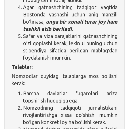
Agar qatnashchining tadqiqot vaqtida
Bostonda yashashi uchun aniq manzili
boʻlmasa,
unga bir xonali turar joy ham
tashkil etib beriladi
.
Safar va viza xarajatlarini qatnashchining
oʻzi qoplashi kerak, lekin u buning uchun
stipendiya sifatida berilgan mablagʻdan
foydalanishi mumkin.
Talablar:
Nomzodlar quyidagi talablarga mos boʻlishi
kerak:
Barcha davlatlar fuqarolari ariza
topshirish huquqiga ega.
Nomzodning tadqiqoti jurnalistikani
rivojlantirishga xissa qoʻshishi mumkin
boʻlgan konkret loyiha boʻlishi kerak.