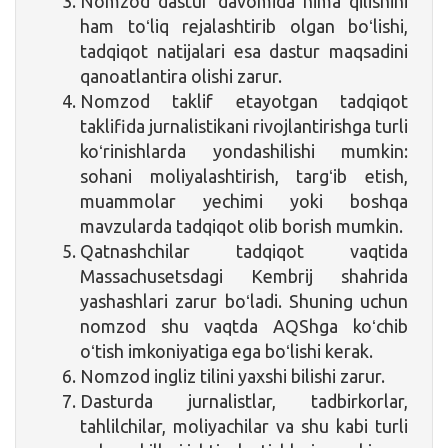
Nomzod dastur davomida nima qilishini
ham toʻliq rejalashtirib olgan boʻlishi,
tadqiqot natijalari esa dastur maqsadini
qanoatlantira olishi zarur.
Nomzod taklif etayotgan tadqiqot
taklifida jurnalistikani rivojlantirishga turli
koʻrinishlarda yondashilishi mumkin:
sohani moliyalashtirish, targʻib etish,
muammolar yechimi yoki boshqa
mavzularda tadqiqot olib borish mumkin.
Qatnashchilar tadqiqot vaqtida
Massachusetsdagi Kembrij shahrida
yashashlari zarur boʻladi. Shuning uchun
nomzod shu vaqtda AQShga koʻchib
oʻtish imkoniyatiga ega boʻlishi kerak.
Nomzod ingliz tilini yaxshi bilishi zarur.
Dasturda jurnalistlar, tadbirkorlar,
tahlilchilar, moliyachilar va shu kabi turli