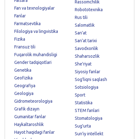
Falsafa
Rassomchilik
Fan va texnologiyalar
Robototexnika
Fanlar
Rus tili
Farmatsevtika
Salomatlik
Filologiya va lingvistika
San'at
Fizika
San'at tarixi
Fransuz tili
Savodxonlik
Fuqarolik muhandisligi
Shaharsozlik
Gender tadqiqotlari
She'riyat
Genetika
Siyosiy fanlar
Geofizika
Sog'liqni saqlash
Geografiya
Sotsiologiya
Geologiya
Sport
Gidrometeorologiya
Statistika
Grafik dizayn
STEM fanlari
Gumanitar fanlar
Stomatologiya
Haykaltaroshlik
Sug'urta
Hayot haqidagi fanlar
Sun'iy intellekt