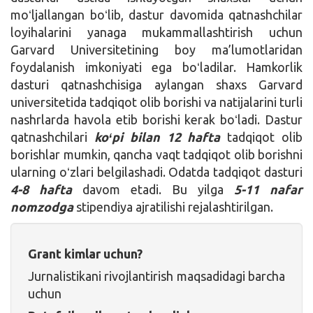
moʻljallangan boʻlib, dastur davomida qatnashchilar
loyihalarini yanaga mukammallashtirish uchun
Garvard Universitetining boy ma’lumotlaridan
foydalanish imkoniyati ega boʻladilar. Hamkorlik
dasturi qatnashchisiga aylangan shaxs Garvard
universitetida tadqiqot olib borishi va natijalarini turli
nashrlarda havola etib borishi kerak boʻladi. Dastur
qatnashchilari
koʻpi bilan 12 hafta
tadqiqot olib
borishlar mumkin, qancha vaqt tadqiqot olib borishni
ularning oʻzlari belgilashadi. Odatda tadqiqot dasturi
4-8 hafta
davom etadi. Bu yilga
5-11 nafar
nomzodga
stipendiya ajratilishi rejalashtirilgan.
Grant kimlar uchun?
Jurnalistikani rivojlantirish maqsadidagi barcha
uchun