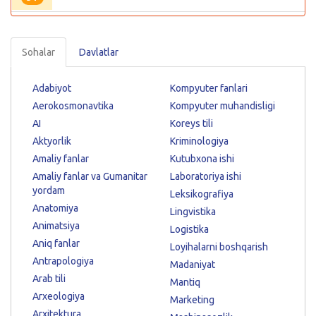
Sohalar
Davlatlar
Adabiyot
Kompyuter fanlari
Aerokosmonavtika
Kompyuter muhandisligi
AI
Koreys tili
Aktyorlik
Kriminologiya
Amaliy fanlar
Kutubxona ishi
Amaliy fanlar va Gumanitar
Laboratoriya ishi
yordam
Leksikografiya
Anatomiya
Lingvistika
Animatsiya
Logistika
Aniq fanlar
Loyihalarni boshqarish
Antrapologiya
Madaniyat
Arab tili
Mantiq
Arxeologiya
Marketing
Arxitektura