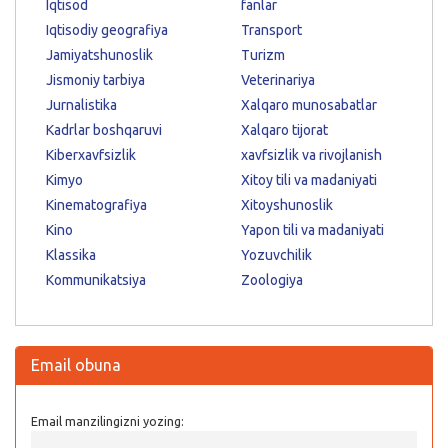
Iqtisod
fanlar
Iqtisodiy geografiya
Transport
Jamiyatshunoslik
Turizm
Jismoniy tarbiya
Veterinariya
Jurnalistika
Xalqaro munosabatlar
Kadrlar boshqaruvi
Xalqaro tijorat
Kiberxavfsizlik
xavfsizlik va rivojlanish
Kimyo
Xitoy tili va madaniyati
Kinematografiya
Xitoyshunoslik
Kino
Yapon tili va madaniyati
Klassika
Yozuvchilik
Kommunikatsiya
Zoologiya
Email obuna
Email manzilingizni yozing: