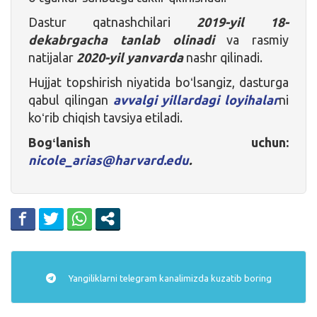
Dastur qatnashchilari
2019-yil 18-
dekabrgacha tanlab olinadi
va rasmiy
natijalar
2020-yil yanvarda
nashr qilinadi.
Hujjat topshirish niyatida boʻlsangiz, dasturga
qabul qilingan
avvalgi yillardagi loyihalar
ni
koʻrib chiqish tavsiya etiladi.
Bogʻlanish uchun:
nicole_arias@harvard.edu
.
Yangiliklarni
telegram
kanalimizda kuzatib boring