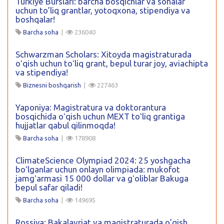
Turkiye Burslari: barcha bosqichlar va sohalar
uchun to’liq grantlar, yotoqxona, stipendiya va
boshqalar!
Barcha soha
|
236040
Schwarzman Scholars: Xitoyda magistraturada
oʻqish uchun toʻliq grant, bepul turar joy, aviachipta
va stipendiya!
Biznesni boshqarish
|
227463
Yaponiya: Magistratura va doktorantura
bosqichida oʻqish uchun MEXT toʻliq grantiga
hujjatlar qabul qilinmoqda!
Barcha soha
|
178908
ClimateScience Olympiad 2024: 25 yoshgacha
boʻlganlar uchun onlayn olimpiada: mukofot
jamgʻarmasi 15 000 dollar va gʻoliblar Bakuga
bepul safar qiladi!
Barcha soha
|
149695
Rossiya: Bakalavriat va magistraturada o’qish