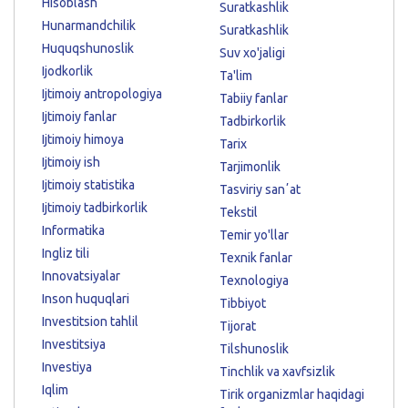
Hisoblash
Suratkashlik
Hunarmandchilik
Suratkashlik
Huquqshunoslik
Suv xo'jaligi
Ijodkorlik
Ta'lim
Ijtimoiy antropologiya
Tabiiy fanlar
Ijtimoiy fanlar
Tadbirkorlik
Ijtimoiy himoya
Tarix
Ijtimoiy ish
Tarjimonlik
Ijtimoiy statistika
Tasviriy sanʼat
Ijtimoiy tadbirkorlik
Tekstil
Informatika
Temir yo'llar
Ingliz tili
Texnik fanlar
Innovatsiyalar
Texnologiya
Inson huquqlari
Tibbiyot
Investitsion tahlil
Tijorat
Investitsiya
Tilshunoslik
Investiya
Tinchlik va xavfsizlik
Iqlim
Tirik organizmlar haqidagi