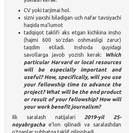
CV yoki tarjimai hol.
sizni yaxshi biladigan uch nafar tavsiyachi
haqida ma’lumot
tadqiqot taklifi aks etgan kichkina insho
(hajmi 600 soʻzdan oshmasligi zarur)
taqdim etiladi. Inshoda quyidagi
savollarga javob yozish kerak:
Which
particular Harvard or local resources
will be especially important and
useful? How, specifically, will you use
your fellowship time to advance the
project? What will be the end product
or result of your fellowship? How will
your work benefit journalism?
Ilk saralash natijalari
2019-yil 25-
noyabrgacha
e’lon qilinadi va saralashdan
oʻtganlar suhbatga taklif qilinishadi.