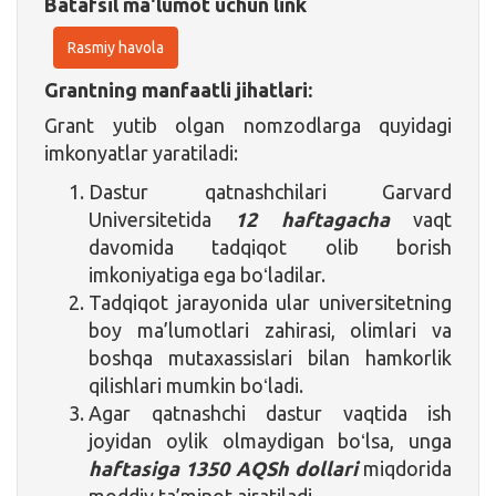
Batafsil ma'lumot uchun link
Rasmiy havola
Grantning manfaatli jihatlari:
Grant yutib olgan nomzodlarga quyidagi
imkonyatlar yaratiladi:
Dastur qatnashchilari Garvard
Universitetida
12 haftagacha
vaqt
davomida tadqiqot olib borish
imkoniyatiga ega boʻladilar.
Tadqiqot jarayonida ular universitetning
boy ma’lumotlari zahirasi, olimlari va
boshqa mutaxassislari bilan hamkorlik
qilishlari mumkin boʻladi.
Agar qatnashchi dastur vaqtida ish
joyidan oylik olmaydigan boʻlsa, unga
haftasiga 1350 AQSh dollari
miqdorida
moddiy ta’minot ajratiladi.