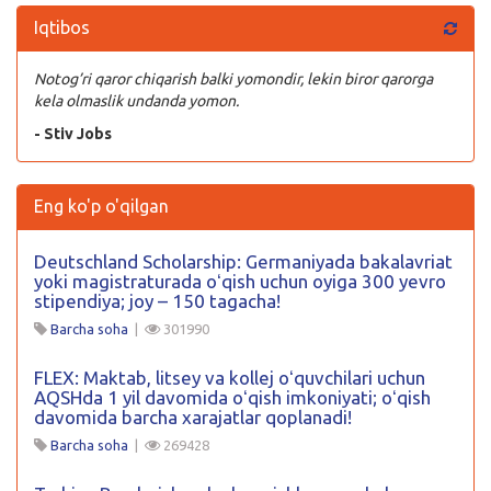
Iqtibos
Notog’ri qaror chiqarish balki yomondir, lekin biror qarorga
kela olmaslik undanda yomon.
- Stiv Jobs
Eng ko'p o'qilgan
Deutschland Scholarship: Germaniyada bakalavriat
yoki magistraturada oʻqish uchun oyiga 300 yevro
stipendiya; joy – 150 tagacha!
Barcha soha
|
301990
FLEX: Maktab, litsey va kollej oʻquvchilari uchun
AQSHda 1 yil davomida oʻqish imkoniyati; oʻqish
davomida barcha xarajatlar qoplanadi!
Barcha soha
|
269428