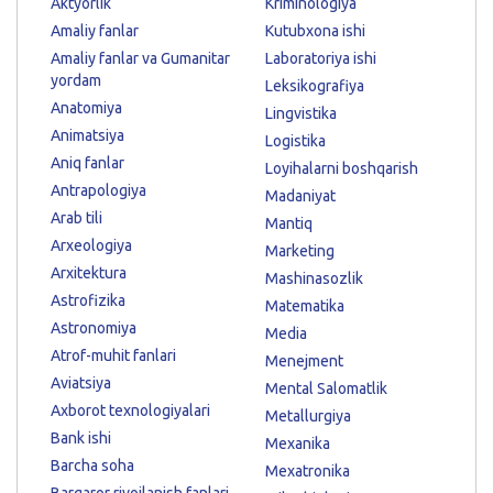
Aktyorlik
Kriminologiya
Amaliy fanlar
Kutubxona ishi
Amaliy fanlar va Gumanitar
Laboratoriya ishi
yordam
Leksikografiya
Anatomiya
Lingvistika
Animatsiya
Logistika
Aniq fanlar
Loyihalarni boshqarish
Antrapologiya
Madaniyat
Arab tili
Mantiq
Arxeologiya
Marketing
Arxitektura
Mashinasozlik
Astrofizika
Matematika
Astronomiya
Media
Atrof-muhit fanlari
Menejment
Aviatsiya
Mental Salomatlik
Axborot texnologiyalari
Metallurgiya
Bank ishi
Mexanika
Barcha soha
Mexatronika
Barqaror rivojlanish fanlari