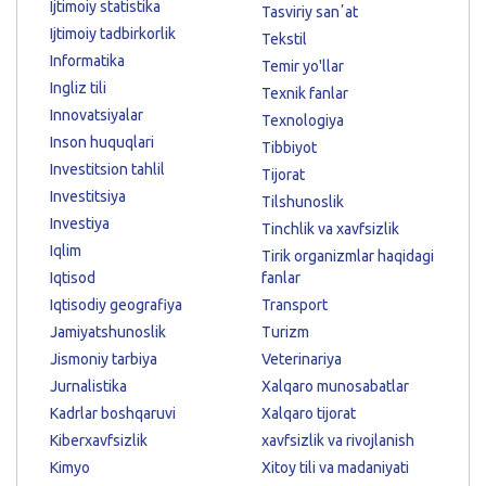
Ijtimoiy statistika
Tasviriy sanʼat
Ijtimoiy tadbirkorlik
Tekstil
Informatika
Temir yo'llar
Ingliz tili
Texnik fanlar
Innovatsiyalar
Texnologiya
Inson huquqlari
Tibbiyot
Investitsion tahlil
Tijorat
Investitsiya
Tilshunoslik
Investiya
Tinchlik va xavfsizlik
Iqlim
Tirik organizmlar haqidagi
Iqtisod
fanlar
Iqtisodiy geografiya
Transport
Jamiyatshunoslik
Turizm
Jismoniy tarbiya
Veterinariya
Jurnalistika
Xalqaro munosabatlar
Kadrlar boshqaruvi
Xalqaro tijorat
Kiberxavfsizlik
xavfsizlik va rivojlanish
Kimyo
Xitoy tili va madaniyati