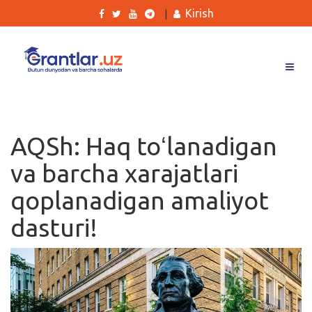
Kirish
|
Grantlar
Tanlovlar
AQSh: Haq toʻlanadigan
Ishlar
va barcha xarajatlari
Kurslar
qoplanadigan amaliyot
Blog
dasturi!
Yana
Qidirish