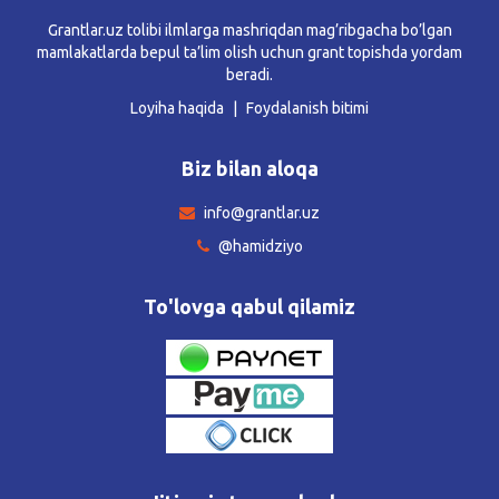
Grantlar.uz tolibi ilmlarga mashriqdan mag’ribgacha bo’lgan
mamlakatlarda bepul ta’lim olish uchun grant topishda yordam
beradi.
Loyiha haqida
Foydalanish bitimi
Biz bilan aloqa
info@grantlar.uz
@hamidziyo
To'lovga qabul qilamiz