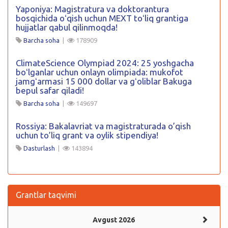
Yaponiya: Magistratura va doktorantura
bosqichida oʻqish uchun MEXT toʻliq grantiga
hujjatlar qabul qilinmoqda!
Barcha soha
|
178909
ClimateScience Olympiad 2024: 25 yoshgacha
boʻlganlar uchun onlayn olimpiada: mukofot
jamgʻarmasi 15 000 dollar va gʻoliblar Bakuga
bepul safar qiladi!
Barcha soha
|
149697
Rossiya: Bakalavriat va magistraturada o’qish
uchun to’liq grant va oylik stipendiya!
Dasturlash
|
143894
Grantlar taqvimi
Avgust 2026