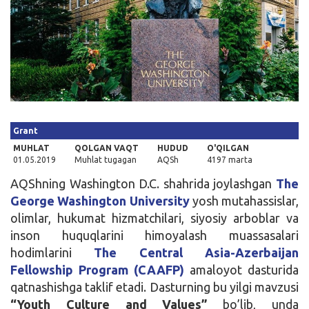
Kirish
Grant
MUHLAT
QOLGAN VAQT
HUDUD
O'QILGAN
01.05.2019
Muhlat tugagan
AQSh
4197 marta
AQShning Washington D.C. shahrida joylashgan
The
George Washington University
yosh mutahassislar,
olimlar, hukumat hizmatchilari, siyosiy arboblar va
inson huquqlarini himoyalash muassasalari
hodimlarini
The Central Asia-Azerbaijan
Fellowship Program (CAAFP)
amaloyot dasturida
qatnashishga taklif etadi. Dasturning bu yilgi mavzusi
“Youth Culture and Values”
bo’lib, unda