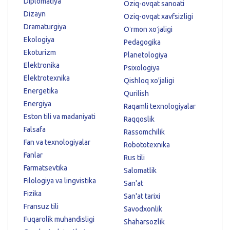
Diplomatiya
Oziq-ovqat sanoati
Dizayn
Oziq-ovqat xavfsizligi
Dramaturgiya
Oʻrmon xoʻjaligi
Ekologiya
Pedagogika
Ekoturizm
Planetologiya
Elektronika
Psixologiya
Elektrotexnika
Qishloq xo'jaligi
Energetika
Qurilish
Energiya
Raqamli texnologiyalar
Eston tili va madaniyati
Raqqoslik
Falsafa
Rassomchilik
Fan va texnologiyalar
Robototexnika
Fanlar
Rus tili
Farmatsevtika
Salomatlik
Filologiya va lingvistika
San'at
Fizika
San'at tarixi
Fransuz tili
Savodxonlik
Fuqarolik muhandisligi
Shaharsozlik