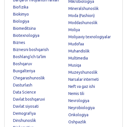
Mikrobiologiya
Biofizika
Mineralshunoslik
Biokimyo
Moda (Fashion)
Biologiya
Moddashunoslik
Biomeditsina
Moliya
Biotexnologiya
Moliyaviy texnologiyalar
Biznes
Mudofaa
Biznesni boshqarish
Muhandislik
Boshlang'ich ta'lim
Multimedia
Boshqaruv
Musiqa
Buxgalteriya
Muzeyshunoslik
Chegarashunoslik
Narsalar interneti
Dasturlash
Neft va gaz ishi
Data Science
Nemis tili
Davlat boshqaruvi
Nevrologiya
Davlat siyosati
Neyrobiologiya
Demografiya
Onkologiya
Dinshunoslik
Oshpazlik