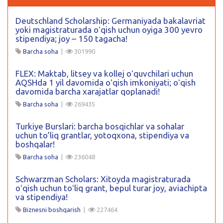
Deutschland Scholarship: Germaniyada bakalavriat
yoki magistraturada oʻqish uchun oyiga 300 yevro
stipendiya; joy – 150 tagacha!
Barcha soha
|
301990
FLEX: Maktab, litsey va kollej oʻquvchilari uchun
AQSHda 1 yil davomida oʻqish imkoniyati; oʻqish
davomida barcha xarajatlar qoplanadi!
Barcha soha
|
269435
Turkiye Burslari: barcha bosqichlar va sohalar
uchun to’liq grantlar, yotoqxona, stipendiya va
boshqalar!
Barcha soha
|
236048
Schwarzman Scholars: Xitoyda magistraturada
oʻqish uchun toʻliq grant, bepul turar joy, aviachipta
va stipendiya!
Biznesni boshqarish
|
227464