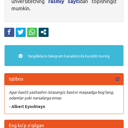
unversitetning
rasmiy sayti
dan topishingiz
mumkin.
Yangiliklarni
telegram
kanalimizda kuzatib boring
Iqtibos
Agar baxtli yashashni istasangiz baxtni maqsadga bog’lang,
odamlar yoki narsalarga emas
- Albert Eynshteyn
Eng ko'p o'qilgan