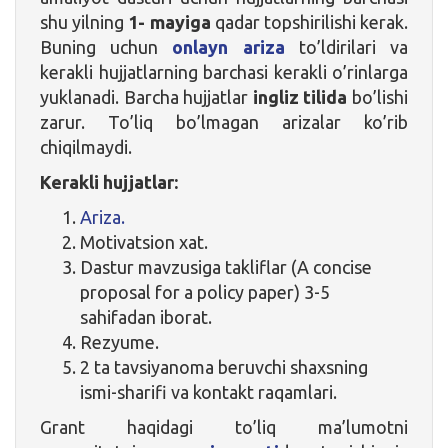
shu yilning
1- mayiga
qadar topshirilishi kerak.
Buning uchun
onlayn ariza
to’ldirilari va
kerakli hujjatlarning barchasi kerakli o’rinlarga
yuklanadi. Barcha hujjatlar
ingliz tilida
bo’lishi
zarur. To’liq bo’lmagan arizalar ko’rib
chiqilmaydi.
Kerakli hujjatlar:
Ariza.
Motivatsion xat.
Dastur mavzusiga takliflar (A concise
proposal for a policy paper) 3-5
sahifadan iborat.
Rezyume.
2 ta tavsiyanoma beruvchi shaxsning
ismi-sharifi va kontakt raqamlari.
Grant haqidagi to’liq ma’lumotni