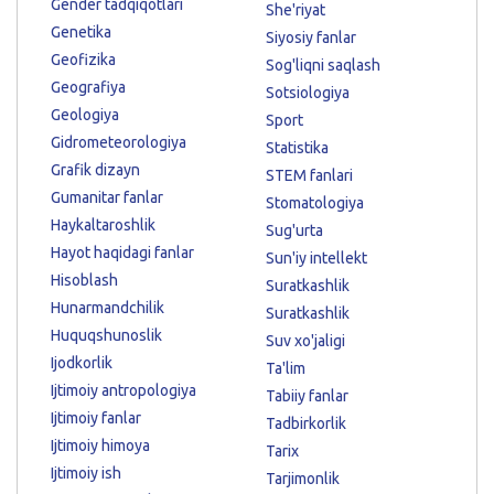
Gender tadqiqotlari
She'riyat
Genetika
Siyosiy fanlar
Geofizika
Sog'liqni saqlash
Geografiya
Sotsiologiya
Geologiya
Sport
Gidrometeorologiya
Statistika
Grafik dizayn
STEM fanlari
Gumanitar fanlar
Stomatologiya
Haykaltaroshlik
Sug'urta
Hayot haqidagi fanlar
Sun'iy intellekt
Hisoblash
Suratkashlik
Hunarmandchilik
Suratkashlik
Huquqshunoslik
Suv xo'jaligi
Ijodkorlik
Ta'lim
Ijtimoiy antropologiya
Tabiiy fanlar
Ijtimoiy fanlar
Tadbirkorlik
Ijtimoiy himoya
Tarix
Ijtimoiy ish
Tarjimonlik