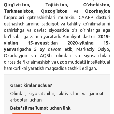
Qirg’iziston, Tojikiston, O’zbekiston,
Turkmaniston, Qozog’iston
va
Ozorbayjon
fuqarolari qatnashishlari mumkin. CAAFP dasturi
qatnashchilarning tadqiqot va tahliliy ko’nikmalarini
oshirishga va davlat siyosatida o’z o’rinlariga ega
bo’lishlariga zamin yaratadi. Amaliyot dasturi
2019-
yinling 15-avgust
idan
2020-yilning 15-
yanvar
igacha
5 oy
davom etib, Markaziy Osiyo,
Ozarbayjon va AQSh olimlari va siyosatchilari
o’rtasida fikr almashish va uzoq muddatli intellektual
hamkorlikni yaratish maqsadida tashkil etilgan.
Grant kimlar uchun?
Olimlar, siyosatchilar, aktivistlar va jamoat
arboblari uchun
Batafsil ma'lumot uchun link