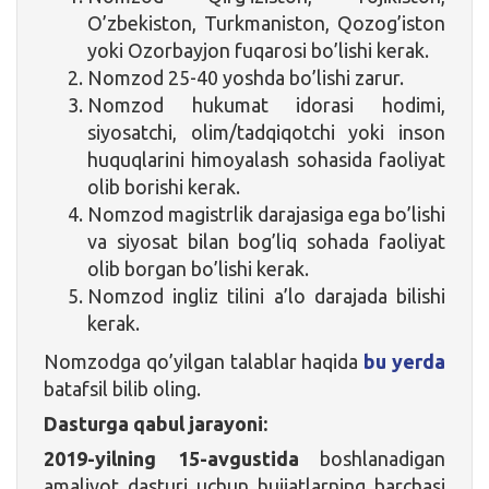
O’zbekiston, Turkmaniston, Qozog’iston
yoki Ozorbayjon fuqarosi bo’lishi kerak.
Nomzod 25-40 yoshda bo’lishi zarur.
Nomzod hukumat idorasi hodimi,
siyosatchi, olim/tadqiqotchi yoki inson
huquqlarini himoyalash sohasida faoliyat
olib borishi kerak.
Nomzod magistrlik darajasiga ega bo’lishi
va siyosat bilan bog’liq sohada faoliyat
olib borgan bo’lishi kerak.
Nomzod ingliz tilini a’lo darajada bilishi
kerak.
Nomzodga qo’yilgan talablar haqida
bu yerda
batafsil bilib oling.
Dasturga qabul jarayoni:
2019-yilning 15-avgustida
boshlanadigan
amaliyot dasturi uchun hujjatlarning barchasi