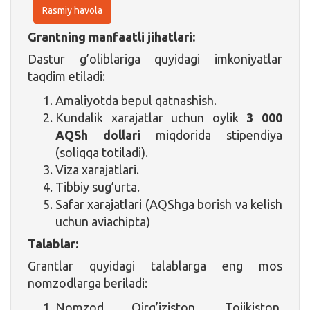
Rasmiy havola
Grantning manfaatli jihatlari:
Dastur g’oliblariga quyidagi imkoniyatlar
taqdim etiladi:
Amaliyotda bepul qatnashish.
Kundalik xarajatlar uchun oylik
3 000
AQSh dollari
miqdorida stipendiya
(soliqqa totiladi).
Viza xarajatlari.
Tibbiy sug’urta.
Safar xarajatlari (AQShga borish va kelish
uchun aviachipta)
Talablar:
Grantlar quyidagi talablarga eng mos
nomzodlarga beriladi:
Nomzod Qirg’iziston, Tojikiston,