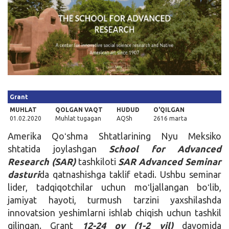
Kirish
Grant
MUHLAT
QOLGAN VAQT
HUDUD
O'QILGAN
01.02.2020
Muhlat tugagan
AQSh
2616 marta
Amerika Qoʻshma Shtatlarining Nyu Meksiko
shtatida joylashgan
School for Advanced
Research (SAR)
tashkiloti
SAR Advanced Seminar
dasturi
da qatnashishga taklif etadi. Ushbu seminar
lider, tadqiqotchilar uchun moʻljallangan boʻlib,
jamiyat hayoti, turmush tarzini yaxshilashda
innovatsion yeshimlarni ishlab chiqish uchun tashkil
qilingan. Grant
12-24 oy (1-2 yil)
davomida