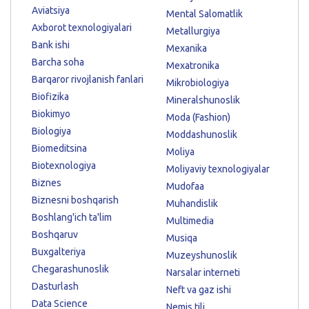
Aviatsiya
Mental Salomatlik
Axborot texnologiyalari
Metallurgiya
Bank ishi
Mexanika
Barcha soha
Mexatronika
Barqaror rivojlanish fanlari
Mikrobiologiya
Biofizika
Mineralshunoslik
Biokimyo
Moda (Fashion)
Biologiya
Moddashunoslik
Biomeditsina
Moliya
Biotexnologiya
Moliyaviy texnologiyalar
Biznes
Mudofaa
Biznesni boshqarish
Muhandislik
Boshlang'ich ta'lim
Multimedia
Boshqaruv
Musiqa
Buxgalteriya
Muzeyshunoslik
Chegarashunoslik
Narsalar interneti
Dasturlash
Neft va gaz ishi
Data Science
Nemis tili