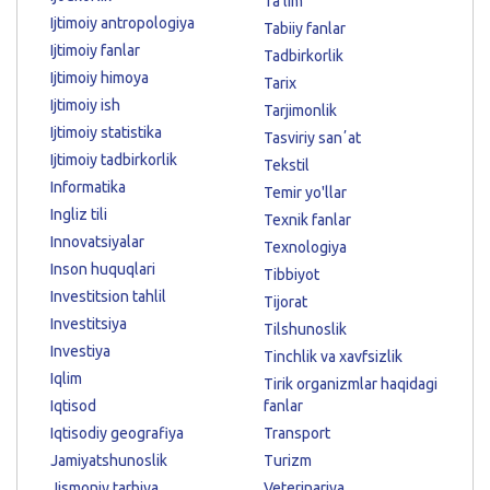
Ta'lim
Ijtimoiy antropologiya
Tabiiy fanlar
Ijtimoiy fanlar
Tadbirkorlik
Ijtimoiy himoya
Tarix
Ijtimoiy ish
Tarjimonlik
Ijtimoiy statistika
Tasviriy sanʼat
Ijtimoiy tadbirkorlik
Tekstil
Informatika
Temir yo'llar
Ingliz tili
Texnik fanlar
Innovatsiyalar
Texnologiya
Inson huquqlari
Tibbiyot
Investitsion tahlil
Tijorat
Investitsiya
Tilshunoslik
Investiya
Tinchlik va xavfsizlik
Iqlim
Tirik organizmlar haqidagi
Iqtisod
fanlar
Iqtisodiy geografiya
Transport
Jamiyatshunoslik
Turizm
Jismoniy tarbiya
Veterinariya