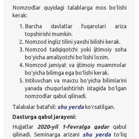
Nomzodlar quyidagi talablarga mos boʻlishi
kerak:
Barcha davlatlar fuqarolari ariza
topshirishi mumkin.
Nomzod ingliz tilini yaxshi bilishi kerak.
Nomzod tadqiqotchi yoki ijtimoiy soha
boʻyicha amaliyotchi boʻlishi lozim.
Nomzod jamiyat va ijtimoiy muammolar
boʻyicha bilimga ega boʻlishi kerak.
Intiluvchan va mavzu boʻyicha bilimlarini
yanada chuqurlashtirish istagida boʻlgan
nomzodlar qabul qilinadi.
Talabalar batafsil:
shu yerda
koʻrsatilgan.
Dasturga qabul jarayoni:
Hujjatlar
2020-yil 1-fevralga qadar
qabul
qilinadi. Seminarga arizani
shu yerda
toʻliq