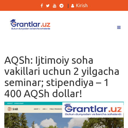
Kirish
|
Grantlar
Tanlovlar
AQSh: Ijtimoiy soha
Ishlar
vakillari uchun 2 yilgacha
Kurslar
seminar; stipendiya – 1
Blog
400 AQSh dollar!
Yana
Qidirish