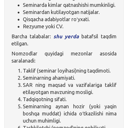
Seminarda kimlar qatnashishi mumkinligi.
Seminardan kutilayotgan natijalar.
Qisqacha adabiyotlar roʻyxati.
Rezyume yoki CV.
Barcha talabalar:
shu yerda
batafsil taqdim
etilgan.
Nomzodlar quyidagi mezonlar asosida
saralanadi:
Taklif (seminar loyihasi)ning taqdimoti.
Seminarning ahamiyati.
SAR ning maqsad va vazifalariga taklif
etilayotgan mavzuning mosligi.
Tadqiqotning sifati.
Seminarning aynan hozir (yoki yaqin
boshqa muddat) ichida oʻtkazilishi nima
uchun muhimligi.
Tashkilotchi (nomzod)ning qobiliyati.