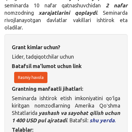
seminarda 10 nafar qatnashuvchidan
2 nafar
nomzodning
xarajatlarini qoplaydi
. Seminarda
rivojlanayotgan davlatlar vakillari ishtirok eta
oladilar.
Grant kimlar uchun?
Lider, tadqiqotchilar uchun
Batafsil ma'lumot uchun link
Rasmiy havola
Grantning manfaatli jihatlari:
Seminarda ishtirok etish imkoniyatini qoʻlga
kiritgan nomzodlarning Amerika Qoʻshma
Shtatlarida
yashash va sayohat qilish uchun
1 400 USD pul ajratadi
. Batafsil:
shu yerda
.
Talablar: