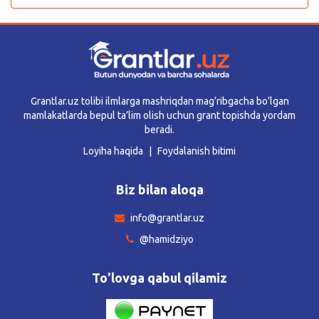
Grantlar.uz tolibi ilmlarga mashriqdan mag’ribgacha bo’lgan
mamlakatlarda bepul ta’lim olish uchun grant topishda yordam
beradi.
Loyiha haqida
Foydalanish bitimi
Biz bilan aloqa
info@grantlar.uz
@hamidziyo
To'lovga qabul qilamiz