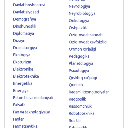
Davlat boshqaruvi
Nevrologiya
Davlat siyosati
Neyrobiologiya
Demografiya
Onkologiya
Dinshunoslik
Oshpazlik
Diplomatiya
Oziq-ovqat sanoati
Dizayn
Oziq-ovqat xavfsizligi
Dramaturgiya
Oʻrmon xoʻjaligi
Ekologiya
Pedagogika
Ekoturizm
Planetologiya
Elektronika
Psixologiya
Elektrotexnika
Qishloq xo'jaligi
Energetika
Qurilish
Energiya
Raqamli texnologiyalar
Eston tili va madaniyati
Raqqoslik
Falsafa
Rassomchilik
Fan va texnologiyalar
Robototexnika
Fanlar
Rus tili
Farmatsevtika
Salomatlik