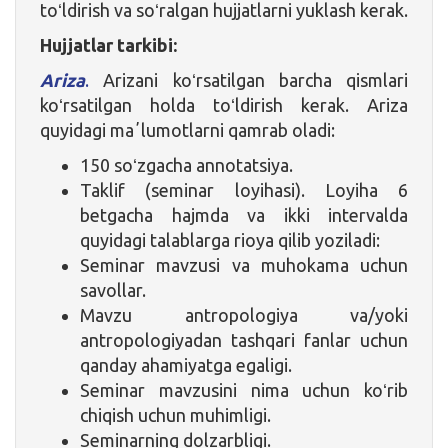
toʻldirish va soʻralgan hujjatlarni yuklash kerak.
Hujjatlar tarkibi:
Ariza
.
Arizani koʻrsatilgan barcha qismlari
koʻrsatilgan holda toʻldirish kerak. Ariza
quyidagi maʼlumotlarni qamrab oladi:
150 soʻzgacha annotatsiya.
Taklif (seminar loyihasi). Loyiha 6
betgacha hajmda va ikki intervalda
quyidagi talablarga rioya qilib yoziladi:
Seminar mavzusi va muhokama uchun
savollar.
Mavzu antropologiya va/yoki
antropologiyadan tashqari fanlar uchun
qanday ahamiyatga egaligi.
Seminar mavzusini nima uchun koʻrib
chiqish uchun muhimligi.
Seminarning dolzarbligi.