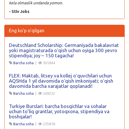
kela olmaslik undanda yomon.
- Stiv Jobs
Eng ko'p o'qilgan
Deutschland Scholarship: Germaniyada bakalavriat
yoki magistraturada oʻqish uchun oyiga 300 yevro
stipendiya; joy – 150 tagacha!
Barcha soha
|
301844
FLEX: Maktab, litsey va kollej oʻquvchilari uchun
AQSHda 1 yil davomida oʻqish imkoniyati; oʻqish
davomida barcha xarajatlar qoplanadi!
Barcha soha
|
269232
Turkiye Burslari: barcha bosqichlar va sohalar
uchun to’liq grantlar, yotoqxona, stipendiya va
boshqalar!
Barcha soha
|
235818