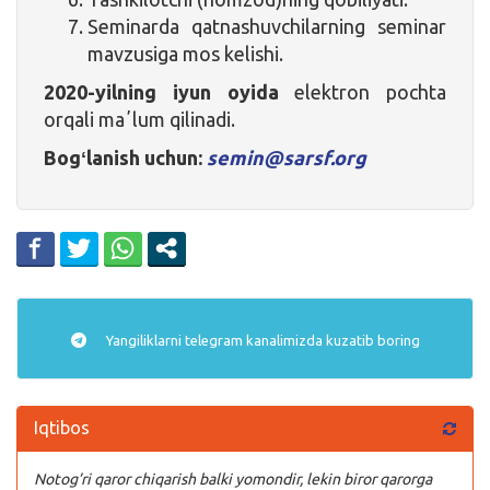
Seminarda qatnashuvchilarning seminar
mavzusiga mos kelishi.
2020-yilning iyun oyida
elektron pochta
orqali maʼlum qilinadi.
Bogʻlanish uchun:
semin@sarsf.org
Yangiliklarni
telegram
kanalimizda kuzatib boring
Iqtibos
Notog’ri qaror chiqarish balki yomondir, lekin biror qarorga