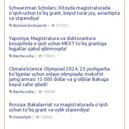
Schwarzman Scholars: Xitoyda magistraturada
oʻqish uchun toʻliq grant, bepul turar joy, aviachipta
va stipendiya!
Biznesni boshqarish
|
227353
Yaponiya: Magistratura va doktorantura
bosqichida oʻqish uchun MEXT toʻliq grantiga
hujjatlar qabul qilinmoqda!
Barcha soha
|
178813
ClimateScience Olympiad 2024: 25 yoshgacha
boʻlganlar uchun onlayn olimpiada: mukofot
jamgʻarmasi 15 000 dollar va gʻoliblar Bakuga
bepul safar qiladi!
Barcha soha
|
149599
Rossiya: Bakalavriat va magistraturada o’qish
uchun to’liq grant va oylik stipendiya!
Dasturlash
|
143826