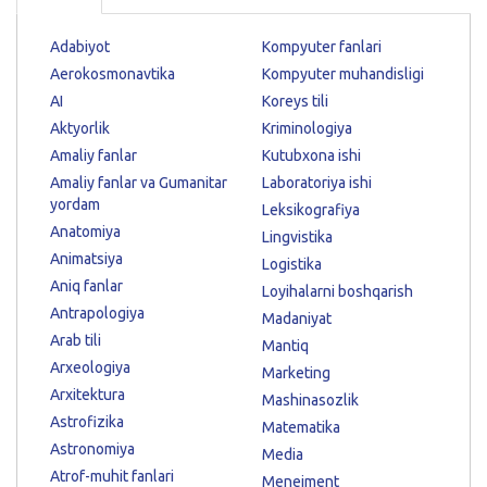
Adabiyot
Kompyuter fanlari
Aerokosmonavtika
Kompyuter muhandisligi
AI
Koreys tili
Aktyorlik
Kriminologiya
Amaliy fanlar
Kutubxona ishi
Amaliy fanlar va Gumanitar
Laboratoriya ishi
yordam
Leksikografiya
Anatomiya
Lingvistika
Animatsiya
Logistika
Aniq fanlar
Loyihalarni boshqarish
Antrapologiya
Madaniyat
Arab tili
Mantiq
Arxeologiya
Marketing
Arxitektura
Mashinasozlik
Astrofizika
Matematika
Astronomiya
Media
Atrof-muhit fanlari
Menejment