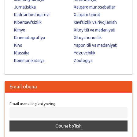
Jurnalistika
Xalqaro munosabatlar
Kadrlar boshqaruvi
Xalqaro tijorat
Kiberxavfsizlik
xavfsizlik va rivojlanish
Kimyo
Xitoy tili va madaniyati
Kinematografiya
Xitoyshunoslik
Kino
Yapon tili va madaniyati
Klassika
Yozuvchilik
Kommunikatsiya
Zoologiya
Email obuna
Email manzilingizni yozing: