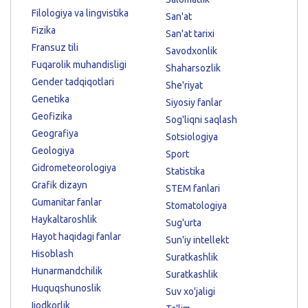
Filologiya va lingvistika
San'at
Fizika
San'at tarixi
Fransuz tili
Savodxonlik
Fuqarolik muhandisligi
Shaharsozlik
Gender tadqiqotlari
She'riyat
Genetika
Siyosiy fanlar
Geofizika
Sog'liqni saqlash
Geografiya
Sotsiologiya
Geologiya
Sport
Gidrometeorologiya
Statistika
Grafik dizayn
STEM fanlari
Gumanitar fanlar
Stomatologiya
Haykaltaroshlik
Sug'urta
Hayot haqidagi fanlar
Sun'iy intellekt
Hisoblash
Suratkashlik
Hunarmandchilik
Suratkashlik
Huquqshunoslik
Suv xo'jaligi
Ijodkorlik