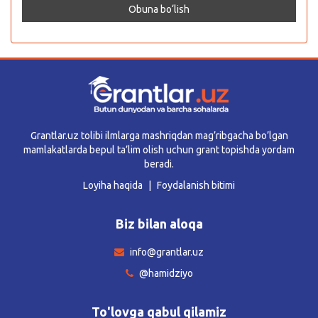
Grantlar.uz tolibi ilmlarga mashriqdan mag’ribgacha bo’lgan
mamlakatlarda bepul ta’lim olish uchun grant topishda yordam
beradi.
Loyiha haqida
Foydalanish bitimi
Biz bilan aloqa
info@grantlar.uz
@hamidziyo
To'lovga qabul qilamiz