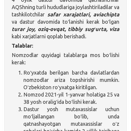
AQShning turli hududlariga joylashtiriladilar va
tashkilotchilar
safar xarajatlari, aviachipta
va dastur davomida toʻlanishi kerak boʻlgan
turar joy, oziq-ovqat, tibbiy sugʻurta, viza
kabi xarjatlarni qoplab berishadi.
Talablar:
Nomzodlar quyidagi talablarga mos boʻlishi
kerak:
Roʻyxatda berilgan barcha davlatlardan
nomzodlar ariza topshirishi mumkin.
Oʻzbekiston roʻyxatga kiritilgan.
Nomzod 2021-yil 1-yanvar holatiga 25 va
38 yosh oraligʻida boʻlishi kerak.
Dastur yosh mutaxassislar uchun
moʻljallangan boʻlib, unda
qatnashayotgan mutaxassislar oʻz
sohalari boʻyicha kamida 2 yillik tajribaga