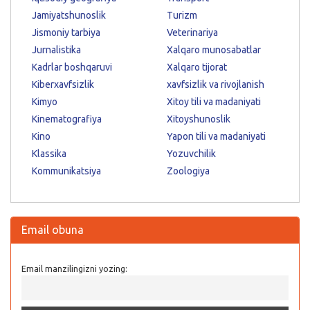
Jamiyatshunoslik
Turizm
Jismoniy tarbiya
Veterinariya
Jurnalistika
Xalqaro munosabatlar
Kadrlar boshqaruvi
Xalqaro tijorat
Kiberxavfsizlik
xavfsizlik va rivojlanish
Kimyo
Xitoy tili va madaniyati
Kinematografiya
Xitoyshunoslik
Kino
Yapon tili va madaniyati
Klassika
Yozuvchilik
Kommunikatsiya
Zoologiya
Email obuna
Email manzilingizni yozing: