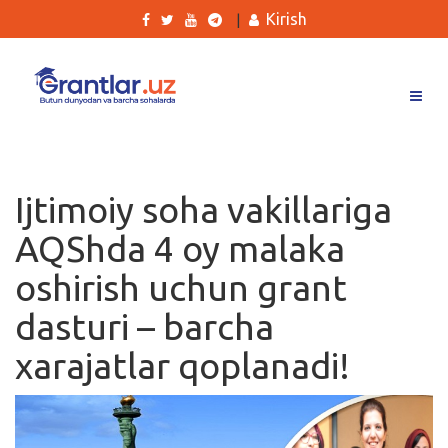
Kirish
|
Grantlar
Tanlovlar
Ijtimoiy soha vakillariga
Ishlar
AQShda 4 oy malaka
Kurslar
oshirish uchun grant
Blog
dasturi – barcha
Yana
xarajatlar qoplanadi!
Qidirish