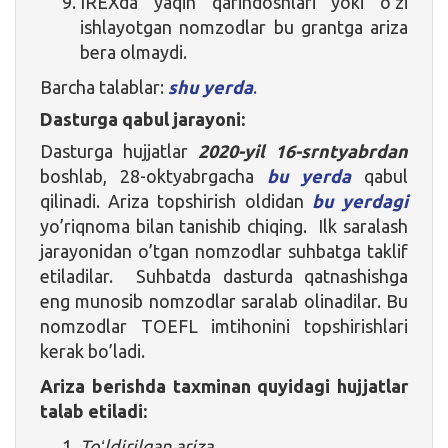
IREXda yaqin qarindoshlari yoki oʻzi
ishlayotgan nomzodlar bu grantga ariza
bera olmaydi.
Barcha talablar:
shu yerda
.
Dasturga qabul jarayoni:
Dasturga hujjatlar
2020-yil 16-srntyabrdan
boshlab, 28-oktyabrgacha
bu yerda
qabul
qilinadi. Ariza topshirish oldidan
bu yerdagi
yo’riqnoma bilan tanishib chiqing. Ilk saralash
jarayonidan o’tgan nomzodlar suhbatga taklif
etiladilar. Suhbatda dasturda qatnashishga
eng munosib nomzodlar saralab olinadilar. Bu
nomzodlar TOEFL imtihonini topshirishlari
kerak bo’ladi.
Ariza berishda taxminan quyidagi hujjatlar
talab etiladi:
Toʻldirilgan ariza.