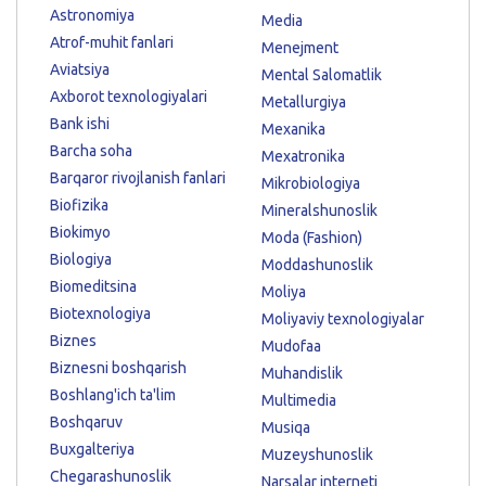
Astronomiya
Media
Atrof-muhit fanlari
Menejment
Aviatsiya
Mental Salomatlik
Axborot texnologiyalari
Metallurgiya
Bank ishi
Mexanika
Barcha soha
Mexatronika
Barqaror rivojlanish fanlari
Mikrobiologiya
Biofizika
Mineralshunoslik
Biokimyo
Moda (Fashion)
Biologiya
Moddashunoslik
Biomeditsina
Moliya
Biotexnologiya
Moliyaviy texnologiyalar
Biznes
Mudofaa
Biznesni boshqarish
Muhandislik
Boshlang'ich ta'lim
Multimedia
Boshqaruv
Musiqa
Buxgalteriya
Muzeyshunoslik
Chegarashunoslik
Narsalar interneti