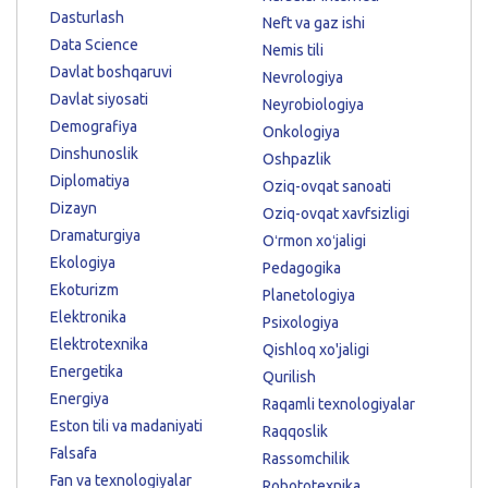
Dasturlash
Neft va gaz ishi
Data Science
Nemis tili
Davlat boshqaruvi
Nevrologiya
Davlat siyosati
Neyrobiologiya
Demografiya
Onkologiya
Dinshunoslik
Oshpazlik
Diplomatiya
Oziq-ovqat sanoati
Dizayn
Oziq-ovqat xavfsizligi
Dramaturgiya
Oʻrmon xoʻjaligi
Ekologiya
Pedagogika
Ekoturizm
Planetologiya
Elektronika
Psixologiya
Elektrotexnika
Qishloq xo'jaligi
Energetika
Qurilish
Energiya
Raqamli texnologiyalar
Eston tili va madaniyati
Raqqoslik
Falsafa
Rassomchilik
Fan va texnologiyalar
Robototexnika