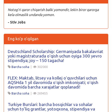
Notog’ri qaror chiqarish balki yomondir, lekin biror qarorga
kela olmaslik undanda yomon.
- Stiv Jobs
Eng ko'p o'qilgan
Deutschland Scholarship: Germaniyada bakalavriat
yoki magistraturada oʻqish uchun oyiga 300 yevro
stipendiya; joy – 150 tagacha!
Barcha soha
|
302000
FLEX: Maktab, litsey va kollej oʻquvchilari uchun
AQSHda 1 yil davomida oʻqish imkoniyati; oʻqish
davomida barcha xarajatlar qoplanadi!
Barcha soha
|
269455
Turkiye Burslari: barcha bosqichlar va sohalar
uchun to’liq grantlar, yotoqxona, stipendiya va