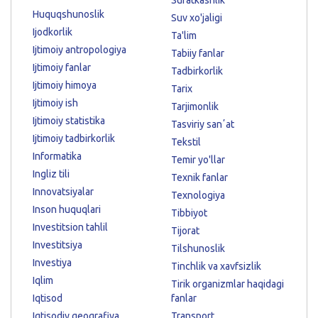
Huquqshunoslik
Suv xo'jaligi
Ijodkorlik
Ta'lim
Ijtimoiy antropologiya
Tabiiy fanlar
Ijtimoiy fanlar
Tadbirkorlik
Ijtimoiy himoya
Tarix
Ijtimoiy ish
Tarjimonlik
Ijtimoiy statistika
Tasviriy sanʼat
Ijtimoiy tadbirkorlik
Tekstil
Informatika
Temir yo'llar
Ingliz tili
Texnik fanlar
Innovatsiyalar
Texnologiya
Inson huquqlari
Tibbiyot
Investitsion tahlil
Tijorat
Investitsiya
Tilshunoslik
Investiya
Tinchlik va xavfsizlik
Iqlim
Tirik organizmlar haqidagi
Iqtisod
fanlar
Iqtisodiy geografiya
Transport