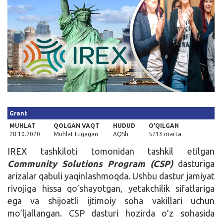
Kirish
Grant
MUHLAT
QOLGAN VAQT
HUDUD
O'QILGAN
28.10.2020
Muhlat tugagan
AQSh
5713 marta
IREX tashkiloti tomonidan tashkil etilgan
Community Solutions Program (CSP)
dasturiga
arizalar qabuli yaqinlashmoqda. Ushbu dastur jamiyat
rivojiga hissa qo’shayotgan, yetakchilik sifatlariga
ega va shijoatli ijtimoiy soha vakillari uchun
mo’ljallangan. CSP dasturi hozirda o’z sohasida