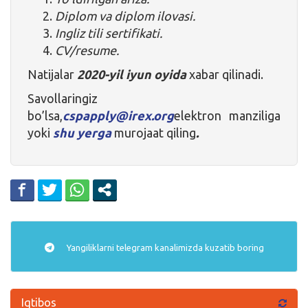
Diplom va diplom ilovasi.
Ingliz tili sertifikati.
CV/resume.
Natijalar
2020-yil iyun oyida
xabar qilinadi.
Savollaringiz
bo’lsa,
cspapply@irex.org
elektron manziliga
yoki
shu yerga
murojaat qiling
.
Yangiliklarni
telegram
kanalimizda kuzatib boring
Iqtibos