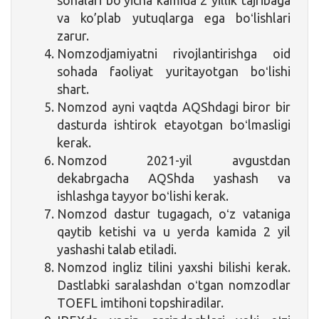
va ko’plab yutuqlarga ega boʻlishlari
zarur.
Nomzodjamiyatni rivojlantirishga oid
sohada faoliyat yuritayotgan boʻlishi
shart.
Nomzod ayni vaqtda AQShdagi biror bir
dasturda ishtirok etayotgan boʻlmasligi
kerak.
Nomzod 2021-yil avgustdan
dekabrgacha AQShda yashash va
ishlashga tayyor boʻlishi kerak.
Nomzod dastur tugagach, oʻz vataniga
qaytib ketishi va u yerda kamida 2 yil
yashashi talab etiladi.
Nomzod ingliz tilini yaxshi bilishi kerak.
Dastlabki saralashdan oʻtgan nomzodlar
TOEFL imtihoni topshiradilar.