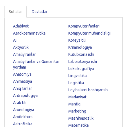
Sohalar
Davlatlar
Adabiyot
Kompyuter fanlari
Aerokosmonavtika
Kompyuter muhandisligi
AI
Koreys tili
Aktyorlik
Kriminologiya
Amaliy fanlar
Kutubxona ishi
Amaliy fanlar va Gumanitar
Laboratoriya ishi
yordam
Leksikografiya
Anatomiya
Lingvistika
Animatsiya
Logistika
Aniq fanlar
Loyihalarni boshqarish
Antrapologiya
Madaniyat
Arab tili
Mantiq
Arxeologiya
Marketing
Arxitektura
Mashinasozlik
Astrofizika
Matematika