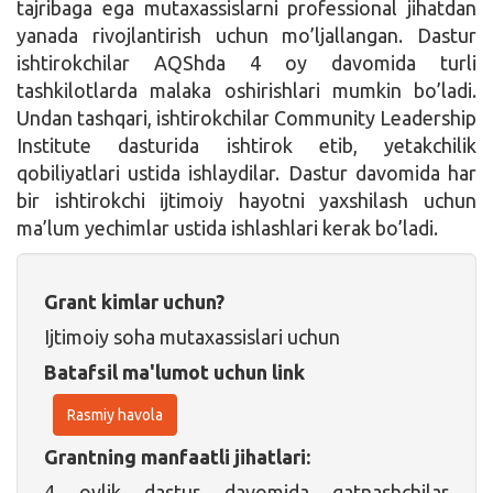
tajribaga ega mutaxassislarni professional jihatdan
yanada rivojlantirish uchun mo’ljallangan. Dastur
ishtirokchilar AQShda 4 oy davomida turli
tashkilotlarda malaka oshirishlari mumkin bo’ladi.
Undan tashqari, ishtirokchilar Community Leadership
Institute dasturida ishtirok etib, yetakchilik
qobiliyatlari ustida ishlaydilar. Dastur davomida har
bir ishtirokchi ijtimoiy hayotni yaxshilash uchun
ma’lum yechimlar ustida ishlashlari kerak bo’ladi.
Grant kimlar uchun?
Ijtimoiy soha mutaxassislari uchun
Batafsil ma'lumot uchun link
Rasmiy havola
Grantning manfaatli jihatlari:
4 oylik dastur davomida qatnashchilar