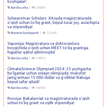
boshqalar!
Barcha soha
|
236061
Schwarzman Scholars: Xitoyda magistraturada
oʻqish uchun toʻliq grant, bepul turar joy, aviachipta
va stipendiya!
Biznesni boshqarish
|
227469
Yaponiya: Magistratura va doktorantura
bosqichida oʻqish uchun MEXT toʻliq grantiga
hujjatlar qabul qilinmoqda!
Barcha soha
|
178913
ClimateScience Olympiad 2024: 25 yoshgacha
boʻlganlar uchun onlayn olimpiada: mukofot
jamgʻarmasi 15 000 dollar va gʻoliblar Bakuga
bepul safar qiladi!
Barcha soha
|
149703
Rossiya: Bakalavriat va magistraturada o’qish
uchun to’liq grant va oylik stipendiya!