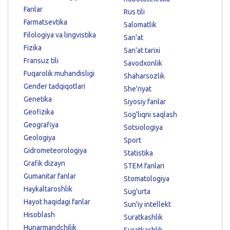
Fanlar
Rus tili
Farmatsevtika
Salomatlik
Filologiya va lingvistika
San'at
Fizika
San'at tarixi
Fransuz tili
Savodxonlik
Fuqarolik muhandisligi
Shaharsozlik
Gender tadqiqotlari
She'riyat
Genetika
Siyosiy fanlar
Geofizika
Sog'liqni saqlash
Geografiya
Sotsiologiya
Geologiya
Sport
Gidrometeorologiya
Statistika
Grafik dizayn
STEM fanlari
Gumanitar fanlar
Stomatologiya
Haykaltaroshlik
Sug'urta
Hayot haqidagi fanlar
Sun'iy intellekt
Hisoblash
Suratkashlik
Hunarmandchilik
Suratkashlik