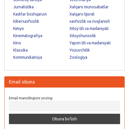
Jurnalistika
Xalqaro munosabatlar
Kadrlar boshqaruvi
Xalqaro tijorat
Kiberxavfsizlik
xavfsizlik va rivojlanish
Kimyo
Xitoy tili va madaniyati
Kinematografiya
Xitoyshunoslik
Kino
Yapon tili va madaniyati
Klassika
Yozuvchilik
Kommunikatsiya
Zoologiya
Email obuna
Email manzilingizni yozing: