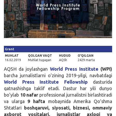
Kirish
Grant
MUHLAT
QOLGAN VAQT
HUDUD
O'QILGAN
16.02.2019
Muhlat tugagan
AQSh
2429 marta
AQSH da joylashgan
World Press Institute
(WPI)
barcha jurnalistlarni o’zining 2019-yilgi, navbatdagi
World Press Institute Fellowship
dasturida
qatnashishga taklif etadi. Dastur har yili dunyo
bo’ylab
10 nafar
professional jurnalistni birlashtiradi
va ularga
9 hafta
mobaynida Amerika Qo’shma
Shtatlari
boshqaruvi, siyosati, biznesi, ommaviy
axborot vositalari, jurnalistlar axloqi va