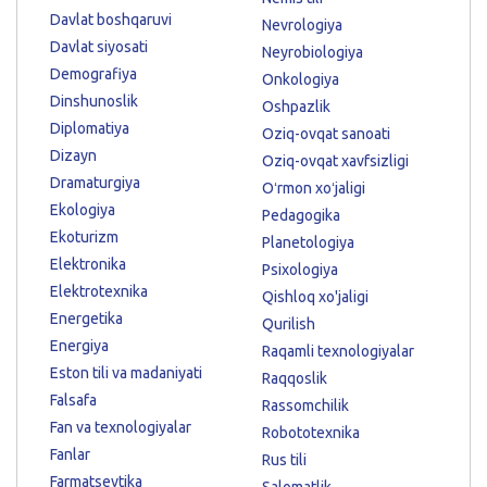
Davlat boshqaruvi
Nevrologiya
Davlat siyosati
Neyrobiologiya
Demografiya
Onkologiya
Dinshunoslik
Oshpazlik
Diplomatiya
Oziq-ovqat sanoati
Dizayn
Oziq-ovqat xavfsizligi
Dramaturgiya
Oʻrmon xoʻjaligi
Ekologiya
Pedagogika
Ekoturizm
Planetologiya
Elektronika
Psixologiya
Elektrotexnika
Qishloq xo'jaligi
Energetika
Qurilish
Energiya
Raqamli texnologiyalar
Eston tili va madaniyati
Raqqoslik
Falsafa
Rassomchilik
Fan va texnologiyalar
Robototexnika
Fanlar
Rus tili
Farmatsevtika
Salomatlik