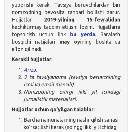
yuborishi kerak. Tavsiya beruvchilardan biri
nomzodning bevosita rahbari bo’lishi zarur.
Hujjatlar
2019-yilning
15-fevralidan
kechiktirmay taqdim etilishi lozim. Hujjatlarni
topshirish uchun link
bu yerda
. Saralash
bosqichi natijalari
may oyi
ning boshlarida
e’lon qilinadi.
Kerakli hujjatlar:
Ariza.
3 ta tavsiyanoma (tavsiya beruvchining
ismi va email manzili).
Nomzodning oxirgi ikki yil ichidagi
jurnalistik materiallari.
Hujjatlar uchun qo’yilgan talablar:
Barcha namunalarning nashr qilish sanasi
ko’rsatilishi kerak (so’nggi ikki yil ichidagi