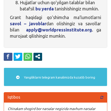
Hujjatlar uchun qo’yilgan talablar bilan
batafsil
bu yerda
tanishishingiz mumkin.
Grant haqidagi qo’shimcha ma’lumotlarni
savol – javoblar
dan olishingiz va savollar
bilan
apply@worldpressinstitute.org
.
ga
murojaat qilishingiz mumkin.
Yangiliklarni
telegram
kanalimizda kuzatib boring
Iqtibos
Chinakam shogird bor narsalar negizida mavhum narsalar