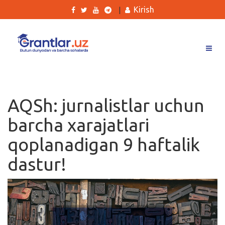
Kirish
|
Grantlar
Tanlovlar
AQSh: jurnalistlar uchun
Ishlar
barcha xarajatlari
Kurslar
qoplanadigan 9 haftalik
Blog
dastur!
Yana
Qidirish