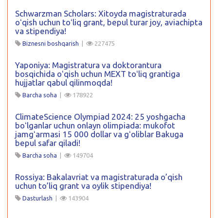
Schwarzman Scholars: Xitoyda magistraturada
oʻqish uchun toʻliq grant, bepul turar joy, aviachipta
va stipendiya!
Biznesni boshqarish
|
227475
Yaponiya: Magistratura va doktorantura
bosqichida oʻqish uchun MEXT toʻliq grantiga
hujjatlar qabul qilinmoqda!
Barcha soha
|
178922
ClimateScience Olympiad 2024: 25 yoshgacha
boʻlganlar uchun onlayn olimpiada: mukofot
jamgʻarmasi 15 000 dollar va gʻoliblar Bakuga
bepul safar qiladi!
Barcha soha
|
149704
Rossiya: Bakalavriat va magistraturada o’qish
uchun to’liq grant va oylik stipendiya!
Dasturlash
|
143904