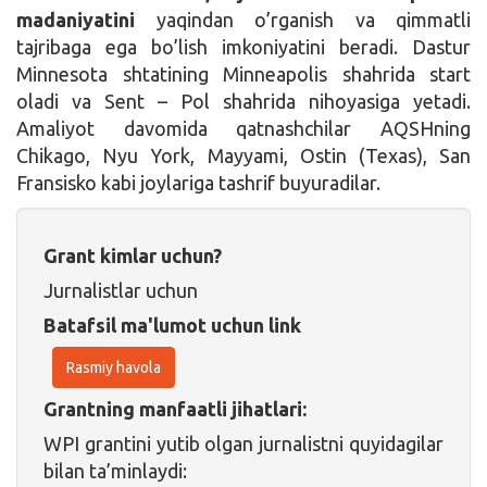
madaniyatini
yaqindan o’rganish va qimmatli
tajribaga ega bo’lish imkoniyatini beradi. Dastur
Minnesota shtatining Minneapolis shahrida start
oladi va Sent – Pol shahrida nihoyasiga yetadi.
Amaliyot davomida qatnashchilar AQSHning
Chikago, Nyu York, Mayyami, Ostin (Texas), San
Fransisko kabi joylariga tashrif buyuradilar.
Grant kimlar uchun?
Jurnalistlar uchun
Batafsil ma'lumot uchun link
Rasmiy havola
Grantning manfaatli jihatlari:
WPI grantini yutib olgan jurnalistni quyidagilar
bilan ta’minlaydi: