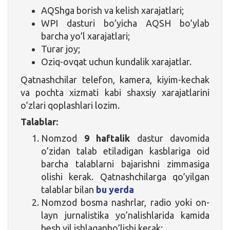
AQShga borish va kelish xarajatlari;
WPI dasturi bo’yicha AQSH bo’ylab
barcha yo’l xarajatlari;
Turar joy;
Oziq-ovqat uchun kundalik xarajatlar.
Qatnashchilar telefon, kamera, kiyim-kechak
va pochta xizmati kabi shaxsiy xarajatlarini
o’zlari qoplashlari lozim.
Talablar:
Nomzod
9 haftalik
dastur davomida
o’zidan talab etiladigan kasblariga oid
barcha talablarni bajarishni zimmasiga
olishi kerak. Qatnashchilarga qo’yilgan
talablar bilan
bu yerda
Nomzod bosma nashrlar, radio yoki on-
layn jurnalistika yo’nalishlarida kamida
besh yil ishlaganbo’lishi kerak: