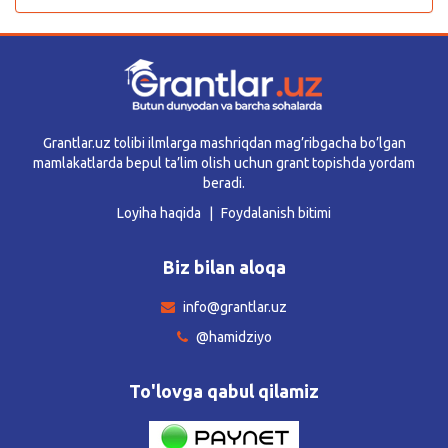
Grantlar.uz tolibi ilmlarga mashriqdan mag’ribgacha bo’lgan
mamlakatlarda bepul ta’lim olish uchun grant topishda yordam
beradi.
Loyiha haqida
Foydalanish bitimi
Biz bilan aloqa
info@grantlar.uz
@hamidziyo
To'lovga qabul qilamiz