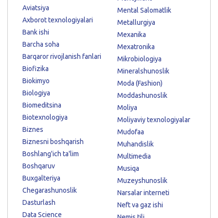
Aviatsiya
Mental Salomatlik
Axborot texnologiyalari
Metallurgiya
Bank ishi
Mexanika
Barcha soha
Mexatronika
Barqaror rivojlanish fanlari
Mikrobiologiya
Biofizika
Mineralshunoslik
Biokimyo
Moda (Fashion)
Biologiya
Moddashunoslik
Biomeditsina
Moliya
Biotexnologiya
Moliyaviy texnologiyalar
Biznes
Mudofaa
Biznesni boshqarish
Muhandislik
Boshlang'ich ta'lim
Multimedia
Boshqaruv
Musiqa
Buxgalteriya
Muzeyshunoslik
Chegarashunoslik
Narsalar interneti
Dasturlash
Neft va gaz ishi
Data Science
Nemis tili