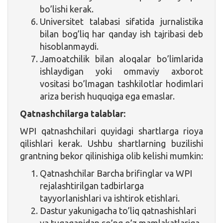
bo’lishi kerak.
Universitet talabasi sifatida jurnalistika
bilan bog’liq har qanday ish tajribasi deb
hisoblanmaydi.
Jamoatchilik bilan aloqalar bo’limlarida
ishlaydigan yoki ommaviy axborot
vositasi bo’lmagan tashkilotlar hodimlari
ariza berish huquqiga ega emaslar.
Qatnashchilarga talablar:
WPI qatnashchilari quyidagi shartlarga rioya
qilishlari kerak. Ushbu shartlarning buzilishi
grantning bekor qilinishiga olib kelishi mumkin:
Qatnashchilar Barcha brifinglar va WPI
rejalashtirilgan tadbirlarga
tayyorlanishlari va ishtirok etishlari.
Dastur yakunigacha to’liq qatnashishlari
va tugaganidan so’ng o’z mamlakatlariga