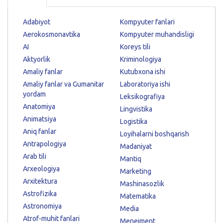
Adabiyot
Kompyuter fanlari
Aerokosmonavtika
Kompyuter muhandisligi
AI
Koreys tili
Aktyorlik
Kriminologiya
Amaliy fanlar
Kutubxona ishi
Amaliy fanlar va Gumanitar
Laboratoriya ishi
yordam
Leksikografiya
Anatomiya
Lingvistika
Animatsiya
Logistika
Aniq fanlar
Loyihalarni boshqarish
Antrapologiya
Madaniyat
Arab tili
Mantiq
Arxeologiya
Marketing
Arxitektura
Mashinasozlik
Astrofizika
Matematika
Astronomiya
Media
Atrof-muhit fanlari
Menejment