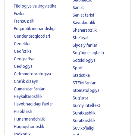
Filologiya va lingvistika
San'at
Fizika
San'at tarixi
Fransuz tili
Savodxonlik
Fuqarolik muhandisligi
Shaharsozlik
Gender tadqiqotlari
She'riyat
Genetika
Siyosiy fanlar
Geofizika
Sog'liqni saqlash
Geografiya
Sotsiologiya
Geologiya
Sport
Gidrometeorologiya
Statistika
Grafik dizayn
STEM fanlari
Gumanitar fanlar
Stomatologiya
Haykaltaroshlik
Sug'urta
Hayot haqidagi fanlar
Sun'iy intellekt
Hisoblash
Suratkashlik
Hunarmandchilik
Suratkashlik
Huquqshunoslik
Suv xo'jaligi
Ijodkorlik