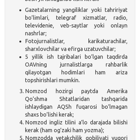
Gazetalarning yangiliklar yoki tahririyat
bo’limlari, telegraf xizmatlar, radio,
televidenie, veb-saytlar yoki onlayn
nashrlar;
Fotojurnalistlar, karikaturachilar,
sharxlovchilar va efirga uzatuvchilar;
5 yillik ish tajribalari bo’lgan taqdirda
OAVning jurnalistlarga rahbarlik
qilayotgan hodimlari ham ariza
topshirishlari mumkin.
Nomzod hozirgi paytda Amerika
Qo’shma Shtatlaridan tashqarida
ishlaydigan AQSh fuqarosi bo’lmagan
shaxs bo’lishi kerak;
Nomzod ingliz tilini a’lo darajada bilishi
kerak (ham og’zaki ham yozma);
Nomzodda yetakchilik qobiliyati yuqori