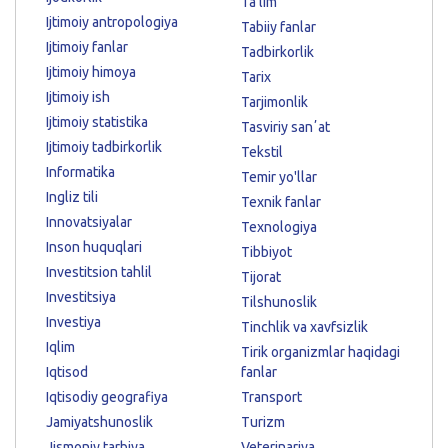
Ta'lim
Ijtimoiy antropologiya
Tabiiy fanlar
Ijtimoiy fanlar
Tadbirkorlik
Ijtimoiy himoya
Tarix
Ijtimoiy ish
Tarjimonlik
Ijtimoiy statistika
Tasviriy sanʼat
Ijtimoiy tadbirkorlik
Tekstil
Informatika
Temir yo'llar
Ingliz tili
Texnik fanlar
Innovatsiyalar
Texnologiya
Inson huquqlari
Tibbiyot
Investitsion tahlil
Tijorat
Investitsiya
Tilshunoslik
Investiya
Tinchlik va xavfsizlik
Iqlim
Tirik organizmlar haqidagi
Iqtisod
fanlar
Iqtisodiy geografiya
Transport
Jamiyatshunoslik
Turizm
Jismoniy tarbiya
Veterinariya