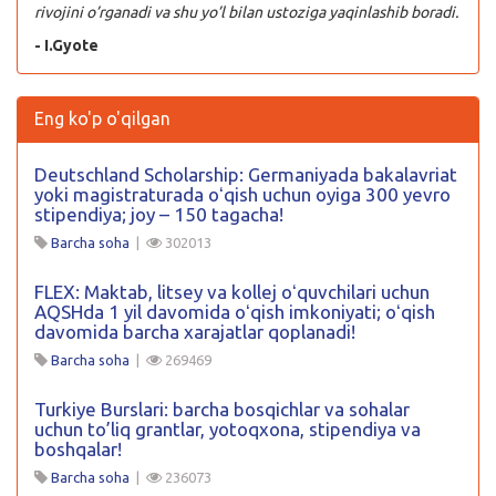
rivojini o’rganadi va shu yo’l bilan ustoziga yaqinlashib boradi.
- I.Gyote
Eng ko'p o'qilgan
Deutschland Scholarship: Germaniyada bakalavriat
yoki magistraturada oʻqish uchun oyiga 300 yevro
stipendiya; joy – 150 tagacha!
Barcha soha
|
302013
FLEX: Maktab, litsey va kollej oʻquvchilari uchun
AQSHda 1 yil davomida oʻqish imkoniyati; oʻqish
davomida barcha xarajatlar qoplanadi!
Barcha soha
|
269469
Turkiye Burslari: barcha bosqichlar va sohalar
uchun to’liq grantlar, yotoqxona, stipendiya va
boshqalar!
Barcha soha
|
236073