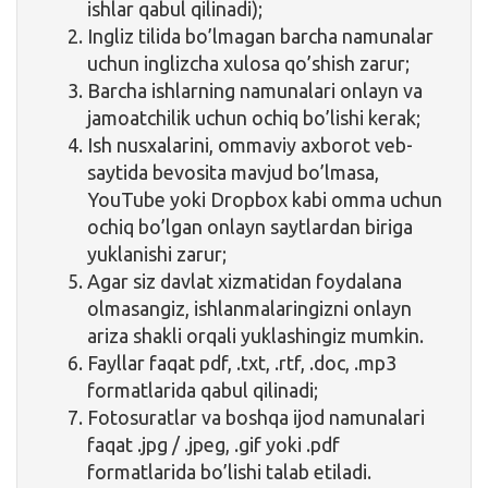
ishlar qabul qilinadi);
Ingliz tilida bo’lmagan barcha namunalar
uchun inglizcha xulosa qo’shish zarur;
Barcha ishlarning namunalari onlayn va
jamoatchilik uchun ochiq bo’lishi kerak;
Ish nusxalarini, ommaviy axborot veb-
saytida bevosita mavjud bo’lmasa,
YouTube yoki Dropbox kabi omma uchun
ochiq bo’lgan onlayn saytlardan biriga
yuklanishi zarur;
Agar siz davlat xizmatidan foydalana
olmasangiz, ishlanmalaringizni onlayn
ariza shakli orqali yuklashingiz mumkin.
Fayllar faqat pdf, .txt, .rtf, .doc, .mp3
formatlarida qabul qilinadi;
Fotosuratlar va boshqa ijod namunalari
faqat .jpg / .jpeg, .gif yoki .pdf
formatlarida bo’lishi talab etiladi.