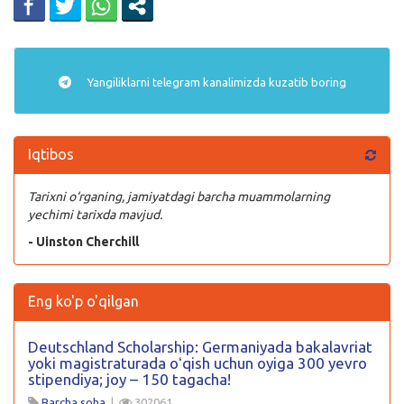
Yangiliklarni
telegram
kanalimizda kuzatib boring
Iqtibos
Tarixni o‘rganing, jamiyatdagi barcha muammolarning
yechimi tarixda mavjud.
- Uinston Cherchill
Eng ko'p o'qilgan
Deutschland Scholarship: Germaniyada bakalavriat
yoki magistraturada oʻqish uchun oyiga 300 yevro
stipendiya; joy – 150 tagacha!
Barcha soha
|
302061