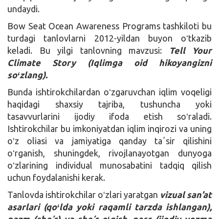
undaydi.
Bow Seat Ocean Awareness Programs tashkiloti bu
turdagi tanlovlarni 2012-yildan buyon oʻtkazib
keladi. Bu yilgi tanlovning mavzusi:
Tell Your
Climate Story (Iqlimga oid hikoyangizni
soʻzlang).
Bunda ishtirokchilardan oʻzgaruvchan iqlim voqeligi
haqidagi shaxsiy tajriba, tushuncha yoki
tasavvurlarini ijodiy ifoda etish soʻraladi.
Ishtirokchilar bu imkoniyatdan iqlim inqirozi va uning
oʻz oliasi va jamiyatiga qanday taʼsir qilishini
oʻrganish, shuningdek, rivojlanayotgan dunyoga
oʻzlarining individual munosabatini tadqiq qilish
uchun foydalanishi kerak.
Tanlovda ishtirokchilar oʻzlari yaratgan
vizual san’at
asarlari (qoʻlda yoki raqamli tarzda ishlangan)
,
nazm (sheʼr) va sheʼr oʻqish, nasr (ijodiy yozma