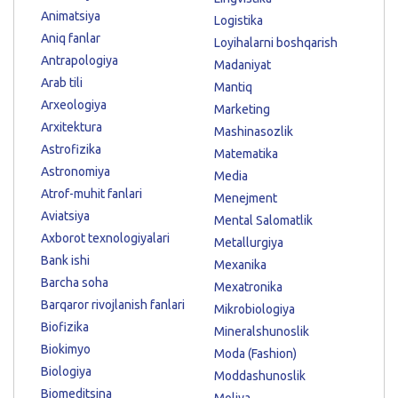
Animatsiya
Logistika
Aniq fanlar
Loyihalarni boshqarish
Antrapologiya
Madaniyat
Arab tili
Mantiq
Arxeologiya
Marketing
Arxitektura
Mashinasozlik
Astrofizika
Matematika
Astronomiya
Media
Atrof-muhit fanlari
Menejment
Aviatsiya
Mental Salomatlik
Axborot texnologiyalari
Metallurgiya
Bank ishi
Mexanika
Barcha soha
Mexatronika
Barqaror rivojlanish fanlari
Mikrobiologiya
Biofizika
Mineralshunoslik
Biokimyo
Moda (Fashion)
Biologiya
Moddashunoslik
Biomeditsina
Moliya