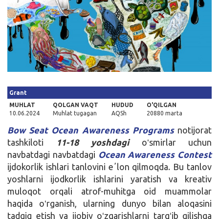
Kirish
Grant
MUHLAT
QOLGAN VAQT
HUDUD
O'QILGAN
10.06.2024
Muhlat tugagan
AQSh
20880 marta
Bow Seat Ocean Awareness Programs
notijorat
tashkiloti
11-18 yoshdagi
oʻsmirlar uchun
navbatdagi navbatdagi
Ocean Awareness Contest
ijdokorlik ishlari tanlovini eʼlon qilmoqda. Bu tanlov
yoshlarni ijodkorlik ishlarini yaratish va kreativ
muloqot orqali atrof-muhitga oid muammolar
haqida oʻrganish, ularning dunyo bilan aloqasini
tadqiq etish va ijobiy oʻzgarishlarni targʻib qilishga