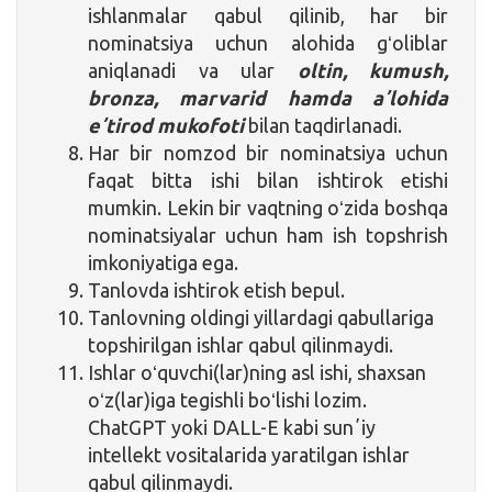
ishlanmalar qabul qilinib, har bir
nominatsiya uchun alohida gʻoliblar
aniqlanadi va ular
oltin, kumush,
bronza, marvarid hamda aʼlohida
eʼtirod mukofoti
bilan taqdirlanadi.
Har bir nomzod bir nominatsiya uchun
faqat bitta ishi bilan ishtirok etishi
mumkin. Lekin bir vaqtning oʻzida boshqa
nominatsiyalar uchun ham ish topshrish
imkoniyatiga ega.
Tanlovda ishtirok etish bepul.
Tanlovning oldingi yillardagi qabullariga
topshirilgan ishlar qabul qilinmaydi.
Ishlar oʻquvchi(lar)ning asl ishi, shaxsan
oʻz(lar)iga tegishli boʻlishi lozim.
ChatGPT yoki DALL-E kabi sunʼiy
intellekt vositalarida yaratilgan ishlar
qabul qilinmaydi.