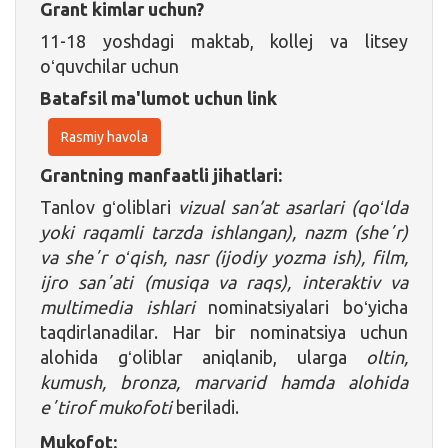
Grant kimlar uchun?
11-18 yoshdagi maktab, kollej va litsey
oʻquvchilar uchun
Batafsil ma'lumot uchun link
Rasmiy havola
Grantning manfaatli jihatlari:
Tanlov gʻoliblari
vizual san’at
asarlari (qoʻlda
yoki raqamli tarzda ishlangan)
, nazm (sheʼr)
va sheʼr oʻqish, nasr (ijodiy yozma ish), film,
ijro sanʼati (musiqa va raqs), interaktiv va
multimedia
ishlari
nominatsiyalari boʻyicha
taqdirlanadilar. Har bir nominatsiya uchun
alohida gʻoliblar aniqlanib, ularga
oltin,
kumush, bronza, marvarid hamda alohida
eʼtirof mukofoti
beriladi.
Mukofot: