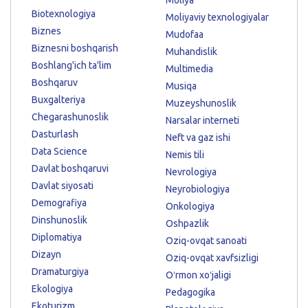
Biotexnologiya
Moliyaviy texnologiyalar
Biznes
Mudofaa
Biznesni boshqarish
Muhandislik
Boshlang'ich ta'lim
Multimedia
Boshqaruv
Musiqa
Buxgalteriya
Muzeyshunoslik
Chegarashunoslik
Narsalar interneti
Dasturlash
Neft va gaz ishi
Data Science
Nemis tili
Davlat boshqaruvi
Nevrologiya
Davlat siyosati
Neyrobiologiya
Demografiya
Onkologiya
Dinshunoslik
Oshpazlik
Diplomatiya
Oziq-ovqat sanoati
Dizayn
Oziq-ovqat xavfsizligi
Dramaturgiya
Oʻrmon xoʻjaligi
Ekologiya
Pedagogika
Ekoturizm