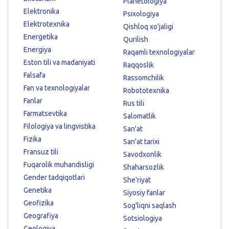
Planetologiya
Elektronika
Psixologiya
Elektrotexnika
Qishloq xo'jaligi
Energetika
Qurilish
Energiya
Raqamli texnologiyalar
Eston tili va madaniyati
Raqqoslik
Falsafa
Rassomchilik
Fan va texnologiyalar
Robototexnika
Fanlar
Rus tili
Farmatsevtika
Salomatlik
Filologiya va lingvistika
San'at
Fizika
San'at tarixi
Fransuz tili
Savodxonlik
Fuqarolik muhandisligi
Shaharsozlik
Gender tadqiqotlari
She'riyat
Genetika
Siyosiy fanlar
Geofizika
Sog'liqni saqlash
Geografiya
Sotsiologiya
Geologiya