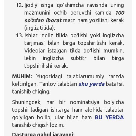
Ijodiy ishga qo’shimcha ravishda uning
mazmunini ochib beruvchi kamida
100
so’zdan iborat
matn ham yozilishi kerak
(ingliz tilida).
Ishlar ingliz tilida boʻlishi yoki inglizcha
tarjimasi bilan birga topshirilishi kerak.
Videolar istalgan tilda boʻlishi mumkin,
lekin inglizcha subtitr bilan birga
topshirilishi kerak.
MUHIM:
Yuqoridagi talablarumumiy tarzda
keltirilgan. Tanlov talablari
shu yerda
batafsil
tanishib chiqing.
Shuningdek, har bir nominatsiya boʻyicha
topshiriladigan ishlarga ham alohida talablar
qoʻyilgan boʻlib, ular bilan ham
BU YERDA
tanishib chiqish lozim.
Dasturga qabul jarayoni: