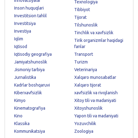
Innovatsiyalar
Texnologiya
Inson huquqlari
Tibbiyot
Investitsion tahlil
Tijorat
Investitsiya
Tilshunoslik
Investiya
Tinchlik va xavfsizlik
Iqlim
Tirik organizmlar haqidagi
Iqtisod
fanlar
Iqtisodiy geografiya
Transport
Jamiyatshunoslik
Turizm
Jismoniy tarbiya
Veterinariya
Jurnalistika
Xalqaro munosabatlar
Kadrlar boshqaruvi
Xalqaro tijorat
Kiberxavfsizlik
xavfsizlik va rivojlanish
Kimyo
Xitoy tili va madaniyati
Kinematografiya
Xitoyshunoslik
Kino
Yapon tili va madaniyati
Klassika
Yozuvchilik
Kommunikatsiya
Zoologiya