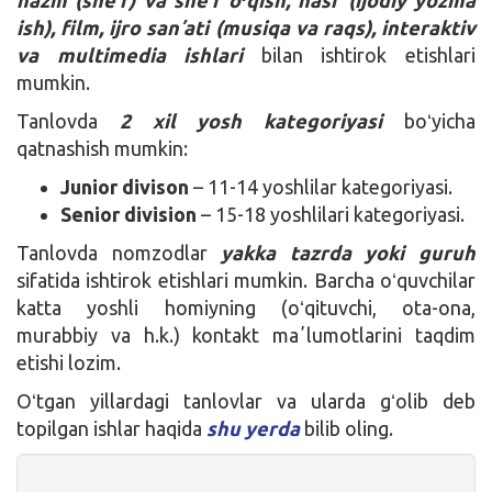
ish), film, ijro sanʼati (musiqa va raqs), interaktiv
va multimedia ishlari
bilan ishtirok etishlari
mumkin.
Tanlovda
2 xil yosh kategoriyasi
boʻyicha
qatnashish mumkin:
Junior divison
– 11-14 yoshlilar kategoriyasi.
Senior division
– 15-18 yoshlilari kategoriyasi.
Tanlovda nomzodlar
yakka tazrda yoki guruh
sifatida ishtirok etishlari mumkin. Barcha oʻquvchilar
katta yoshli homiyning (oʻqituvchi, ota-ona,
murabbiy va h.k.) kontakt maʼlumotlarini taqdim
etishi lozim.
Oʻtgan yillardagi tanlovlar va ularda gʻolib deb
topilgan ishlar haqida
shu yerda
bilib oling.