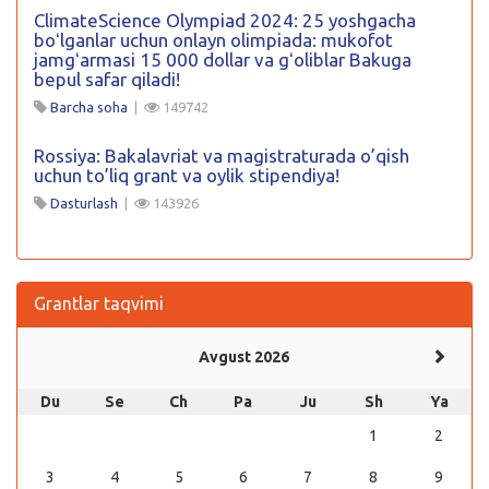
ClimateScience Olympiad 2024: 25 yoshgacha
boʻlganlar uchun onlayn olimpiada: mukofot
jamgʻarmasi 15 000 dollar va gʻoliblar Bakuga
bepul safar qiladi!
Barcha soha
|
149742
Rossiya: Bakalavriat va magistraturada o’qish
uchun to’liq grant va oylik stipendiya!
Dasturlash
|
143926
Grantlar taqvimi
Avgust 2026
Du
Se
Ch
Pa
Ju
Sh
Ya
1
2
3
4
5
6
7
8
9