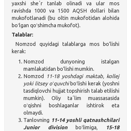
yaxshi sheʼr tanlab olinadi va ular mos
ravishda 1000 va 1500 AQSH dollari bilan
mukofotlanadi (bu oltin mukofotidan alohida
boʻlgan qoʻshimcha mukofot).
Talablar:
Nomzod quyidagi talablarga mos bo’lishi
kerak:
Nomzod dunyoning istalgan
mamlakatidan bo’lishi mumkin.
Nomzod
11-18 yoshdagi maktab, kollej
yoki litsey oʻquvchi
boʻlishi kerak (yoshni
tasdiqlovchi hujjat topshirish talab etilishi
mumkin). Oliy taʼlim muassasasida
oʻqishni boshlaganlar ishtirok eta
olmaydi.
Tanlovning
11-14 yoshli qatnashchilari
Junior division
boʻlimiga,
15-18