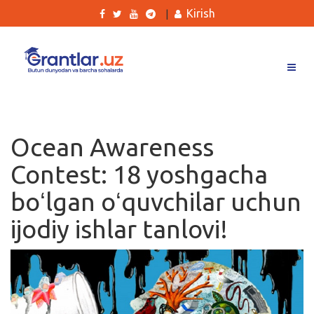
Kirish
|
Grantlar
Tanlovlar
Ocean Awareness
Ishlar
Contest: 18 yoshgacha
Kurslar
boʻlgan oʻquvchilar uchun
Blog
ijodiy ishlar tanlovi!
Yana
Qidirish