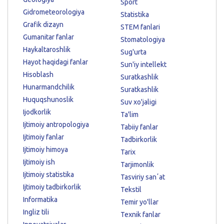
Sport
Gidrometeorologiya
Statistika
Grafik dizayn
STEM fanlari
Gumanitar fanlar
Stomatologiya
Haykaltaroshlik
Sug'urta
Hayot haqidagi fanlar
Sun'iy intellekt
Hisoblash
Suratkashlik
Hunarmandchilik
Suratkashlik
Huquqshunoslik
Suv xo'jaligi
Ijodkorlik
Ta'lim
Ijtimoiy antropologiya
Tabiiy fanlar
Ijtimoiy fanlar
Tadbirkorlik
Ijtimoiy himoya
Tarix
Ijtimoiy ish
Tarjimonlik
Ijtimoiy statistika
Tasviriy sanʼat
Ijtimoiy tadbirkorlik
Tekstil
Informatika
Temir yo'llar
Ingliz tili
Texnik fanlar