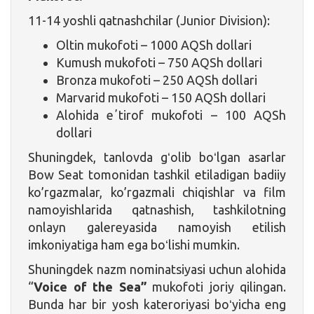
11-14 yoshli qatnashchilar (Junior Division):
Oltin mukofoti – 1000 AQSh dollari
Kumush mukofoti – 750 AQSh dollari
Bronza mukofoti – 250 AQSh dollari
Marvarid mukofoti – 150 AQSh dollari
Alohida eʼtirof mukofoti – 100 AQSh
dollari
Shuningdek, tanlovda gʻolib boʻlgan asarlar
Bow Seat tomonidan tashkil etiladigan badiiy
ko’rgazmalar, ko’rgazmali chiqishlar va film
namoyishlarida qatnashish, tashkilotning
onlayn galereyasida namoyish etilish
imkoniyatiga ham ega boʻlishi mumkin.
Shuningdek nazm nominatsiyasi uchun alohida
“
Voice of the Sea”
mukofoti joriy qilingan.
Bunda har bir yosh kateroriyasi boʻyicha eng