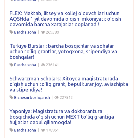
FLEX: Maktab, litsey va kollej oʻquvchilari uchun
AQSHda 1 yil davomida oʻqish imkoniyati; oʻqish
davomida barcha xarajatlar qoplanadi!
Barcha soha
|
269580
Turkiye Burslari: barcha bosqichlar va sohalar
uchun to’liq grantlar, yotoqxona, stipendiya va
boshqalar!
Barcha soha
|
236141
Schwarzman Scholars: Xitoyda magistraturada
oʻqish uchun toʻliq grant, bepul turar joy, aviachipta
va stipendiya!
Biznesni boshqarish
|
227512
Yaponiya: Magistratura va doktorantura
bosqichida oʻqish uchun MEXT toʻliq grantiga
hujjatlar qabul qilinmoqda!
Barcha soha
|
178961