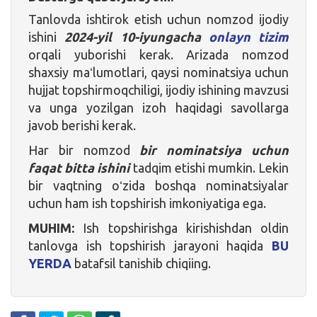
Tanlovda ishtirok etish uchun nomzod ijodiy
ishini
2024-yil 10-iyungacha
onlayn tizim
orqali yuborishi kerak. Arizada nomzod
shaxsiy maʻlumotlari, qaysi nominatsiya uchun
hujjat topshirmoqchiligi, ijodiy ishining mavzusi
va unga yozilgan izoh haqidagi savollarga
javob berishi kerak.
Har bir nomzod
bir nominatsiya uchun
faqat bitta ishini
tadqim etishi mumkin. Lekin
bir vaqtning oʻzida boshqa nominatsiyalar
uchun ham ish topshirish imkoniyatiga ega.
MUHIM:
Ish topshirishga kirishishdan oldin
tanlovga ish topshirish jarayoni haqida
BU
YERDA
batafsil tanishib chiqiing.