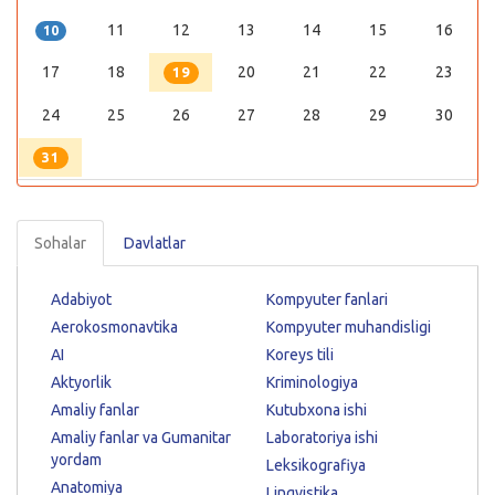
11
12
13
14
15
16
10
17
18
20
21
22
23
19
24
25
26
27
28
29
30
31
Sohalar
Davlatlar
Adabiyot
Kompyuter fanlari
Aerokosmonavtika
Kompyuter muhandisligi
AI
Koreys tili
Aktyorlik
Kriminologiya
Amaliy fanlar
Kutubxona ishi
Amaliy fanlar va Gumanitar
Laboratoriya ishi
yordam
Leksikografiya
Anatomiya
Lingvistika