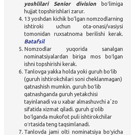
yoshlilari Senior division
boʻlimiga
hujjat topshirishlari zarur.
13 yoshdan kichik bo’lgan nomzodlarning
ishtiroki uchun ota-onasi/vasiysi
tomonidan ruxsatnoma berilishi kerak.
Batafsil
Nomzodlar yuqorida sanalgan
nominatsiyalardan biriga mos boʻlgan
ishni topshirishi kerak.
Tanlovga yakka holda yoki guruh boʻlib
(guruh ishtirokchilari soni cheklanmagan)
qatnashish mumkin. guruh boʻlib
qatnashganda guruh yetakchisi
tayinlanadi va u xabar almashuvchi aʼzo
sifatida xizmat qiladi. guruh gʻolib
boʻlganda mukofot puli ishtirokchilar
oʻrtasida teng taqsimlanadi.
Tanlovda jami olti nominatsiya boʻyicha