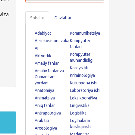
iza
Sohalar
Davlatlar
Adabiyot
Kommunikatsiya
Aerokosmonavtika
Kompyuter
fanlari
AI
Kompyuter
Aktyorlik
muhandisligi
Amaliy fanlar
Koreys tili
Amaliy fanlar va
Kriminologiya
Gumanitar
yordam
Kutubxona ishi
Anatomiya
Laboratoriya ishi
Animatsiya
Leksikografiya
Aniq fanlar
Lingvistika
Antrapologiya
Logistika
Arab tili
Loyihalarni
boshqarish
Arxeologiya
Madaniyat