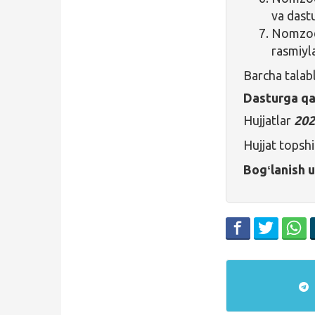
va dast
Nomzo
rasmiyla
Barcha talab
Dasturga qa
Hujjatlar
202
Hujjat topshi
Bogʻlanish 