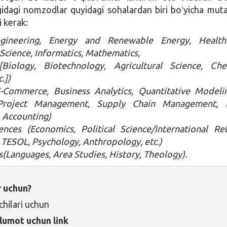
gidagi nomzodlar quyidagi sohalardan biri boʻyicha muta
 kerak:
gineering, Energy and Renewable Energy, Health
cience, Informatics, Mathematics,
[Biology, Biotechnology, Agricultural Science, Che
.])
E-Commerce, Business Analytics, Quantitative Model
 Project Management, Supply Chain Management,
 Accounting)
ences (Economics, Political Science/International Rel
 TESOL, Psychology, Anthropology, etc.)
(Languages, Area Studies, History, Theology).
r uchun?
hilari uchun
lumot uchun link