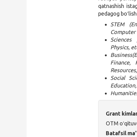
qatnashish ista
pedagog boʻlishi
STEM (En
Computer S
Sciences 
Physics, etc
Business(
Finance,
Resources,
Social Sci
Education,
Humanities
Grant kimla
OTM oʻqituvc
Batafsil ma'