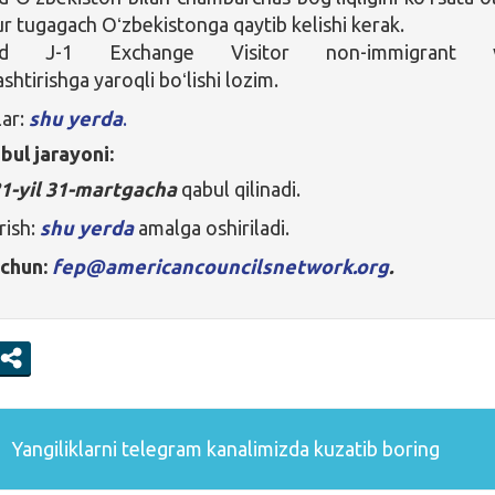
ur tugagach Oʻzbekistonga qaytib kelishi kerak.
d J-1 Exchange Visitor non-immigrant v
shtirishga yaroqli boʻlishi lozim.
lar:
shu yerda
.
bul jarayoni:
1-yil 31-martgacha
qabul qilinadi.
rish:
shu yerda
amalga oshiriladi.
uchun:
fep@americancouncilsnetwork.org
.
Yangiliklarni
telegram
kanalimizda kuzatib boring