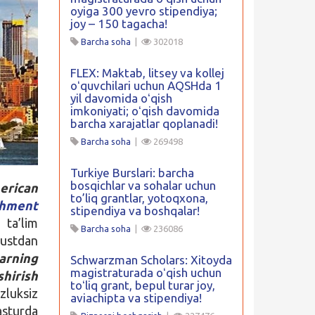
oyiga 300 yevro stipendiya;
joy – 150 tagacha!
Barcha soha
|
302018
FLEX: Maktab, litsey va kollej
oʻquvchilari uchun AQSHda 1
yil davomida oʻqish
imkoniyati; oʻqish davomida
barcha xarajatlar qoplanadi!
Barcha soha
|
269498
Turkiye Burslari: barcha
bosqichlar va sohalar uchun
erican
to’liq grantlar, yotoqxona,
chment
stipendiya va boshqalar!
 ta’lim
Barcha soha
|
236086
gustdan
larning
Schwarzman Scholars: Xitoyda
magistraturada oʻqish uchun
shirish
toʻliq grant, bepul turar joy,
zluksiz
aviachipta va stipendiya!
asturda