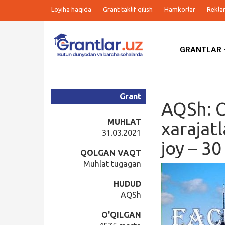
Loyiha haqida
Grant taklif qilish
Hamkorlar
Rekla
GRANTLAR
Grantlar
Tanlovlar
Grant
AQSh: O
Ishlar
MUHLAT
xarajat
31.03.2021
joy – 30
Kurslar
QOLGAN VAQT
Muhlat tugagan
Blog
HUDUD
AQSh
Yana
O'QILGAN