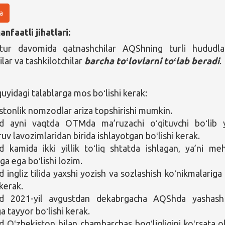
a
nfaatli jihatlari:
tur davomida qatnashchilar AQShning turli hududla
dilar va tashkilotchilar
barcha toʻlovlarni toʻlab beradi
.
yidagi talablarga mos boʻlishi kerak:
stonlik nomzodlar ariza topshirishi mumkin.
 ayni vaqtda OTMda ma’ruzachi oʻqituvchi boʻlib 
uv lavozimlaridan birida ishlayotgan boʻlishi kerak.
kamida ikki yillik toʻliq shtatda ishlagan, ya’ni me
iga ega boʻlishi lozim.
ingliz tilida yaxshi yozish va sozlashish koʻnikmalariga
 kerak.
 2021-yil avgustdan dekabrgacha AQShda yashash
a tayyor boʻlishi kerak.
Oʻzbekiston bilan chambarchas bogʻliqligini koʻrsata ol