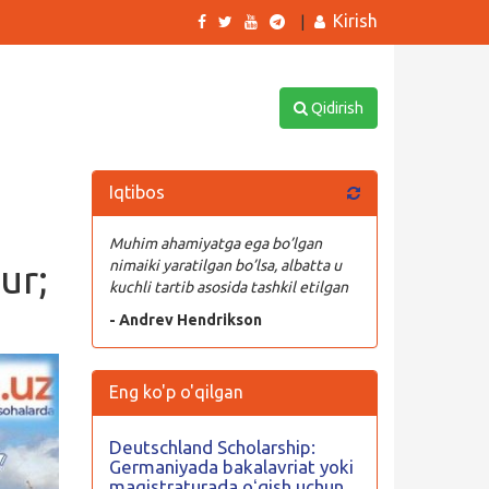
Kirish
|
Qidirish
Iqtibos
Muhim ahamiyatga ega bo’lgan
ur;
nimaiki yaratilgan bo’lsa, albatta u
kuchli tartib asosida tashkil etilgan
- Andrev Hendrikson
Eng ko'p o'qilgan
Deutschland Scholarship:
Germaniyada bakalavriat yoki
magistraturada oʻqish uchun