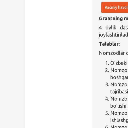
Rasmiy havol
Grantning ma
4 oylik das
joylashtirila
Talablar:
Nomzodlar qu
Oʻzbeki
Nomzod
boshqar
Nomzod 
tajribas
Nomzod 
boʻlishi
Nomzod
ishlashg
Nomzod 