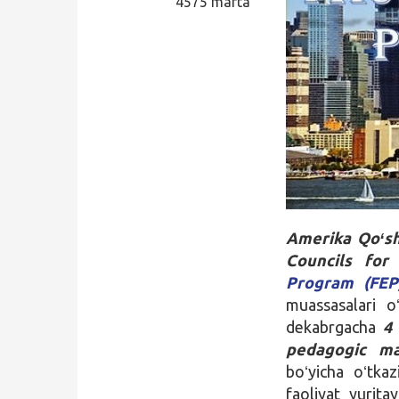
4575 marta
Qidirish
Kirish
Amerika Qoʻsh
Councils for 
Program (FEP
muassasalari o
dekabrgacha
4
pedagogic mal
boʻyicha oʻtka
faoliyat yurita