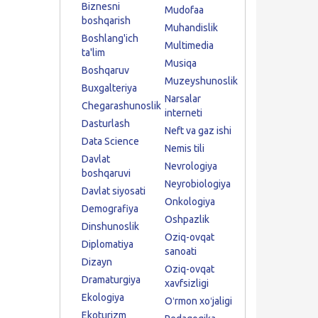
Biznesni
Mudofaa
boshqarish
Muhandislik
Boshlang'ich
Multimedia
ta'lim
Musiqa
Boshqaruv
Muzeyshunoslik
Buxgalteriya
Narsalar
Chegarashunoslik
interneti
Dasturlash
Neft va gaz ishi
Data Science
Nemis tili
Davlat
Nevrologiya
boshqaruvi
Neyrobiologiya
Davlat siyosati
Onkologiya
Demografiya
Oshpazlik
Dinshunoslik
Oziq-ovqat
Diplomatiya
sanoati
Dizayn
Oziq-ovqat
Dramaturgiya
xavfsizligi
Ekologiya
Oʻrmon xoʻjaligi
Ekoturizm