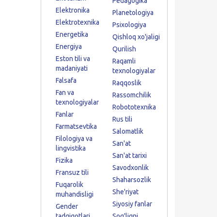
Pedagogika
Elektronika
Planetologiya
Elektrotexnika
Psixologiya
Energetika
Qishloq xo'jaligi
Energiya
Qurilish
Eston tili va
Raqamli
madaniyati
texnologiyalar
Falsafa
Raqqoslik
Fan va
Rassomchilik
texnologiyalar
Robototexnika
Fanlar
Rus tili
Farmatsevtika
Salomatlik
Filologiya va
San'at
lingvistika
San'at tarixi
Fizika
Savodxonlik
Fransuz tili
Shaharsozlik
Fuqarolik
She'riyat
muhandisligi
Siyosiy fanlar
Gender
tadqiqotlari
Sog'liqni