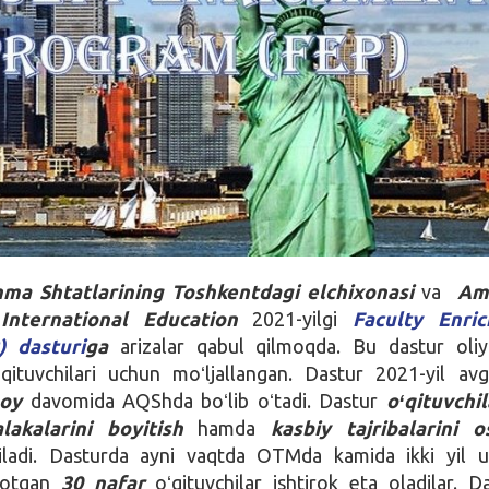
ma Shtatlarining Toshkentdagi elchixonasi
va
Am
International Education
2021-yilgi
Faculty Enri
) dasturi
ga
arizalar qabul qilmoqda. Bu dastur oliy
ʻqituvchilari uchun moʻljallangan. Dastur 2021-yil av
 oy
davomida AQShda boʻlib oʻtadi. Dastur
oʻqituvchi
akalarini boyitish
hamda
kasbiy tajribalarini o
ziladi. Dasturda ayni vaqtda OTMda kamida ikki yil u
yotgan
30 nafar
oʻqituvchilar ishtirok eta oladilar. D