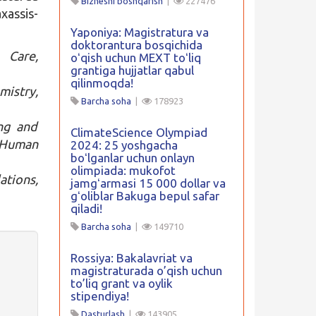
Biznesni boshqarish
|
227476
xassis-
Yaponiya: Magistratura va
doktorantura bosqichida
 Care,
oʻqish uchun MEXT toʻliq
grantiga hujjatlar qabul
qilinmoqda!
mistry,
Barcha soha
|
178923
ing and
ClimateScience Olympiad
 Human
2024: 25 yoshgacha
boʻlganlar uchun onlayn
olimpiada: mukofot
ations,
jamgʻarmasi 15 000 dollar va
gʻoliblar Bakuga bepul safar
qiladi!
Barcha soha
|
149710
Rossiya: Bakalavriat va
magistraturada o’qish uchun
to’liq grant va oylik
stipendiya!
Dasturlash
|
143905