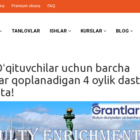
ma
Premium obuna
FAQ
TANLOVLAR
ISHLAR
KURSLAR
BLOG
ʻqituvchilar uchun barcha
lar qoplanadigan 4 oylik dast
 ta!