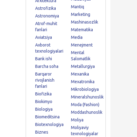
Arxitektura
Mantiq
Astrofizika
Marketing
Astronomiya
Mashinasozlik
Atrof-muhit
fanlari
Matematika
Aviatsiya
Media
Axborot
Menejment
texnologiyalari
Mental
Bank ishi
Salomatlik
Barcha soha
Metallurgiya
Barqaror
Mexanika
rivojlanish
Mexatronika
fanlari
Mikrobiologiya
Biofizika
Mineralshunoslik
Biokimyo
Moda (Fashion)
Biologiya
Moddashunoslik
Biomeditsina
Moliya
Biotexnologiya
Moliyaviy
Biznes
texnologiyalar