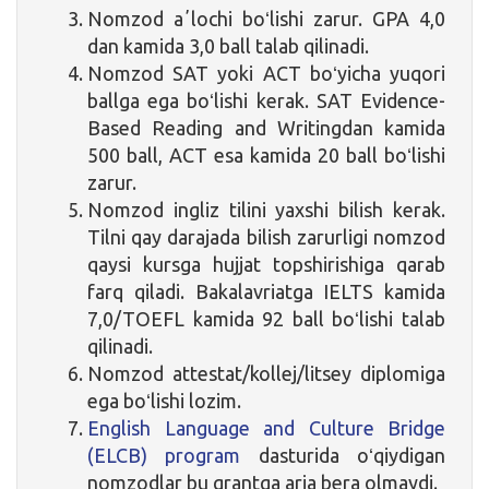
Nomzod aʼlochi boʻlishi zarur. GPA 4,0
dan kamida 3,0 ball talab qilinadi.
Nomzod SAT yoki ACT boʻyicha yuqori
ballga ega boʻlishi kerak. SAT Evidence-
Based Reading and Writingdan kamida
500 ball, ACT esa kamida 20 ball boʻlishi
zarur.
Nomzod ingliz tilini yaxshi bilish kerak.
Tilni qay darajada bilish zarurligi nomzod
qaysi kursga hujjat topshirishiga qarab
farq qiladi. Bakalavriatga IELTS kamida
7,0/TOEFL kamida 92 ball boʻlishi talab
qilinadi.
Nomzod attestat/kollej/litsey diplomiga
ega boʻlishi lozim.
English Language and Culture Bridge
(ELCB) program
dasturida oʻqiydigan
nomzodlar bu grantga aria bera olmaydi.