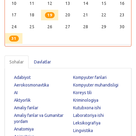
10
11
12
13
14
15
16
17
18
20
21
22
23
19
24
25
26
27
28
29
30
31
Sohalar
Davlatlar
Adabiyot
Kompyuter fanlari
Aerokosmonavtika
Kompyuter muhandisligi
AI
Koreys tili
Aktyorlik
Kriminologiya
Amaliy fanlar
Kutubxona ishi
Amaliy fanlar va Gumanitar
Laboratoriya ishi
yordam
Leksikografiya
Anatomiya
Lingvistika