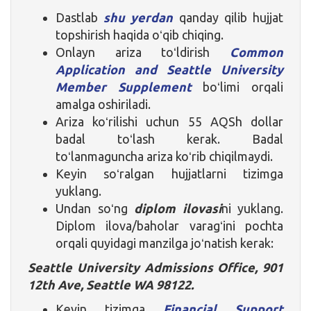
Dastlab
shu yerdan
qanday qilib hujjat
topshirish haqida oʻqib chiqing.
Onlayn ariza toʻldirish
Common
Application and Seattle University
Member Supplement
boʻlimi orqali
amalga oshiriladi.
Ariza koʻrilishi uchun 55 AQSh dollar
badal toʻlash kerak. Badal
toʻlanmaguncha ariza koʻrib chiqilmaydi.
Keyin soʻralgan hujjatlarni tizimga
yuklang.
Undan soʻng
diplom ilovasi
ni yuklang.
Diplom ilova/baholar varagʻini pochta
orqali quyidagi manzilga joʻnatish kerak:
Seattle University Admissions Office, 901
12th Ave, Seattle WA 98122.
Keyin tizimga
Financial Support