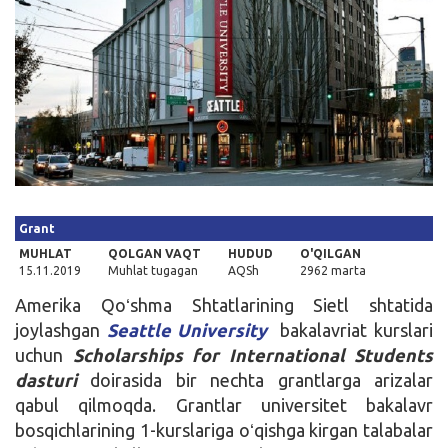
Kirish
Grant
MUHLAT
QOLGAN VAQT
HUDUD
O'QILGAN
15.11.2019
Muhlat tugagan
AQSh
2962 marta
Amerika Qoʻshma Shtatlarining Sietl shtatida
joylashgan
Seattle University
bakalavriat kurslari
uchun
Scholarships for International Students
dasturi
doirasida bir nechta grantlarga arizalar
qabul qilmoqda. Grantlar universitet bakalavr
bosqichlarining 1-kurslariga oʻqishga kirgan talabalar