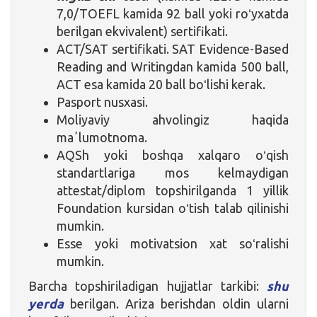
7,0/TOEFL kamida 92 ball yoki roʻyxatda
berilgan ekvivalent) sertifikati.
ACT/SAT sertifikati. SAT Evidence-Based
Reading and Writingdan kamida 500 ball,
ACT esa kamida 20 ball boʻlishi kerak.
Pasport nusxasi.
Moliyaviy ahvolingiz haqida
maʼlumotnoma.
AQSh yoki boshqa xalqaro oʻqish
standartlariga mos kelmaydigan
attestat/diplom topshirilganda 1 yillik
Foundation kursidan oʻtish talab qilinishi
mumkin.
Esse yoki motivatsion xat soʻralishi
mumkin.
Barcha topshiriladigan hujjatlar tarkibi:
shu
yerda
berilgan. Ariza berishdan oldin ularni