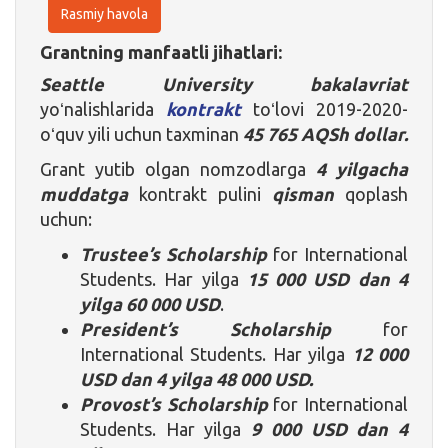
Rasmiy havola
Grantning manfaatli jihatlari:
Seattle University bakalavriat
yoʻnalishlarida
kontrakt
toʻlovi 2019-2020-
oʻquv yili uchun taxminan
45 765 AQSh dollar.
Grant yutib olgan nomzodlarga
4 yilgacha
muddatga
kontrakt pulini
qisman
qoplash
uchun:
Trustee’s Scholarship
for International
Students. Har yilga
15 000 USD dan 4
yilga 60 000 USD
.
President’s Scholarship
for
International Students. Har yilga
12 000
USD dan 4 yilga 48 000 USD.
Provost’s Scholarship
for International
Students. Har yilga
9 000 USD dan 4