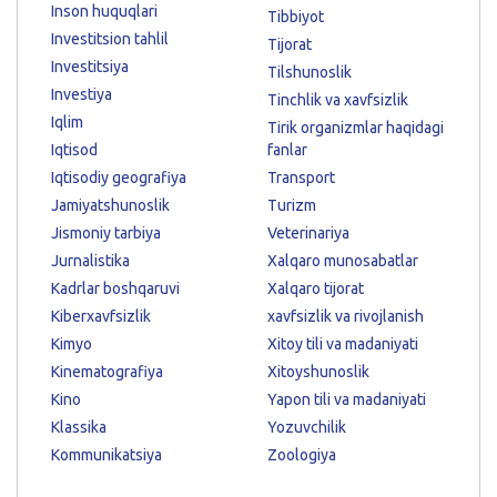
Inson huquqlari
Tibbiyot
Investitsion tahlil
Tijorat
Investitsiya
Tilshunoslik
Investiya
Tinchlik va xavfsizlik
Iqlim
Tirik organizmlar haqidagi
Iqtisod
fanlar
Iqtisodiy geografiya
Transport
Jamiyatshunoslik
Turizm
Jismoniy tarbiya
Veterinariya
Jurnalistika
Xalqaro munosabatlar
Kadrlar boshqaruvi
Xalqaro tijorat
Kiberxavfsizlik
xavfsizlik va rivojlanish
Kimyo
Xitoy tili va madaniyati
Kinematografiya
Xitoyshunoslik
Kino
Yapon tili va madaniyati
Klassika
Yozuvchilik
Kommunikatsiya
Zoologiya