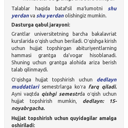
Talablar haqida batafsil maʻlumotni
shu
yerdan
va
shu yerdan
olishingiz mumkin.
Dasturga qabul jarayoni:
Grantlar universitetning barcha bakalavriat
kurslarida oʻqish uchun beriladi. Oʻqishga kirish
uchun hujjat topshirgan abituriyentlarning
hammasi grantga da’vogar hisoblanadi.
Shuning uchun grantga alohida ariza berish
talab qilinmaydi.
Oʻqishga hujjat topshirish uchun
dedlayn
muddatlari
semestrlarga koʻra
farq qiladi.
Ayni vaqtda
qishgi semestr
da oʻqish uchun
hujjat topshirish mumkin,
dedlayn: 15-
noyabrgacha.
Hujjat topshirish uchun quyidagilar amalga
oshiriladi: