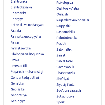
Elektronika
Psixologiya
Elektrotexnika
Qishloq xo'jaligi
Energetika
Qurilish
Energiya
Raqamli texnologiyalar
Eston tili va madaniyati
Raqqoslik
Falsafa
Rassomchilik
Fan va texnologiyalar
Robototexnika
Fanlar
Rus tili
Farmatsevtika
Salomatlik
Filologiya va lingvistika
San'at
Fizika
San'at tarixi
Fransuz tili
Savodxonlik
Fuqarolik muhandisligi
Shaharsozlik
Gender tadqiqotlari
She'riyat
Genetika
Siyosiy fanlar
Geofizika
Sog'liqni saqlash
Geografiya
Sotsiologiya
Geologiya
Sport