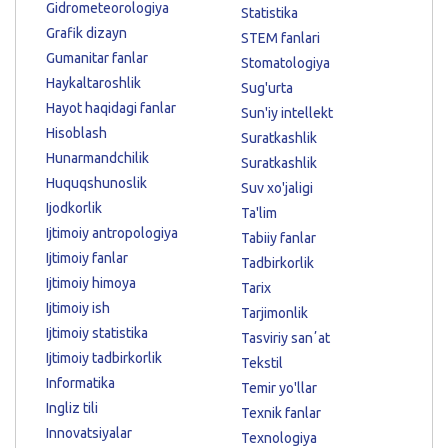
Gidrometeorologiya
Statistika
Grafik dizayn
STEM fanlari
Gumanitar fanlar
Stomatologiya
Haykaltaroshlik
Sug'urta
Hayot haqidagi fanlar
Sun'iy intellekt
Hisoblash
Suratkashlik
Hunarmandchilik
Suratkashlik
Huquqshunoslik
Suv xo'jaligi
Ijodkorlik
Ta'lim
Ijtimoiy antropologiya
Tabiiy fanlar
Ijtimoiy fanlar
Tadbirkorlik
Ijtimoiy himoya
Tarix
Ijtimoiy ish
Tarjimonlik
Ijtimoiy statistika
Tasviriy sanʼat
Ijtimoiy tadbirkorlik
Tekstil
Informatika
Temir yo'llar
Ingliz tili
Texnik fanlar
Innovatsiyalar
Texnologiya