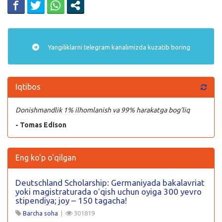
Yangiliklarni
telegram
kanalimizda kuzatib boring
Iqtibos
Donishmandlik 1% ilhomlanish va 99% harakatga bog’liq
- Tomas Edison
Eng ko'p o'qilgan
Deutschland Scholarship: Germaniyada bakalavriat
yoki magistraturada oʻqish uchun oyiga 300 yevro
stipendiya; joy – 150 tagacha!
Barcha soha
|
301819