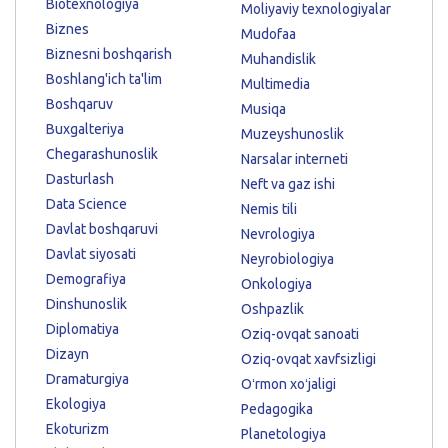
Biotexnologiya
Moliyaviy texnologiyalar
Biznes
Mudofaa
Biznesni boshqarish
Muhandislik
Boshlang'ich ta'lim
Multimedia
Boshqaruv
Musiqa
Buxgalteriya
Muzeyshunoslik
Chegarashunoslik
Narsalar interneti
Dasturlash
Neft va gaz ishi
Data Science
Nemis tili
Davlat boshqaruvi
Nevrologiya
Davlat siyosati
Neyrobiologiya
Demografiya
Onkologiya
Dinshunoslik
Oshpazlik
Diplomatiya
Oziq-ovqat sanoati
Dizayn
Oziq-ovqat xavfsizligi
Dramaturgiya
Oʻrmon xoʻjaligi
Ekologiya
Pedagogika
Ekoturizm
Planetologiya