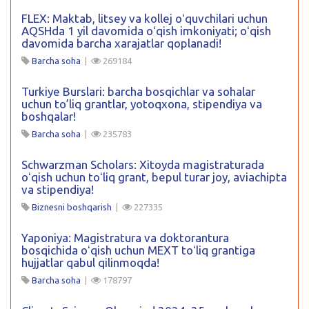
FLEX: Maktab, litsey va kollej oʻquvchilari uchun
AQSHda 1 yil davomida oʻqish imkoniyati; oʻqish
davomida barcha xarajatlar qoplanadi!
Barcha soha
|
269184
Turkiye Burslari: barcha bosqichlar va sohalar
uchun to’liq grantlar, yotoqxona, stipendiya va
boshqalar!
Barcha soha
|
235783
Schwarzman Scholars: Xitoyda magistraturada
oʻqish uchun toʻliq grant, bepul turar joy, aviachipta
va stipendiya!
Biznesni boshqarish
|
227335
Yaponiya: Magistratura va doktorantura
bosqichida oʻqish uchun MEXT toʻliq grantiga
hujjatlar qabul qilinmoqda!
Barcha soha
|
178797