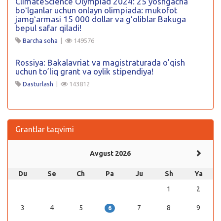
ClimateScience Olympiad 2024: 25 yoshgacha
boʻlganlar uchun onlayn olimpiada: mukofot
jamgʻarmasi 15 000 dollar va gʻoliblar Bakuga
bepul safar qiladi!
Barcha soha
|
149576
Rossiya: Bakalavriat va magistraturada o’qish
uchun to’liq grant va oylik stipendiya!
Dasturlash
|
143812
Grantlar taqvimi
Avgust 2026
Du
Se
Ch
Pa
Ju
Sh
Ya
1
2
3
4
5
7
8
9
6