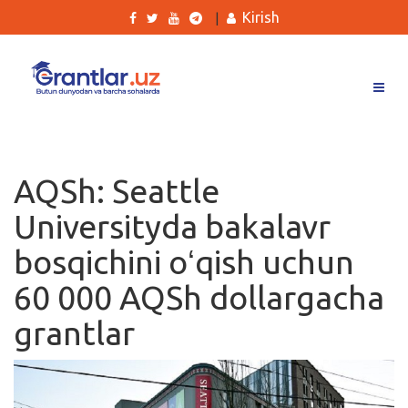
Kirish
|
Grantlar
Tanlovlar
AQSh: Seattle
Ishlar
Universityda bakalavr
Kurslar
bosqichini oʻqish uchun
Blog
60 000 AQSh dollargacha
Yana
grantlar
Qidirish