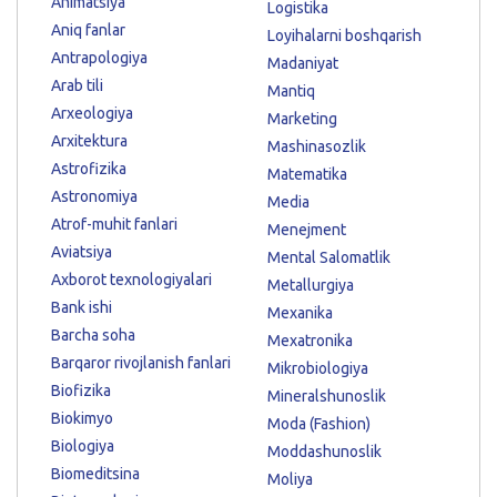
Animatsiya
Logistika
Aniq fanlar
Loyihalarni boshqarish
Antrapologiya
Madaniyat
Arab tili
Mantiq
Arxeologiya
Marketing
Arxitektura
Mashinasozlik
Astrofizika
Matematika
Astronomiya
Media
Atrof-muhit fanlari
Menejment
Aviatsiya
Mental Salomatlik
Axborot texnologiyalari
Metallurgiya
Bank ishi
Mexanika
Barcha soha
Mexatronika
Barqaror rivojlanish fanlari
Mikrobiologiya
Biofizika
Mineralshunoslik
Biokimyo
Moda (Fashion)
Biologiya
Moddashunoslik
Biomeditsina
Moliya