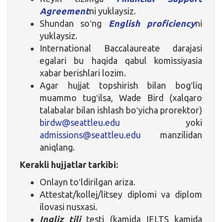
Agreement
ni yuklaysiz.
Shundan soʻng
English proficiency
ni
yuklaysiz.
International Baccalaureate darajasi
egalari bu haqida qabul komissiyasia
xabar berishlari lozim.
Agar hujjat topshirish bilan bogʻliq
muammo tugʻilsa, Wade Bird (xalqaro
talabalar bilan ishlash boʻyicha prorektor)
birdw@seattleu.edu
yoki
admissions@seattleu.edu
manzilidan
aniqlang.
Kerakli hujjatlar tarkibi:
Onlayn toʻldirilgan ariza.
Attestat/kollej/litsey diplomi va diplom
ilovasi nusxasi.
Ingliz tili
testi (kamida IELTS kamida