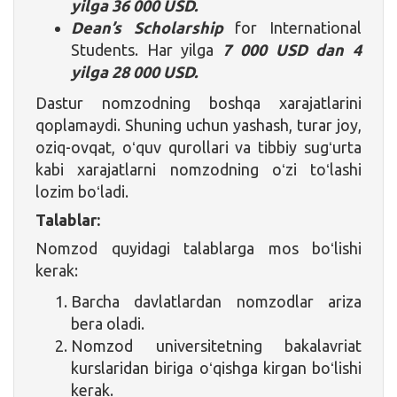
yilga 36 000 USD.
Dean’s Scholarship
for International
Students. Har yilga
7 000 USD dan 4
yilga 28 000 USD.
Dastur nomzodning boshqa xarajatlarini
qoplamaydi. Shuning uchun yashash, turar joy,
oziq-ovqat, oʻquv qurollari va tibbiy sugʻurta
kabi xarajatlarni nomzodning oʻzi toʻlashi
lozim boʻladi.
Talablar:
Nomzod quyidagi talablarga mos boʻlishi
kerak:
Barcha davlatlardan nomzodlar ariza
bera oladi.
Nomzod universitetning bakalavriat
kurslaridan biriga oʻqishga kirgan boʻlishi
kerak.