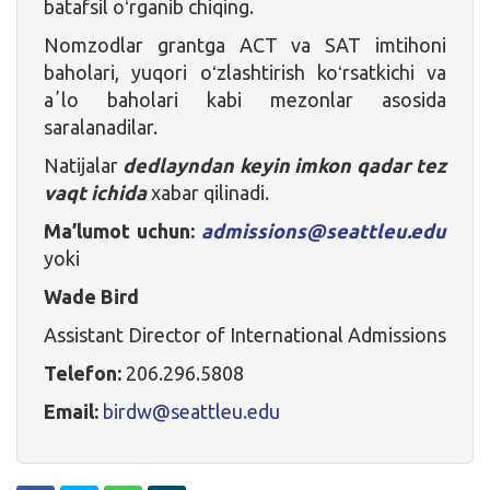
batafsil oʻrganib chiqing.
Nomzodlar grantga ACT va SAT imtihoni
baholari, yuqori oʻzlashtirish koʻrsatkichi va
aʼlo baholari kabi mezonlar asosida
saralanadilar.
Natijalar
dedlayndan keyin imkon qadar tez
vaqt ichida
xabar qilinadi.
Ma’lumot uchun:
admissions@seattleu.edu
yoki
Wade Bird
Assistant Director of International Admissions
Telefon:
206.296.5808
Email:
birdw@seattleu.edu