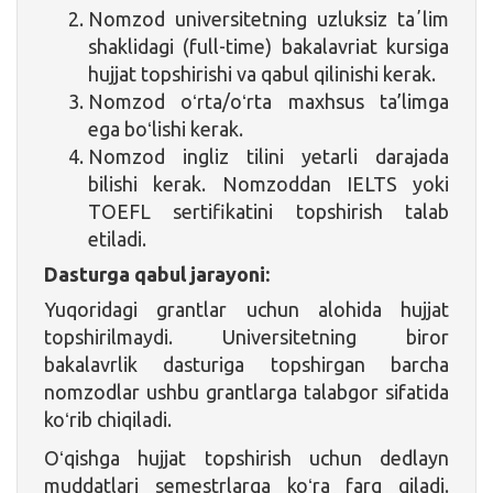
Nomzod universitetning uzluksiz taʼlim
shaklidagi (full-time) bakalavriat kursiga
hujjat topshirishi va qabul qilinishi kerak.
Nomzod oʻrta/oʻrta maxhsus ta’limga
ega boʻlishi kerak.
Nomzod ingliz tilini yetarli darajada
bilishi kerak. Nomzoddan IELTS yoki
TOEFL sertifikatini topshirish talab
etiladi.
Dasturga qabul jarayoni:
Yuqoridagi grantlar uchun alohida hujjat
topshirilmaydi. Universitetning biror
bakalavrlik dasturiga topshirgan barcha
nomzodlar ushbu grantlarga talabgor sifatida
koʻrib chiqiladi.
Oʻqishga hujjat topshirish uchun dedlayn
muddatlari semestrlarga koʻra farq qiladi.