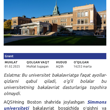
Kirish
Grant
MUHLAT
QOLGAN VAQT
HUDUD
O'QILGAN
01.02.2025
Muhlat tugagan
AQSh
16232 marta
Eslatma: Bu universitet bakalavriatga faqat ayollar-
qizlarni qabul qiladi, o’g’il bolalar bu
universitetning bakalavriat dasturlariga topshira
olmaydi.
AQSHning Boston shahrida joylashgan
Simmons
universiteti
bakalavriat bosqichida oʻqishni va