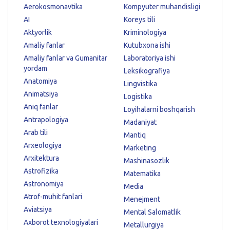
Aerokosmonavtika
Kompyuter muhandisligi
AI
Koreys tili
Aktyorlik
Kriminologiya
Amaliy fanlar
Kutubxona ishi
Amaliy fanlar va Gumanitar
Laboratoriya ishi
yordam
Leksikografiya
Anatomiya
Lingvistika
Animatsiya
Logistika
Aniq fanlar
Loyihalarni boshqarish
Antrapologiya
Madaniyat
Arab tili
Mantiq
Arxeologiya
Marketing
Arxitektura
Mashinasozlik
Astrofizika
Matematika
Astronomiya
Media
Atrof-muhit fanlari
Menejment
Aviatsiya
Mental Salomatlik
Axborot texnologiyalari
Metallurgiya