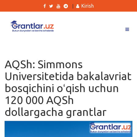
Kirish
|
Grantlar
Tanlovlar
AQSh: Simmons
Ishlar
Universitetida bakalavriat
Kurslar
bosqichini oʻqish uchun
Blog
120 000 AQSh
Yana
dollargacha grantlar
Qidirish