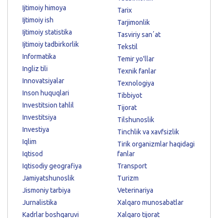
Ijtimoiy himoya
Tarix
Ijtimoiy ish
Tarjimonlik
Ijtimoiy statistika
Tasviriy sanʼat
Ijtimoiy tadbirkorlik
Tekstil
Informatika
Temir yo'llar
Ingliz tili
Texnik fanlar
Innovatsiyalar
Texnologiya
Inson huquqlari
Tibbiyot
Investitsion tahlil
Tijorat
Investitsiya
Tilshunoslik
Investiya
Tinchlik va xavfsizlik
Iqlim
Tirik organizmlar haqidagi
Iqtisod
fanlar
Iqtisodiy geografiya
Transport
Jamiyatshunoslik
Turizm
Jismoniy tarbiya
Veterinariya
Jurnalistika
Xalqaro munosabatlar
Kadrlar boshqaruvi
Xalqaro tijorat