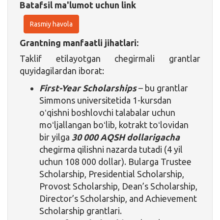
Batafsil ma'lumot uchun link
Rasmiy havola
Grantning manfaatli jihatlari:
Taklif etilayotgan chegirmali grantlar
quyidagilardan iborat:
First-Year Scholarships
– bu grantlar
Simmons universitetida 1-kursdan
oʻqishni boshlovchi talabalar uchun
moʻljallangan boʻlib, kotrakt toʻlovidan
bir yilga
30 000 AQSH dollarigacha
chegirma qilishni nazarda tutadi (4 yil
uchun 108 000 dollar). Bularga Trustee
Scholarship, Presidential Scholarship,
Provost Scholarship, Dean’s Scholarship,
Director’s Scholarship, and Achievement
Scholarship grantlari.