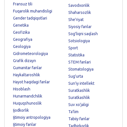
Fransuz tili
Savodxonlik
Fuqarolik muhandisligi
Shaharsozlik
Gender tadqiqotlari
She'riyat
Genetika
Siyosiy fanlar
Geofizika
Sog'liqni saqlash
Geografiya
Sotsiologiya
Geologiya
Sport
Gidrometeorologiya
Statistika
Grafik dizayn
STEM fanlari
Gumanitar fanlar
Stomatologiya
Haykaltaroshlik
Sug'urta
Hayot haqidagi fanlar
Sun'iy intellekt
Hisoblash
Suratkashlik
Hunarmandchilik
Suratkashlik
Huquqshunoslik
Suv xo'jaligi
Ijodkorlik
Ta'lim
Ijtimoiy antropologiya
Tabiiy fanlar
Ijtimoiy fanlar
Tadbirkorlik