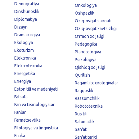
Demografiya
Onkologiya
Dinshunoslik
Oshpazlik
Diplomatiya
Oziq-ovqat sanoati
Dizayn
Oziq-ovqat xavfsizligi
Dramaturgiya
Oʻrmon xoʻjaligi
Ekologiya
Pedagogika
Ekoturizm
Planetologiya
Elektronika
Psixologiya
Elektrotexnika
Qishloq xo'jaligi
Energetika
Qurilish
Energiya
Raqamli texnologiyalar
Eston tili va madaniyati
Raqqoslik
Falsafa
Rassomchilik
Fan va texnologiyalar
Robototexnika
Fanlar
Rus tili
Farmatsevtika
Salomatlik
Filologiya va lingvistika
San'at
Fizika
San'at tarixi