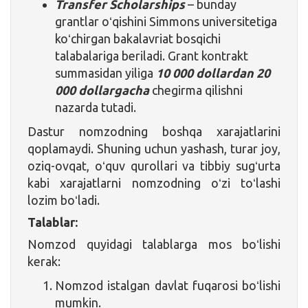
Transfer Scholarships
– bunday
grantlar oʻqishini Simmons universitetiga
koʻchirgan bakalavriat bosqichi
talabalariga beriladi. Grant kontrakt
summasidan yiliga
10 000 dollardan 20
000 dollargacha
chegirma qilishni
nazarda tutadi.
Dastur nomzodning boshqa xarajatlarini
qoplamaydi. Shuning uchun yashash, turar joy,
oziq-ovqat, oʻquv qurollari va tibbiy sugʻurta
kabi xarajatlarni nomzodning oʻzi toʻlashi
lozim boʻladi.
Talablar:
Nomzod quyidagi talablarga mos boʻlishi
kerak:
Nomzod istalgan davlat fuqarosi boʻlishi
mumkin.