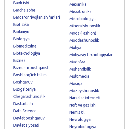
Bank ishi
Mexanika
Barcha soha
Mexatronika
Barqaror rivojlanish fanlari
Mikrobiologiya
Biofizika
Mineralshunoslik
Biokimyo
Moda (Fashion)
Biologiya
Moddashunoslik
Biomeditsina
Moliya
Biotexnologiya
Moliyaviy texnologiyalar
Biznes
Mudofaa
Biznesni boshqarish
Muhandislik
Boshlang'ich ta'lim
Multimedia
Boshqaruv
Musiqa
Buxgalteriya
Muzeyshunoslik
Chegarashunoslik
Narsalar interneti
Dasturlash
Neft va gaz ishi
Data Science
Nemis tili
Davlat boshqaruvi
Nevrologiya
Davlat siyosati
Neyrobiologiya