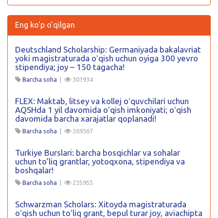
Eng ko'p o'qilgan
Deutschland Scholarship: Germaniyada bakalavriat
yoki magistraturada oʻqish uchun oyiga 300 yevro
stipendiya; joy – 150 tagacha!
Barcha soha
|
301934
FLEX: Maktab, litsey va kollej oʻquvchilari uchun
AQSHda 1 yil davomida oʻqish imkoniyati; oʻqish
davomida barcha xarajatlar qoplanadi!
Barcha soha
|
269367
Turkiye Burslari: barcha bosqichlar va sohalar
uchun to’liq grantlar, yotoqxona, stipendiya va
boshqalar!
Barcha soha
|
235955
Schwarzman Scholars: Xitoyda magistraturada
oʻqish uchun toʻliq grant, bepul turar joy, aviachipta