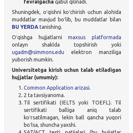
fevralgacha
qabul qilinadi.
Shuningdek, oʻqishni koʻchirish uchun alohida
muddatlar mavjud boʻlib, bu muddatlar bilan
BU YERDA
tanishing.
Oʻqishga hujjatlarni
maxsus platformada
onlayn shaklda topshirish yoki
ugadm@simmons.edu
elektron manziliga
yuborish mumkin.
Universitetga kirish uchun talab etiladigan
hujjatlar (umumiy):
Common Application arizasi.
2 ta tavsiyanoma.
Til sertifikati (IELTS yoki TOEFL). Til
sertifikati balliga aniq talab
koʻrsatilmagan, lekin ball qancha yuqori
boʻlsa, shuncha yaxshi.
SAT/ACT testi natijalari (bu hujjatlar