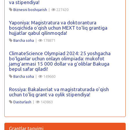
va stipendiya!
Biznesni boshqarish
|
227420
Yaponiya: Magistratura va doktorantura
bosqichida oʻqish uchun MEXT toʻliq grantiga
hujjatlar qabul qilinmoqda!
Barcha soha
|
178871
ClimateScience Olympiad 2024: 25 yoshgacha
boʻlganlar uchun onlayn olimpiada: mukofot
jamgʻarmasi 15 000 dollar va gʻoliblar Bakuga
bepul safar qiladi!
Barcha soha
|
149660
Rossiya: Bakalavriat va magistraturada o’qish
uchun to’liq grant va oylik stipendiya!
Dasturlash
|
143863
Grantlar taqvimi