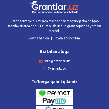
Grantlar.uz tolibi ilmlarga mashriqdan mag’ribgacha bo’lgan
mamlakatlarda bepul ta’lim olish uchun grant topishda yordam
beradi.
Loyiha haqida
Foydalanish bitimi
Biz bilan aloqa
info@grantlar.uz
@hamidziyo
To'lovga qabul qilamiz