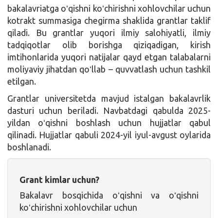
bakalavriatga oʻqishni koʻchirishni xohlovchilar uchun
kotrakt summasiga chegirma shaklida grantlar taklif
qiladi. Bu grantlar yuqori ilmiy salohiyatli, ilmiy
tadqiqotlar olib borishga qiziqadigan, kirish
imtihonlarida yuqori natijalar qayd etgan talabalarni
moliyaviy jihatdan qoʻllab – quvvatlash uchun tashkil
etilgan.
Grantlar universitetda mavjud istalgan bakalavrlik
dasturi uchun beriladi. Navbatdagi qabulda 2025-
yildan oʻqishni boshlash uchun hujjatlar qabul
qilinadi. Hujjatlar qabuli 2024-yil iyul-avgust oylarida
boshlanadi.
Grant kimlar uchun?
Bakalavr bosqichida oʻqishni va oʻqishni
koʻchirishni xohlovchilar uchun