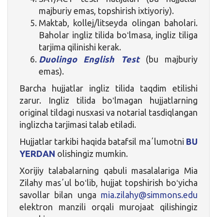
majburiy emas, topshirish ixtiyoriy).
Maktab, kollej/litseyda olingan baholari.
Baholar ingliz tilida boʻlmasa, ingliz tiliga
tarjima qilinishi kerak.
Duolingo English Test
(bu majburiy
emas).
Barcha hujjatlar ingliz tilida taqdim etilishi
zarur. Ingliz tilida boʻlmagan hujjatlarning
original tildagi nusxasi va notarial tasdiqlangan
inglizcha tarjimasi talab etiladi.
Hujjatlar tarkibi haqida batafsil maʼlumotni
BU
YERDAN
olishingiz mumkin.
Xorijiy talabalarning qabuli masalalariga Mia
Zilahy masʼul boʻlib, hujjat topshirish boʻyicha
savollar bilan unga
mia.zilahy@simmons.edu
elektron manzili orqali murojaat qilishingiz