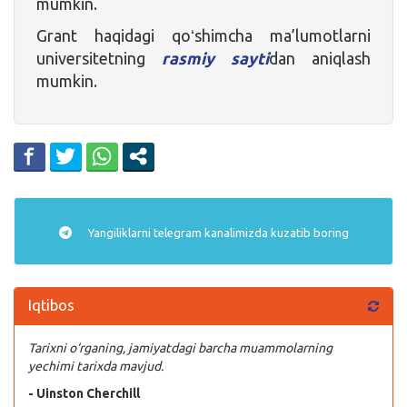
mumkin.
Grant haqidagi qoʻshimcha ma’lumotlarni
universitetning
rasmiy sayti
dan aniqlash
mumkin.
Yangiliklarni
telegram
kanalimizda kuzatib boring
Iqtibos
Tarixni o‘rganing, jamiyatdagi barcha muammolarning
yechimi tarixda mavjud.
- Uinston Cherchill