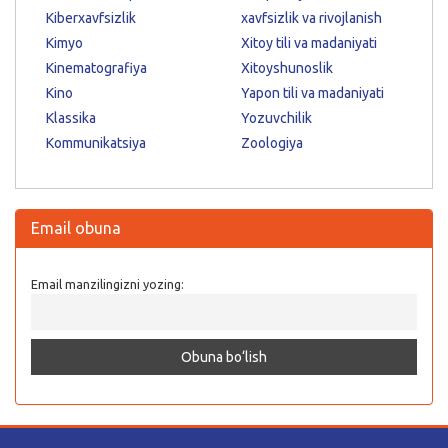
Kiberxavfsizlik
xavfsizlik va rivojlanish
Kimyo
Xitoy tili va madaniyati
Kinematografiya
Xitoyshunoslik
Kino
Yapon tili va madaniyati
Klassika
Yozuvchilik
Kommunikatsiya
Zoologiya
Email obuna
Email manzilingizni yozing: